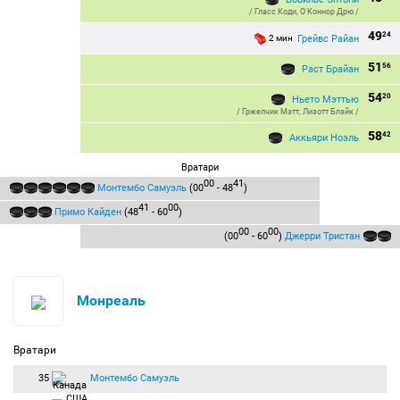
/
Гласс Коди
,
О'Коннор Дрю
/
49
24
Грейвс Райан
2 мин
51
56
Раст Брайан
54
20
Ньето Мэттью
/
Гржелчик Мэтт
,
Лизотт Блэйк
/
58
42
Аккьяри Ноэль
Вратари
00
41
Монтембо Самуэль
(00
- 48
)
41
00
Примо Кайден
(48
- 60
)
00
00
(00
- 60
)
Джерри Тристан
Монреаль
Вратари
35
Монтембо Самуэль