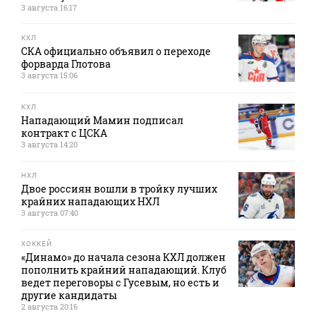
3 августа 16:17
КХЛ
СКА официально объявил о переходе
форварда Глотова
3 августа 15:06
КХЛ
Нападающий Мамин подписал
контракт с ЦСКА
3 августа 14:20
НХЛ
Двое россиян вошли в тройку лучших
крайних нападающих НХЛ
3 августа 07:40
ХОККЕЙ
«Динамо» до начала сезона КХЛ должен
пополнить крайний нападающий. Клуб
ведет переговоры с Гусевым, но есть и
другие кандидаты
2 августа 20:16