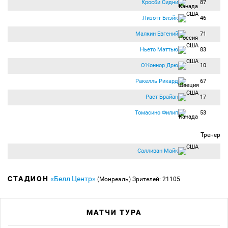
Кросби Сидни
87
Лизотт Блэйк
46
Малкин Евгений
71
Ньето Мэттью
83
О'Коннор Дрю
10
Ракелль Рикард
67
Раст Брайан
17
Томасино Филип
53
Тренер
Салливан Майк
СТАДИОН
«Белл Центр»
(Монреаль)
Зрителей: 21105
МАТЧИ ТУРА