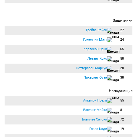
Защитники
Грейвс Райан
27
Гржелчик Мэтт
24
Карлссон Эрик
65
Летанг Крис
58
Петтерссон Маркус
28
Пикеринг Оуэн
38
Нападающие
Аккьяри Ноэль
55
Бантинг Майкл
8
Бовилье Энтони
72
Гласс Коди
19