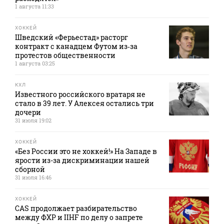
1 августа 11:33
ХОККЕЙ
Шведский «Ферьестад» расторг
контракт с канадцем Футом из‑за
протестов общественности
1 августа 03:25
КХЛ
Известного российского вратаря не
стало в 39 лет. У Алексея остались три
дочери
31 июля 19:02
ХОККЕЙ
«Без России это не хоккей!» На Западе в
ярости из-за дискриминации нашей
сборной
31 июля 16:46
ХОККЕЙ
CAS продолжает разбирательство
между ФХР и IIHF по делу о запрете