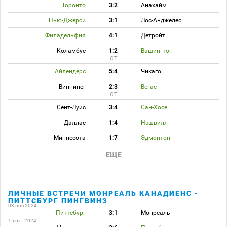
Торонто
3:2
Анахайм
Нью-Джерси
3:1
Лос-Анджелес
Филадельфия
4:1
Детройт
Коламбус
1:2
Вашингтон
ОТ
Айлендерс
5:4
Чикаго
Виннипег
2:3
Вегас
ОТ
Сент-Луис
3:4
Сан-Хосе
Даллас
1:4
Нэшвилл
Миннесота
1:7
Эдмонтон
ЕЩЕ
ЛИЧНЫЕ ВСТРЕЧИ МОНРЕАЛЬ КАНАДИЕНС -
ПИТТСБУРГ ПИНГВИНЗ
03 ноя 2024
Питтсбург
3:1
Монреаль
15 окт 2024