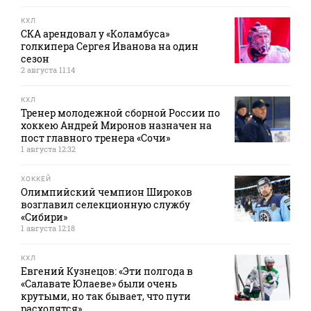
КХЛ
СКА арендовал у «Коламбуса»
голкипера Сергея Иванова на один
сезон
2 августа 11:14
КХЛ
Тренер молодежной сборной России по
хоккею Андрей Миронов назначен на
пост главного тренера «Сочи»
1 августа 12:32
ХОККЕЙ
Олимпийский чемпион Широков
возглавил селекционную службу
«Сибири»
1 августа 12:18
КХЛ
Евгений Кузнецов: «Эти полгода в
«Салавате Юлаеве» были очень
крутыми, но так бывает, что пути
расходятся»