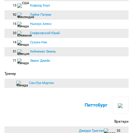
13
Кофилд Коул
92
Лайне Патрик
15
Ньюхук Алекс
20
Слафковский Юрай
14
Сузуки Ник
51
Хейнеман Эмиль
71
Эванс Джейк
Тренер
Сан-Луи Мартин
Питтсбург
Вратари
Джерри Тристан
35