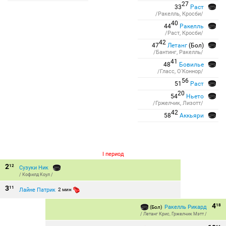
27
33
Раст
/Ракелль, Кросби/
40
44
Ракелль
/Раст, Кросби/
42
47
Летанг
(Бол)
/Бантинг, Ракелль/
41
48
Бовилье
/Гласс, О'Коннор/
56
51
Раст
20
54
Ньето
/Гржелчик, Лизотт/
42
58
Аккьяри
I период
2
12
Сузуки Ник
/
Кофилд Коул
/
3
11
Лайне Патрик
2 мин
4
18
Ракелль Рикард
(Бол)
/
Летанг Крис
,
Гржелчик Мэтт
/