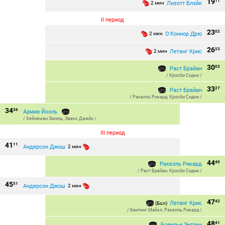
19
11
Лизотт Блэйк
2 мин
II период
23
02
О'Коннор Дрю
2 мин
26
53
Летанг Крис
2 мин
30
03
Раст Брайан
/
Кросби Сидни
/
33
27
Раст Брайан
/
Ракелль Рикард
,
Кросби Сидни
/
34
36
Армиа Йоэль
/
Хейнеман Эмиль
,
Эванс Джейк
/
III период
41
11
Андерсон Джош
2 мин
44
40
Ракелль Рикард
/
Раст Брайан
,
Кросби Сидни
/
45
51
Андерсон Джош
2 мин
47
42
Летанг Крис
(Бол)
/
Бантинг Майкл
,
Ракелль Рикард
/
48
41
Бовилье Энтони