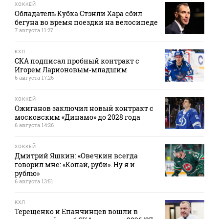
ХОККЕЙ
Обладатель Кубка Стэнли Хара сбил
бегуна во время поездки на велосипеде
7 августа 11:27
КХЛ
СКА подписал пробный контракт с
Игорем Ларионовым‑младшим
6 августа 17:26
ХОККЕЙ
Ожиганов заключил новый контракт с
московским «Динамо» до 2028 года
6 августа 14:26
ХОККЕЙ
Дмитрий Яшкин: «Овечкин всегда
говорил мне: «Копай, руби». Ну я и
рублю»
6 августа 13:51
КХЛ
Терещенко и Епанчинцев вошли в