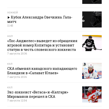
ХОККЕЙ
Кубок Александра Овечкина. Гала-
матч
11:45
НХЛ
«Лос‑Анджелес» выведет из обращения
игровой номер Копитара и установит
статую в честь словенского хоккеиста
7 августа 20:36
КХЛ
СКА обменял канадского нападающего
Бландизи в «Салават Юлаев»
7 августа 20:16
КХЛ
Экс‑хоккеист «Вегаса» и «Калгари»
Мироманов перешел в СКА
7 августа 12:54