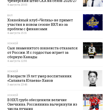
тренерский штаб СКА на сезон‑2026/27
4 августа 20:03
ВХЛ
Хоккейный клуб «Челны» не примет
участия в новом сезоне ВХЛ из‑за
проблем с финансами
4 августа 15:31
ХОККЕЙ
Сын знаменитого хоккеиста отказался
от России. И с гордостью играет за
сборную Канады
4 августа 12:55
ХОККЕЙ
В возрасте 19 лет умер воспитанник
«Салавата Юлаева» Ханов
3 августа 23:46
ХОККЕЙ
В НХЛ грубо обесценили величие
Овечкина. Россиянина вычеркнули из
числа лучших