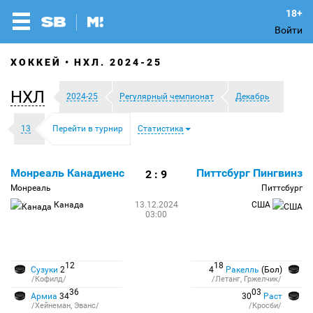
Войти
ХОККЕЙ
НХЛ. 2024-25
НХЛ
2024-25
Регулярный чемпионат
Декабрь
13
Перейти в турнир
Статистика
Монреаль Канадиенс
Питтсбург Пингвинз
2 : 9
Монреаль
Питтсбург
Канада
13.12.2024
США
03:00
12
18
Сузуки
2
4
Ракелль
(Бол)
/Кофилд/
/Летанг, Гржелчик/
36
03
Армиа
34
30
Раст
/Хейнеман, Эванс/
/Кросби/