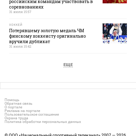
российским командам участвовать в
соревнованиях
31 июля 15:57
ХОККЕЙ
Потерявшему золотую медаль ЧМ
финскому хоккеисту оригинально
вручили дубликат
31 июля 15:42
ЕЩЕ
Помощь
Обратная связь
О портале
Реклама на портале
Пользовательское соглашение
Охрана труда
Политика обработки персональных данных
© ООО «Национальный спортивный телеканал» 2007 — 2026.