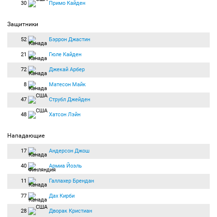
30
Примо Кайден
Защитники
52
Бэррон Джастин
21
Гюле Кайден
72
Джекай Арбер
8
Матесон Майк
47
Струбл Джейден
48
Хатсон Лэйн
Нападающие
17
Андерсон Джош
40
Армиа Йоэль
11
Галлахер Брендан
77
Дах Кирби
28
Дворак Кристиан