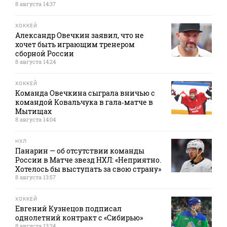
8 августа 14:37
ХОККЕЙ
Александр Овечкин заявил, что не
хочет быть играющим тренером
сборной России
8 августа 14:24
ХОККЕЙ
Команда Овечкина сыграла вничью с
командой Ковальчука в гала‑матче в
Мытищах
8 августа 14:04
НХЛ
Панарин — об отсутствии команды
России в Матче звезд НХЛ: «Неприятно.
Хотелось бы выступать за свою страну»
8 августа 13:57
ХОККЕЙ
Евгений Кузнецов подписал
однолетний контракт с «Сибирью»
8 августа 13:24