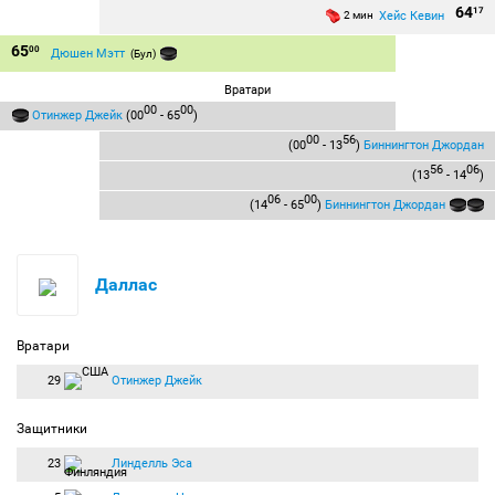
64
17
Хейс Кевин
2 мин
65
00
Дюшен Мэтт
(Бул)
Вратари
00
00
Отинжер Джейк
(00
- 65
)
00
56
(00
- 13
)
Биннингтон Джордан
56
06
(13
- 14
)
06
00
(14
- 65
)
Биннингтон Джордан
Даллас
Вратари
29
Отинжер Джейк
Защитники
23
Линделль Эса