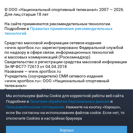
© ООО «Национальный спортивный телеканал» 2007 — 2026.
Для лиц старше 18 лет
На сайте применяются рекомендательные технологии.
Подробнее в
Правилах применения рекомендательных
технологий
Средство массовой информации сетевое издание
«www.sportbox.ru» зарегистрировано Федеральной службой
по надзору в сфере связи, информационных технологий
и массовых коммуникаций (Роскомнадзор).
Свидетельство о регистрации средства массовой информации
Эл № ФС77-72613 от 04.04.2018
Название — www.sportbox.ru
Учредитель (соучредители) СМИ сетевого издания
«www.sportbox.ru»: ООО «Национальный спортивный
телеканал»
Главный редактор СМИ сетевого издания «www.sportbox.ru»:
Конов В.А.
Мы используем файлы Сookie для корректной работы веб-сайта.
Номер телефона редакции СМИ сетевого издания
Подробнее в
Политике обработки персональных данных
и
«www.sportbox.ru»: +7 (495) 653 8419
Пользовательском соглашении
. Нажмите на кнопку «Хорошо»,
Адрес электронной почты редакции СМИ сетевого издания
если Вы согласны на использование файлов cookie. Если нет, то
«www.sportbox.ru»: editor@sportbox.ru
отключите Cookies в настройках браузера
Хорошо