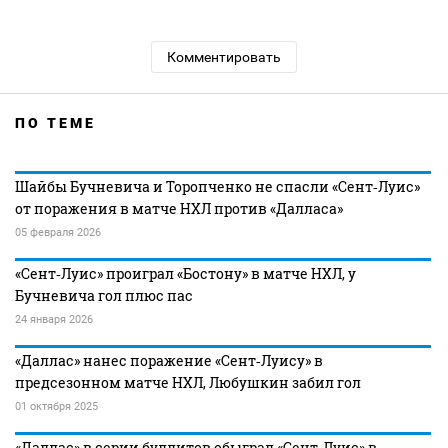
Комментировать
ПО ТЕМЕ
Шайбы Бучневича и Торопченко не спасли «Сент‑Луис»
от поражения в матче НХЛ против «Далласа»
05 февраля 2026
«Сент‑Луис» проиграл «Бостону» в матче НХЛ, у
Бучневича гол плюс пас
24 января 2026
«Даллас» нанес поражение «Сент‑Луису» в
предсезонном матче НХЛ, Любушкин забил гол
01 октября 2025
«Даллас» в серии буллитов обыграл «Сент‑Луис» в