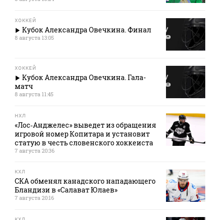
ХОККЕЙ
Кубок Александра Овечкина. Финал
8 августа 13:05
ХОККЕЙ
Кубок Александра Овечкина. Гала-
матч
8 августа 11:45
НХЛ
«Лос‑Анджелес» выведет из обращения
игровой номер Копитара и установит
статую в честь словенского хоккеиста
7 августа 20:36
КХЛ
СКА обменял канадского нападающего
Бландизи в «Салават Юлаев»
7 августа 20:16
КХЛ