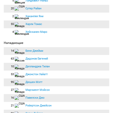
5
Лундквист Нильс
20
Сутер Райан
2
Хаканпяя Яни
55
Харли Томас
4
Хейсканен Миро
Нападающие
14
Бенн Джейми
63
Дадонов Евгений
10
Делландреа Тилан
53
Джонстон Уайатт
95
Дюшен Мэтт
27
Марчмент Мэйсон
16
Павелски Джо
21
Робертсон Джейсон