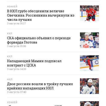
ХОККЕЙ
В НХЛ грубо обесценили величие
Овечкина. Россиянина вычеркнули из
числа лучших
3 августа 16:17
КХЛ
СКА официально объявил о переходе
форварда Глотова
3 августа 15:06
КХЛ
Нападающий Мамин подписал
контракт с ЦСКА
3 августа 14:20
НХЛ
Двое россиян вошли в тройку лучших
крайних нападающих НХЛ
3 августа 07:40
ХОККЕЙ