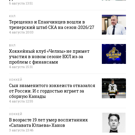
6 августа 13:51
КХЛ
Терещенко и Епанчинцев вошли в
тренерский штаб СКА на сезон‑2026/27
4 августа 20:03
ВХЛ
Хоккейный клуб «Челны» не примет
участия в новом сезоне ВХЛ из‑за
проблем с финансами
4 августа 15:31
ХОККЕЙ
Сын знаменитого хоккеиста отказался
от России. И с гордостью играет за
сборную Канады
4 августа 12:55
ХОККЕЙ
В возрасте 19 лет умер воспитанник
«Салавата Юлаева» Ханов
3 августа 23:46