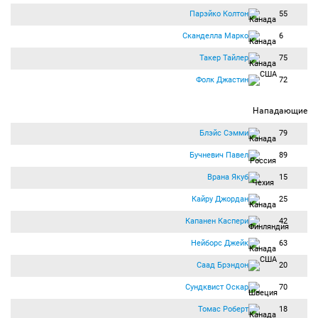
Парэйко Колтон
55
Сканделла Марко
6
Такер Тайлер
75
Фолк Джастин
72
Нападающие
Блэйс Сэмми
79
Бучневич Павел
89
Врана Якуб
15
Кайру Джордан
25
Капанен Каспери
42
Нейборс Джейк
63
Саад Брэндон
20
Сундквист Оскар
70
Томас Роберт
18