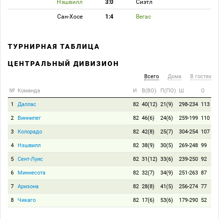
Нэшвилл
3:0
Сиэтл
Сан-Хосе
1:4
Вегас
ТУРНИРНАЯ ТАБЛИЦА
ЦЕНТРАЛЬНЫЙ ДИВИЗИОН
Всего
Дома
В гостях
№
Команда
И
В(ВО)
П(ПО)
Ш
О
1
Даллас
82
40(12)
21(9)
298-234
113
2
Виннипег
82
46(6)
24(6)
259-199
110
3
Колорадо
82
42(8)
25(7)
304-254
107
4
Нэшвилл
82
38(9)
30(5)
269-248
99
5
Сент-Луис
82
31(12)
33(6)
239-250
92
6
Миннесота
82
32(7)
34(9)
251-263
87
7
Аризона
82
28(8)
41(5)
256-274
77
8
Чикаго
82
17(6)
53(6)
179-290
52