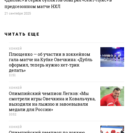
предсезонном матче НХЛ
21 сентября 2025
ЧИТАТЬ ЕЩЕ
ХОККЕЙ
Плющенко — об участии в хоккейном
гала‑матче на Кубке Овечкина: «Дубль
оформил, теперь нужно хет‑трик
делать»
11:51
ХОККЕЙ
Олимпийский чемпион Легков: «Мы
смотрели игры Овечкина и Ковальчука,
выходили на лыжню и завоевывали
медали для России»
10:52
ХОККЕЙ
Олимпийский чемпион по хоккею