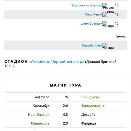
Торопченко Алексей
13
Хейс Кевин
12
Шенн Брэйден
10
Тренер
Беруби Крейг
СТАДИОН
«Американ Эйрлайнс-центр»
(Даллас)
Зрителей:
18532
МАТЧИ ТУРА
Баффало
1:5
Рейнджерс
Коламбус
2:4
Филадельфия
Нью-Джерси
4:3
Детройт
Миннесота
2:0
Флорида