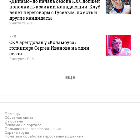
«Динамо» до начала сезона КХЛ должен
пополнить крайний нападающий. Клуб
ведет переговоры с Гусевым, но есть и
другие кандидаты
2 августа 20:16
КХЛ
СКА арендовал у «Коламбуса»
голкипера Сергея Иванова на один
сезон
2 августа 11:14
ЕЩЕ
Помощь
Обратная связь
О портале
Реклама на портале
Пользовательское соглашение
Охрана труда
Политика обработки персональных данных