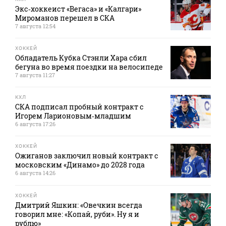
Экс‑хоккеист «Вегаса» и «Калгари»
Мироманов перешел в СКА
7 августа 12:54
ХОККЕЙ
Обладатель Кубка Стэнли Хара сбил
бегуна во время поездки на велосипеде
7 августа 11:27
КХЛ
СКА подписал пробный контракт с
Игорем Ларионовым‑младшим
6 августа 17:26
ХОККЕЙ
Ожиганов заключил новый контракт с
московским «Динамо» до 2028 года
6 августа 14:26
ХОККЕЙ
Дмитрий Яшкин: «Овечкин всегда
говорил мне: «Копай, руби». Ну я и
рублю»