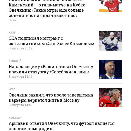
Каменский — о гала‑матче на Кубке
Овечкина: «Такие игры еще больше
объединяют и сплачивают нас»
09:42
КХЛ
СКА подписал контракт с
экс‑защитником «Сан‑Хосе» Кныжовым
8 августа 20:29
ХОККЕЙ
Нападающему «Вашингтона» Овечкину
вручили статуэтку «Серебряная лань»
8 августа 14:44
НХЛ
Овечкин заявил, что после завершения
карьеры вернется жить в Москву
8 августа 14:40
ХОККЕЙ
Аршавин ответил Овечкину, что футбол является
спортом номер один