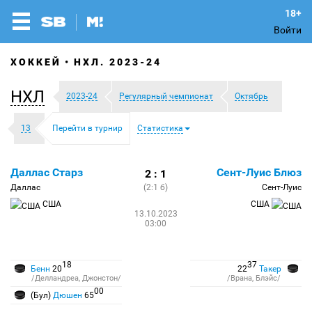
Войти
ХОККЕЙ
НХЛ. 2023-24
НХЛ
2023-24
Регулярный чемпионат
Октябрь
13
Перейти в турнир
Статистика
Даллас Старз
Сент-Луис Блюз
2 : 1
Даллас
(2:1 б)
Сент-Луис
США
США
13.10.2023
03:00
18
37
Бенн
20
22
Такер
/Делландреа, Джонстон/
/Врана, Блэйс/
00
(Бул)
Дюшен
65