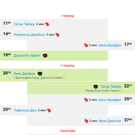
I период
11
00
Сегин Тайлер
2 мин
14
06
Робертсон Джейсон
2 мин
17
46
Шенн Брэйден
2 мин
19
48
Джонстон Уайатт
II период
20
18
Бенн Джейми
/
Делландреа Тилан
,
Джонстон Уайатт
/
22
37
Такер Тайлер
/
Врана Якуб
,
Блэйс Сэмми
/
25
05
Шенн Брэйден
2 мин
25
53
Павелски Джо
2 мин
37
44
Фолк Джастин
2 мин
Овертайм