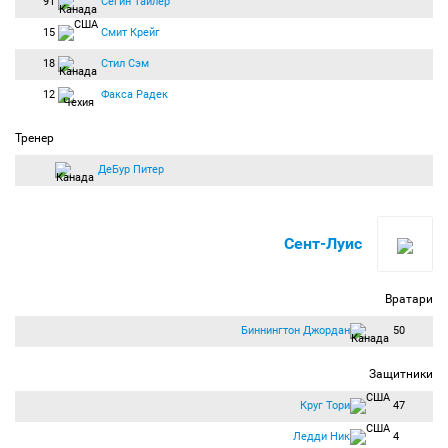
91
Сегин Тайлер
15
Смит Крейг
18
Стил Сэм
12
Факса Радек
Тренер
ДеБур Питер
Сент-Луис
Вратари
Биннингтон Джордан
50
Защитники
Круг Тори
47
Ледди Ник
4