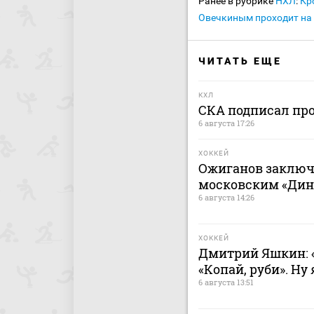
Ранее в рубрике
НХЛ
:
Кр
Овечкиным проходит на
ЧИТАТЬ ЕЩЕ
КХЛ
СКА подписал пр
6 августа 17:26
ХОККЕЙ
Ожиганов заключ
московским «Дина
6 августа 14:26
ХОККЕЙ
Дмитрий Яшкин: «
«Копай, руби». Ну
6 августа 13:51