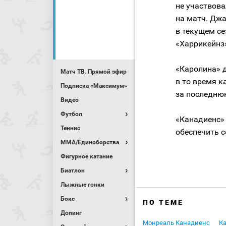
не участвова
на матч. Джа
в текущем се
«Харрикейнз
«Каролина» д
Матч ТВ. Прямой эфир
в то время к
Подписка «Максимум»
за последню
Видео
Футбол
«Канадиенс» 
Теннис
обеспечить 
MMA/Единоборства
Фигурное катание
Биатлон
Лыжные гонки
Бокс
ПО ТЕМЕ
Допинг
Монреаль Канадиенс
К