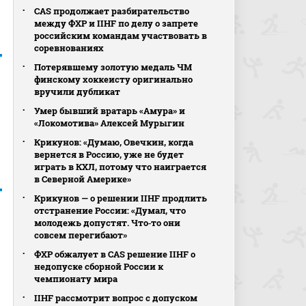
CAS продолжает разбирательство
между ФХР и IIHF по делу о запрете
российским командам участвовать в
соревнованиях
Потерявшему золотую медаль ЧМ
финскому хоккеисту оригинально
вручили дубликат
Умер бывший вратарь «Амура» и
«Локомотива» Алексей Мурыгин
Крикунов: «Думаю, Овечкин, когда
вернется в Россию, уже не будет
играть в КХЛ, потому что наиграется
в Северной Америке»
Крикунов — о решении IIHF продлить
отстранение России: «Думал, что
молодежь допустят. Что‑то они
совсем перегибают»
ФХР обжалует в CAS решение IIHF о
недопуске сборной России к
чемпионату мира
IIHF рассмотрит вопрос с допуском