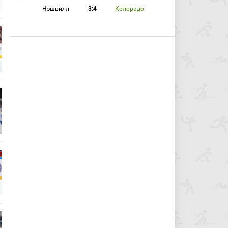
Нэшвилл
3:4
Колорадо