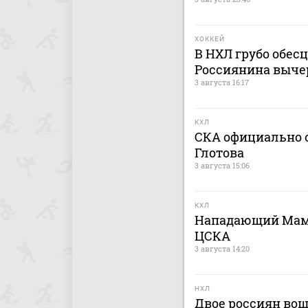
ХОККЕЙ
В НХЛ грубо обес
Россиянина выче
3 августа 16:17
КХЛ
СКА официально о
Глотова
3 августа 15:06
КХЛ
Нападающий Мами
ЦСКА
3 августа 14:20
НХЛ
Двое россиян вош