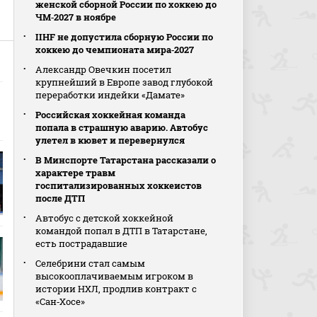
женской сборной России по хоккею до
ЧМ‑2027 в ноябре
IIHF не допустила сборную России по
хоккею до чемпионата мира‑2027
Александр Овечкин посетил
крупнейший в Европе завод глубокой
переработки индейки «Дамате»
Российская хоккейная команда
попала в страшную аварию. Автобус
улетел в кювет и перевернулся
В Минспорте Татарстана рассказали о
характере травм
госпитализированных хоккеистов
после ДТП
Автобус с детской хоккейной
командой попал в ДТП в Татарстане,
есть пострадавшие
Селебрини стал самым
высокооплачиваемым игроком в
истории НХЛ, продлив контракт с
«Сан‑Хосе»