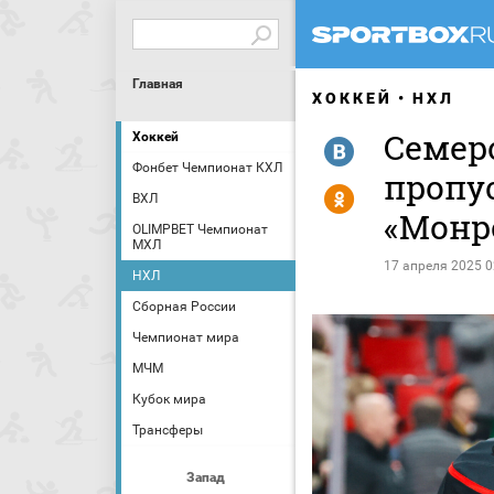
Главная
ХОККЕЙ
НХЛ
Семер
Хоккей
R
Фонбет Чемпионат КХЛ
пропу
Y
ВХЛ
«Монр
OLIMPBET Чемпионат
МХЛ
17 апреля 2025 0
НХЛ
Сборная России
Чемпионат мира
МЧМ
Кубок мира
Трансферы
Запад