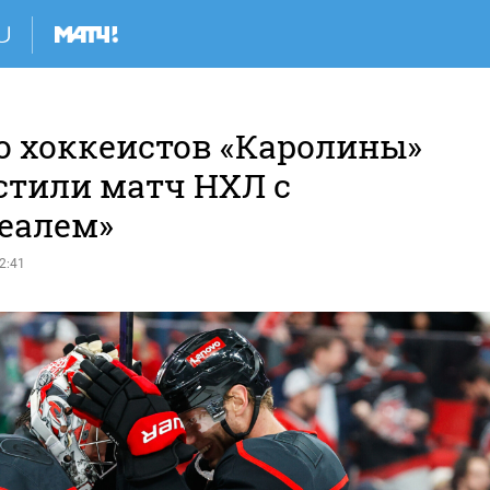
о хоккеистов «Каролины»
стили матч НХЛ с
еалем»
2:41