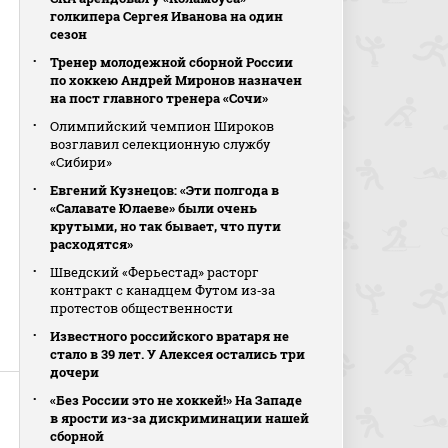
голкипера Сергея Иванова на один
сезон
Тренер молодежной сборной России
по хоккею Андрей Миронов назначен
на пост главного тренера «Сочи»
Олимпийский чемпион Широков
возглавил селекционную службу
«Сибири»
Евгений Кузнецов: «Эти полгода в
«Салавате Юлаеве» были очень
крутыми, но так бывает, что пути
расходятся»
Шведский «Ферьестад» расторг
контракт с канадцем Футом из‑за
протестов общественности
Известного российского вратаря не
стало в 39 лет. У Алексея остались три
дочери
«Без России это не хоккей!» На Западе
в ярости из-за дискриминации нашей
сборной