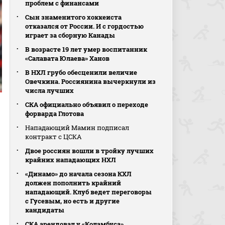
проблем с финансами
Сын знаменитого хоккеиста
отказался от России. И с гордостью
играет за сборную Канады
В возрасте 19 лет умер воспитанник
«Салавата Юлаева» Ханов
В НХЛ грубо обесценили величие
Овечкина. Россиянина вычеркнули из
числа лучших
СКА официально объявил о переходе
форварда Глотова
Нападающий Мамин подписал
контракт с ЦСКА
Двое россиян вошли в тройку лучших
крайних нападающих НХЛ
«Динамо» до начала сезона КХЛ
должен пополнить крайний
нападающий. Клуб ведет переговоры
с Гусевым, но есть и другие
кандидаты
СКА арендовал у «Коламбуса»