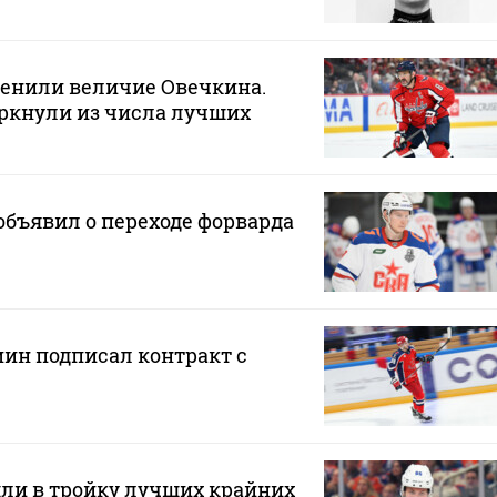
ценили величие Овечкина.
ркнули из числа лучших
бъявил о переходе форварда
н подписал контракт с
ли в тройку лучших крайних