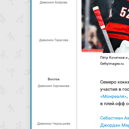
Дивизион Боброва
Дивизион Тарасова
Пётр Кочетков и Д
Gettyimages.ru
Восток
Семеро хокк
Дивизион Харламова
участия в го
«Монреаля»
в плей‑офф с
Себастиан А
Дивизион Чернышева
Джордан Ма