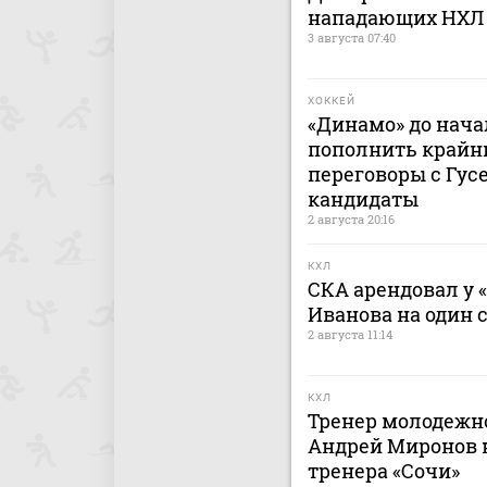
нападающих НХЛ
3 августа 07:40
ХОККЕЙ
«Динамо» до нача
пополнить крайн
переговоры с Гусе
кандидаты
2 августа 20:16
КХЛ
СКА арендовал у 
Иванова на один 
2 августа 11:14
КХЛ
Тренер молодежно
Андрей Миронов н
тренера «Сочи»