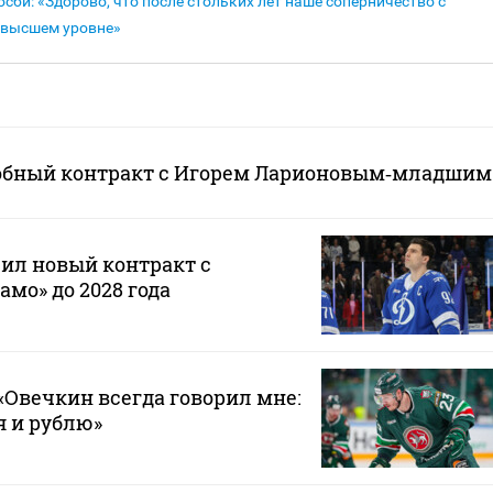
осби: «Здорово, что после стольких лет наше соперничество с
 высшем уровне»
обный контракт с Игорем Ларионовым‑младшим
ил новый контракт с
мо» до 2028 года
Овечкин всегда говорил мне:
 я и рублю»