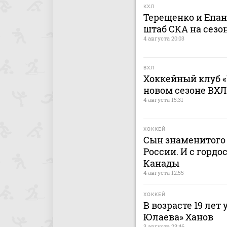
КХЛ
Терещенко и Епа
штаб СКА на сезон
4 августа 20:03
ВХЛ
Хоккейный клуб «
новом сезоне ВХЛ
4 августа 15:31
ХОККЕЙ
Сын знаменитого 
России. И с гордо
Канады
4 августа 12:55
ХОККЕЙ
В возрасте 19 лет
Юлаева» Ханов
3 августа 23:46