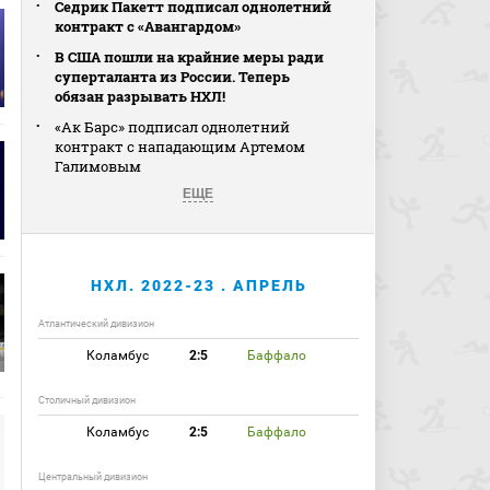
Седрик Пакетт подписал однолетний
контракт с «Авангардом»
В США пошли на крайние меры ради
суперталанта из России. Теперь
обязан разрывать НХЛ!
«Ак Барс» подписал однолетний
контракт с нападающим Артемом
Галимовым
ЕЩЕ
НХЛ. 2022-23 . АПРЕЛЬ
Атлантический дивизион
Коламбус
2:5
Баффало
Столичный дивизион
Коламбус
2:5
Баффало
Центральный дивизион