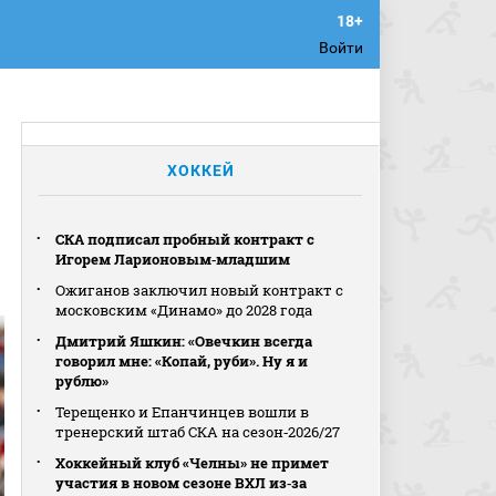
Войти
ХОККЕЙ
СКА подписал пробный контракт с
Игорем Ларионовым‑младшим
Ожиганов заключил новый контракт с
московским «Динамо» до 2028 года
Дмитрий Яшкин: «Овечкин всегда
говорил мне: «Копай, руби». Ну я и
рублю»
Терещенко и Епанчинцев вошли в
тренерский штаб СКА на сезон‑2026/27
Хоккейный клуб «Челны» не примет
участия в новом сезоне ВХЛ из‑за