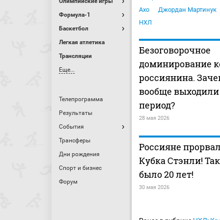
Олимпийские игры
Ахо
Джордан Мартинук
Формула-1
НХЛ
Баскетбол
Легкая атлетика
Безоговорочное
Трансляции
доминирование 
Еще...
россиянина. Зач
вообще выходили
Телепрограмма
период?
Результаты
28 мая 2026
События
Трансферы
Россияне прорвал
Дни рождения
Кубка Стэнли! Так
Спорт и бизнес
было 20 лет!
Форум
30 мая 2026