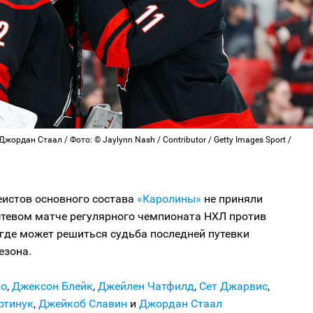
жордан Стаал / Фото: © Jaylynn Nash / Contributor / Getty Images Sport /
еистов основного состава
«Каролины»
не приняли
стевом матче регулярного чемпионата НХЛ против
, где может решиться судьба последней путевки
езона.
хо
,
Джексон Блейк
,
Джейлен Чатфилд
,
Сет Джарвис
,
ртинук
,
Джейкоб Славин
и
Джордан Стаал