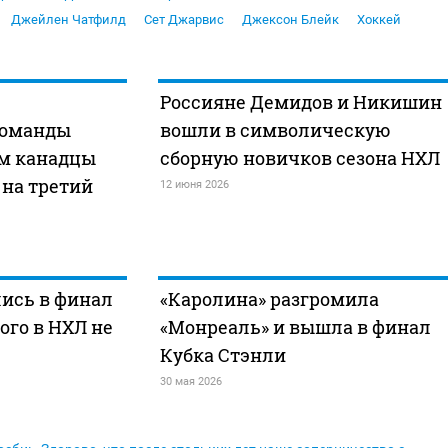
Джейлен Чатфилд
Сет Джарвис
Джексон Блейк
Хоккей
Россияне Демидов и Никишин
команды
вошли в символическую
ем канадцы
сборную новичков сезона НХЛ
 на третий
12 июня 2026
ись в финал
«Каролина» разгромила
ого в НХЛ не
«Монреаль» и вышла в финал
Кубка Стэнли
30 мая 2026