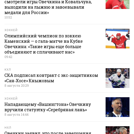
смотрели игры Овечкина и Ковальчука,
выходили на лыжню и завоевывали
медали для России»
10:52
ХОККЕЙ
Олимпийский чемпион по хоккею
Каменский — о гала‑матче на Кубке
Овечкина: «Такие игры еще больше
объединяют и сплачивают нас»
09:42
КХЛ
СКА подписал контракт с экс‑защитником
«Сан‑Хосе» Кныжовым
8 августа 20:29
ХОККЕЙ
Нападающему «Вашингтона» Овечкину
вручили статуэтку «Серебряная лань»
8 августа 14:44
НХЛ
Овечкин заявил, что после завершения