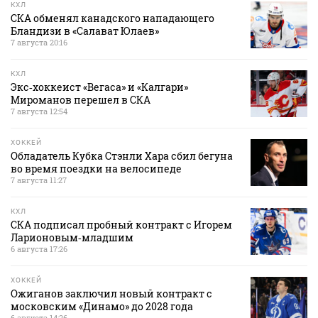
КХЛ
СКА обменял канадского нападающего
Бландизи в «Салават Юлаев»
7 августа 20:16
КХЛ
Экс‑хоккеист «Вегаса» и «Калгари»
Мироманов перешел в СКА
7 августа 12:54
ХОККЕЙ
Обладатель Кубка Стэнли Хара сбил бегуна
во время поездки на велосипеде
7 августа 11:27
КХЛ
СКА подписал пробный контракт с Игорем
Ларионовым‑младшим
6 августа 17:26
ХОККЕЙ
Ожиганов заключил новый контракт с
московским «Динамо» до 2028 года
6 августа 14:26