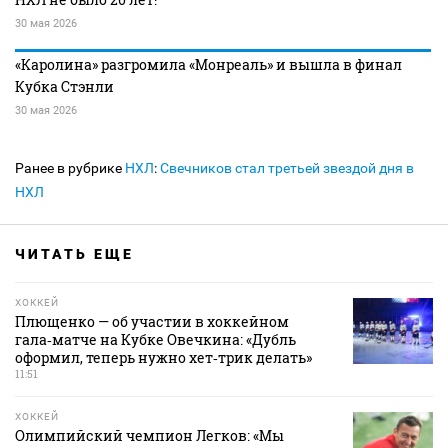
30 мая 2026
«Каролина» разгромила «Монреаль» и вышла в финал
Кубка Стэнли
30 мая 2026
Ранее в рубрике
НХЛ
:
Свечников стал третьей звездой дня в
НХЛ
ЧИТАТЬ ЕЩЕ
ХОККЕЙ
Плющенко — об участии в хоккейном
гала‑матче на Кубке Овечкина: «Дубль
оформил, теперь нужно хет‑трик делать»
11:51
ХОККЕЙ
Олимпийский чемпион Легков: «Мы