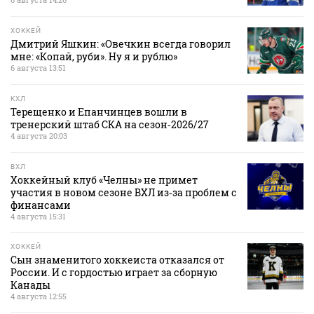
ХОККЕЙ
Дмитрий Яшкин: «Овечкин всегда говорил
мне: «Копай, руби». Ну я и рублю»
6 августа 13:51
КХЛ
Терещенко и Епанчинцев вошли в
тренерский штаб СКА на сезон‑2026/27
4 августа 20:03
ВХЛ
Хоккейный клуб «Челны» не примет
участия в новом сезоне ВХЛ из‑за проблем с
финансами
4 августа 15:31
ХОККЕЙ
Сын знаменитого хоккеиста отказался от
России. И с гордостью играет за сборную
Канады
4 августа 12:55