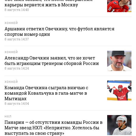
карьеры вернется жить в Москву
8 августа 14:40
ХОККЕЙ
Аршавин ответил Овечкину, что футбол является
спортом номер один
8 августа 14:37
ХОККЕЙ
Александр Овечкин заявил, что не хочет
быть играющим тренером сборной России
8 августа 14:24
ХОККЕЙ
Команда Овечкина сыграла вничью с
командой Ковальчука в гала‑матче в
Мытищах
8 августа 14:04
НХЛ
Панарин — об отсутствии команды России в
Матче звезд НХЛ: «Неприятно. Хотелось бы
выступать за свою страну»