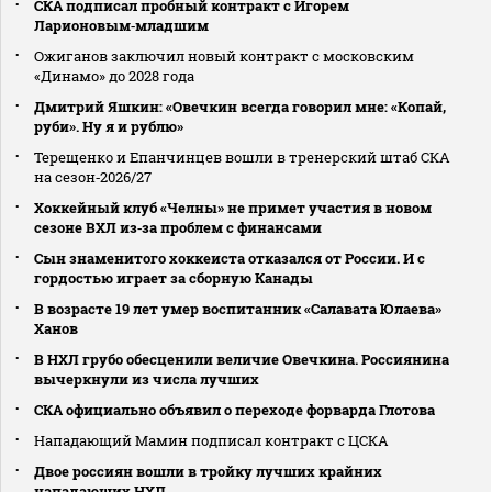
СКА подписал пробный контракт с Игорем
Ларионовым‑младшим
Ожиганов заключил новый контракт с московским
«Динамо» до 2028 года
Дмитрий Яшкин: «Овечкин всегда говорил мне: «Копай,
руби». Ну я и рублю»
Терещенко и Епанчинцев вошли в тренерский штаб СКА
на сезон‑2026/27
Хоккейный клуб «Челны» не примет участия в новом
сезоне ВХЛ из‑за проблем с финансами
Сын знаменитого хоккеиста отказался от России. И с
гордостью играет за сборную Канады
В возрасте 19 лет умер воспитанник «Салавата Юлаева»
Ханов
В НХЛ грубо обесценили величие Овечкина. Россиянина
вычеркнули из числа лучших
СКА официально объявил о переходе форварда Глотова
Нападающий Мамин подписал контракт с ЦСКА
Двое россиян вошли в тройку лучших крайних
нападающих НХЛ