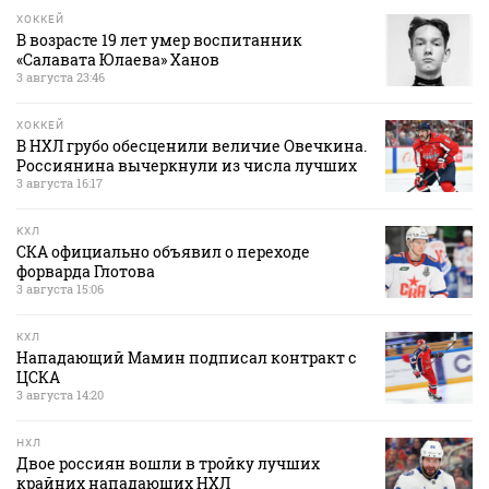
ХОККЕЙ
В возрасте 19 лет умер воспитанник
«Салавата Юлаева» Ханов
3 августа 23:46
ХОККЕЙ
В НХЛ грубо обесценили величие Овечкина.
Россиянина вычеркнули из числа лучших
3 августа 16:17
КХЛ
СКА официально объявил о переходе
форварда Глотова
3 августа 15:06
КХЛ
Нападающий Мамин подписал контракт с
ЦСКА
3 августа 14:20
НХЛ
Двое россиян вошли в тройку лучших
крайних нападающих НХЛ