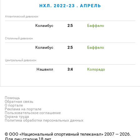
НХЛ. 2022-23 . АПРЕЛЬ
Атлантический дивизион
Коламбус
2:5
Баффало
Столичный дивизион
Коламбус
2:5
Баффало
Центральный дивизион
Нэшвилл
3:4
Колорадо
Помощь
Обратная связь
О портале
Реклама на портале
Пользовательское соглашение
Охрана труда
Политика обработки персональных данных
© ООО «Национальный спортивный телеканал» 2007 — 2026.
Для лиц старше 18 лет