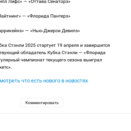
йпл Лифс» — «Оттава Сенаторз»
Лайтнинг» — «Флорида Пантерз»
аррикейнз» — «Нью‑Джерси Девилз»
ка Стэнли 2025 стартует 19 апреля и завершится
ствующий обладатель Кубка Стэнли — «Флорида
гулярный чемпионат текущего сезона выиграл
етс».
мотреть что есть нового в новостях
Комментировать