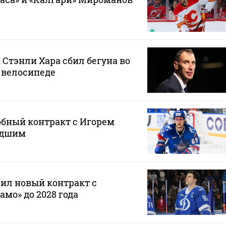
 Стэнли Хара сбил бегуна во
 велосипеде
обный контракт с Игорем
адшим
ил новый контракт с
мо» до 2028 года