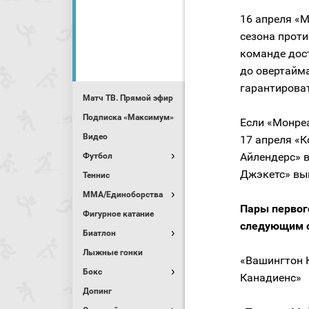
16 апреля «
сезона прот
команде дост
до овертайм
гарантироват
Матч ТВ. Прямой эфир
Подписка «Максимум»
Если «Монреа
Видео
17 апреля «
Айлендерс» в
Футбол
Джэкетс» вы
Теннис
MMA/Единоборства
Пары первог
Фигурное катание
следующим 
Биатлон
Лыжные гонки
«Вашингтон 
Бокс
Канадиенс»
Допинг