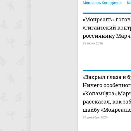
Монреаль Канадиенс
К
«Монреаль» гото
«гигантский конт
россиянину Марч
29 июня 2026
«Закрыл глаза и б
Ничего особенног
«Коламбуса» Мар
рассказал, как з
шайбу «Монреалю
24 декабря 2024