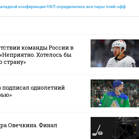
Западной конференции НХЛ определились все пары плей‑офф
утствии команды России в
 «Неприятно. Хотелось бы
ю страну»
в подписал однолетний
рью»
ра Овечкина. Финал