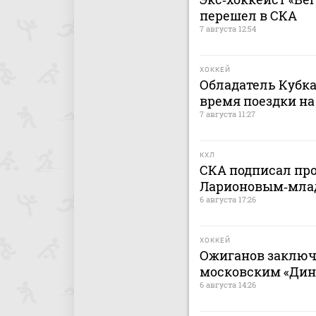
перешел в СКА
7 августа 12:54
ХОККЕЙ
Обладатель Кубка
время поездки на
7 августа 11:27
КХЛ
СКА подписал пр
Ларионовым‑мл
6 августа 17:26
ХОККЕЙ
Ожиганов заключ
московским «Дина
6 августа 14:26