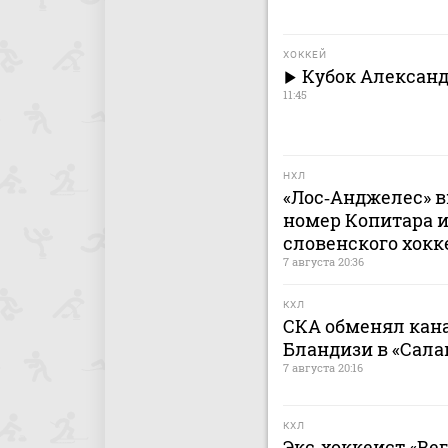
ХОККЕЙ
Кубок Александ
11:45
НХЛ
«Лос‑Анджелес» в
номер Копитара и
словенского хокк
7 августа 20:36
КХЛ
СКА обменял кан
Бландизи в «Сала
7 августа 20:16
КХЛ
Экс‑хоккеист «Ве