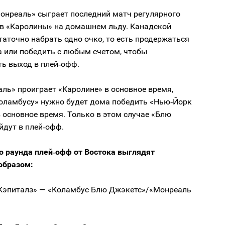
Монреаль» сыграет последний матч регулярного
ив «Каролины» на домашнем льду. Канадской
аточно набрать одно очко, то есть продержаться
а или победить с любым счетом, чтобы
ь выход в плей‑офф.
ль» проиграет «Каролине» в основное время,
Коламбусу» нужно будет дома победить «Нью‑Йорк
 основное время. Только в этом случае «Блю
йдут в плей‑офф.
о раунда плей‑офф от Востока выглядят
образом:
Кэпиталз» — «Коламбус Блю Джэкетс»/«Монреаль