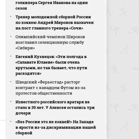
голкипера Сергея Иванова на один
сезон
Тренер молодежной сборной России
по хоккею Андрей Миронов назначен
на пост главного тренера «Сочи»
Олимпийский чемпион Широков
возглавил селекционную службу
«Сибири»
Евгений Кузнецов: «Эти полгода в
«Салавате Юлаеве» были очень
крутыми, но так бывает, что пути
расходятся»
Шведский «Ферьестад» расторг
контракт с канадцем Футом из‑за
протестов общественности
Известного российского вратаря не
стало в 39 лет. У Алексея остались три
дочери
«Без России это не хоккей!» На Западе
в ярости из-за дискриминации нашей
сборной