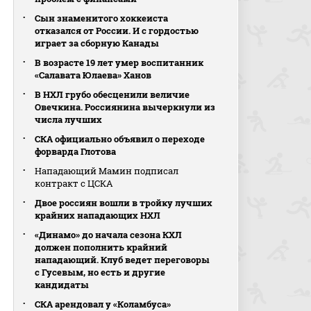
Сын знаменитого хоккеиста
отказался от России. И с гордостью
играет за сборную Канады
В возрасте 19 лет умер воспитанник
«Салавата Юлаева» Ханов
В НХЛ грубо обесценили величие
Овечкина. Россиянина вычеркнули из
числа лучших
СКА официально объявил о переходе
форварда Глотова
Нападающий Мамин подписал
контракт с ЦСКА
Двое россиян вошли в тройку лучших
крайних нападающих НХЛ
«Динамо» до начала сезона КХЛ
должен пополнить крайний
нападающий. Клуб ведет переговоры
с Гусевым, но есть и другие
кандидаты
СКА арендовал у «Коламбуса»