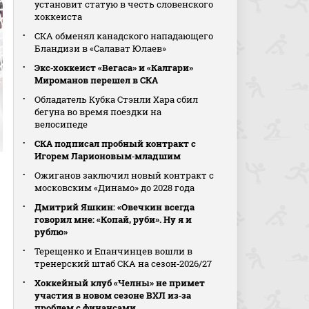
установит статую в честь словенского
хоккеиста
СКА обменял канадского нападающего
Бландизи в «Салават Юлаев»
Экс‑хоккеист «Вегаса» и «Калгари»
Мироманов перешел в СКА
Обладатель Кубка Стэнли Хара сбил
бегуна во время поездки на
велосипеде
СКА подписал пробный контракт с
Игорем Ларионовым‑младшим
Ожиганов заключил новый контракт с
московским «Динамо» до 2028 года
Дмитрий Яшкин: «Овечкин всегда
говорил мне: «Копай, руби». Ну я и
рублю»
Терещенко и Епанчинцев вошли в
тренерский штаб СКА на сезон‑2026/27
Хоккейный клуб «Челны» не примет
участия в новом сезоне ВХЛ из‑за
проблем с финансами