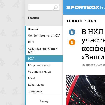
Главная
ХОККЕЙ
НХЛ
В НХЛ
Хоккей
R
Фонбет Чемпионат КХЛ
участ
Y
ВХЛ
конфе
OLIMPBET Чемпионат
МХЛ
«Ваши
НХЛ
16 апреля 2025 0
Сборная России
Чемпионат мира
МЧМ
Кубок мира
Трансферы
Запад