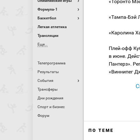
Олимпийские игры
«Торонто Мэ
Формула-1
«Тампа‑Бэй 
Баскетбол
Легкая атлетика
«Каролина Х
Трансляции
Еще...
Плей‑офф Куб
в июне. Дей
Телепрограмма
Пантерз». Ре
«Виннипег Дж
Результаты
События
С
Трансферы
Дни рождения
Спорт и бизнес
Форум
ПО ТЕМЕ