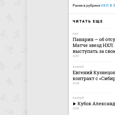
Ранее в рубрике
НХЛ
:
В 
ЧИТАТЬ ЕЩЕ
НХЛ
Панарин — об отс
Матче звезд НХЛ:
выступать за сво
13:57
ХОККЕЙ
Евгений Кузнецо
контракт с «Сиби
13:24
ХОККЕЙ
Кубок Александ
13:05