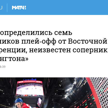
 определились семь
ников плей‑офф от Восточной
ренции, неизвестен соперник
нгтона»
6:39