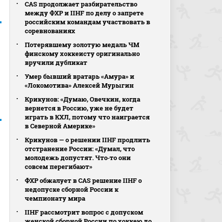
CAS продолжает разбирательство
между ФХР и IIHF по делу о запрете
российским командам участвовать в
соревнованиях
Потерявшему золотую медаль ЧМ
финскому хоккеисту оригинально
вручили дубликат
Умер бывший вратарь «Амура» и
«Локомотива» Алексей Мурыгин
Крикунов: «Думаю, Овечкин, когда
вернется в Россию, уже не будет
играть в КХЛ, потому что наиграется
в Северной Америке»
Крикунов — о решении IIHF продлить
отстранение России: «Думал, что
молодежь допустят. Что‑то они
совсем перегибают»
ФХР обжалует в CAS решение IIHF о
недопуске сборной России к
чемпионату мира
IIHF рассмотрит вопрос с допуском
женской сборной России по хоккею до