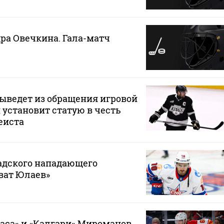
ра Овечкина. Гала-матч
ыведет из обращения игровой
 установит статую в честь
еиста
адского нападающего
ват Юлаев»
гаса» и «Калгари» Мироманов