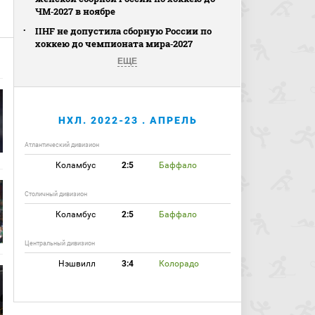
ЧМ‑2027 в ноябре
IIHF не допустила сборную России по
хоккею до чемпионата мира‑2027
ЕЩЕ
НХЛ. 2022-23 . АПРЕЛЬ
Атлантический дивизион
Коламбус
2:5
Баффало
Столичный дивизион
Коламбус
2:5
Баффало
Центральный дивизион
Нэшвилл
3:4
Колорадо