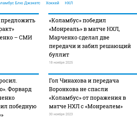
оламбус Блю Джэкетс
Хоккей
НХЛ
в предложить
«Коламбус» победил
ракт»
«Монреаль» в матче НХЛ,
енко – СМИ
Марченко сделал две
передачи и забил решающий
буллит
18 ноября 2025
росил.
Гол Чинахова и передача
о». Форвард
Воронкова не спасли
ченко
«Коламбус» от поражения в
абил победную
матче НХЛ с «Монреалем»
»
30 ноября 2023