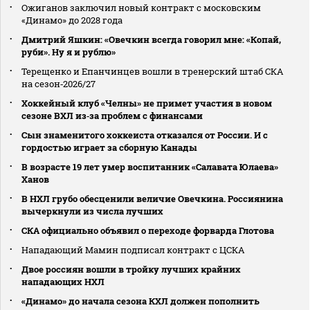
Ожиганов заключил новый контракт с московским
«Динамо» до 2028 года
Дмитрий Яшкин: «Овечкин всегда говорил мне: «Копай,
руби». Ну я и рублю»
Терещенко и Епанчинцев вошли в тренерский штаб СКА
на сезон‑2026/27
Хоккейный клуб «Челны» не примет участия в новом
сезоне ВХЛ из‑за проблем с финансами
Сын знаменитого хоккеиста отказался от России. И с
гордостью играет за сборную Канады
В возрасте 19 лет умер воспитанник «Салавата Юлаева»
Ханов
В НХЛ грубо обесценили величие Овечкина. Россиянина
вычеркнули из числа лучших
СКА официально объявил о переходе форварда Глотова
Нападающий Мамин подписал контракт с ЦСКА
Двое россиян вошли в тройку лучших крайних
нападающих НХЛ
«Динамо» до начала сезона КХЛ должен пополнить