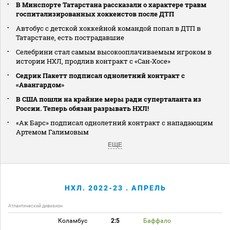
В Минспорте Татарстана рассказали о характере травм
госпитализированных хоккеистов после ДТП
Автобус с детской хоккейной командой попал в ДТП в
Татарстане, есть пострадавшие
Селебрини стал самым высокооплачиваемым игроком в
истории НХЛ, продлив контракт с «Сан‑Хосе»
Седрик Пакетт подписал однолетний контракт с
«Авангардом»
В США пошли на крайние меры ради суперталанта из
России. Теперь обязан разрывать НХЛ!
«Ак Барс» подписал однолетний контракт с нападающим
Артемом Галимовым
ЕЩЕ
НХЛ. 2022-23 . АПРЕЛЬ
Атлантический дивизион
Коламбус
2:5
Баффало