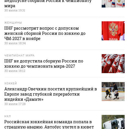
недопуске сборной России к чемпионату
мира
30 июля 19:31
ЖЕНЩИНЫ
IIHF рассмотрит вопрос с допуском
женской сборной России по хоккею до
ЧМ‑2027 в ноябре
30 июля 18:34
ЧЕМПИОНАТ МИРА
IIHF не допустила сборную России по
хоккею до чемпионата мира‑2027
30 июля 18:12
ХОККЕЙ
Александр Овечкин посетил крупнейший в
Европе завод глубокой переработки
индейки «Дамате»
30 июля 17:28
НХЛ
Российская хоккейная команда попала в
страшную аварию. Автобус улетел в кювет