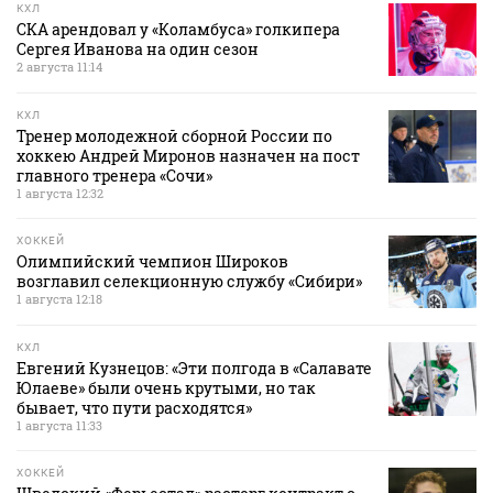
КХЛ
СКА арендовал у «Коламбуса» голкипера
Сергея Иванова на один сезон
2 августа 11:14
КХЛ
Тренер молодежной сборной России по
хоккею Андрей Миронов назначен на пост
главного тренера «Сочи»
1 августа 12:32
ХОККЕЙ
Олимпийский чемпион Широков
возглавил селекционную службу «Сибири»
1 августа 12:18
КХЛ
Евгений Кузнецов: «Эти полгода в «Салавате
Юлаеве» были очень крутыми, но так
бывает, что пути расходятся»
1 августа 11:33
ХОККЕЙ