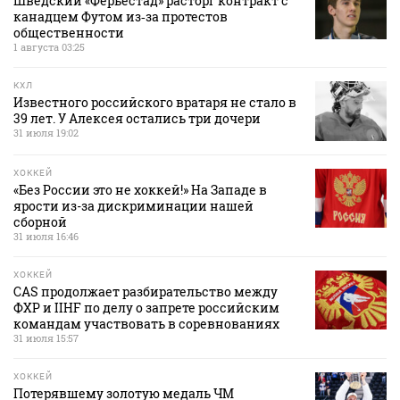
Шведский «Ферьестад» расторг контракт с
канадцем Футом из‑за протестов
общественности
1 августа 03:25
КХЛ
Известного российского вратаря не стало в
39 лет. У Алексея остались три дочери
31 июля 19:02
ХОККЕЙ
«Без России это не хоккей!» На Западе в
ярости из-за дискриминации нашей
сборной
31 июля 16:46
ХОККЕЙ
CAS продолжает разбирательство между
ФХР и IIHF по делу о запрете российским
командам участвовать в соревнованиях
31 июля 15:57
ХОККЕЙ
Потерявшему золотую медаль ЧМ