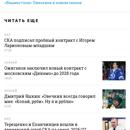
«Вашингтона» Овечкина в новом сезоне
ЧИТАТЬ ЕЩЕ
КХЛ
СКА подписал пробный контракт с Игорем
Ларионовым‑младшим
17:26
ХОККЕЙ
Ожиганов заключил новый контракт с
московским «Динамо» до 2028 года
14:26
ХОККЕЙ
Дмитрий Яшкин: «Овечкин всегда говорил
мне: «Копай, руби». Ну я и рублю»
13:51
КХЛ
Терещенко и Епанчинцев вошли в
тренерский штаб СКА на сезон‑2026/27