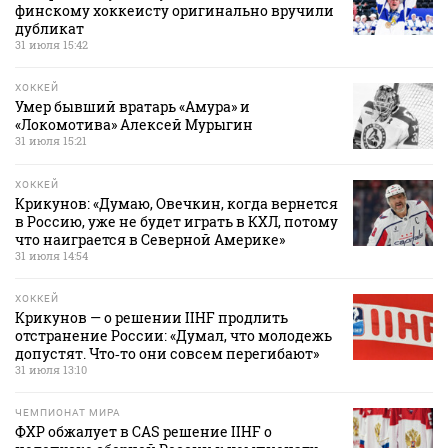
финскому хоккеисту оригинально вручили
дубликат
31 июля 15:42
ХОККЕЙ
Умер бывший вратарь «Амура» и
«Локомотива» Алексей Мурыгин
31 июля 15:21
ХОККЕЙ
Крикунов: «Думаю, Овечкин, когда вернется
в Россию, уже не будет играть в КХЛ, потому
что наиграется в Северной Америке»
31 июля 14:54
ХОККЕЙ
Крикунов — о решении IIHF продлить
отстранение России: «Думал, что молодежь
допустят. Что‑то они совсем перегибают»
31 июля 13:10
ЧЕМПИОНАТ МИРА
ФХР обжалует в CAS решение IIHF о