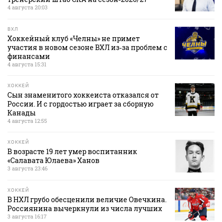
4 августа 20:03
ВХЛ
Хоккейный клуб «Челны» не примет
участия в новом сезоне ВХЛ из‑за проблем с
финансами
4 августа 15:31
ХОККЕЙ
Сын знаменитого хоккеиста отказался от
России. И с гордостью играет за сборную
Канады
4 августа 12:55
ХОККЕЙ
В возрасте 19 лет умер воспитанник
«Салавата Юлаева» Ханов
3 августа 23:46
ХОККЕЙ
В НХЛ грубо обесценили величие Овечкина.
Россиянина вычеркнули из числа лучших
3 августа 16:17