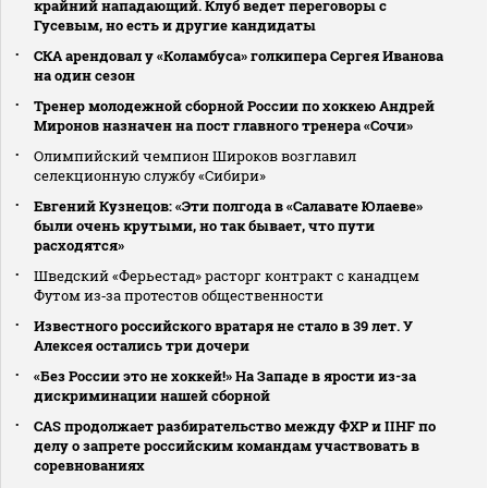
крайний нападающий. Клуб ведет переговоры с
Гусевым, но есть и другие кандидаты
СКА арендовал у «Коламбуса» голкипера Сергея Иванова
на один сезон
Тренер молодежной сборной России по хоккею Андрей
Миронов назначен на пост главного тренера «Сочи»
Олимпийский чемпион Широков возглавил
селекционную службу «Сибири»
Евгений Кузнецов: «Эти полгода в «Салавате Юлаеве»
были очень крутыми, но так бывает, что пути
расходятся»
Шведский «Ферьестад» расторг контракт с канадцем
Футом из‑за протестов общественности
Известного российского вратаря не стало в 39 лет. У
Алексея остались три дочери
«Без России это не хоккей!» На Западе в ярости из-за
дискриминации нашей сборной
CAS продолжает разбирательство между ФХР и IIHF по
делу о запрете российским командам участвовать в
соревнованиях