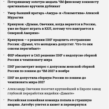
Потерявшему золотую медаль ЧМ финскому хоккеисту
оригинально вручили дубликат
Умер бывший вратарь «Амура» и «Локомотива» Алексей
Мурыгин
Крикунов: «Думаю, Овечкин, когда вернется в Россию,
уже не будет играть в КХЛ, потому что наиграется в
Северной Америке»
Крикунов — о решении IIHF продлить отстранение
России: «Думал, что молодежь допустят. Что‑то они
совсем перегибают»
ФХР обжалует в CAS решение IIHF о недопуске сборной
России к чемпионату мира
IIHF рассмотрит вопрос с допуском женской сборной
России по хоккею до ЧМ‑2027 в ноябре
IIHF не допустила сборную России по хоккею до
чемпионата мира‑2027
Александр Овечкин посетил крупнейший в Европе завод
глубокой переработки индейки «Дамате»
Российская хоккейная команда попала в страшную
аварию. Автобус улетел в кювет и перевернулся