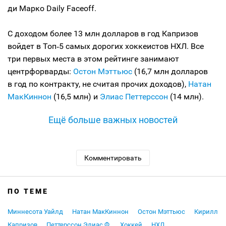
ди Марко Daily Faceoff.
С доходом более 13 млн долларов в год Капризов
войдет в Топ‑5 самых дорогих хоккеистов НХЛ. Все
три первых места в этом рейтинге занимают
центрфорварды:
Остон Мэттьюс
(16,7 млн долларов
в год по контракту, не считая прочих доходов),
Натан
МакКиннон
(16,5 млн) и
Элиас Петтерссон
(14 млн).
Ещё больше важных новостей
Комментировать
ПО ТЕМЕ
Миннесота Уайлд
Натан МакКиннон
Остон Мэттьюс
Кирилл
Капризов
Петтерссон Элиас Ф.
Хоккей
НХЛ