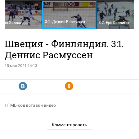
3:1. Деннис Расмуссен
Филип Холландер
3:2. Ере Саллинен
Швеция - Финляндия. 3:1.
Деннис Расмуссен
15 мая 2021 14:13
R
Y
HTML-код вставки видео
Комментировать