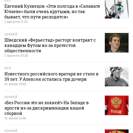
КХЛ
Евгений Кузнецов: «Эти полгода в «Салавате
Юлаеве» были очень крутыми, но так
бывает, что пути расходятся»
1 августа 11:33
ХОККЕЙ
Шведский «Ферьестад» расторг контракт с
канадцем Футом из‑за протестов
общественности
1 августа 03:25
КХЛ
Известного российского вратаря не стало в
39 лет. У Алексея остались три дочери
31 июля 19:02
ХОККЕЙ
«Без России это не хоккей!» На Западе в
ярости из-за дискриминации нашей
сборной
31 июля 16:46
ХОККЕЙ