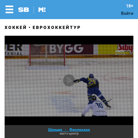
Войти
ХОККЕЙ
ЕВРОХОККЕЙТУР
Швеция
-
Финляндия
матч-центр