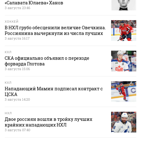
«Салавата Юлаева» Ханов
3 августа 23:46
ХОККЕЙ
В НХЛ грубо обесценили величие Овечкина.
Россиянина вычеркнули из числа лучших
3 августа 16:17
КХЛ
СКА официально объявил о переходе
форварда Глотова
3 августа 15:06
КХЛ
Нападающий Мамин подписал контракт с
ЦСКА
3 августа 14:20
НХЛ
Двое россиян вошли в тройку лучших
крайних нападающих НХЛ
3 августа 07:40