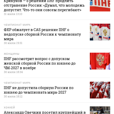
Крикунов — о решении IIHF продлить
отстранение России: «Думал, что молодежь
допустят. Что‑то они совсем перегибают»
31 июля 13:10
ЧЕМПИОНАТ МИРА
ФХР обжалует в CAS решение IIHF о
недопуске сборной России к чемпионату
мира
30 июля 19:31
ЖЕНЩИНЫ
IIHF рассмотрит вопрос с допуском
женской сборной России по хоккею до
ЧМ‑2027 в ноябре
30 июля 18:34
ЧЕМПИОНАТ МИРА
IIHF не допустила сборную России по
хоккею до чемпионата мира‑2027
30 июля 18:12
ХОККЕЙ
Александр Овечкин посетил крупнейший в