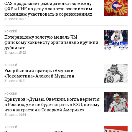
CAS продолжает разбирательство между
ФХР и IIHF по делу о запрете российским
командам участвовать в соревнованиях
31 июля 15:57
ХОККЕЙ
Потерявшему золотую медаль ЧМ
финскому хоккеисту оригинально вручили
дубликат
31 июля 15:42
ХОККЕЙ
Умер бывший вратарь «Амура» и
«Локомотива» Алексей Мурыгин
31 июля 15:21
ХОККЕЙ
Крикунов: «Думаю, Овечкин, когда вернется
в Россию, уже не будет играть в КХЛ, потому
что наиграется в Северной Америке»
31 июля 14:54
ХОККЕЙ