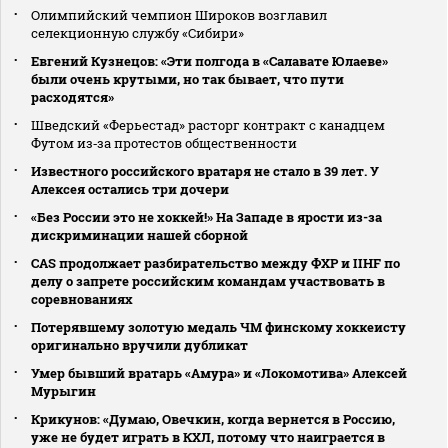
Олимпийский чемпион Широков возглавил
селекционную службу «Сибири»
Евгений Кузнецов: «Эти полгода в «Салавате Юлаеве»
были очень крутыми, но так бывает, что пути
расходятся»
Шведский «Ферьестад» расторг контракт с канадцем
Футом из‑за протестов общественности
Известного российского вратаря не стало в 39 лет. У
Алексея остались три дочери
«Без России это не хоккей!» На Западе в ярости из-за
дискриминации нашей сборной
CAS продолжает разбирательство между ФХР и IIHF по
делу о запрете российским командам участвовать в
соревнованиях
Потерявшему золотую медаль ЧМ финскому хоккеисту
оригинально вручили дубликат
Умер бывший вратарь «Амура» и «Локомотива» Алексей
Мурыгин
Крикунов: «Думаю, Овечкин, когда вернется в Россию,
уже не будет играть в КХЛ, потому что наиграется в