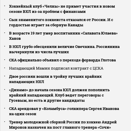
Хоккейный клуб «Челны» не примет участия в новом
сезоне ВХЛ из‑за проблем с финансами
Сын знаменитого хоккеиста отказался от России. И с
гордостью играет за сборную Канады
В возрасте 19 лет умер воспитанник «Салавата Юлаева»
Ханов
В НХЛ грубо обесценили величие Овечкина. Россиянина
вычеркнули из числа лучших
СКА официально объявил о переходе форварда Глотова
Нападающий Мамин подписал контракт с ЦСКА
Двое россиян вошли в тройку лучших крайних
нападающих НХЛ
«Динамо» до начала сезона КХЛ должен пополнить
крайний нападающий. Клуб ведет переговоры с
Гусевым, но есть и другие кандидаты
СКА арендовал у «Коламбуса» голкипера Сергея Иванова
на один сезон
Тренер молодежной сборной России по хоккею Андрей
Миронов назначен на пост главного тренера «Сочи»