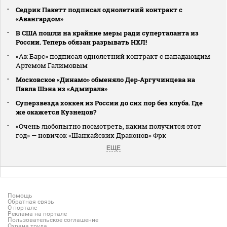
Седрик Пакетт подписал однолетний контракт с
«Авангардом»
В США пошли на крайние меры ради суперталанта из
России. Теперь обязан разрывать НХЛ!
«Ак Барс» подписал однолетний контракт с нападающим
Артемом Галимовым
Московское «Динамо» обменяло Дер‑Аргучинцева на
Павла Шэна из «Адмирала»
Суперзвезда хоккея из России до сих пор без клуба. Где
же окажется Кузнецов?
«Очень любопытно посмотреть, каким получится этот
год» — новичок «Шанхайских Драконов» Фрк
ЕЩЕ
Помощь
Обратная связь
О портале
Реклама на портале
Пользовательское соглашение
Охрана труда