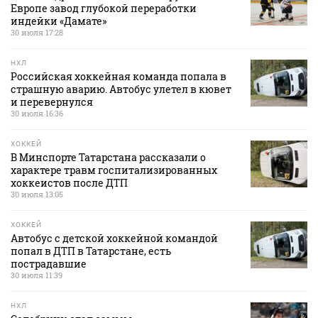
Европе завод глубокой переработки
индейки «Дамате»
30 июля 17:28
НХЛ
Российская хоккейная команда попала в
страшную аварию. Автобус улетел в кювет
и перевернулся
30 июля 16:36
ХОККЕЙ
В Минспорте Татарстана рассказали о
характере травм госпитализированных
хоккеистов после ДТП
30 июля 13:05
ХОККЕЙ
Автобус с детской хоккейной командой
попал в ДТП в Татарстане, есть
пострадавшие
30 июля 11:39
НХЛ