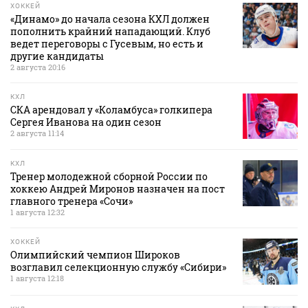
ХОККЕЙ
«Динамо» до начала сезона КХЛ должен
пополнить крайний нападающий. Клуб
ведет переговоры с Гусевым, но есть и
другие кандидаты
2 августа 20:16
КХЛ
СКА арендовал у «Коламбуса» голкипера
Сергея Иванова на один сезон
2 августа 11:14
КХЛ
Тренер молодежной сборной России по
хоккею Андрей Миронов назначен на пост
главного тренера «Сочи»
1 августа 12:32
ХОККЕЙ
Олимпийский чемпион Широков
возглавил селекционную службу «Сибири»
1 августа 12:18