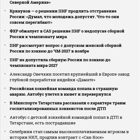
Северной Америке»
Крикунов — о решении IIHF продлить отстранение
России: «Думал, что молодежь допустят. Что‑то они
совсем перегибают»
ФХР обжалует в CAS решение IIHF о недопуске сборной
России к чемпионату мира
IIHF рассмотрит вопрос с допуском женской сборной
России по хоккею до ЧМ‑2027 в ноябре
IIHF не допустила сборную России по хоккею до
чемпионата мира‑2027
Александр Овечкин посетил крупнейший в Европе завод
глубокой переработки индейки «Дамате»
Российская хоккейная команда попала в страшную
аварию. Автобус улетел в кювет и перевернулся
В Минспорте Татарстана рассказали о характере травм
госпитализированных хоккеистов после ДТП
Автобус с детской хоккейной командой попал в ДТП в
Татарстане, есть пострадавшие
Селебрини стал самым высокооплачиваемым игроком в
истории НХЛ, продлив контракт с «Сан‑Хосе»