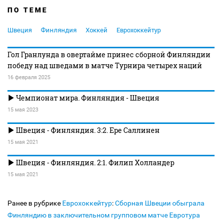
ПО ТЕМЕ
Швеция
Финляндия
Хоккей
Еврохоккейтур
Гол Гранлунда в овертайме принес сборной Финляндии
победу над шведами в матче Турнира четырех наций
16 февраля 2025
Чемпионат мира. Финляндия - Швеция
15 мая 2023
Швеция - Финляндия. 3:2. Ере Саллинен
15 мая 2021
Швеция - Финляндия. 2:1. Филип Холландер
15 мая 2021
Ранее в рубрике
Еврохоккейтур
:
Сборная Швеции обыграла
Финляндию в заключительном групповом матче Евротура