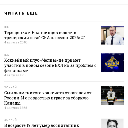
ЧИТАТЬ ЕЩЕ
КХЛ
Терещенко и Епанчинцев вошли в
тренерский штаб СКА на сезон‑2026/27
4 августа 20:03
ВХЛ
Хоккейный клуб «Челны» не примет
участия в новом сезоне ВХЛ из‑за проблем с
финансами
4 августа 15:31
ХОККЕЙ
Сын знаменитого хоккеиста отказался от
России. И с гордостью играет за сборную
Канады
4 августа 12:55
ХОККЕЙ
В возрасте 19 лет умер воспитанник