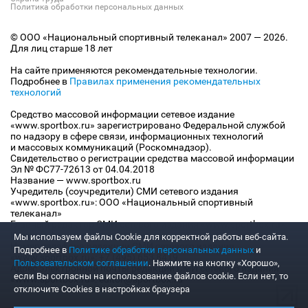
Политика обработки персональных данных
© ООО «Национальный спортивный телеканал» 2007 — 2026.
Для лиц старше 18 лет
На сайте применяются рекомендательные технологии.
Подробнее в
Правилах применения рекомендательных
технологий
Средство массовой информации сетевое издание
«www.sportbox.ru» зарегистрировано Федеральной службой
по надзору в сфере связи, информационных технологий
и массовых коммуникаций (Роскомнадзор).
Свидетельство о регистрации средства массовой информации
Эл № ФС77-72613 от 04.04.2018
Название — www.sportbox.ru
Учредитель (соучредители) СМИ сетевого издания
«www.sportbox.ru»: ООО «Национальный спортивный
телеканал»
Главный редактор СМИ сетевого издания «www.sportbox.ru»:
Конов В.А.
Мы используем файлы Сookie для корректной работы веб-сайта.
Номер телефона редакции СМИ сетевого издания
Подробнее в
Политике обработки персональных данных
и
«www.sportbox.ru»: +7 (495) 653 8419
Пользовательском соглашении
. Нажмите на кнопку «Хорошо»,
Адрес электронной почты редакции СМИ сетевого издания
если Вы согласны на использование файлов cookie. Если нет, то
«www.sportbox.ru»: editor@sportbox.ru
отключите Cookies в настройках браузера