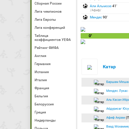
Сборная России
Али Альмоэз
41′
/Афиф/
Лига чемпионов
Мендес
90′
Лига Европы
Лига конференций
0′
Таблица
коэффициентов УЕФА
Рейтинг ФИФА
Англия
Германия
Катар
Испания
Италия
Баршам Меша
Франция
Мендес Лукас
Бельгия
Аль-Хасан Ибр
Белоруссия
Абдурисаг Юс
Греция
Афиф Акрам
(П
Нидерланды
Ваад Мохамме
Польша