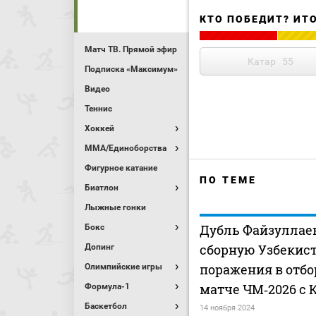
КТО ПОБЕДИТ? ИТ
Матч ТВ. Прямой эфир
Катар
55
Подписка «Максимум»
Видео
Теннис
Хоккей
MMA/Единоборства
Фигурное катание
ПО ТЕМЕ
Биатлон
Лыжные гонки
Дубль Файзуллаев
Бокс
сборную Узбекист
Допинг
поражения в отб
Олимпийские игры
матче ЧМ‑2026 с 
Формула-1
Баскетбол
14 ноября 2024