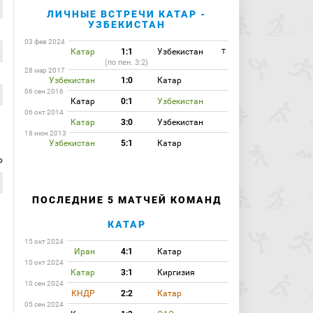
ЛИЧНЫЕ ВСТРЕЧИ КАТАР -
УЗБЕКИСТАН
03 фев 2024
Катар
1:1
Узбекистан
T
(по пен. 3:2)
28 мар 2017
Узбекистан
1:0
Катар
06 сен 2016
Катар
0:1
Узбекистан
06 окт 2014
Катар
3:0
Узбекистан
18 июн 2013
Узбекистан
5:1
Катар
р
ПОСЛЕДНИЕ 5 МАТЧЕЙ КОМАНД
КАТАР
15 окт 2024
Иран
4:1
Катар
10 окт 2024
Катар
3:1
Киргизия
10 сен 2024
КНДР
2:2
Катар
05 сен 2024