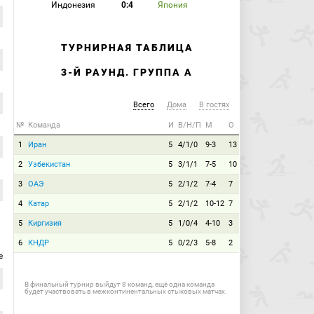
Индонезия
0:4
Япония
ТУРНИРНАЯ ТАБЛИЦА
3-Й РАУНД. ГРУППА A
Всего
Дома
В гостях
№
Команда
И
В/Н/П
М
О
1
Иран
5
4/1/0
9-3
13
2
Узбекистан
5
3/1/1
7-5
10
3
ОАЭ
5
2/1/2
7-4
7
4
Катар
5
2/1/2
10-12
7
5
Киргизия
5
1/0/4
4-10
3
6
КНДР
5
0/2/3
5-8
2
е
В финальный турнир выйдут 8 команд, ещё одна команда
будет участвовать в межконтинентальных стыковых матчах.