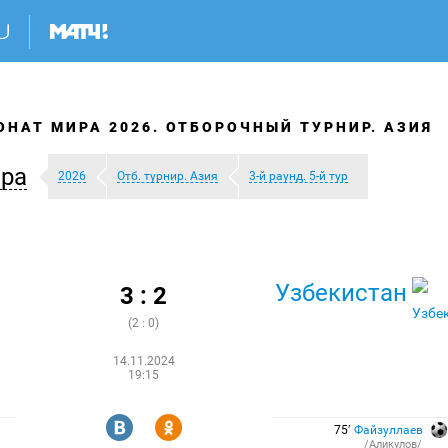
НАТ МИРА 2026. ОТБОРОЧНЫЙ ТУРНИР. АЗИЯ
ра
2026
Отб. турнир. Азия
3-й раунд. 5-й тур
Узбекистан
3 : 2
(2 : 0)
14.11.2024
19:15
R
Y
75′
Файзуллаев
/Аликулов/