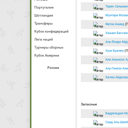
Тарек Сальман
Португалия
Мунтари Моха
Шотландия
Трансферы
Фатхи Ахмед
(
Кубок конфедераций
Хишам Бассам
Лига наций
Аль-Язиди Абд
Турниры сборных
Хухи Буалем
(П
Кубок Америки
Али Альмоэз А
Россия
Аль-Ганехи Ах
Хатем Абделаз
Запасные
Бадрельдин М
Саад Аль-Шееб