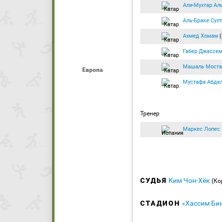
Али-Мухтар Ал
Аль-Браке Сул
Ахмед Хомам
(
Габер Джассе
Машаль Мост
Европа
Мустафа Абде
Тренер
Маркес Лопес
СУДЬЯ
Ким Чон-Хёк
(Ко
СТАДИОН
«Хассим Би