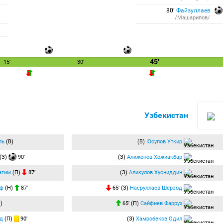
80′
Файзуллаев
/Машарипов/
45′
15′
30′
Узбекистан
ль
(В)
(В)
Юсупов Уткир
(З)
90′
(З)
Алижонов Хожиакбар
агим
(П)
87′
(З)
Аликулов Хусниддин
уф
(Н)
87′
65′ (З)
Насруллаев Шерзод
)
65′ (П)
Сайфиев Фаррух
д
(П)
90′
(З)
Хамробеков Одил