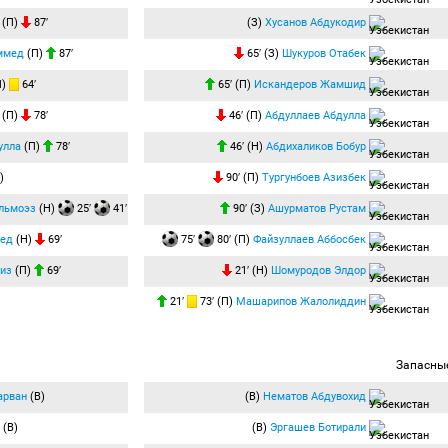
(П)
87′
(З)
Хусанов Абдукодир
ммед
(П)
87′
65′ (З)
Шукуров Отабек
П)
64′
65′ (П)
Искандеров Жамшид
(П)
78′
46′ (П)
Абдуллаев Абдулла
улла
(П)
78′
46′ (Н)
Абдихаликов Бобур
)
90′ (П)
Тургунбоев Азизбек
льмоэз
(Н)
25′
41′
90′ (З)
Ашурматов Рустам
мед
(Н)
69′
75′
80′ (П)
Файзуллаев Аббосбек
из
(П)
69′
21′ (Н)
Шомуродов Элдор
21′
73′ (П)
Машарипов Жалолиддин
Запасны
арван
(В)
(В)
Нематов Абдувохид
(В)
(В)
Эргашев Ботирали