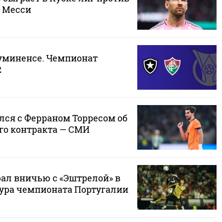
з Месси
луминенсе. Чемпионат
2
лся с Ферраном Торресом об
го контракта — СМИ
рал вничью с «Эштрелой» в
тура чемпионата Португалии