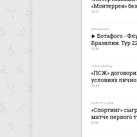
«Монтеррея» бе
03:27
БРАЗИЛИЯ
Ботафого - Ф
Бразилии. Тур 2
02:46
ТРАНСФЕРЫ
«ПСЖ» договори
условиях лично
02:39
ПОРТУГАЛИЯ
«Спортинг» сыг
матче первого 
01:55