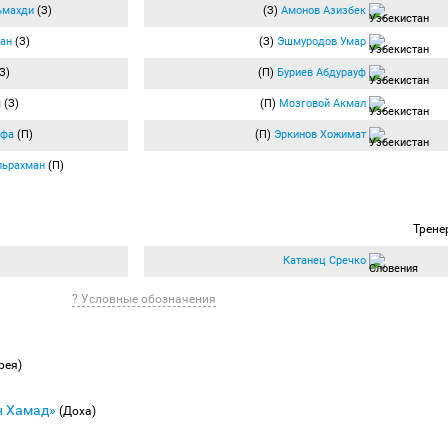
ьмахди
(З)
(З)
Амонов Азизбек
тан
(З)
(З)
Эшмуродов Умар
З)
(П)
Буриев Абдурауф
м
(З)
(П)
Мозговой Акмал
афа
(П)
(П)
Эркинов Хожимат
льрахман
(П)
Трене
Катанец Сречко
? Условные обозначения
рея)
н Хамад»
(Доха)