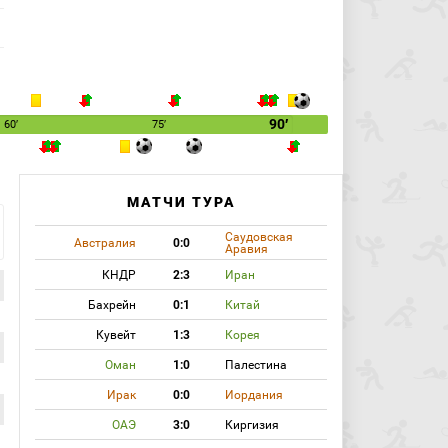
90′
60′
75′
МАТЧИ ТУРА
Саудовская
Австралия
0:0
Аравия
КНДР
2:3
Иран
Бахрейн
0:1
Китай
Кувейт
1:3
Корея
Оман
1:0
Палестина
Ирак
0:0
Иордания
ОАЭ
3:0
Киргизия