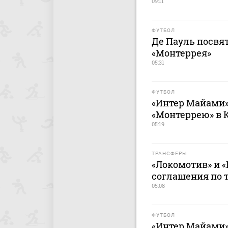
09:11
ФУТБОЛ
Де Пауль посвят
«Монтеррея»
05:31
ФУТБОЛ
«Интер Майами»
«Монтеррею» в 
05:19
ТРАНСФЕРЫ
«Локомотив» и «
соглашения по 
05:08
ФУТБОЛ
«Интер Майами»