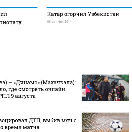
зил
Катар огорчил Узбекистан
мпионату
06 октября 2014
а) — «Динамо» (Махачкала):
ло, где смотреть онлайн
РПЛ 9 августа
воцировал ДТП, выбив мяч с
во время матча