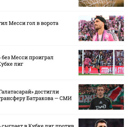
ил Месси гол в ворота
 без Месси проиграл
Кубке лиг
Галатасарай» достигли
трансферу Батракова — СМИ
 сыграет в Кубке лиг против