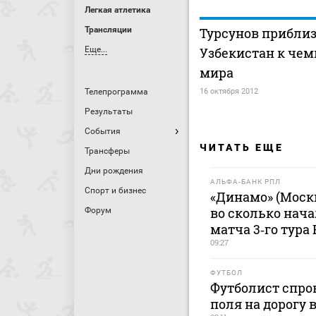
Легкая атлетика
Трансляции
Турсунов прибли
Еще...
Узбекистан к че
мира
Телепрограмма
16 октября 2012
Результаты
События
ЧИТАТЬ ЕЩЕ
Трансферы
Дни рождения
АЛЬФА-БАНК РПЛ
Спорт и бизнес
«Динамо» (Москв
во сколько нача
Форум
матча 3‑го тура 
09:27
ФУТБОЛ
Футболист спро
поля на дорогу 