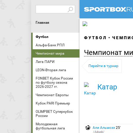
Главная
Футбол
ФУТБОЛ
ЧЕМПИО
Альфа-Банк РПЛ
Чемпионат ми
Чемпионат мира
Лига ПАРИ
Перейти в турнир
LEON-Вторая лига
FONBET Кубок России
по футболу сезона
Катар
2026-2027 гг.
Чемпионат Европы
Кубок PARI Премьер
OLIMPBET Суперкубок
России
Молодежная
Али Альмоэз
25′
футбольная лига
/Афиф/