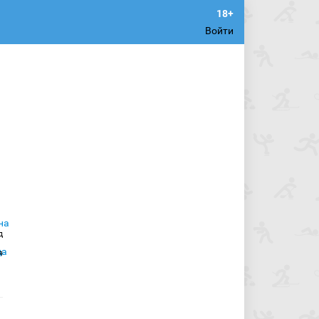
Войти
д