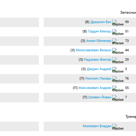
Запасны
(В)
Драшкич Вук
99
(В)
Гордич Милош
51
(З)
Аннан Ебенезер
73
(З)
Милосавлевич Велько
44
(З)
Радоевич Виктор
29
(З)
Джурич Андрей
3
(П)
Николич Лазарь
76
(П)
Максимович Андрия
55
(П)
Шливич Йован
7
Трене
Милоевич Владан