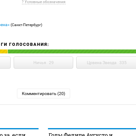
? Условные обозначения
рена»
(Санкт-Петербург)
ОГИ ГОЛОСОВАНИЯ:
Ничья
29
Црвена Звезда
335
Комментировать (20)
 за, если
Голы Фелипе Аугусто и