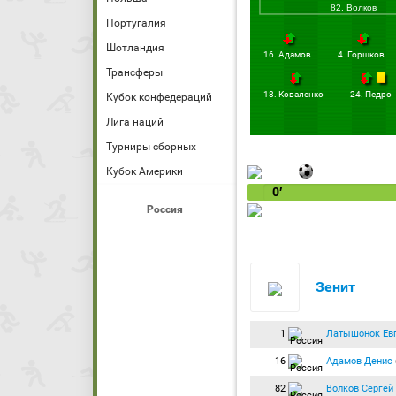
82. Волков
Португалия
Шотландия
16. Адамов
4. Горшков
Трансферы
18. Коваленко
24. Педро
Кубок конфедераций
Лига наций
Турниры сборных
Кубок Америки
0′
Россия
Зенит
1
Латышонок Ев
16
Адамов Денис
82
Волков Сергей