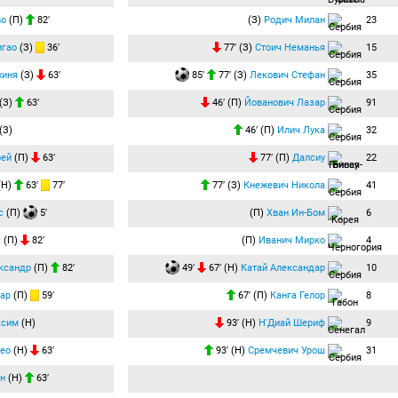
во
(П)
82′
(З)
Родич Милан
23
игао
(З)
36′
77′ (З)
Стоич Неманья
15
хиня
(З)
63′
85′
77′ (З)
Лекович Стефан
35
(З)
63′
46′ (П)
Йованович Лазар
91
(З)
46′ (П)
Илич Лука
32
рей
(П)
63′
77′ (П)
Далсиу
22
(Н)
63′
77′
77′ (З)
Кнежевич Никола
41
с
(П)
5′
(П)
Хван Ин-Бом
6
с
(П)
82′
(П)
Иванич Мирко
4
ксандр
(П)
82′
49′
67′ (Н)
Катай Александар
10
ар
(П)
59′
67′ (П)
Канга Гелор
8
ксим
(Н)
93′ (Н)
Н'Диай Шериф
9
ео
(Н)
63′
93′ (Н)
Сремчевич Урош
31
н
(Н)
63′