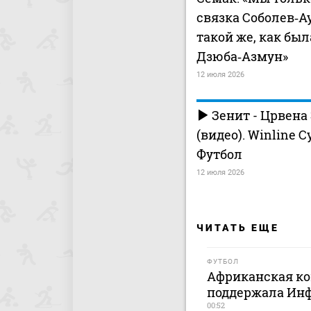
связка Соболев‑А
такой же, как был
Дзюба‑Азмун»
12 июля 2026
Зенит - Црвена 
(видео). Winline 
Футбол
12 июля 2026
ЧИТАТЬ ЕЩЕ
ФУТБОЛ
Африканская ко
поддержала Ин
00:52