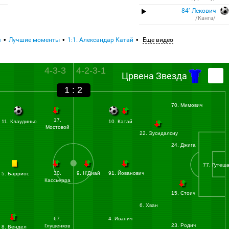
84′ Лекович
/Канга/
я
Лучшие моменты
1:1. Александар Катай
Еще видео
4-3-3
4-2-3-1
Црвена Звезда
1 : 2
70. Мимович
17.
11. Клаудиньо
10. Катай
Мостовой
22. Эусидалсиу
24. Джига
77. Гутеш
30.
9. Н'Диай
91. Йованович
5. Барриос
Кассьерра
15. Стоич
6. Хван
67.
4. Иванич
23. Родич
Глушенков
8. Вендел