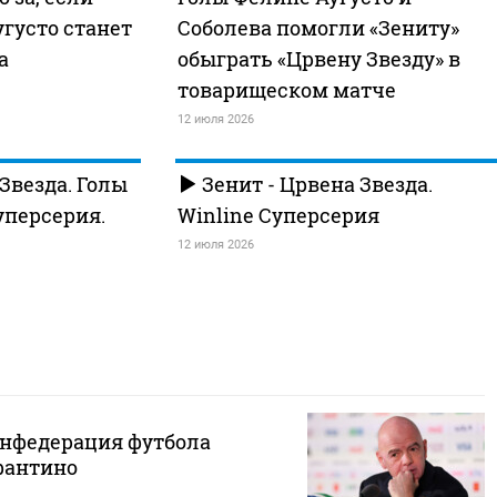
угусто станет
Соболева помогли «Зениту»
а
обыграть «Црвену Звезду» в
товарищеском матче
12 июля 2026
Звезда. Голы
Зенит - Црвена Звезда.
Суперсерия.
Winline Суперсерия
12 июля 2026
нфедерация футбола
фантино