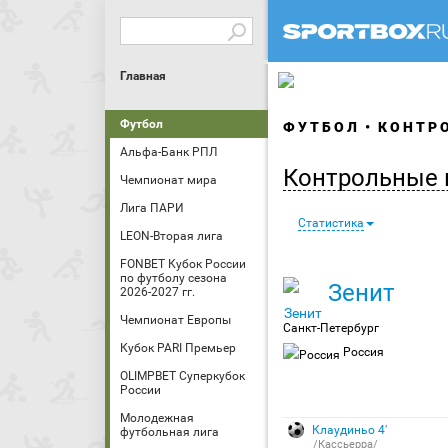
Главная
Футбол
ФУТБОЛ
КОНТРО
Альфа-Банк РПЛ
Контрольные 
Чемпионат мира
Лига ПАРИ
Статистика
LEON-Вторая лига
FONBET Кубок России
по футболу сезона
Зенит
2026-2027 гг.
Чемпионат Европы
Санкт-Петербург
Кубок PARI Премьер
Россия
OLIMPBET Суперкубок
России
Молодежная
Клаудиньо 4′
футбольная лига
/Кассьерра/