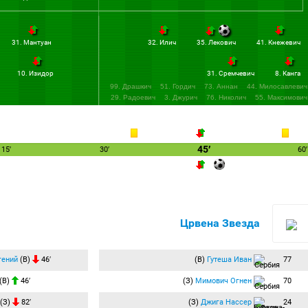
31. Мантуан
32. Илич
35. Лекович
41. Кнежевич
10. Изидор
31. Сремчевич
8. Канга
99. Драшкич
51. Гордич
73. Аннан
44. Милосавлевич
29. Радоевич
3. Джурич
76. Николич
55. Максимович
7. Шливич
45′
15′
30′
60′
Црвена Звезда
гений
(В)
46′
(В)
Гутеша Иван
77
(В)
46′
(З)
Мимович Огнен
70
(З)
82′
(З)
Джига Нассер
24