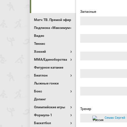
Запасные
Матч ТВ. Прямой эфир
Подписка «Максимум»
Видео
Теннис
Хоккей
MMA/Единоборства
Фигурное катание
Биатлон
Лыжные гонки
Бокс
Допинг
Олимпийские игры
Тренер
Формула-1
Семак Сергей
Баскетбол