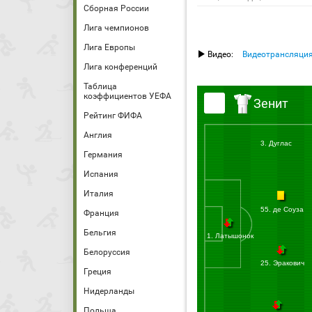
Сборная России
Лига чемпионов
Лига Европы
Видео:
Видеотрансляци
Лига конференций
Таблица
коэффициентов УЕФА
Зенит
Рейтинг ФИФА
Англия
3. Дуглас
Германия
Испания
Италия
55. де Соуза
Франция
Бельгия
1. Латышонок
Белоруссия
25. Эракович
Греция
Нидерланды
Польша