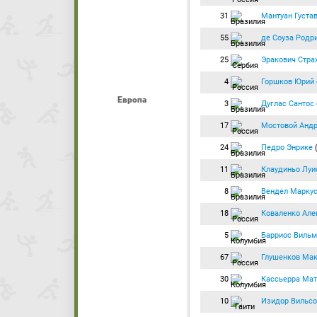
31
Мантуан Густа
55
де Соуза Родр
25
Эракович Стра
4
Горшков Юрий
Европа
3
Дуглас Сантос
17
Мостовой Анд
24
Педро Энрике
11
Клаудиньо Луи
8
Вендел Марку
18
Коваленко Але
5
Барриос Вильм
67
Глушенков Ма
30
Кассьерра Мат
10
Изидор Вильсо