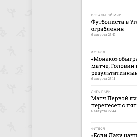
ОСТАЛЬНОЙ МИР
Футболиста в У
ограбления
6 августа 23:41
ФУТБОЛ
«Монако» обыгр
матче, Головин
результативны
6 августа 23:11
ЛИГА ПАРИ
Матч Первой лиг
перенесен с пят
6 августа 22:44
ФУТБОЛ
«Если Даку начн