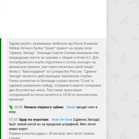
Здравствуйте, уважаемые любители футбола! В рамках
Winline Летнего Кубка "Зенит" примет на своём поле
"Црвену Звезду". Команда Сергея Семака выиграла оба
предыдущих матча на турнире с общим счётом 6:2. Для
петербуржского клуба подготовка к сезону выходит на
финишную прямую, уже через несколько дней грядёт
битва с "Краснодаром" за Суперкубок России. "Црвена
Звезда" является действующим чемпионом Сербии.
Ранее коллектив из Белграда сыграл против "Сочи" и
одержал уверенную победу, отправив в ворота соперника
два безответных мяча. Текстовая трансляция
сегодняшней встречи начнётся в 19:30 по московскому
времени!
а
00:00
Начало первого тайма:
Зенит
вводит мяч в
игру.
01:33
Удар по воротам:
Хван Ин-Бом
(Црвена Звезда)
бьёт левой ногой из-за пределов штрафной. Мяч летит
мимо ворот.
Первая попытка удара с 20 метров, мяч летит правее
створа.