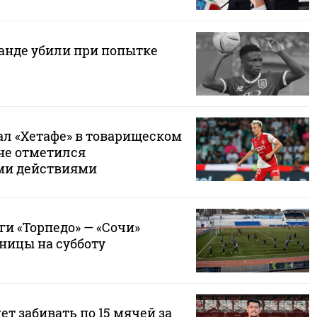
ганде убили при попытке
ал «Хетафе» в товарищеском
 не отметился
ми действиями
и «Торпедо» — «Сочи»
ницы на субботу
ет забивать по 15 мячей за