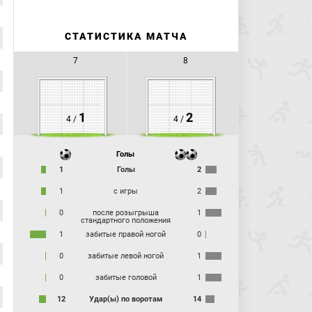
правой ногой из штрафной. Мяч летит мимо ворот.
Ещё один шанс! Теперь Барриос, в касание замкнув
прострел слева, не смог попасть в створ!
СТАТИСТИКА МАТЧА
19:30
Волков подаёт в штрафную, первым на мяче
становится Джига.
7
8
21:26
Угловой зарабатывает Волков для "Зенита".
21:57
Угловой:
Глушенков Максим
(Зенит) вводит
мяч с правого угла поля.
Отбиваются футболисты гостей.
1
2
4 /
4 /
22:37
Удар по воротам:
Глушенков Максим
(Зенит) бьёт
левой ногой из штрафной. Мяч блокирован.
23:03
Угловой:
Глушенков Максим
(Зенит) вводит
Голы
мяч с правого угла поля.
1
Голы
2
26:11
Атака "Зенита" прервалась недалеко от
центрального круга.
1
с игры
2
27:36
Травма:
Вендел Маркус
(Зенит) получает
0
после розыгрыша
1
травму.
стандартного положения
Вендел сидит и держится за ногу за пределами поля.
1
забитые правой ногой
0
30:02
Удар по воротам:
Иванич Мирко
(Црвена Звезда)
0
забитые левой ногой
1
бьёт правой ногой из-за пределов штрафной. Мяч летит
мимо ворот.
0
забитые головой
1
Издали приложился Иванич, мяч направлен заметно выше
перекладины.
12
Удар(ы) по воротам
14
31:23
Удар по воротам:
Мостовой Андрей
(Зенит) бьёт