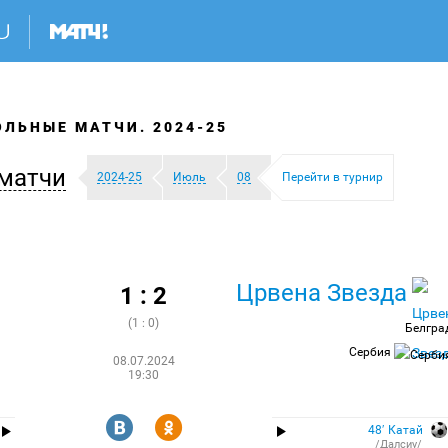
ЛЬНЫЕ МАТЧИ. 2024-25
матчи
2024-25
Июль
08
Перейти в турнир
Црвена Звезда
1 : 2
(1 : 0)
Белгра
Сербия
08.07.2024
19:30
R
Y
48′ Катай
/Далсиу/