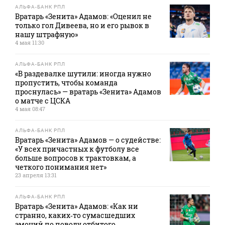
АЛЬФА-БАНК РПЛ
Вратарь «Зенита» Адамов: «Оценил не
только гол Дивеева, но и его рывок в
нашу штрафную»
4 мая 11:30
АЛЬФА-БАНК РПЛ
«В раздевалке шутили: иногда нужно
пропустить, чтобы команда
проснулась» — вратарь «Зенита» Адамов
о матче с ЦСКА
4 мая 08:47
АЛЬФА-БАНК РПЛ
Вратарь «Зенита» Адамов — о судействе:
«У всех причастных к футболу все
больше вопросов к трактовкам, а
четкого понимания нет»
23 апреля 13:31
АЛЬФА-БАНК РПЛ
Вратарь «Зенита» Адамов: «Как ни
странно, каких‑то сумасшедших
эмоций по поводу отбитого