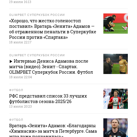
19 июля 16:13
OLIMPBET СУПЕРКУБОК РОССИИ
«Хорошо, что жестко голеностоп
поставил». Вратарь «Зенита» Адамов —
об отраженном пенальти в Суперкубке
России против «Спартака»
18 июля 22:17
OLIMPBET СУПЕРКУБОК РОССИИ
Интервью Дениса Адамова после
матча (видео). Зенит - Спартак.
OLIMPBET Суперкубок России. Футбол
18 июля 22:04
ФУТБОЛ
РФС представил список 33 лучших
футболистов сезона‑2025/26
13 июля 20:23
ФУТБОЛ
Вратарь «Зенита» Адамов: «Благодарны
«Химнасии» за матч в Петербурге. Сама
игра тоже понравилась»