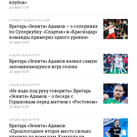
клубов»
22 мая 17:26
FONBET КУБОК РОССИИ
Вратарь «Зенита» Адамов — о сопернике
по Суперкубку: «Спартак» и «Краснодар»
команды примерно одного уровня»
22 мая 16:56
АЛЬФА-БАНК РПЛ
Вратарь «Зенита» Адамов назвал самую
запоминающуюся игру сезона
22 мая 16:26
АЛЬФА-БАНК РПЛ
«Не надо под руку говорить». Вратарь
«Зенита» Адамов – о беседе с
Горшковым перед матчем с «Ростовом»
22 мая 15:55
АЛЬФА-БАНК РПЛ
Вратарь «Зенита» Адамов:
«Прошлогоднее второе место сильно
ударило по всем нам. Команда не