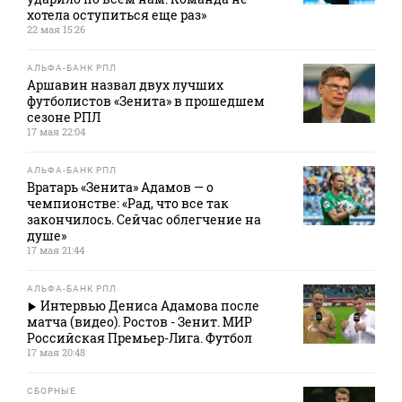
хотела оступиться еще раз»
22 мая 15:26
АЛЬФА-БАНК РПЛ
Аршавин назвал двух лучших
футболистов «Зенита» в прошедшем
сезоне РПЛ
17 мая 22:04
АЛЬФА-БАНК РПЛ
Вратарь «Зенита» Адамов — о
чемпионстве: «Рад, что все так
закончилось. Сейчас облегчение на
душе»
17 мая 21:44
АЛЬФА-БАНК РПЛ
Интервью Дениса Адамова после
матча (видео). Ростов - Зенит. МИР
Российская Премьер-Лига. Футбол
17 мая 20:48
СБОРНЫЕ