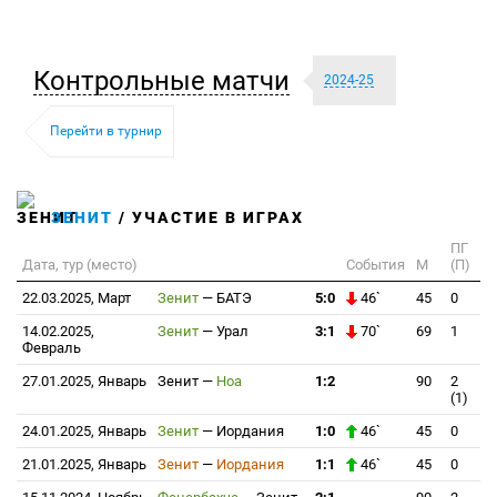
Контрольные матчи
2024-25
Перейти в турнир
ЗЕНИТ
/ УЧАСТИЕ В ИГРАХ
ПГ
Дата, тур (место)
События
М
(П)
22.03.2025, Март
Зенит
—
БАТЭ
5:0
46`
45
0
14.02.2025,
Зенит
—
Урал
3:1
70`
69
1
Февраль
27.01.2025, Январь
Зенит
—
Ноа
1:2
90
2
(1)
24.01.2025, Январь
Зенит
—
Иордания
1:0
46`
45
0
21.01.2025, Январь
Зенит
—
Иордания
1:1
46`
45
0