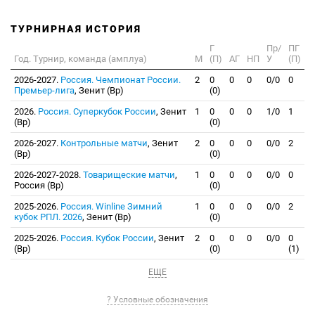
ТУРНИРНАЯ ИСТОРИЯ
Г
Пр/
ПГ
Год. Турнир, команда (амплуа)
М
(П)
АГ
НП
У
(П)
2026-2027.
Россия. Чемпионат России.
2
0
0
0
0/0
0
Премьер-лига
, Зенит (Вр)
(0)
2026.
Россия. Суперкубок России
, Зенит
1
0
0
0
1/0
1
(Вр)
(0)
2026-2027.
Контрольные матчи
, Зенит
2
0
0
0
0/0
2
(Вр)
(0)
2026-2027-2028.
Товарищеские матчи
,
1
0
0
0
0/0
0
Россия (Вр)
(0)
2025-2026.
Россия. Winline Зимний
1
0
0
0
0/0
2
кубок РПЛ. 2026
, Зенит (Вр)
(0)
2025-2026.
Россия. Кубок России
, Зенит
2
0
0
0
0/0
0
(Вр)
(0)
(1)
ЕЩЕ
? Условные обозначения