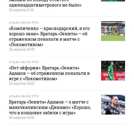
одиннадцатиметрового не было»
23 апреля 11:32
АЛЬФА-БАНК РПЛ
«Комличенко — краснодарский, я его
хорошо знаю». Вратарь «Зенита» — об
отраженном пенальти в матче с
«Локомотивом»
22 апреля 23:09
АЛЬФА-БАНК РПЛ
«Нет эйфории». Вратарь «Зенита»
Адамов — об отраженном пенальти в
игре с «Локомотивом»
22 апреля 23:02
АЛЬФА-БАНК РПЛ
Вратарь «Зенита» Адамов — о матче с
махачкалинским «Динамо»: «Хорошо,
что в концовке забили с игры»
20 апреля 15:08