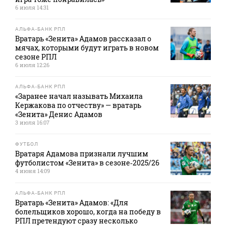
6 июля 14:31
АЛЬФА-БАНК РПЛ
Вратарь «Зенита» Адамов рассказал о
мячах, которыми будут играть в новом
сезоне РПЛ
6 июля 12:26
АЛЬФА-БАНК РПЛ
«Заранее начал называть Михаила
Кержакова по отчеству» — вратарь
«Зенита» Денис Адамов
3 июля 16:07
ФУТБОЛ
Вратаря Адамова признали лучшим
футболистом «Зенита» в сезоне‑2025/26
4 июня 14:09
АЛЬФА-БАНК РПЛ
Вратарь «Зенита» Адамов: «Для
болельщиков хорошо, когда на победу в
РПЛ претендуют сразу несколько