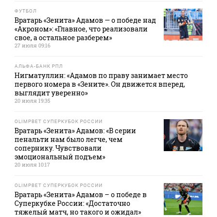
ФУТБОЛ
Вратарь «Зенита» Адамов — о победе над
«Акроном»: «Главное, что реализовали
свое, а остальное разберем»
27 июля 09:16
АЛЬФА-БАНК РПЛ
Нигматуллин: «Адамов по праву занимает место
первого номера в «Зените». Он движется вперед,
выглядит уверенно»
20 июля 19:35
OLIMPBET СУПЕРКУБОК РОССИИ
Вратарь «Зенита» Адамов: «В серии
пенальти нам было легче, чем
сопернику. Чувствовали
эмоциональный подъем»
20 июля 10:17
OLIMPBET СУПЕРКУБОК РОССИИ
Вратарь «Зенита» Адамов – о победе в
Суперкубке России: «Достаточно
тяжелый матч, но такого и ожидал»