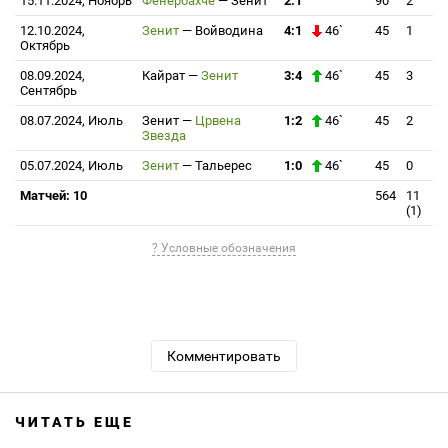
15.11.2024, Ноябрь
Фенербахче
—
Зенит
2:1
90
2
12.10.2024,
Зенит
—
Войводина
4:1
46`
45
1
Октябрь
08.09.2024,
Кайрат
—
Зенит
3:4
46`
45
3
Сентябрь
08.07.2024, Июль
Зенит
—
Црвена
1:2
46`
45
2
Звезда
05.07.2024, Июль
Зенит
—
Тальерес
1:0
46`
45
0
Матчей: 10
564
11
(1)
? Условные обозначения
Комментировать
ЧИТАТЬ ЕЩЕ