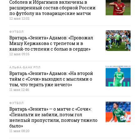
Соболев и Ибрагимов включены в
расширенный состав сборной России
по футболу на товарищеские матчи
12 мая 12:02
ФУТБОЛ
Вратарь «Зенита» Адамов: «Провожал
Мишу Кержакова с трепетом и в
какой‑то степени с болью в сердце»
12 мая 09:16
АЛЬФА-БАНК РПЛ
Вратарь «Зенита» Адамов: «На второй
тайм с «Сочи» выходил с мыслями о
том, что терять уже нечего»
11 мая 12:46
ФУТБОЛ
Вратарь «Зенита» — о матче с «Сочи»:
«Пенальти не забили, потом гол
нелепый пропустили, поэтому тяжело
было»
11 мая 08:20