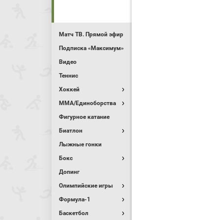
Матч ТВ. Прямой эфир
Подписка «Максимум»
Видео
Теннис
Хоккей
MMA/Единоборства
Фигурное катание
Биатлон
Лыжные гонки
Бокс
Допинг
Олимпийские игры
Формула-1
Баскетбол