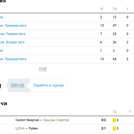
ИЯ
М
Пр
У
ии
2
12
0
ии. Премьер-лига
13
47
0
ии. Первая лига
7
25
0
ии. Вторая лига
6
32
2
ии
1
2
0
ии. Премьер-лига
13
64
2
ЕЩЕ
и
2001-02
Перейти в турнир
ТЧИ
Пр
У
Салют-Энергия
—
Крылья Советов
0:2
6
ЦСКА
—
Рубин
2:1
5