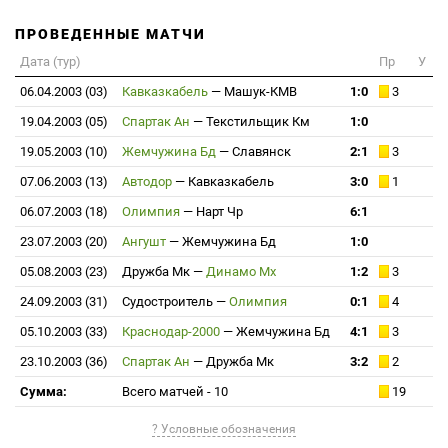
ПРОВЕДЕННЫЕ МАТЧИ
Дата (тур)
Пр
У
06.04.2003 (03)
Кавказкабель
—
Машук-КМВ
1:0
3
19.04.2003 (05)
Спартак Ан
—
Текстильщик Км
1:0
19.05.2003 (10)
Жемчужина Бд
—
Славянск
2:1
3
07.06.2003 (13)
Автодор
—
Кавказкабель
3:0
1
06.07.2003 (18)
Олимпия
—
Нарт Чр
6:1
23.07.2003 (20)
Ангушт
—
Жемчужина Бд
1:0
05.08.2003 (23)
Дружба Мк
—
Динамо Мх
1:2
3
24.09.2003 (31)
Судостроитель
—
Олимпия
0:1
4
05.10.2003 (33)
Краснодар-2000
—
Жемчужина Бд
4:1
3
23.10.2003 (36)
Спартак Ан
—
Дружба Мк
3:2
2
Сумма:
Всего матчей - 10
19
? Условные обозначения