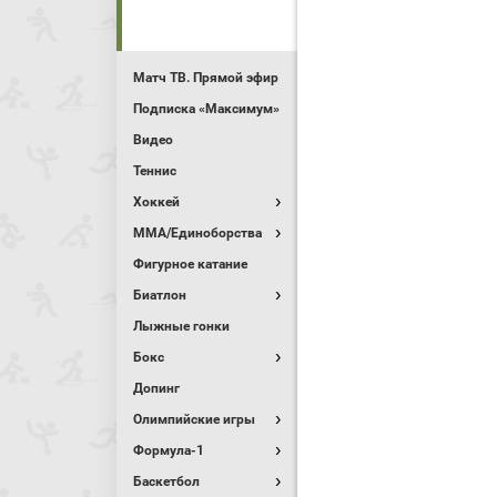
Матч ТВ. Прямой эфир
Подписка «Максимум»
Видео
Теннис
Хоккей
MMA/Единоборства
Фигурное катание
Биатлон
Лыжные гонки
Бокс
Допинг
Олимпийские игры
Формула-1
Баскетбол