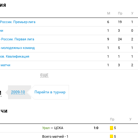
ИЯ
М
Пр
У
 России. Премьер-лига
6
19
1
ии
1
3
0
 России. Первая лига
9
24
2
о молодежных команд
1
5
1
нов. Квалификация
1
1
1
 матчи
1
3
2
ЕЩЕ
и
2009-10
Перейти в турнир
ТЧИ
Пр
У
Урал
—
ЦСКА
1:0
5
Всего матчей - 1
5