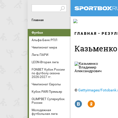
Главная
Футбол
ГЛАВНАЯ
РЕЗУЛ
Альфа-Банк РПЛ
Казьменко
Чемпионат мира
Лига ПАРИ
LEON-Вторая лига
FONBET Кубок России
по футболу сезона
2026-2027 гг.
Чемпионат Европы
©
Gettyimages/Fotobank.
Кубок PARI Премьер
OLIMPBET Суперкубок
R
Y
России
Молодежная
футбольная лига