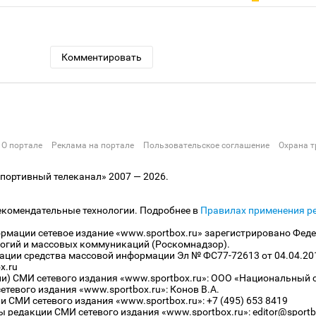
Комментировать
О портале
Реклама на портале
Пользовательское соглашение
Охрана т
ортивный телеканал» 2007 — 2026.
екомендательные технологии. Подробнее в
Правилах применения р
рмации сетевое издание «www.sportbox.ru» зарегистрировано Феде
огий и массовых коммуникаций (Роскомнадзор).
рации средства массовой информации Эл № ФС77-72613 от 04.04.20
x.ru
ли) СМИ сетевого издания «www.sportbox.ru»: ООО «Национальный 
тевого издания «www.sportbox.ru»: Конов В.А.
 СМИ сетевого издания «www.sportbox.ru»: +7 (495) 653 8419
 редакции СМИ сетевого издания «www.sportbox.ru»: editor@sportb