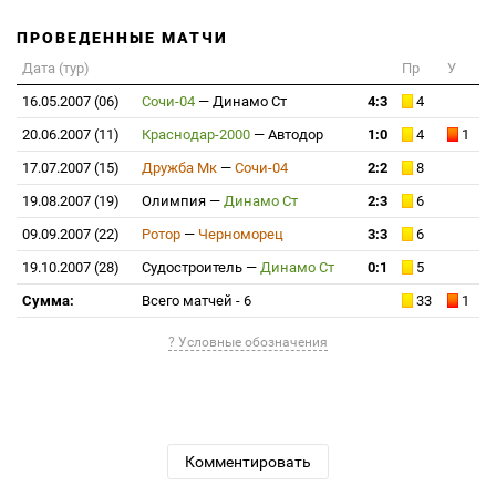
ПРОВЕДЕННЫЕ МАТЧИ
Дата (тур)
Пр
У
16.05.2007 (06)
Сочи-04
—
Динамо Ст
4:3
4
20.06.2007 (11)
Краснодар-2000
—
Автодор
1:0
4
1
17.07.2007 (15)
Дружба Мк
—
Сочи-04
2:2
8
19.08.2007 (19)
Олимпия
—
Динамо Ст
2:3
6
09.09.2007 (22)
Ротор
—
Черноморец
3:3
6
19.10.2007 (28)
Судостроитель
—
Динамо Ст
0:1
5
Сумма:
Всего матчей - 6
33
1
? Условные обозначения
Комментировать