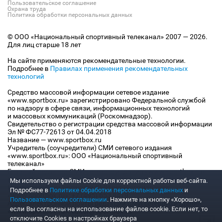
Пользовательское соглашение
Охрана труда
Политика обработки персональных данных
© ООО «Национальный спортивный телеканал» 2007 — 2026.
Для лиц старше 18 лет
На сайте применяются рекомендательные технологии.
Подробнее в
Правилах применения рекомендательных
технологий
Средство массовой информации сетевое издание
«www.sportbox.ru» зарегистрировано Федеральной службой
по надзору в сфере связи, информационных технологий
и массовых коммуникаций (Роскомнадзор).
Свидетельство о регистрации средства массовой информации
Эл № ФС77-72613 от 04.04.2018
Название — www.sportbox.ru
Учредитель (соучредители) СМИ сетевого издания
«www.sportbox.ru»: ООО «Национальный спортивный
телеканал»
Главный редактор СМИ сетевого издания «www.sportbox.ru»:
Конов В.А.
Мы используем файлы Сookie для корректной работы веб-сайта.
Номер телефона редакции СМИ сетевого издания
Подробнее в
Политике обработки персональных данных
и
«www.sportbox.ru»: +7 (495) 653 8419
Пользовательском соглашении
. Нажмите на кнопку «Хорошо»,
Адрес электронной почты редакции СМИ сетевого издания
если Вы согласны на использование файлов cookie. Если нет, то
«www.sportbox.ru»: editor@sportbox.ru
отключите Cookies в настройках браузера