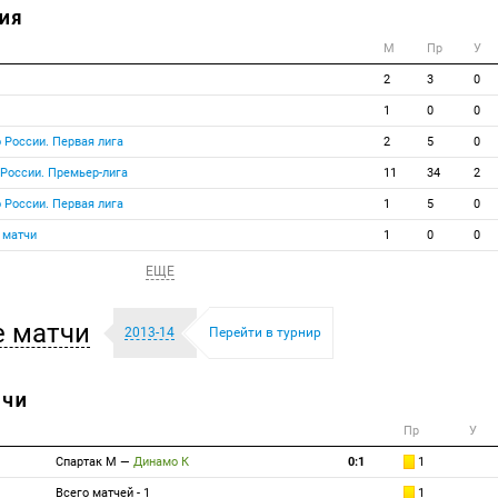
ИЯ
М
Пр
У
2
3
0
1
0
0
 России. Первая лига
2
5
0
 России. Премьер-лига
11
34
2
 России. Первая лига
1
5
0
 матчи
1
0
0
ЕЩЕ
 матчи
2013-14
Перейти в турнир
ТЧИ
Пр
У
Спартак М
—
Динамо К
0:1
1
Всего матчей - 1
1