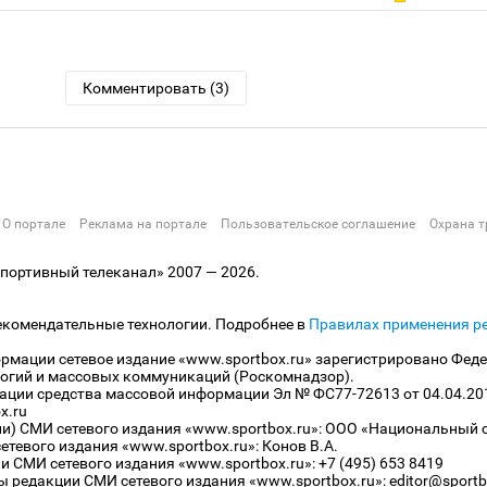
Комментировать (3)
О портале
Реклама на портале
Пользовательское соглашение
Охрана т
ортивный телеканал» 2007 — 2026.
екомендательные технологии. Подробнее в
Правилах применения р
рмации сетевое издание «www.sportbox.ru» зарегистрировано Феде
огий и массовых коммуникаций (Роскомнадзор).
рации средства массовой информации Эл № ФС77-72613 от 04.04.20
x.ru
ли) СМИ сетевого издания «www.sportbox.ru»: ООО «Национальный 
тевого издания «www.sportbox.ru»: Конов В.А.
 СМИ сетевого издания «www.sportbox.ru»: +7 (495) 653 8419
 редакции СМИ сетевого издания «www.sportbox.ru»: editor@sportb