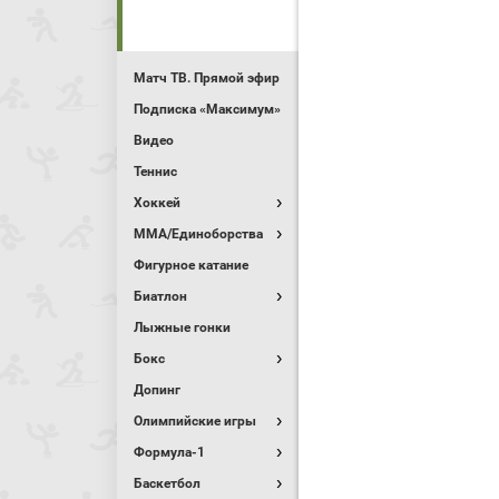
Матч ТВ. Прямой эфир
Подписка «Максимум»
Видео
Теннис
Хоккей
MMA/Единоборства
Фигурное катание
Биатлон
Лыжные гонки
Бокс
Допинг
Олимпийские игры
Формула-1
Баскетбол