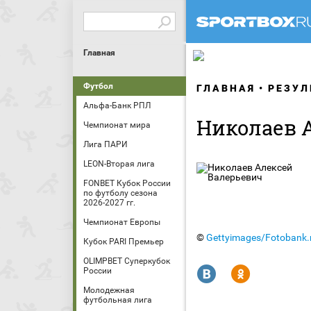
Главная
Футбол
ГЛАВНАЯ
РЕЗУЛ
Альфа-Банк РПЛ
Николаев 
Чемпионат мира
Лига ПАРИ
LEON-Вторая лига
FONBET Кубок России
по футболу сезона
2026-2027 гг.
Чемпионат Европы
©
Gettyimages/Fotobank.
Кубок PARI Премьер
OLIMPBET Суперкубок
R
Y
России
Молодежная
футбольная лига