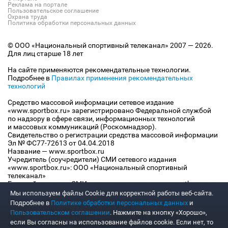
Реклама на портале
Пользовательское соглашение
Охрана труда
Политика обработки персональных данных
© ООО «Национальный спортивный телеканал» 2007 — 2026.
Для лиц старше 18 лет
На сайте применяются рекомендательные технологии.
Подробнее в
Правилах применения рекомендательных
технологий
Средство массовой информации сетевое издание
«www.sportbox.ru» зарегистрировано Федеральной службой
по надзору в сфере связи, информационных технологий
и массовых коммуникаций (Роскомнадзор).
Свидетельство о регистрации средства массовой информации
Эл № ФС77-72613 от 04.04.2018
Название — www.sportbox.ru
Учредитель (соучредители) СМИ сетевого издания
«www.sportbox.ru»: ООО «Национальный спортивный
телеканал»
Главный редактор СМИ сетевого издания «www.sportbox.ru»:
Конов В.А.
Мы используем файлы Сookie для корректной работы веб-сайта.
Номер телефона редакции СМИ сетевого издания
Подробнее в
Политике обработки персональных данных
и
«www.sportbox.ru»: +7 (495) 653 8419
Пользовательском соглашении
. Нажмите на кнопку «Хорошо»,
Адрес электронной почты редакции СМИ сетевого издания
если Вы согласны на использование файлов cookie. Если нет, то
«www.sportbox.ru»: editor@sportbox.ru