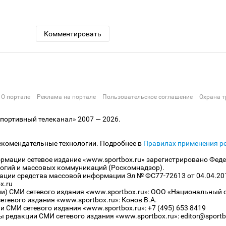
Комментировать
О портале
Реклама на портале
Пользовательское соглашение
Охрана т
ортивный телеканал» 2007 — 2026.
екомендательные технологии. Подробнее в
Правилах применения р
рмации сетевое издание «www.sportbox.ru» зарегистрировано Феде
огий и массовых коммуникаций (Роскомнадзор).
рации средства массовой информации Эл № ФС77-72613 от 04.04.20
x.ru
ли) СМИ сетевого издания «www.sportbox.ru»: ООО «Национальный 
тевого издания «www.sportbox.ru»: Конов В.А.
 СМИ сетевого издания «www.sportbox.ru»: +7 (495) 653 8419
 редакции СМИ сетевого издания «www.sportbox.ru»: editor@sportb