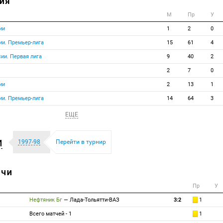
ИЯ
М
Пр
У
ии
1
2
0
ии. Премьер-лига
15
61
4
ии. Первая лига
9
40
2
2
7
0
ии
2
13
1
ии. Премьер-лига
14
64
3
ЕЩЕ
и
1997-98
Перейти в турнир
ТЧИ
Пр
У
Нефтяник Бг
—
Лада-Тольятти-ВАЗ
3:2
1
Всего матчей - 1
1