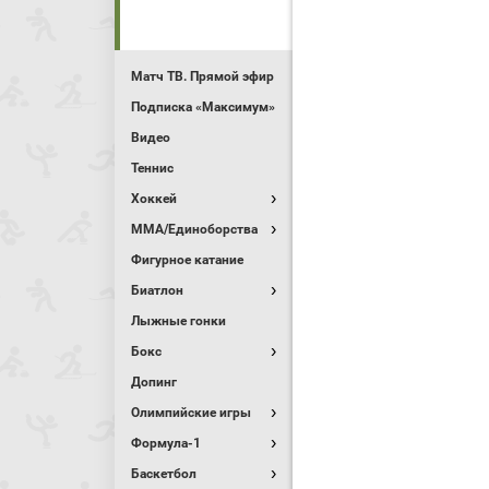
Матч ТВ. Прямой эфир
Подписка «Максимум»
Видео
Теннис
Хоккей
MMA/Единоборства
Фигурное катание
Биатлон
Лыжные гонки
Бокс
Допинг
Олимпийские игры
Формула-1
Баскетбол