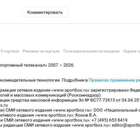
Комментировать
О портале
Реклама на портале
Пользовательское соглашение
Охрана т
ортивный телеканал» 2007 — 2026.
екомендательные технологии. Подробнее в
Правилах применения р
рмации сетевое издание «www.sportbox.ru» зарегистрировано Феде
огий и массовых коммуникаций (Роскомнадзор).
рации средства массовой информации Эл № ФС77-72613 от 04.04.20
x.ru
ли) СМИ сетевого издания «www.sportbox.ru»: ООО «Национальный 
тевого издания «www.sportbox.ru»: Конов В.А.
 СМИ сетевого издания «www.sportbox.ru»: +7 (495) 653 8419
 редакции СМИ сетевого издания «www.sportbox.ru»: editor@sportb