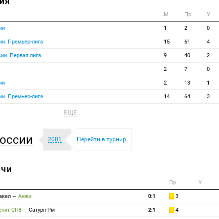
ИЯ
М
Пр
У
ии
1
2
0
ии. Премьер-лига
15
61
4
ии. Первая лига
9
40
2
2
7
0
ии
2
13
1
ии. Премьер-лига
14
64
3
ЕЩЕ
оссии
2001
Перейти в турнир
ТЧИ
Пр
У
акел
—
Анжи
0:1
3
енит СПб
—
Сатурн Рм
2:1
4