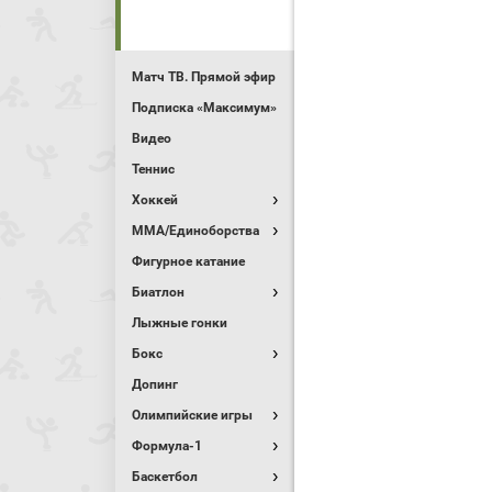
Матч ТВ. Прямой эфир
Подписка «Максимум»
Видео
Теннис
Хоккей
MMA/Единоборства
Фигурное катание
Биатлон
Лыжные гонки
Бокс
Допинг
Олимпийские игры
Формула-1
Баскетбол