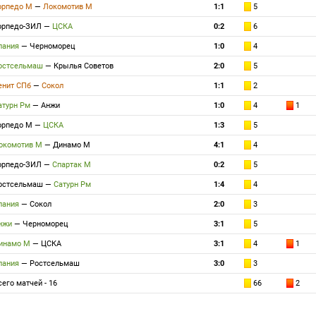
орпедо М
—
Локомотив М
1:1
5
орпедо-ЗИЛ
—
ЦСКА
0:2
6
лания
—
Черноморец
1:0
4
остсельмаш
—
Крылья Советов
2:0
5
енит СПб
—
Сокол
1:1
2
атурн Рм
—
Анжи
1:0
4
1
орпедо М
—
ЦСКА
1:3
5
окомотив М
—
Динамо М
4:1
4
орпедо-ЗИЛ
—
Спартак М
0:2
5
остсельмаш
—
Сатурн Рм
1:4
4
лания
—
Сокол
2:0
3
нжи
—
Черноморец
3:1
5
инамо М
—
ЦСКА
3:1
4
1
лания
—
Ростсельмаш
3:0
3
сего матчей - 16
66
2