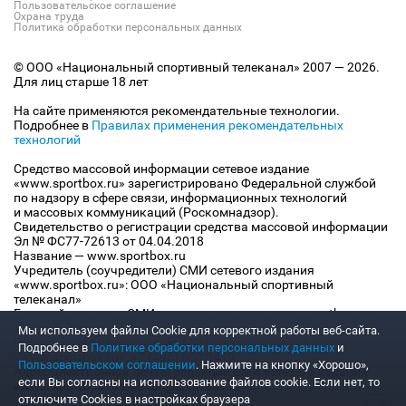
Пользовательское соглашение
Охрана труда
Политика обработки персональных данных
© ООО «Национальный спортивный телеканал» 2007 — 2026.
Для лиц старше 18 лет
На сайте применяются рекомендательные технологии.
Подробнее в
Правилах применения рекомендательных
технологий
Средство массовой информации сетевое издание
«www.sportbox.ru» зарегистрировано Федеральной службой
по надзору в сфере связи, информационных технологий
и массовых коммуникаций (Роскомнадзор).
Свидетельство о регистрации средства массовой информации
Эл № ФС77-72613 от 04.04.2018
Название — www.sportbox.ru
Учредитель (соучредители) СМИ сетевого издания
«www.sportbox.ru»: ООО «Национальный спортивный
телеканал»
Главный редактор СМИ сетевого издания «www.sportbox.ru»:
Конов В.А.
Мы используем файлы Сookie для корректной работы веб-сайта.
Номер телефона редакции СМИ сетевого издания
Подробнее в
Политике обработки персональных данных
и
«www.sportbox.ru»: +7 (495) 653 8419
Пользовательском соглашении
. Нажмите на кнопку «Хорошо»,
Адрес электронной почты редакции СМИ сетевого издания
если Вы согласны на использование файлов cookie. Если нет, то
«www.sportbox.ru»: editor@sportbox.ru
отключите Cookies в настройках браузера