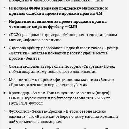
Исполком ФИФА выразил поддержку Инфантино и
признал ошибки в проекте продажи прав на ЧМ
Инфантино извинился за проект продажи прав на
чемпионат мира по футболу — СМИ
«ПСЖ» разгромно проиграл «Мальорке» в товарищеском
матче, Сафонова заменили
«Здорово арбитр разобрался. Редко бывает такое». Тренер
«Балтики» Талалаев похвалил работу судей в матче
против «Зенита»
Самый молодой автор гола в истории «Спартака» Полех
поблагодарил маму после своего достижения
Москвичев — о первом официальном матче за «Зенит»:
«Для меня это шанс вгрызаться зубами»
Краснодар - Ахмат. Голы и лучшие моменты (видео).
FONBET Кубок России по футболу сезона 2026 - 2027 гг.
Путь РПЛ. Футбол
Футболист «Зенита» Ерохин: «В этом сезоне можно
ожидать, что «Балтика» отберет очки у многих команд и
займет место в восьмерке»