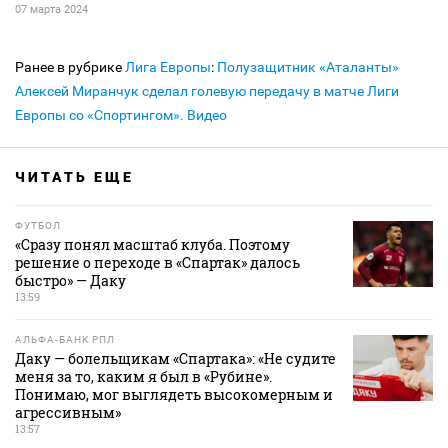
07 марта 2024
Ранее в рубрике
Лига Европы
:
Полузащитник «Аталанты»
Алексей Миранчук сделал голевую передачу в матче Лиги
Европы со «Спортингом». Видео
ЧИТАТЬ ЕЩЕ
ФУТБОЛ
«Сразу понял масштаб клуба. Поэтому
решение о переходе в «Спартак» далось
быстро» — Даку
13:59
АЛЬФА-БАНК РПЛ
Даку — болельщикам «Спартака»: «Не судите
меня за то, каким я был в «Рубине».
Понимаю, мог выглядеть высокомерным и
агрессивным»
13:57