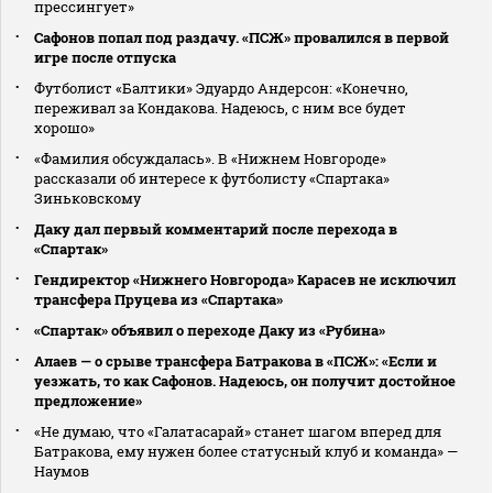
прессингует»
Сафонов попал под раздачу. «ПСЖ» провалился в первой
игре после отпуска
Футболист «Балтики» Эдуардо Андерсон: «Конечно,
переживал за Кондакова. Надеюсь, с ним все будет
хорошо»
«Фамилия обсуждалась». В «Нижнем Новгороде»
рассказали об интересе к футболисту «Спартака»
Зиньковскому
Даку дал первый комментарий после перехода в
«Спартак»
Гендиректор «Нижнего Новгорода» Карасев не исключил
трансфера Пруцева из «Спартака»
«Спартак» объявил о переходе Даку из «Рубина»
Алаев — о срыве трансфера Батракова в «ПСЖ»: «Если и
уезжать, то как Сафонов. Надеюсь, он получит достойное
предложение»
«Не думаю, что «Галатасарай» станет шагом вперед для
Батракова, ему нужен более статусный клуб и команда» —
Наумов