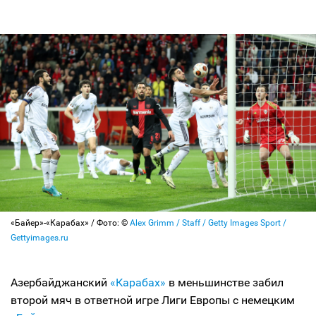
«Байер»-«Карабах» / Фото: ©
Alex Grimm / Staff / Getty Images Sport /
Gettyimages.ru
Азербайджанский
«Карабах»
в меньшинстве забил
второй мяч в ответной игре Лиги Европы с немецким