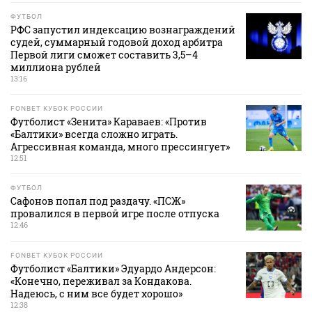
ФУТБОЛ
РФС запустил индексацию вознаграждений
судей, суммарный годовой доход арбитра
Первой лиги сможет составить 3,5–4
миллиона рублей
13:16
FONBET КУБОК РОССИИ
Футболист «Зенита» Караваев: «Против
«Балтики» всегда сложно играть.
Агрессивная команда, много прессингует»
12:51
ФУТБОЛ
Сафонов попал под раздачу. «ПСЖ»
провалился в первой игре после отпуска
12:46
FONBET КУБОК РОССИИ
Футболист «Балтики» Эдуардо Андерсон:
«Конечно, переживал за Кондакова.
Надеюсь, с ним все будет хорошо»
12:38