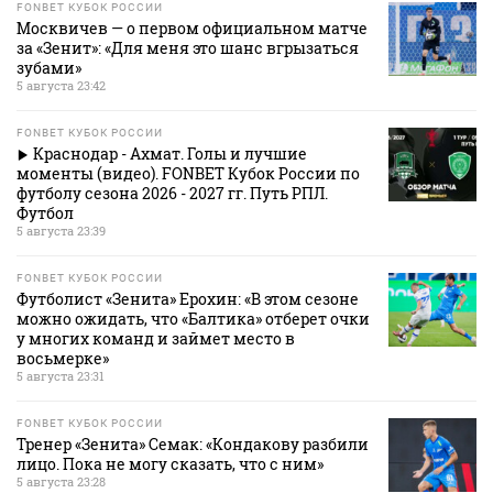
FONBET КУБОК РОССИИ
Москвичев — о первом официальном матче
за «Зенит»: «Для меня это шанс вгрызаться
зубами»
5 августа 23:42
FONBET КУБОК РОССИИ
Краснодар - Ахмат. Голы и лучшие
моменты (видео). FONBET Кубок России по
футболу сезона 2026 - 2027 гг. Путь РПЛ.
Футбол
5 августа 23:39
FONBET КУБОК РОССИИ
Футболист «Зенита» Ерохин: «В этом сезоне
можно ожидать, что «Балтика» отберет очки
у многих команд и займет место в
восьмерке»
5 августа 23:31
FONBET КУБОК РОССИИ
Тренер «Зенита» Семак: «Кондакову разбили
лицо. Пока не могу сказать, что с ним»
5 августа 23:28