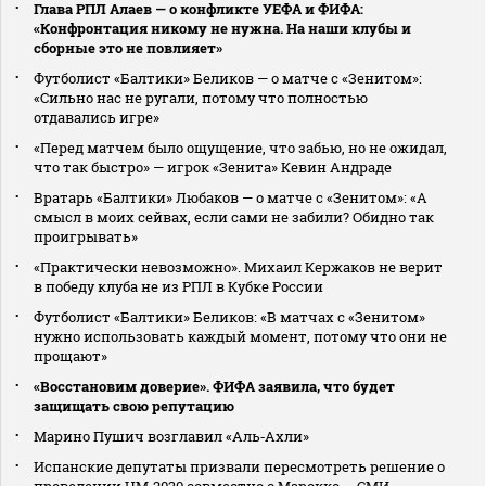
Глава РПЛ Алаев — о конфликте УЕФА и ФИФА:
«Конфронтация никому не нужна. На наши клубы и
сборные это не повлияет»
Футболист «Балтики» Беликов — о матче с «Зенитом»:
«Сильно нас не ругали, потому что полностью
отдавались игре»
«Перед матчем было ощущение, что забью, но не ожидал,
что так быстро» — игрок «Зенита» Кевин Андраде
Вратарь «Балтики» Любаков — о матче с «Зенитом»: «А
смысл в моих сейвах, если сами не забили? Обидно так
проигрывать»
«Практически невозможно». Михаил Кержаков не верит
в победу клуба не из РПЛ в Кубке России
Футболист «Балтики» Беликов: «В матчах с «Зенитом»
нужно использовать каждый момент, потому что они не
прощают»
«Восстановим доверие». ФИФА заявила, что будет
защищать свою репутацию
Марино Пушич возглавил «Аль‑Ахли»
Испанские депутаты призвали пересмотреть решение о
проведении ЧМ‑2030 совместно с Марокко — СМИ