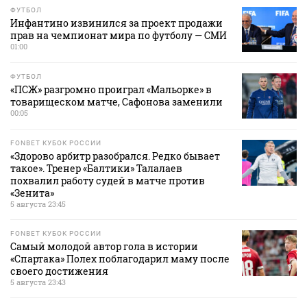
ФУТБОЛ
Инфантино извинился за проект продажи
прав на чемпионат мира по футболу — СМИ
01:00
ФУТБОЛ
«ПСЖ» разгромно проиграл «Мальорке» в
товарищеском матче, Сафонова заменили
00:05
FONBET КУБОК РОССИИ
«Здорово арбитр разобрался. Редко бывает
такое». Тренер «Балтики» Талалаев
похвалил работу судей в матче против
«Зенита»
5 августа 23:45
FONBET КУБОК РОССИИ
Самый молодой автор гола в истории
«Спартака» Полех поблагодарил маму после
своего достижения
5 августа 23:43