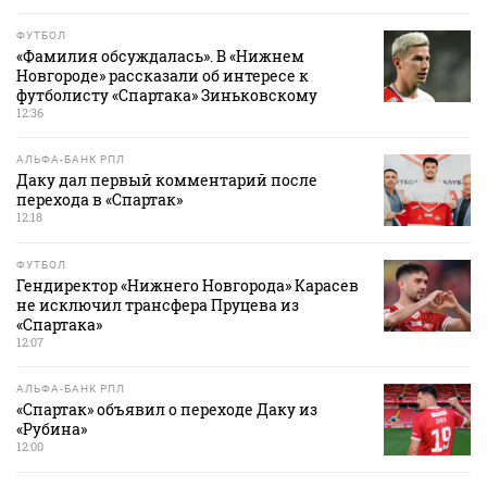
ФУТБОЛ
«Фамилия обсуждалась». В «Нижнем
Новгороде» рассказали об интересе к
футболисту «Спартака» Зиньковскому
12:36
АЛЬФА-БАНК РПЛ
Даку дал первый комментарий после
перехода в «Спартак»
12:18
ФУТБОЛ
Гендиректор «Нижнего Новгорода» Карасев
не исключил трансфера Пруцева из
«Спартака»
12:07
АЛЬФА-БАНК РПЛ
«Спартак» объявил о переходе Даку из
«Рубина»
12:00