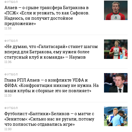
ФУТБОЛ
Алаев — о срыве трансфера Батракова в
«ПСЖ»: «Если и уезжать, то как Сафонов.
Надеюсь, он получит достойное
предложение»
11:58
ФУТБОЛ
«Не думаю, что «Галатасарай» станет шагом
вперед для Батракова, ему нужен более
статусный клуб и команда» — Наумов
11:36
ФУТБОЛ
Глава РПЛ Алаев — о конфликте УЕФА и
ФИФА: «Конфронтация никому не нужна. На
наши клубы и сборные это не повлияет»
11:33
ФУТБОЛ
Футболист «Балтики» Беликов — о матче с
«Зенитом»: «Сильно нас не ругали, потому
что полностью отдавались игре»
11:00