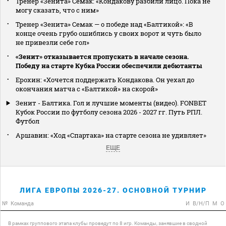
Тренер «Зенита» Семак: «Кондакову разбили лицо. Пока не
могу сказать, что с ним»
Тренер «Зенита» Семак — о победе над «Балтикой»: «В
конце очень грубо ошиблись у своих ворот и чуть было
не привезли себе гол»
«Зенит» отказывается пропускать в начале сезона.
Победу на старте Кубка России обеспечили дебютанты
Ерохин: «Хочется поддержать Кондакова. Он уехал до
окончания матча с «Балтикой» на скорой»
Зенит - Балтика. Гол и лучшие моменты (видео). FONBET
Кубок России по футболу сезона 2026 - 2027 гг. Путь РПЛ.
Футбол
Аршавин: «Ход «Спартака» на старте сезона не удивляет»
ЕЩЕ
ЛИГА ЕВРОПЫ 2026-27. ОСНОВНОЙ ТУРНИР
№
Команда
И
В/Н/П
М
О
В рамках группового этапа клубы проведут по 8 игр. Команды, занявшие в сводной