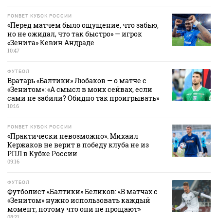
FONBET КУБОК РОССИИ
«Перед матчем было ощущение, что забью,
но не ожидал, что так быстро» — игрок
«Зенита» Кевин Андраде
10:47
ФУТБОЛ
Вратарь «Балтики» Любаков — о матче с
«Зенитом»: «А смысл в моих сейвах, если
сами не забили? Обидно так проигрывать»
10:16
FONBET КУБОК РОССИИ
«Практически невозможно». Михаил
Кержаков не верит в победу клуба не из
РПЛ в Кубке России
09:16
ФУТБОЛ
Футболист «Балтики» Беликов: «В матчах с
«Зенитом» нужно использовать каждый
момент, потому что они не прощают»
08:21