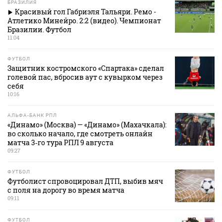
БРАЗИЛИЯ
Красивый гол Габриэля Тальяри. Ремо -
Атлетико Минейро. 2:2 (видео). Чемпионат
Бразилии. Футбол
11:04
ФУТБОЛ
Защитник костромского «Спартака» сделал
голевой пас, вбросив аут с кувырком через
себя
10:16
АЛЬФА-БАНК РПЛ
«Динамо» (Москва) — «Динамо» (Махачкала):
во сколько начало, где смотреть онлайн
матча 3‑го тура РПЛ 9 августа
09:27
ФУТБОЛ
Футболист спровоцировал ДТП, выбив мяч
с поля на дорогу во время матча
09:11
ФУТБОЛ