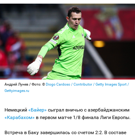
Андрей Лунев / Фото: ©
Diogo Cardoso / Contributor / Getty Images Sport /
Gettyimages.ru
Немецкий
«Байер»
сыграл вничью с азербайджанским
«Карабахом»
в первом матче 1/8 финала Лиги Европы.
Встреча в Баку завершилась со счетом 2:2. В составе