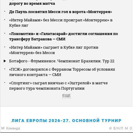
дорогу во время матча
Де Пауль посвятил Месси гол в ворота «Монтеррея»
«Интер Майами» без Месси проиграл «Монтеррею» в
Кубке лиг
«Локомотив» и «Галатасарай» достигли соглашения по
трансферу Батракова — СМИ
«Интер Майами» сыграет в Кубке лиг против
«Монтеррея» без Месси
Ботафого - Флуминенсе. Чемпионат Бразилии. Тур 22
«ПСЖ» договорился с Ферраном Торресом об условиях
личного контракта — СМИ
«Спортинг» сыграл вничью с «Эштрелой» в матче
первого тура чемпионата Португалии
ЕЩЕ
ЛИГА ЕВРОПЫ 2026-27. ОСНОВНОЙ ТУРНИР
№
Команда
И
В/Н/П
М
О