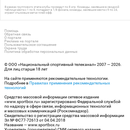
В рамках группового этапа клубы проведут по 8 игр. Команды, занявшие в сводной
таблице места с 1 по 8, попадают в 1/8 финала, команды, занявшие места с 9 по 24,
играют стыковые матчи плей-офф.
Помощь
Обратная связь
О портале
Реклама на портале
Пользовательское соглашение
Охрана труда
Политика обработки персональных данных
© ООО «Национальный спортивный телеканал» 2007 — 2026.
Для лиц старше 18 лет
На сайте применяются рекомендательные технологии.
Подробнее в
Правилах применения рекомендательных
технологий
Средство массовой информации сетевое издание
«www.sportbox.ru» зарегистрировано Федеральной службой
по надзору в сфере связи, информационных технологий
и массовых коммуникаций (Роскомнадзор).
Свидетельство о регистрации средства массовой информации
Эл № ФС77-72613 от 04.04.2018
Название — www.sportbox.ru
Учредитель (соучредители) СМИ сетевого издания