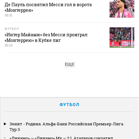
Де Пауль посвятил Месси гол в ворота
«Монтеррея»
05:31
ФУТБОЛ
«Интер Майами» без Месси проиграл
«Монтеррею» в Кубке лиг
05:19
ЕЩЕ
ФУТБОЛ
Зенит - Родина. Альфа-Банк Российская Премьер-Лига.
Тур 3
«Динамо» — «Динамо» Мх — 2:1. Агаларов сократил