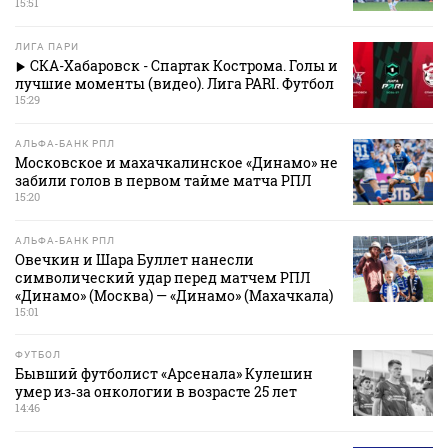
15:51
ЛИГА ПАРИ
СКА-Хабаровск - Спартак Кострома. Голы и
лучшие моменты (видео). Лига PARI. Футбол
15:29
АЛЬФА-БАНК РПЛ
Московское и махачкалинское «Динамо» не
забили голов в первом тайме матча РПЛ
15:20
АЛЬФА-БАНК РПЛ
Овечкин и Шара Буллет нанесли
символический удар перед матчем РПЛ
«Динамо» (Москва) — «Динамо» (Махачкала)
15:01
ФУТБОЛ
Бывший футболист «Арсенала» Кулешин
умер из‑за онкологии в возрасте 25 лет
14:46