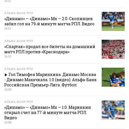
16:11
АЛЬФА-БАНК РПЛ
«Динамо» — «Динамо» Мх — 2:0. Скопинцев
забил гол на 79‑й минуте матча РПЛ. Видео
16:11
АЛЬФА-БАНК РПЛ
«Спартак» продал все билеты на домашний
матч РПЛ против «Краснодара»
16:10
АЛЬФА-БАНК РПЛ
Гол Тимофея Маринкина. Динамо Москва
- Динамо Махачкала. 1:0 (видео). Альфа-Банк
Российская Премьер-Лига. Футбол
16:09
АЛЬФА-БАНК РПЛ
«Динамо» — «Динамо» Мх — 1:0. Маринкин
открыл счет на 77‑й минуте матча РПЛ.
Видео
16:08