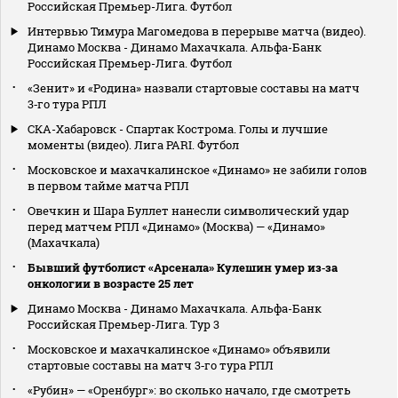
Российская Премьер-Лига. Футбол
Интервью Тимура Магомедова в перерыве матча (видео).
Динамо Москва - Динамо Махачкала. Альфа-Банк
Российская Премьер-Лига. Футбол
«Зенит» и «Родина» назвали стартовые составы на матч
3‑го тура РПЛ
СКА-Хабаровск - Спартак Кострома. Голы и лучшие
моменты (видео). Лига PARI. Футбол
Московское и махачкалинское «Динамо» не забили голов
в первом тайме матча РПЛ
Овечкин и Шара Буллет нанесли символический удар
перед матчем РПЛ «Динамо» (Москва) — «Динамо»
(Махачкала)
Бывший футболист «Арсенала» Кулешин умер из‑за
онкологии в возрасте 25 лет
Динамо Москва - Динамо Махачкала. Альфа-Банк
Российская Премьер-Лига. Тур 3
Московское и махачкалинское «Динамо» объявили
стартовые составы на матч 3‑го тура РПЛ
«Рубин» — «Оренбург»: во сколько начало, где смотреть