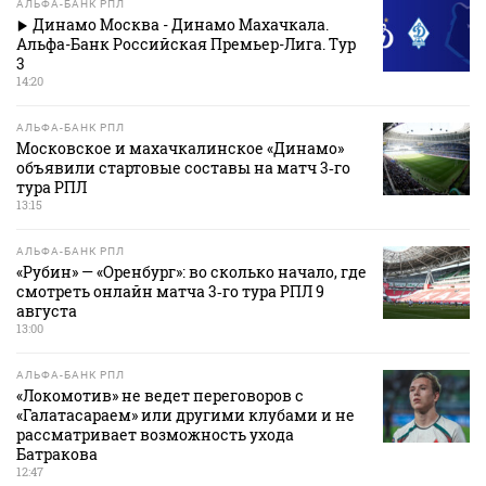
АЛЬФА-БАНК РПЛ
Динамо Москва - Динамо Махачкала.
Альфа-Банк Российская Премьер-Лига. Тур
3
14:20
АЛЬФА-БАНК РПЛ
Московское и махачкалинское «Динамо»
объявили стартовые составы на матч 3‑го
тура РПЛ
13:15
АЛЬФА-БАНК РПЛ
«Рубин» — «Оренбург»: во сколько начало, где
смотреть онлайн матча 3‑го тура РПЛ 9
августа
13:00
АЛЬФА-БАНК РПЛ
«Локомотив» не ведет переговоров с
«Галатасараем» или другими клубами и не
рассматривает возможность ухода
Батракова
12:47