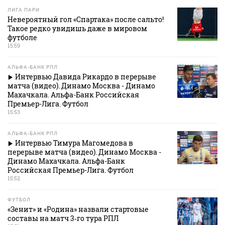
ЛИГА ПАРИ
Невероятный гол «Спартака» после сальто!
Такое редко увидишь даже в мировом
футболе
15:59
АЛЬФА-БАНК РПЛ
Интервью Давида Рикардо в перерыве
матча (видео). Динамо Москва - Динамо
Махачкала. Альфа-Банк Российская
Премьер-Лига. Футбол
15:53
АЛЬФА-БАНК РПЛ
Интервью Тимура Магомедова в
перерыве матча (видео). Динамо Москва -
Динамо Махачкала. Альфа-Банк
Российская Премьер-Лига. Футбол
15:52
ФУТБОЛ
«Зенит» и «Родина» назвали стартовые
составы на матч 3‑го тура РПЛ