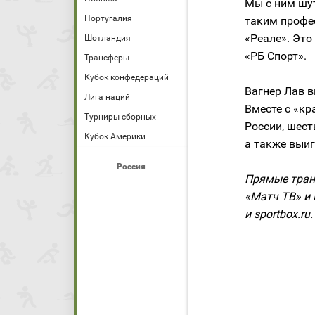
Мы с ним шут
Португалия
таким профес
«Реале». Это
Шотландия
«РБ Спорт».
Трансферы
Кубок конфедераций
Вагнер Лав в
Лига наций
Вместе с «к
Турниры сборных
России, шест
Кубок Америки
а также выиг
Россия
Прямые тран
«Матч ТВ» и 
и sportbox.ru.