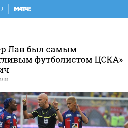
ер Лав был самым
тливым футболистом ЦСКА»
ич
23:55