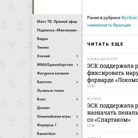
Ранее в рубрике
Футбол
:
Матч ТВ. Прямой эфир
чемпионата Франции
Подписка «Максимум»
Видео
ЧИТАТЬ ЕЩЕ
Теннис
Хоккей
АЛЬФА-БАНК РПЛ
ЭСК поддержала 
MMA/Единоборства
фиксировать нар
Фигурное катание
форварде «Локомо
Биатлон
12:46
Лыжные гонки
Бокс
ФУТБОЛ
ЭСК поддержала 
Допинг
назначать пеналь
Олимпийские игры
со «Спартаком»
Формула-1
12:40
Баскетбол