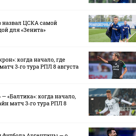
 назвал ЦСКА самой
ой для «Зенита»
рон»: когда начало, где
атч 3‑го тура РПЛ 8 августа
— «Балтика»: когда начало,
йн матч 3‑го тура РПЛ 8
 футбола Аргентины — о