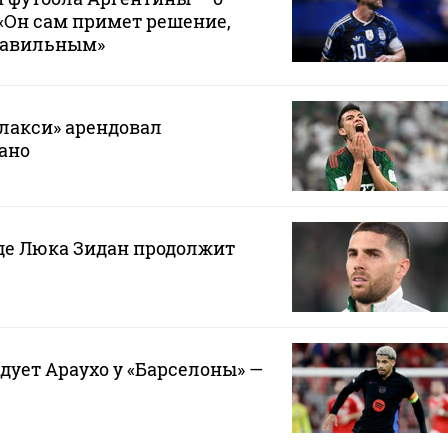
 «Он сам примет решение,
правильным»
лакси» арендовал
ано
где Люка Зидан продолжит
дует Араухо у «Барселоны» —