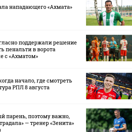
ала нападающего «Ахмата»
гласно поддержали решение
ь пенальти в ворота
че с «Ахматом»
когда начало, где смотреть
тура РПЛ 8 августа
й парень, поэтому важно,
традала» — тренер «Зенита»
в