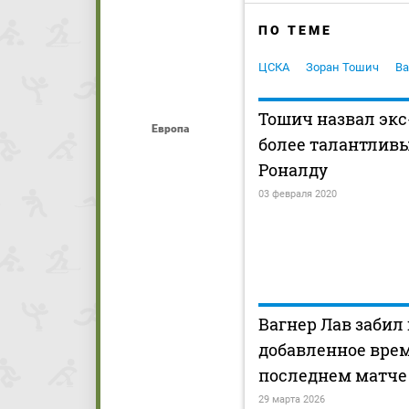
ПО ТЕМЕ
ЦСКА
Зоран Тошич
Ва
Тошич назвал эк
Европа
более талантлив
Роналду
03 февраля 2020
Вагнер Лав забил 
добавленное врем
последнем матче 
29 марта 2026