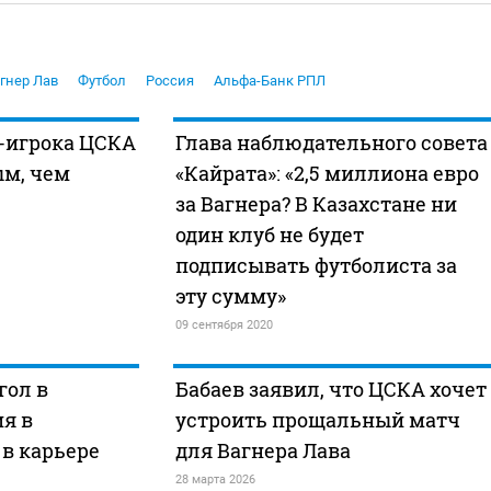
гнер Лав
Футбол
Россия
Альфа-Банк РПЛ
с-игрока ЦСКА
Глава наблюдательного совета
ым, чем
«Кайрата»: «2,5 миллиона евро
за Вагнера? В Казахстане ни
один клуб не будет
подписывать футболиста за
эту сумму»
09 сентября 2020
гол в
Бабаев заявил, что ЦСКА хочет
я в
устроить прощальный матч
в карьере
для Вагнера Лава
28 марта 2026