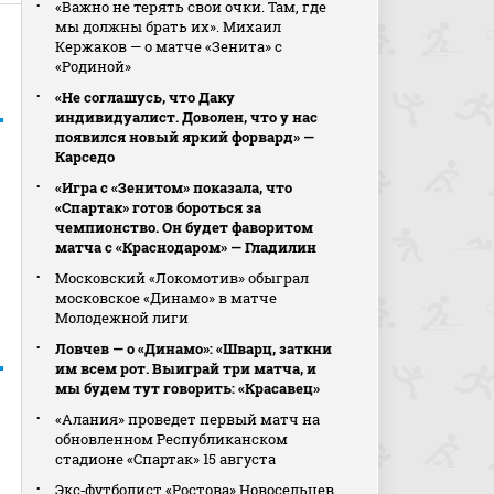
«Важно не терять свои очки. Там, где
мы должны брать их». Михаил
Кержаков — о матче «Зенита» с
«Родиной»
«Не соглашусь, что Даку
индивидуалист. Доволен, что у нас
появился новый яркий форвард» —
Карседо
«Игра с «Зенитом» показала, что
«Спартак» готов бороться за
чемпионство. Он будет фаворитом
матча с «Краснодаром» — Гладилин
Московский «Локомотив» обыграл
московское «Динамо» в матче
Молодежной лиги
Ловчев — о «Динамо»: «Шварц, заткни
им всем рот. Выиграй три матча, и
мы будем тут говорить: «Красавец»
«Алания» проведет первый матч на
обновленном Республиканском
стадионе «Спартак» 15 августа
Экс‑футболист «Ростова» Новосельцев