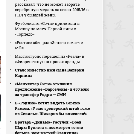
рассказал, что не может забрать
серебряную медаль за сезон‑2015/16 в
РПЛ у бывшей жены
Футболисты «Сочи» прилетели в
Москву на матч Первой лиги с
«Торпедо»
«Ростов» обыграл «Зенит» в матче
МФЛ
Мастантуоно перешел из «Реала» в
«Фиорентину» на правах аренды
Стало известно имя сына Валерия
Карпина
«Манчестер Сити» отклонил
предложение «Барселоны» в €50 млн
за трансфер Родри — СМИ
В «Родине» хотят видеть Серхио
Рамоса: «У нас тренерский штаб тоже
из Севильи. Шикарно бы вписался!»
Вратарь «Динамо» Расулов: «Боев
Шары Буллета я посмотрел точно
больше, чем матчей Овечкина»