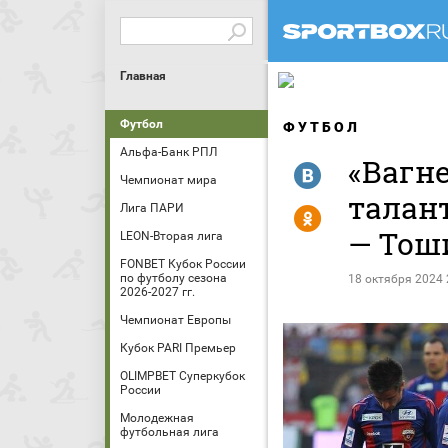
Главная
Футбол
ФУТБОЛ
Альфа-Банк РПЛ
«Вагн
R
Чемпионат мира
талан
Лига ПАРИ
Y
— Тош
LEON-Вторая лига
FONBET Кубок России
по футболу сезона
18 октября 2024 
2026-2027 гг.
Чемпионат Европы
Кубок PARI Премьер
OLIMPBET Суперкубок
России
Молодежная
футбольная лига