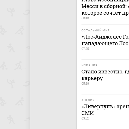
Месси в сборной:
которое сочтет 
08:48
ОСТАЛЬНОЙ МИР
«Лос‑Анджелес Гэ
нападающего Лос
07:25
ИСПАНИЯ
Стало известно, 
карьеру
05:59
АНГЛИЯ
«Ливерпуль» арен
СМИ
03:12