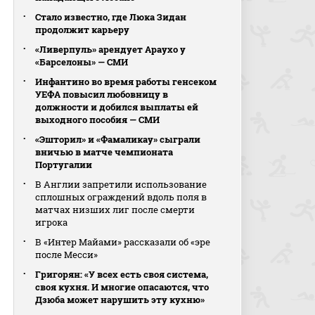
Стало известно, где Люка Зидан
продолжит карьеру
«Ливерпуль» арендует Араухо у
«Барселоны» — СМИ
Инфантино во время работы генсеком
УЕФА повысил любовницу в
должности и добился выплаты ей
выходного пособия — СМИ
«Эшторил» и «Фамаликау» сыграли
вничью в матче чемпионата
Португалии
В Англии запретили использование
сплошных ограждений вдоль поля в
матчах низших лиг после смерти
игрока
В «Интер Майами» рассказали об «эре
после Месси»
Григорян: «У всех есть своя система,
своя кухня. И многие опасаются, что
Дзюба может нарушить эту кухню»