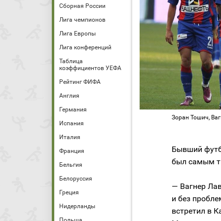
Сборная России
Лига чемпионов
Лига Европы
Лига конференций
Таблица
коэффициентов УЕФА
Рейтинг ФИФА
Англия
Германия
Зоран Тошич, Ваг
Испания
Италия
Бывший фут
Франция
был самым т
Бельгия
Белоруссия
— Вагнер Ла
Греция
и без пробле
Нидерланды
встретил в К
Польша