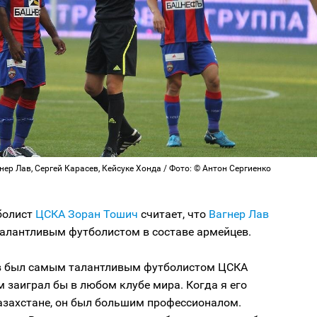
нер Лав, Сергей Карасев, Кейсуке Хонда / Фото: © Антон Сергиенко
болист
ЦСКА
Зоран Тошич
считает, что
Вагнер Лав
алантливым футболистом в составе армейцев.
в был самым талантливым футболистом ЦСКА
м заиграл бы в любом клубе мира. Когда я его
азахстане, он был большим профессионалом.