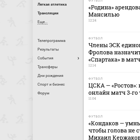
ФУТБОЛ
Легкая атлетика
«Родина» арендов
Мансилью
Трансляции
12:24
Еще...
ФУТБОЛ
Телепрограмма
Члены ЭСК едино
Результаты
Фролова назначит
«Спартака» в мат
События
12:14
Трансферы
Дни рождения
ФУТБОЛ
ЦСКА — «Ростов»: 
Спорт и бизнес
онлайн матч 3‑го 
Форум
11:04
ФУТБОЛ
«Кондаков — умны
чтобы голова не с
Михаил Кержако