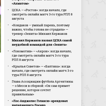
«Ахматом»
ЦСКА — «Ростов»: когда начало, где
смотреть онлайн матч 3‑го тура РПЛ 8
августа
«Кондаков — умный парень, поэтому
важно, чтобы голова не страдала» —
тренер «Зенита» Михаил Кержаков
Михаил Кержаков назвал ЦСКА самой
неудобной командой для «Зенита»
«Локомотив» — «Акрон»: когда начало,
где смотреть онлайн матч 3‑го тура
РПЛ 8 августа
«Крылья Советов» — «Балтика»: когда
начало, где смотреть онлайн матч 3‑го
тура РПЛ 8 августа
Глава Ассоциации футбола Аргентины
— о Месси в сборной: «Он сам примет
решение, которое сочтет
правильным»
«Лос‑Анджелес Гэлакси» арендовал
нападающего Лосано