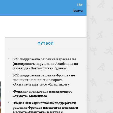
Войти
ФУТБОЛ
ЭСК поддержала решение Карасева не
фиксировать нарушение Алибекова на
форварде «Локомотива» Руденко
ЭСК поддержала решение Фролова не
назначать пенальти в ворота
«Ахмата» в матче со «Спартаком»
«Родина» арендовала нападающего
«Ахмата» Мансилью
Члены ЭСК единогласно поддержали
решение Фролова назначить пенальти
в ворота «Спартака» в матче с