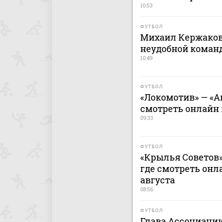
10:53
ФУТБОЛ
Михаил Кержаков
неудобной команд
10:49
ФУТБОЛ
«Локомотив» — «Ак
смотреть онлайн м
09:33
ФУТБОЛ
«Крылья Советов» 
где смотреть онла
августа
08:56
ФУТБОЛ
Глава Ассоциации