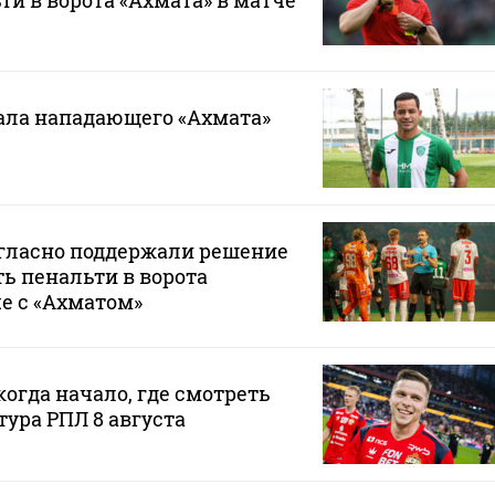
ти в ворота «Ахмата» в матче
ала нападающего «Ахмата»
гласно поддержали решение
ь пенальти в ворота
че с «Ахматом»
когда начало, где смотреть
тура РПЛ 8 августа