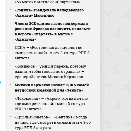
«Ахмата» в матче со «Спартаком»
«Родина» арендовала нападающего
«Ахмата» Мансилью
Члены ЭСК единогласно поддержали
решение Фролова назначить пенальти
в ворота «Спартака» в матче с
«Ахматом»
ЦСКА — «Ростов»: когда начало, где
смотреть онлайн матч 3‑го тура РПЛ 8
августа
«Кондаков — умный парень, поэтому
важно, чтобы голова не страдала» —
тренер «Зенита» Михаил Кержаков
Михаил Кержаков назвал ЦСКА самой
неудобной командой для «Зенита»
«Локомотив» — «Акрон»: когда начало,
где смотреть онлайн матч 3‑го тура
РПЛ 8 августа
«Крылья Советов» — «Балтика»: когда
начало, где смотреть онлайн матч 3‑го
тура РПЛ 8 августа