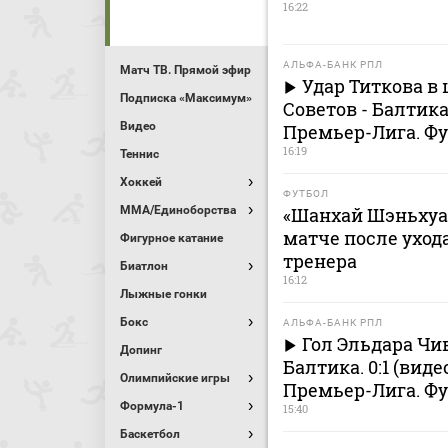
16:22
АЛЬФА-БАНК РПЛ
Матч ТВ. Прямой эфир
Удар Титкова в 
Подписка «Максимум»
Советов - Балтик
Видео
Премьер-Лига. Ф
16:19
Теннис
Хоккей
ФУТБОЛ
MMA/Единоборства
«Шанхай Шэньхуа»
матче после ухода
Фигурное катание
тренера
Биатлон
16:12
Лыжные гонки
Бокс
АЛЬФА-БАНК РПЛ
Гол Эльдара Чи
Допинг
Балтика. 0:1 (вид
Олимпийские игры
Премьер-Лига. Ф
Формула-1
15:40
Баскетбол