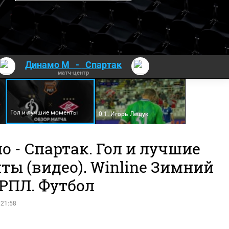
Динамо М
-
Спартак
матч-центр
Гол и лучшие моменты
0:1. Игорь Лещук
 - Спартак. Гол и лучшие
ты (видео). Winline Зимний
 РПЛ. Футбол
 21:58