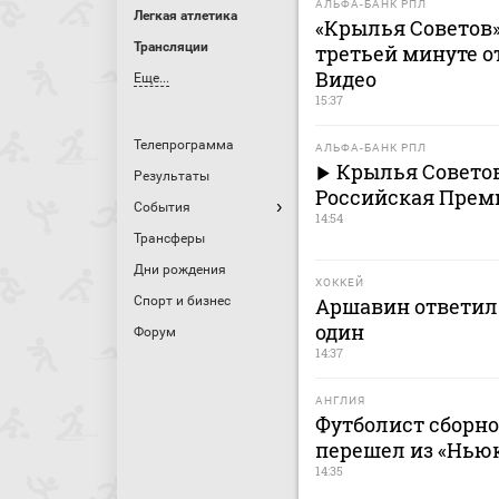
АЛЬФА-БАНК РПЛ
Легкая атлетика
«Крылья Советов» 
Трансляции
третьей минуте о
Видео
Еще...
15:37
Телепрограмма
АЛЬФА-БАНК РПЛ
Крылья Советов
Результаты
Российская Премь
События
14:54
Трансферы
Дни рождения
ХОККЕЙ
Спорт и бизнес
Аршавин ответил 
один
Форум
14:37
АНГЛИЯ
Футболист сборн
перешел из «Ньюк
14:35