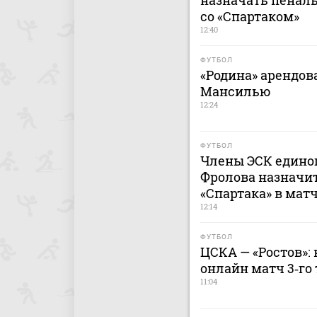
назначать пеналь
со «Спартаком»
12:40
ФУТБОЛ
«Родина» арендов
Мансилью
12:24
ФУТБОЛ
Члены ЭСК едино
Фролова назначит
«Спартака» в мат
12:14
ФУТБОЛ
ЦСКА — «Ростов»: 
онлайн матч 3‑го 
11:04