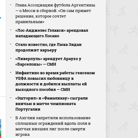
Глава Ассоциации футбола Аргентины
— о Месси в сборной: «Он сам примет
решение, которое сочтет
правильным»
«Лос‑Анджелес Гэлакси» арендовал
нападающего Лосано
Стало известно, где Люка Зидан
продолжит карьеру
«Ливерпуль» арендует Араухо у
«Барселоны» — СМИ
Инфантино во время работы генсеком
УЕФА повысил любовницу в
должности и добился выплаты ей
выходного пособия — СМИ
«Эшторил» и «Фамаликау» сыграли
вничью в матче чемпионата
Португалии
В Англии запретили использование
сплошных ограждений вдоль поля в
матчах низших лиг после смерти
игрока