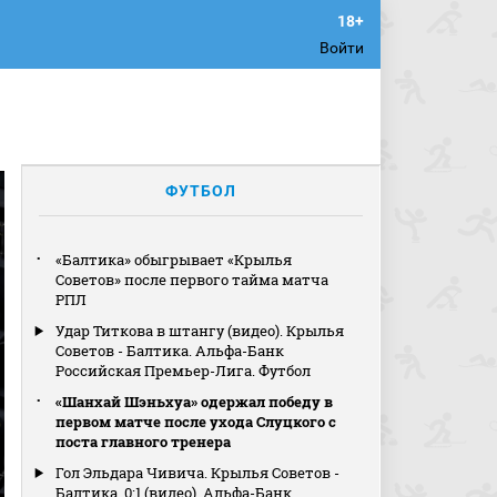
Войти
ФУТБОЛ
«Балтика» обыгрывает «Крылья
Советов» после первого тайма матча
РПЛ
Удар Титкова в штангу (видео). Крылья
Советов - Балтика. Альфа-Банк
Российская Премьер-Лига. Футбол
«Шанхай Шэньхуа» одержал победу в
первом матче после ухода Слуцкого с
поста главного тренера
Гол Эльдара Чивича. Крылья Советов -
Балтика. 0:1 (видео). Альфа-Банк