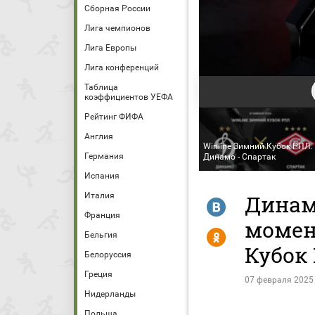
Сборная России
Лига чемпионов
Лига Европы
Лига конференций
Таблица
коэффициентов УЕФА
Рейтинг ФИФА
Англия
Winline Зимний Кубок РПЛ.
Германия
Динамо - Спартак
Испания
Италия
Динамо
R
Франция
момен
Y
Бельгия
Кубок
Белоруссия
Греция
07 февраля 2025
Нидерланды
Польша