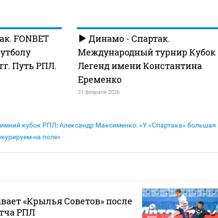
ак. FONBET
Динамо - Спартак.
футболу
Международный турнир Кубок
 гг. Путь РПЛ.
Легенд имени Константина
Еременко
21 февраля 2026
 Зимний кубок РПЛ
:
Александр Максименко: «У «Спартака» большая
нкурируем на поле»
вает «Крылья Советов» после
тча РПЛ