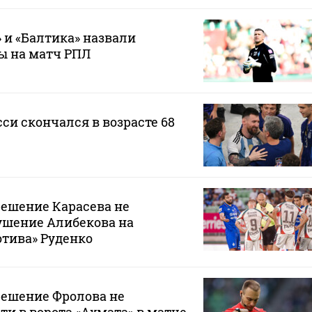
 и «Балтика» назвали
ы на матч РПЛ
си скончался в возрасте 68
решение Карасева не
ушение Алибекова на
тива» Руденко
решение Фролова не