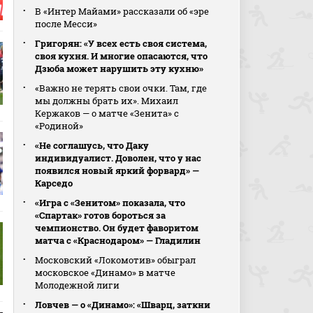
В «Интер Майами» рассказали об «эре
после Месси»
Григорян: «У всех есть своя система,
своя кухня. И многие опасаются, что
Дзюба может нарушить эту кухню»
«Важно не терять свои очки. Там, где
мы должны брать их». Михаил
Кержаков — о матче «Зенита» с
«Родиной»
«Не соглашусь, что Даку
индивидуалист. Доволен, что у нас
появился новый яркий форвард» —
Карседо
«Игра с «Зенитом» показала, что
«Спартак» готов бороться за
чемпионство. Он будет фаворитом
матча с «Краснодаром» — Гладилин
Московский «Локомотив» обыграл
московское «Динамо» в матче
Молодежной лиги
Ловчев — о «Динамо»: «Шварц, заткни