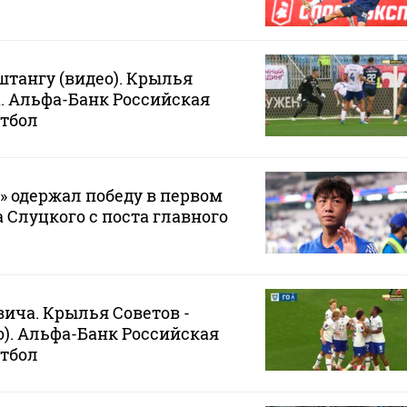
штангу (видео). Крылья
а. Альфа-Банк Российская
утбол
 одержал победу в первом
 Слуцкого с поста главного
вича. Крылья Советов -
ео). Альфа-Банк Российская
утбол