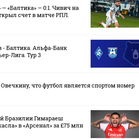
— «Балтика» — 0:1. Чивич на
ткрыл счет в матче РПЛ.
 - Балтика. Альфа-Банк
ер-Лига. Тур 3
Овечкину, что футбол является спортом номер
ой Бразилии Гимараеш
асла» в «Арсенал» за £75 млн