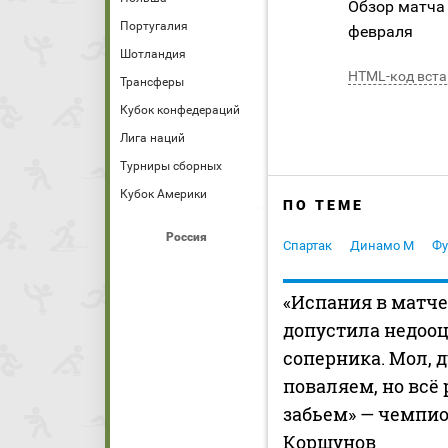
Обзор матча
Португалия
февраля
Шотландия
HTML-код вста
Трансферы
Кубок конфедераций
Лига наций
Турниры сборных
Кубок Америки
ПО ТЕМЕ
Россия
Спартак
Динамо М
Фу
«Испания в матче
допустила недоо
соперника. Мол, 
поваляем, но всё
забьем» — чемпи
Коршунов