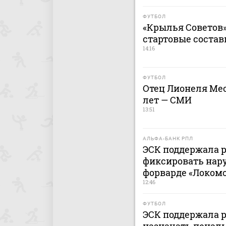
ФУТБОЛ
«Крылья Советов»
стартовые состав
14:16
ФУТБОЛ
Отец Лионеля Мес
лет — СМИ
13:51
АЛЬФА-БАНК РПЛ
ЭСК поддержала 
фиксировать нар
форварде «Локомо
12:46
ФУТБОЛ
ЭСК поддержала 