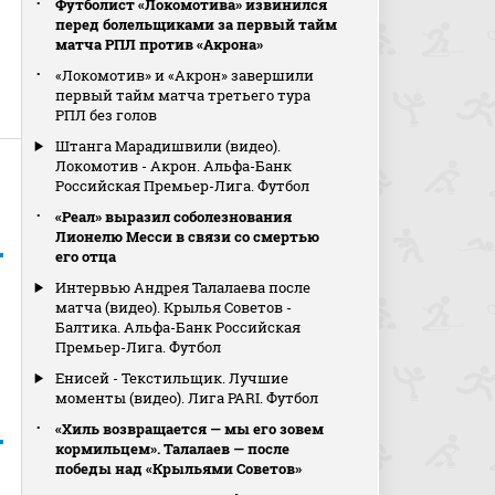
Футболист «Локомотива» извинился
перед болельщиками за первый тайм
матча РПЛ против «Акрона»
«Локомотив» и «Акрон» завершили
первый тайм матча третьего тура
РПЛ без голов
Штанга Марадишвили (видео).
Локомотив - Акрон. Альфа-Банк
Российская Премьер-Лига. Футбол
«Реал» выразил соболезнования
Лионелю Месси в связи со смертью
его отца
Интервью Андрея Талалаева после
матча (видео). Крылья Советов -
Балтика. Альфа-Банк Российская
Премьер-Лига. Футбол
Енисей - Текстильщик. Лучшие
моменты (видео). Лига PARI. Футбол
«Хиль возвращается — мы его зовем
кормильцем». Талалаев — после
победы над «Крыльями Советов»