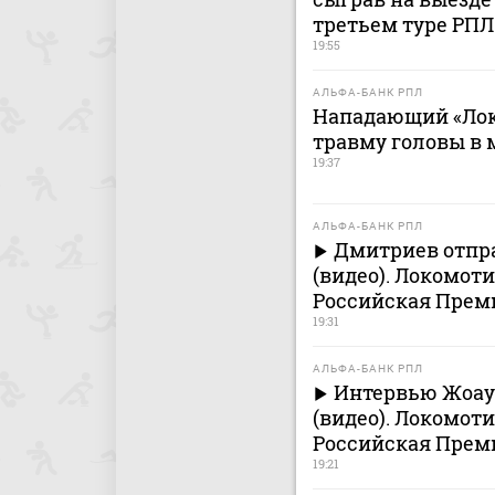
третьем туре РПЛ
19:55
АЛЬФА-БАНК РПЛ
Нападающий «Лок
травму головы в 
19:37
АЛЬФА-БАНК РПЛ
Дмитриев отпр
(видео). Локомоти
Российская Премь
19:31
АЛЬФА-БАНК РПЛ
Интервью Жоау 
(видео). Локомоти
Российская Премь
19:21