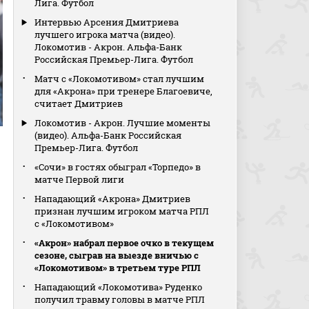
Лига. Футбол
Интервью Арсения Дмитриева
лучшего игрока матча (видео).
Локомотив - Акрон. Альфа-Банк
Российская Премьер-Лига. Футбол
Матч с «Локомотивом» стал лучшим
для «Акрона» при тренере Благоевиче,
считает Дмитриев
Локомотив - Акрон. Лучшие моменты
(видео). Альфа-Банк Российская
Премьер-Лига. Футбол
«Сочи» в гостях обыграл «Торпедо» в
матче Первой лиги
Нападающий «Акрона» Дмитриев
признан лучшим игроком матча РПЛ
с «Локомотивом»
«Акрон» набрал первое очко в текущем
сезоне, сыграв на выезде вничью с
«Локомотивом» в третьем туре РПЛ
Нападающий «Локомотива» Руденко
получил травму головы в матче РПЛ