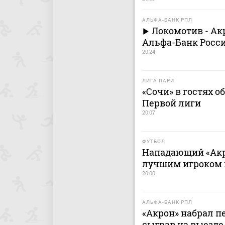
АЛЬФА-БАНК РПЛ
Локомотив - Ак
Альфа-Банк Росси
20:24
ЛИГА ПАРИ
«Сочи» в гостях о
Первой лиги
20:07
ФУТБОЛ
Нападающий «Акр
лучшим игроком 
20:00
АЛЬФА-БАНК РПЛ
«Акрон» набрал пе
сыграв на выезде