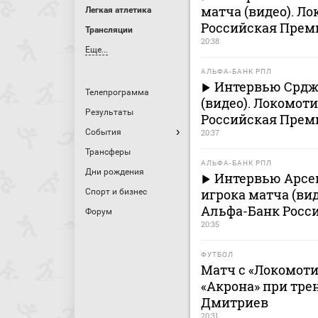
матча (видео). Л
Легкая атлетика
Российская Премь
Трансляции
20:38
Еще...
АЛЬФА-БАНК РПЛ
Интервью Срдж
Телепрограмма
(видео). Локомоти
Результаты
Российская Премь
События
20:37
Трансферы
АЛЬФА-БАНК РПЛ
Дни рождения
Интервью Арсе
игрока матча (вид
Спорт и бизнес
Альфа-Банк Росси
Форум
20:35
ФУТБОЛ
Матч с «Локомот
«Акрона» при тре
Дмитриев
20:31