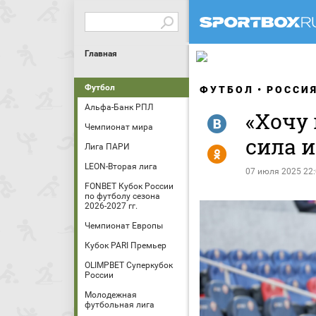
Главная
Футбол
ФУТБОЛ
РОССИ
Альфа-Банк РПЛ
«Хочу 
R
Чемпионат мира
сила 
Лига ПАРИ
Y
LEON-Вторая лига
07 июля 2025 22
FONBET Кубок России
по футболу сезона
2026-2027 гг.
Чемпионат Европы
Кубок PARI Премьер
OLIMPBET Суперкубок
России
Молодежная
футбольная лига