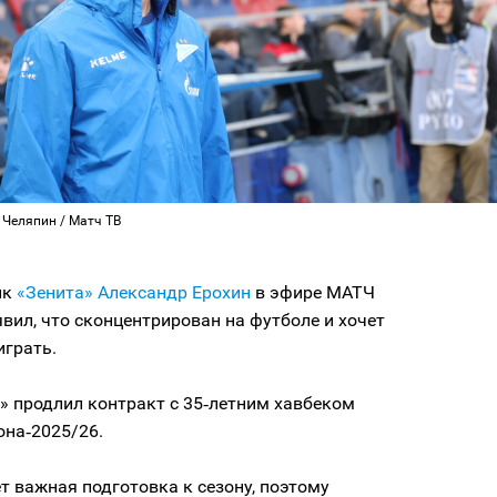
 Челяпин / Матч ТВ
ик
«Зенита»
Александр Ерохин
в эфире МАТЧ
ил, что сконцентрирован на футболе и хочет
играть.
» продлил контракт с 35‑летним хавбеком
она‑2025/26.
т важная подготовка к сезону, поэтому