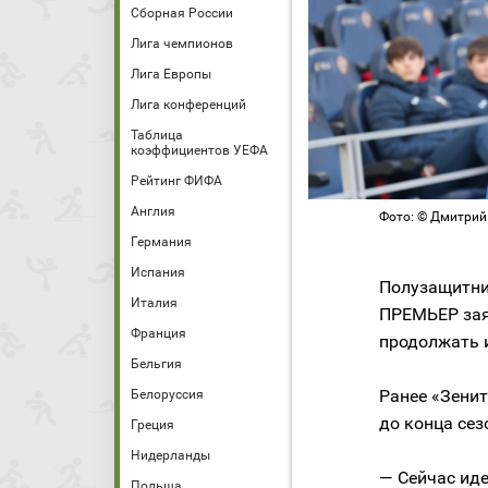
Сборная России
Лига чемпионов
Лига Европы
Лига конференций
Таблица
коэффициентов УЕФА
Рейтинг ФИФА
Англия
Фото: © Дмитрий
Германия
Испания
Полузащитн
Италия
ПРЕМЬЕР заяв
Франция
продолжать 
Бельгия
Ранее «Зенит
Белоруссия
до конца сез
Греция
Нидерланды
— Сейчас иде
Польша