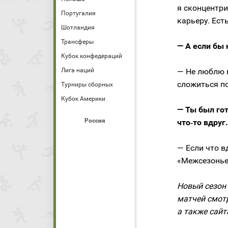
я сконцентри
Португалия
карьеру. Ест
Шотландия
Трансферы
— А если бы
Кубок конфедераций
Лига наций
— Не люблю 
сложиться по
Турниры сборных
Кубок Америки
— Ты был гот
Россия
что‑то вдруг.
— Если что в
«Межсезонье
Новый сезон
матчей смот
а также сайта