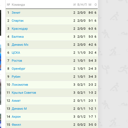
№
Команда
И
В/Н/П
М
О
1
Зенит
2
2/0/0
8-0
6
2
Спартак
2
2/0/0
5-1
6
3
Краснодар
2
2/0/0
6-3
6
4
Балтика
3
2/0/1
5-3
6
5
Динамо Мх
2
2/0/0
4-2
6
6
ЦСКА
2
1/1/0
3-2
4
7
Ростов
2
1/0/1
5-4
3
8
Оренбург
2
1/0/1
2-4
3
9
Рубин
2
1/0/1
3-4
3
10
Локомотив
3
0/2/1
2-3
2
11
Крылья Советов
3
0/2/1
1-3
2
12
Ахмат
2
0/1/1
2-3
1
13
Динамо М
2
0/1/1
1-2
1
14
Акрон
3
0/1/2
1-7
1
15
Факел
2
0/0/2
3-5
0