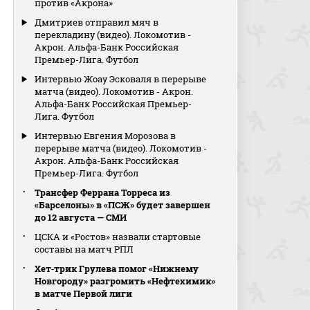
против «Акрона»
Дмитриев отправил мяч в
перекладину (видео). Локомотив -
Акрон. Альфа-Банк Российская
Премьер-Лига. Футбол
Интервью Жоау Эсковаля в перерыве
матча (видео). Локомотив - Акрон.
Альфа-Банк Российская Премьер-
Лига. Футбол
Интервью Евгения Морозова в
перерыве матча (видео). Локомотив -
Акрон. Альфа-Банк Российская
Премьер-Лига. Футбол
Трансфер Феррана Торреса из
«Барселоны» в «ПСЖ» будет завершен
до 12 августа — СМИ
ЦСКА и «Ростов» назвали стартовые
составы на матч РПЛ
Хет‑трик Грулева помог «Нижнему
Новгороду» разгромить «Нефтехимик»
в матче Первой лиги