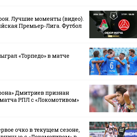
рон. Лучшие моменты (видео).
йская Премьер-Лига. Футбол
быграл «Торпедо» в матче
она» Дмитриев признан
матча РПЛ с «Локомотивом»
рвое очко в текущем сезоне,
 вничью с «Локомотивом» в