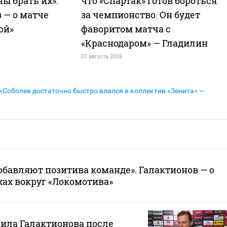
ы брать их».
что «Спартак» готов бороться
 — о матче
за чемпионство. Он будет
ой»
фаворитом матча с
«Краснодаром» — Гладилин
07 августа 2026
«Соболев достаточно быстро влился в коллектив «Зенита» —
добавляют позитива команде». Галактионов — о
ах вокруг «Локомотива»
ила Галактионова после