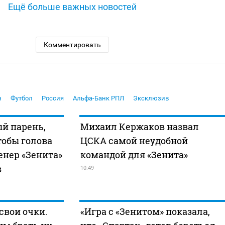
Ещё больше важных новостей
Комментировать
н
Футбол
Россия
Альфа-Банк РПЛ
Эксклюзив
й парень,
Михаил Кержаков назвал
тобы голова
ЦСКА самой неудобной
енер «Зенита»
командой для «Зенита»
в
10:49
свои очки.
«Игра с «Зенитом» показала,