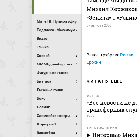
Там, где мы должн
Михаил Кержаков
«Зенита» с «Родин
Матч ТВ. Прямой эфир
07 августа 2026
Подписка «Максимум»
Видео
Теннис
Ранее в рубрике
Россия
:
Хоккей
Ерохин
MMA/Единоборства
Фигурное катание
ЧИТАТЬ ЕЩЕ
Биатлон
Лыжные гонки
ФУТБОЛ
Бокс
«Все новости не 
Допинг
трансферных слух
20:38
Олимпийские игры
Формула-1
АЛЬФА-БАНК РПЛ
Баскетбол
Интервью Миха