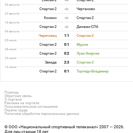
Енисей-2
-:-
Спартак-2
30 августа
Спартак-2
-:-
Чертаново
23 августа
Космос
-:-
Спартак-2
16 августа
Спартак-2
-:-
Динамо-СПб
09 августа
Череповец
1:1
Спартак-2
05 июля
Спартак-2
0:1
Муром
28 июня
Спартак-2
0:2
Луки-Энергия
23 июня
Звезда
2:3
Спартак-2
14 июня
Спартак-2
0:1
Торпедо-Владимир
Помощь
Обратная связь
О портале
Реклама на портале
Пользовательское соглашение
Охрана труда
Политика обработки персональных данных
© ООО «Национальный спортивный телеканал» 2007 — 2026.
Для лиц старше 18 лет