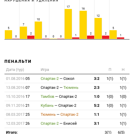
НАРУШЕНИЯ И УДАЛЕНИЯ
17
16
12
10
7
5
5
2
2
2
1
1
0
0
0
0
ПЕНАЛЬТИ
Дата (тур)
Игра
П
Н
01.08.2016
05
Спартак-2
—
Сокол
3:2
1(1)
1(1)
13.08.2016
07
Спартак-2
—
Тюмень
2:3
1(1)
15.10.2016
17
Тамбов
—
Спартак-2
1:0
1(0)
1(0)
09.11.2016
21
Кубань
—
Спартак-2
5:2
1(0)
1(1)
08.03.2017
25
Тюмень
—
Спартак-2
1:1
1(1)
12.03.2017
26
Спартак-2
—
Енисей
3:1
1(1)
Итого:
3(1)
6(5)