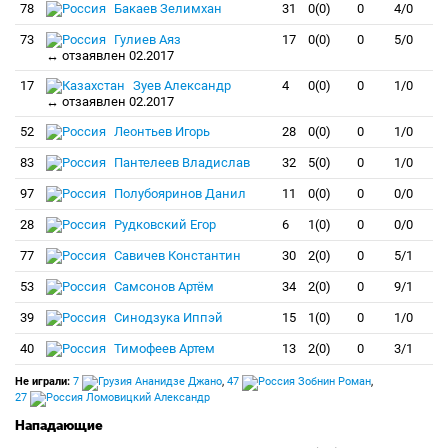
78
Бакаев Зелимхан
31
0(0)
0
4/0
73
Гулиев Аяз
17
0(0)
0
5/0
↔ отзаявлен 02.2017
17
Зуев Александр
4
0(0)
0
1/0
↔ отзаявлен 02.2017
52
Леонтьев Игорь
28
0(0)
0
1/0
83
Пантелеев Владислав
32
5(0)
0
1/0
97
Полубояринов Данил
11
0(0)
0
0/0
28
Рудковский Егор
6
1(0)
0
0/0
77
Савичев Константин
30
2(0)
0
5/1
53
Самсонов Артём
34
2(0)
0
9/1
39
Синодзука Иппэй
15
1(0)
0
1/0
40
Тимофеев Артем
13
2(0)
0
3/1
Не играли:
7
Ананидзе Джано
,
47
Зобнин Роман
,
27
Ломовицкий Александр
Нападающие