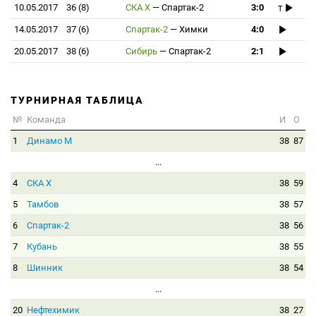
10.05.2017
36 (8)
СКА Х
—
Спартак-2
3:0
T
14.05.2017
37 (6)
Спартак-2
—
Химки
4:0
20.05.2017
38 (6)
Сибирь
—
Спартак-2
2:1
ТУРНИРНАЯ ТАБЛИЦА
№
Команда
И
О
1
Динамо М
38
87
...
4
СКА Х
38
59
5
Тамбов
38
57
6
Спартак-2
38
56
7
Кубань
38
55
8
Шинник
38
54
...
20
Нефтехимик
38
27