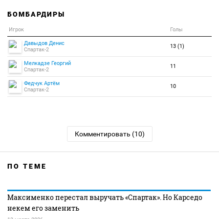
БОМБАРДИРЫ
Игрок
Голы
Давыдов Денис
13 (1)
Спартак-2
Мелкадзе Георгий
11
Спартак-2
Федчук Артём
10
Спартак-2
Комментировать (10)
ПО ТЕМЕ
Максименко перестал выручать «Спартак». Но Карседо
некем его заменить