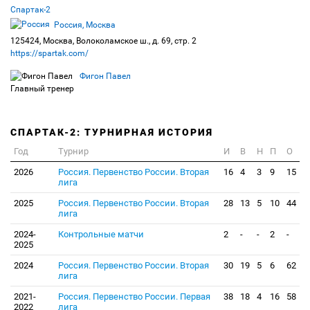
Спартак-2
Россия, Москва
125424, Москва, Волоколамское ш., д. 69, стр. 2
https://spartak.com/
Фигон Павел
Главный тренер
СПАРТАК-2: ТУРНИРНАЯ ИСТОРИЯ
Год
Турнир
И
В
Н
П
О
2026
Россия. Первенство России. Вторая
16
4
3
9
15
лига
2025
Россия. Первенство России. Вторая
28
13
5
10
44
лига
2024-
Контрольные матчи
2
-
-
2
-
2025
2024
Россия. Первенство России. Вторая
30
19
5
6
62
лига
2021-
Россия. Первенство России. Первая
38
18
4
16
58
2022
лига