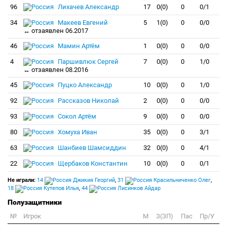
96
Лихачев Александр
17
0(0)
0
0/1
34
Макеев Евгений
5
1(0)
0
0/0
↔ отзаявлен 06.2017
46
Мамин Артём
1
0(0)
0
0/0
4
Паршивлюк Сергей
7
0(0)
0
1/0
↔ отзаявлен 08.2016
45
Пуцко Александр
10
0(0)
0
1/0
92
Рассказов Николай
2
0(0)
0
0/0
93
Сокол Артём
9
0(0)
0
0/0
80
Хомуха Иван
35
0(0)
0
3/1
63
Шанбиев Шамсиддин
32
0(0)
0
4/1
22
Щербаков Константин
10
0(0)
0
0/1
Не играли:
14
Джикия Георгий
,
31
Красильниченко Олег
,
18
Кутепов Илья
,
44
Лисинков Айдар
Полузащитники
№
Игрок
M
З(ЗП)
Пас
Пр/У