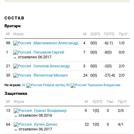
СОСТАВ
Вратари
№
Игрок
M
З(ЗП)
П(ПП)
Пр/У
98
Максименко Александр
4
0(0)
-6(-1)
1/0
1
Песьяков Сергей
7
0(0)
-8(0)
0/0
↔ отзаявлен 06.2017
21
Селихов Александр
3
0(0)
-2(0)
2/0
30
Филиппов Михаил
24
0(0)
-27(-4)
2/0
Не играли:
32
Ребров Артём
,
85
Терешкин Владислав
Защитники
№
Игрок
M
З(ЗП)
Пас
Пр/У
13
Гранат Владимир
9
1(0)
0
2/0
↔ отзаявлен 08.2016
64
Кутин Денис
22
1(0)
0
4/1
↔ отзаявлен 06.2017