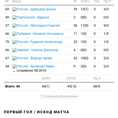
№
Игрок
M
З(ЗП)
Пас
Пр/У
69
Давыдов Денис
29
13(1)
0
3/0
49
Идриза
2
0(0)
0
0/0
37
Мелкадзе Георгий
26
11(0)
0
9/0
66
Нимели Сильванус
11
1(0)
0
1/0
79
Руденко Александр
22
1(0)
0
1/0
36
Сакала Джуниор
4
0(0)
0
0/0
67
Федчук Артём
32
10(0)
0
2/0
44
Яковлев Павел
9
2(0)
0
2/0
↔ отзаявлен 08.2016
З(ЗП)
П(ПП)
Пр/У
Всего: 44
54(1)
-43(-5)
68/8
? Условные обозначения
ПЕРВЫЙ ГОЛ / ИСХОД МАТЧА