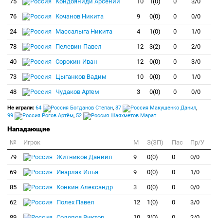
75
Кондояниди Арсений
10
1(0)
0
3/0
76
Кочанов Никита
9
0(0)
0
0/0
24
Массалыга Никита
4
1(0)
0
1/0
78
Пелевин Павел
12
3(2)
0
2/0
40
Сорокин Иван
12
0(0)
0
3/0
73
Цыганков Вадим
10
0(0)
0
1/0
48
Чудаков Артем
3
0(0)
0
0/0
Не играли:
64
Богданов Степан
,
87
Макушенко Данил
,
99
Рогов Артём
,
52
Шаяхметов Марат
Нападающие
№
Игрок
M
З(ЗП)
Пас
Пр/У
79
Житников Даниил
9
0(0)
0
0/0
69
Иварлак Илья
9
0(0)
0
1/0
85
Конкин Александр
3
0(0)
0
0/0
62
Полех Павел
12
1(0)
0
3/0
89
Солопов Виктор
10
3(0)
0
2/0