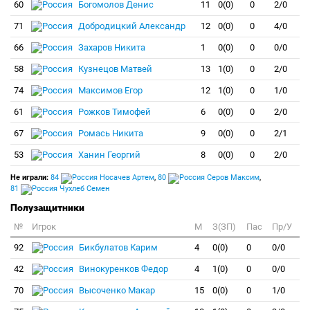
60
Богомолов Денис
11
0(0)
0
2/0
71
Добродицкий Александр
12
0(0)
0
4/0
66
Захаров Никита
1
0(0)
0
0/0
58
Кузнецов Матвей
13
1(0)
0
2/0
74
Максимов Егор
12
1(0)
0
1/0
61
Рожков Тимофей
6
0(0)
0
2/0
67
Ромась Никита
9
0(0)
0
2/1
53
Ханин Георгий
8
0(0)
0
2/0
Не играли:
84
Носачев Артем
,
80
Серов Максим
,
81
Чухлеб Семен
Полузащитники
№
Игрок
M
З(ЗП)
Пас
Пр/У
92
Бикбулатов Карим
4
0(0)
0
0/0
42
Винокуренков Федор
4
1(0)
0
0/0
70
Высоченко Макар
15
0(0)
0
1/0