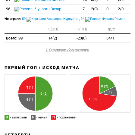
96
Чушкин Захар
7
2(0)
0
2/0
Не играли:
59
Алишеров Нурсултан
,
94
Фролов Роман
З(ЗП)
П(ПП)
Пр/У
Всего: 38
14(2)
-23(0)
34/1
? Условные обозначения
ПЕРВЫЙ ГОЛ / ИСХОД МАТЧА
З
П
В (2)
П (1)
Н (1)
В (2)
П (8)
Н (1)
В
- выигрыш
Н
- ничья
П
- поражение