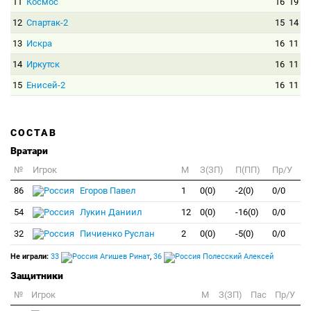
11
Космос
16
19
12
Спартак-2
15
14
13
Искра
16
11
14
Иркутск
16
11
15
Енисей-2
16
11
СОСТАВ
Вратари
№
Игрок
M
З(ЗП)
П(ПП)
Пр/У
86
Егоров Павел
1
0(0)
-2(0)
0/0
54
Лукин Даниил
12
0(0)
-16(0)
0/0
32
Пичиенко Руслан
2
0(0)
-5(0)
0/0
Не играли:
33
Агишев Ринат
,
36
Полесский Алексей
Защитники
№
Игрок
M
З(ЗП)
Пас
Пр/У