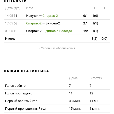
ПЕНАЛЬТИ
Дата (тур)
Игра
П
Н
14.05
11
Иркутск
—
Спартак-2
0:1
1(0)
17.05
08
Спартак-2
—
Енисей-2
2:1
1(1)
31.05
10
Спартак-2
—
Динамо-Вологда
1:2
1(1)
Итого:
3(2)
0(0)
? Условные обозначения
ОБЩАЯ СТАТИСТИКА
Дома
В гостях
Голов забито
7
7
Голов пропущено
11
12
Первый забитый гол
33 мин.
11 мин.
Первый пропущенный гол
15 мин.
1 мин.