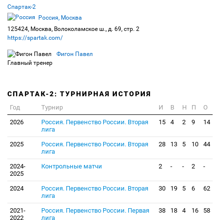
Спартак-2
Россия, Москва
125424, Москва, Волоколамское ш., д. 69, стр. 2
https://spartak.com/
Фигон Павел
Главный тренер
СПАРТАК-2: ТУРНИРНАЯ ИСТОРИЯ
Год
Турнир
И
В
Н
П
О
2026
Россия. Первенство России. Вторая
15
4
2
9
14
лига
2025
Россия. Первенство России. Вторая
28
13
5
10
44
лига
2024-
Контрольные матчи
2
-
-
2
-
2025
2024
Россия. Первенство России. Вторая
30
19
5
6
62
лига
2021-
Россия. Первенство России. Первая
38
18
4
16
58
2022
лига