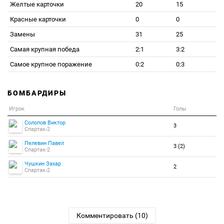
Желтые карточки
20
15
Красные карточки
0
0
Замены
31
25
Самая крупная победа
2:1
3:2
Самое крупное поражение
0:2
0:3
БОМБАРДИРЫ
Игрок
Голы
Солопов Виктор
3
Спартак-2
Пелевин Павел
3 (2)
Спартак-2
Чушкин Захар
2
Спартак-2
Комментировать (10)