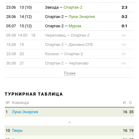
23.06
13 (10)
Звезда
—
Спартак-2
2:3
28.06
14 (12)
Спартак-2
—
Луки-Энергия
0:2
05.07
15 (12)
Спартак-2
—
Муром
0:1
09.08 14:00
18
Череповец
—
Спартак-2
-:-
16.08
19
Спартак-2
—
Динамо-СПб
-:-
23.08
20
Космос
—
Спартак-2
-:-
30.08
21
Спартак-2
—
Чертаново
-:-
Позже
ТУРНИРНАЯ ТАБЛИЦА
№
Команда
И
О
1
Луки-Энергия
16
35
...
10
Тверь
16
19