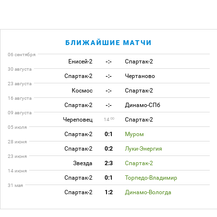
БЛИЖАЙШИЕ МАТЧИ
06 сентября
Енисей-2
-:-
Спартак-2
30 августа
Спартак-2
-:-
Чертаново
23 августа
Космос
-:-
Спартак-2
16 августа
Спартак-2
-:-
Динамо-СПб
09 августа
Череповец
Спартак-2
00
14
05 июля
Спартак-2
0:1
Муром
28 июня
Спартак-2
0:2
Луки-Энергия
23 июня
Звезда
2:3
Спартак-2
14 июня
Спартак-2
0:1
Торпедо-Владимир
31 мая
Спартак-2
1:2
Динамо-Вологда