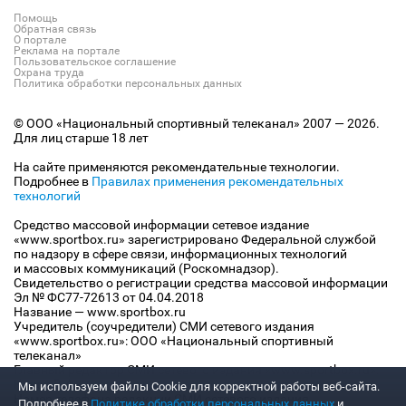
Помощь
Обратная связь
О портале
Реклама на портале
Пользовательское соглашение
Охрана труда
Политика обработки персональных данных
© ООО «Национальный спортивный телеканал» 2007 — 2026.
Для лиц старше 18 лет
На сайте применяются рекомендательные технологии.
Подробнее в
Правилах применения рекомендательных
технологий
Средство массовой информации сетевое издание
«www.sportbox.ru» зарегистрировано Федеральной службой
по надзору в сфере связи, информационных технологий
и массовых коммуникаций (Роскомнадзор).
Свидетельство о регистрации средства массовой информации
Эл № ФС77-72613 от 04.04.2018
Название — www.sportbox.ru
Учредитель (соучредители) СМИ сетевого издания
«www.sportbox.ru»: ООО «Национальный спортивный
телеканал»
Главный редактор СМИ сетевого издания «www.sportbox.ru»:
Конов В.А.
Мы используем файлы Сookie для корректной работы веб-сайта.
Номер телефона редакции СМИ сетевого издания
Подробнее в
Политике обработки персональных данных
и