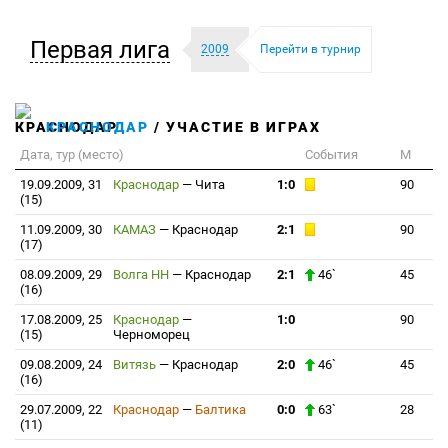
Первая лига
2009
Перейти в турнир
КРАСНОДАР
/ УЧАСТИЕ В ИГРАХ
Дата, тур (место)
События
М
19.09.2009, 31
Краснодар
—
Чита
1:0
90
(15)
11.09.2009, 30
КАМАЗ
—
Краснодар
2:1
90
(17)
08.09.2009, 29
Волга НН
—
Краснодар
2:1
46`
45
(16)
17.08.2009, 25
Краснодар
—
1:0
90
(15)
Черноморец
09.08.2009, 24
Витязь
—
Краснодар
2:0
46`
45
(16)
29.07.2009, 22
Краснодар
—
Балтика
0:0
63`
28
(11)