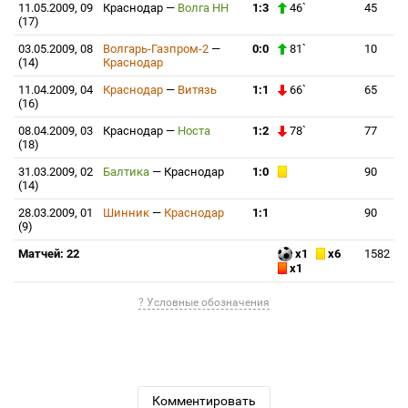
11.05.2009, 09
Краснодар
—
Волга НН
1:3
46`
45
(17)
03.05.2009, 08
Волгарь-Газпром-2
—
0:0
81`
10
(14)
Краснодар
11.04.2009, 04
Краснодар
—
Витязь
1:1
66`
65
(16)
08.04.2009, 03
Краснодар
—
Носта
1:2
78`
77
(18)
31.03.2009, 02
Балтика
—
Краснодар
1:0
90
(14)
28.03.2009, 01
Шинник
—
Краснодар
1:1
90
(9)
Матчей: 22
x1
x6
1582
x1
? Условные обозначения
Комментировать