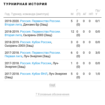
ТУРНИРНАЯ ИСТОРИЯ
Г
Пр/
Год. Турнир, команда (амплуа)
М
(П)
АГ
НП
У
2019-2020.
Россия. Первенство России.
5
2
0
0
0/1
Вторая лига
, Динамо Бр (Защ)
(0)
2018-2019.
Россия. Первенство России.
12
0
0
0
0/0
Вторая лига
, Сызрань-2003 (Защ)
(0)
2018-2019.
Россия. Кубок России
,
3
0
0
0
0/0
Сызрань-2003 (Защ)
(0)
2017-2018.
Россия. Первенство России.
6
0
0
0
3/0
Первая лига
, Луч-Энергия (Защ)
(0)
2017-2018.
Россия. Кубок России
, Луч-
1
0
0
0
0/0
Энергия (Защ)
(0)
2017-2018.
Россия. Кубок ФНЛ
, Луч-Энергия
5
0
0
0
1/0
(Защ)
(0)
ЕЩЕ
? Условные обозначения