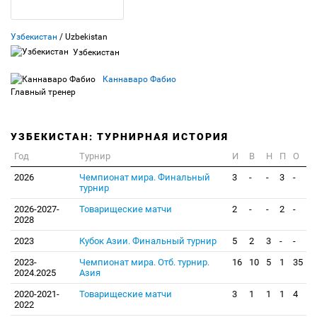
Узбекистан
/ Uzbekistan
Узбекистан
Каннаваро Фабио
Главный тренер
УЗБЕКИСТАН: ТУРНИРНАЯ ИСТОРИЯ
Год
Турнир
И
В
Н
П
О
2026
Чемпионат мира. Финальный
3
-
-
3
-
турнир
2026-2027-
Товарищеские матчи
2
-
-
2
-
2028
2023
Кубок Азии. Финальный турнир
5
2
3
-
-
2023-
Чемпионат мира. Отб. турнир.
16
10
5
1
35
2024.2025
Азия
2020-2021-
Товарищеские матчи
3
1
1
1
4
2022