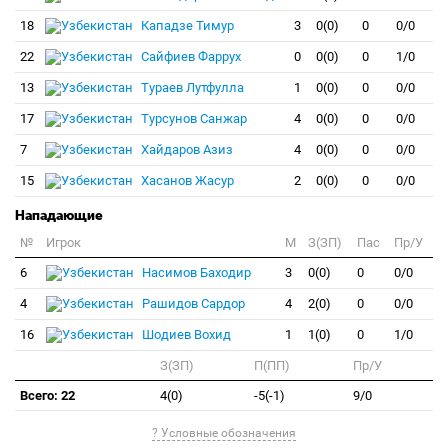
18
Кападзе Тимур
3
0(0)
0
0/0
22
Сайфиев Фаррух
0
0(0)
0
1/0
13
Тураев Лутфулла
1
0(0)
0
0/0
17
Турсунов Санжар
4
0(0)
0
0/0
7
Хайдаров Азиз
4
0(0)
0
0/0
15
Хасанов Жасур
2
0(0)
0
0/0
Нападающие
№
Игрок
M
З(ЗП)
Пас
Пр/У
6
Насимов Баходир
3
0(0)
0
0/0
4
Рашидов Сардор
4
2(0)
0
0/0
16
Шодиев Вохид
1
1(0)
0
1/0
З(ЗП)
П(ПП)
Пр/У
Всего: 22
4(0)
-5(-1)
9/0
? Условные обозначения