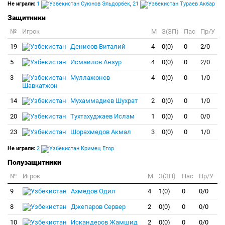
Не играли:
1
Суюнов Эльдорбек
,
21
Тураев Акбар
Защитники
№
Игрок
M
З(ЗП)
Пас
Пр/У
19
Денисов Виталий
4
0(0)
0
2/0
5
Исмаилов Анзур
4
0(0)
0
2/0
3
Муллажонов
4
0(0)
0
1/0
Шавкатжон
14
Мухаммадиев Шухрат
2
0(0)
0
1/0
20
Тухтахуджаев Ислам
1
0(0)
0
0/0
23
Шорахмедов Акмал
3
0(0)
0
1/0
Не играли:
2
Кримец Егор
Полузащитники
№
Игрок
M
З(ЗП)
Пас
Пр/У
9
Ахмедов Одил
4
1(0)
0
0/0
8
Джепаров Сервер
2
0(0)
0
0/0
10
Искандеров Жамшид
2
0(0)
0
0/0