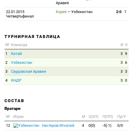
Аравия
22.01.2015
Корея
—
Узбекистан
2:0
T
Четвертьфинал
ТУРНИРНАЯ ТАБЛИЦА
№
Команда
И
О
1
Китай
3
9
2
Узбекистан
3
6
3
Саудовская Аравия
3
3
4
КНДР
3
0
СОСТАВ
Вратари
№
Игрок
M
З(ЗП)
П(ПП)
Пр/У
12
Нестеров Игнатий
4
0(0)
-5(-1)
0/0