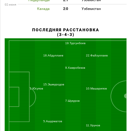
Нидерланды
2:1
Узбекистан
02 июня
Канада
2:0
Узбекистан
ПОСЛЕДНЯЯ РАССТАНОВКА
(3-4-3)
19.Тургунбоев
18.Абдуллаев
22.Файзуллаев
9.Хамробеков
15.Эшмуродов
1.Юсупов
10.Машарипов
7.Шукуров
5.Ашурматов
11.Урунов