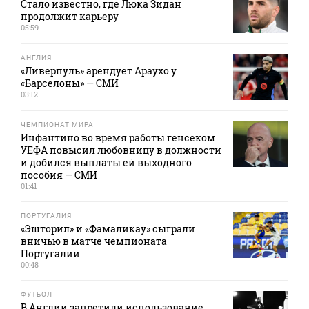
Стало известно, где Люка Зидан
продолжит карьеру
05:59
АНГЛИЯ
«Ливерпуль» арендует Араухо у
«Барселоны» — СМИ
03:12
ЧЕМПИОНАТ МИРА
Инфантино во время работы генсеком
УЕФА повысил любовницу в должности
и добился выплаты ей выходного
пособия — СМИ
01:41
ПОРТУГАЛИЯ
«Эшторил» и «Фамаликау» сыграли
вничью в матче чемпионата
Португалии
00:48
ФУТБОЛ
В Англии запретили использование