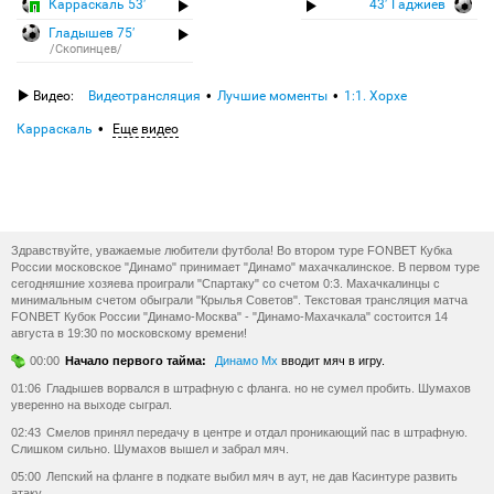
Карраскаль 53′
43′ Гаджиев
Гладышев 75′
/Скопинцев/
Видео:
Видеотрансляция
Лучшие моменты
1:1. Хорхе
Карраскаль
Еще видео
Здравствуйте, уважаемые любители футбола! Во втором туре FONBET Кубка
России московское "Динамо" принимает "Динамо" махачкалинское. В первом туре
сегодняшние хозяева проиграли "Спартаку" со счетом 0:3. Махачкалинцы с
минимальным счетом обыграли "Крылья Советов". Текстовая трансляция матча
FONBET Кубок России "Динамо-Москва" - "Динамо-Махачкала" состоится 14
августа в 19:30 по московскому времени!
00:00
Начало первого тайма:
Динамо Мх
вводит мяч в игру.
01:06
Гладышев ворвался в штрафную с фланга. но не сумел пробить. Шумахов
уверенно на выходе сыграл.
02:43
Смелов принял передачу в центре и отдал проникающий пас в штрафную.
Слишком сильно. Шумахов вышел и забрал мяч.
05:00
Лепский на фланге в подкате выбил мяч в аут, не дав Касинтуре развить
атаку.