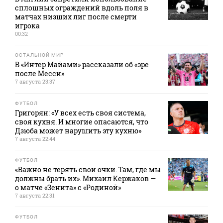
сплошных ограждений вдоль поля в
матчах низших лиг после смерти
игрока
00:32
ОСТАЛЬНОЙ МИР
В «Интер Майами» рассказали об «эре
после Месси»
7 августа 23:37
ФУТБОЛ
Григорян: «У всех есть своя система,
своя кухня. И многие опасаются, что
Дзюба может нарушить эту кухню»
7 августа 22:44
ФУТБОЛ
«Важно не терять свои очки. Там, где мы
должны брать их». Михаил Кержаков —
о матче «Зенита» с «Родиной»
7 августа 22:31
ФУТБОЛ