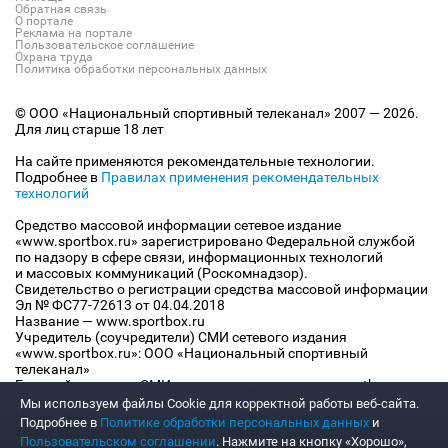
Обратная связь
О портале
Реклама на портале
Пользовательское соглашение
Охрана труда
Политика обработки персональных данных
© ООО «Национальный спортивный телеканал» 2007 — 2026.
Для лиц старше 18 лет
На сайте применяются рекомендательные технологии.
Подробнее в
Правилах применения рекомендательных
технологий
Средство массовой информации сетевое издание
«www.sportbox.ru» зарегистрировано Федеральной службой
по надзору в сфере связи, информационных технологий
и массовых коммуникаций (Роскомнадзор).
Свидетельство о регистрации средства массовой информации
Эл № ФС77-72613 от 04.04.2018
Название — www.sportbox.ru
Учредитель (соучредители) СМИ сетевого издания
«www.sportbox.ru»: ООО «Национальный спортивный
телеканал»
Главный редактор СМИ сетевого издания «www.sportbox.ru»:
Конов В.А.
Мы используем файлы Сookie для корректной работы веб-сайта.
Номер телефона редакции СМИ сетевого издания
Подробнее в
Политике обработки персональных данных
и
«www.sportbox.ru»: +7 (495) 653 8419
Пользовательском соглашении
. Нажмите на кнопку «Хорошо»,