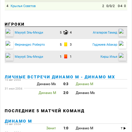
4
Крылья Советов
2
0/0/2
0-4
0
ИГРОКИ
5
4
Маухуб Эль-Мехди
Агаларов Гамид
5
3
Фернандес Роберто
Гаджиев Абакар
1
1
Маухуб Эль-Мехди
Кирш Илья
ЛИЧНЫЕ ВСТРЕЧИ ДИНАМО М - ДИНАМО МХ
10 авг 2004
Динамо Мх
0:3
Динамо М
31 июл 2004
Динамо М
2:0
Динамо Мх
ПОСЛЕДНИЕ 5 МАТЧЕЙ КОМАНД
ДИНАМО М
10 авг 2024
Зенит
1:0
Динамо М
T