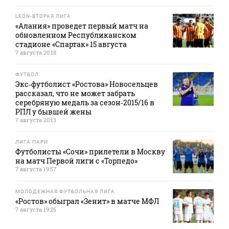
LEON-ВТОРАЯ ЛИГА
«Алания» проведет первый матч на
обновленном Республиканском
стадионе «Спартак» 15 августа
7 августа 20:18
ФУТБОЛ
Экс‑футболист «Ростова» Новосельцев
рассказал, что не может забрать
серебряную медаль за сезон‑2015/16 в
РПЛ у бывшей жены
7 августа 20:13
ЛИГА ПАРИ
Футболисты «Сочи» прилетели в Москву
на матч Первой лиги с «Торпедо»
7 августа 19:57
МОЛОДЕЖНАЯ ФУТБОЛЬНАЯ ЛИГА
«Ростов» обыграл «Зенит» в матче МФЛ
7 августа 19:25