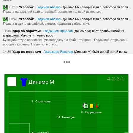
07:10
Угловой:
Гаджиев Абакар
(Динамо Мх) вводит мяч с левого угла поля.
Подача на дальний край штрафной, защитник головой вынес мяч.
08:41
Угловой:
Гаджиев Абакар
(Динамо Мх) вводит мяч с левого угла поля.
Подача в центр штрафной, скидка. Кудравец забрал мяч.
11:38
Удар по воротам:
Гладышев Ярослав
(Динамо М) бьёт правой ногой из
штрафной. Мяч летит мимо ворот.
Кутицкий отдал проникающую передачу на край штрафной, Гладышев открылся и
пробил в касание. Не попал в створ.
14:39
Удар по воротам:
Гладышев Ярослав
(Динамо М) бьёт левой ногой из-за
пределов штрафной в створ ворот. Мяч пойман вратарём.
Гагнидзе отдал передачу на Гладышева, который сместился вдоль линии
штрафной и пробил низом. Вратарь сложился и поймал мяч.
18:12
Удар по воротам:
Карраскаль Хорхе
(Динамо М) бьёт правой ногой из
штрафной. Мяч блокирован.
4-2-3-1
Динамо М
Карраскаль пробил. Мяч попал в защитника. Возможно, в руку. VAR проверяет
эпизод.
18:56
Проверка завершена. Пенальти не будет назначен.
20:55
Удар по воротам:
Карраскаль Хорхе
(Динамо М) бьёт левой ногой из
7. Скопинцев
штрафной. Мяч летит мимо ворот.
Гладышев отдал передачу на Карраскаля, который пробил из штрафной. Над
8. Карраскаль
перекладиной прошел мяч.
34. Гагнидзе
21:58
Удар по воротам:
Джапо Ян
(Динамо Мх) бьёт левой ногой из-за пределов
штрафной. Мяч летит мимо ворот.
Джапо пробил с подбора. Выше ворот прошел мяч.
59. Лепский