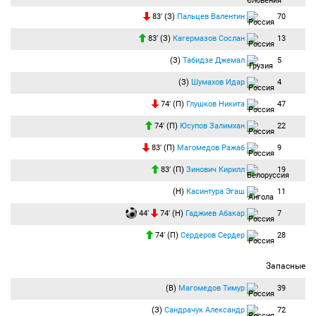
Матч завершается со счетом 2:1. До новых встреч.
83′ (З)
Пальцев Валентин
70
83′ (З)
Кагермазов Сослан
13
(З)
Табидзе Джемал
5
(З)
Шумахов Идар
4
74′ (П)
Глушков Никита
47
74′ (П)
Юсупов Залимхан
22
83′ (П)
Магомедов Ражаб
9
83′ (П)
Зинович Кирилл
19
(Н)
Касинтура Эгаш
11
44′
74′ (Н)
Гаджиев Абакар
7
74′ (П)
Сердеров Сердер
28
Запасные
(В)
Магомедов Тимур
39
(З)
Сандрачук Александр
72