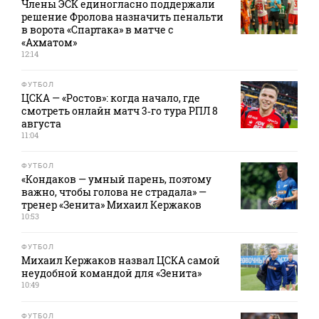
Члены ЭСК единогласно поддержали
решение Фролова назначить пенальти
в ворота «Спартака» в матче с
«Ахматом»
12:14
ФУТБОЛ
ЦСКА — «Ростов»: когда начало, где
смотреть онлайн матч 3‑го тура РПЛ 8
августа
11:04
ФУТБОЛ
«Кондаков — умный парень, поэтому
важно, чтобы голова не страдала» —
тренер «Зенита» Михаил Кержаков
10:53
ФУТБОЛ
Михаил Кержаков назвал ЦСКА самой
неудобной командой для «Зенита»
10:49
ФУТБОЛ