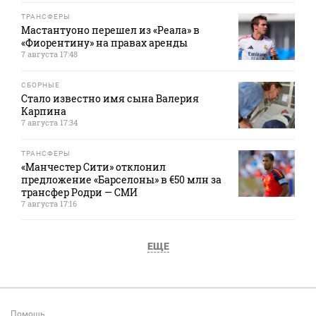
ТРАНСФЕРЫ
Мастантуоно перешел из «Реала» в
«Фиорентину» на правах аренды
7 августа 17:48
СБОРНЫЕ
Стало известно имя сына Валерия
Карпина
7 августа 17:34
ТРАНСФЕРЫ
«Манчестер Сити» отклонил
предложение «Барселоны» в €50 млн за
трансфер Родри — СМИ
7 августа 17:16
ЕЩЕ
Помощь