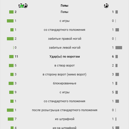
Голы
2
Голы
1
1
с игры
0
1
со стандартного положения
1
2
забитые правой ногой
0
0
забитые левой ногой
1
11
Удар(ы) по воротам
6
5
в створ ворот
2
3
в сторону ворот (мимо ворот)
3
3
блокированные
1
9
с игры
5
1
со стандартного положения
1
1
после розыгрыша стандартного положения
0
7
из штрафной
1
4
из-за штрафной
5