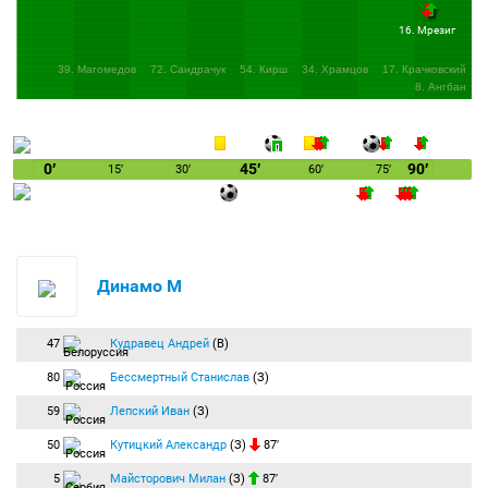
Подача на ближнюю штангу, Гладышев пробил в касание. Мяч попал в защитника и
ушел на угловой.
16. Мрезиг
51:06
Угловой:
Макаров Денис
(Динамо М) вводит мяч с правого угла поля.
39. Магомедов
72. Сандрачук
54. Кирш
34. Храмцов
17. Крачковский
51:37
VAR проверяет эпизод. Возможно, пенальти будет назначен.
8. Ангбан
52:05
Судья сам пошел смотреть VAR.
53:50
Гол с пенальти:
Карраскаль Хорхе
(Динамо М) забивает правой ногой
с пенальти. Счёт 1:1.
ГОООООООООЛ!!! Карраскаль разбежался и пробил в левый от себя угол.
0′
45′
90′
15′
30′
60′
75′
Вратарь прыгнул в другую сторону.
55:35
Угловой:
Гладышев Ярослав
(Динамо М) вводит мяч с левого угла
поля.
Подача в центр штрафной, защитник головой вынес мяч.
57:08
Смелов прорвался по флангу и прострелил низом. Вратарь забрал мяч.
Динамо М
59:02
Алибеков в центре поля нарушил правила. Гладышев на газоне оказался.
61:34
Наказание:
Карраскаль Хорхе
(Динамо М) получает предупреждение.
Карраскаль наступил сопернику на ногу. Желтую карточку показал судья.
47
Кудравец Андрей
(В)
63:45
Замена:
Смелов Егор
(Динамо М) заменён на
Чавес Луис
(Динамо М).
80
Бессмертный Станислав
(З)
63:51
Замена:
Макаров Денис
(Динамо М) заменён на
Бителло Жоао
(Динамо
М).
59
Лепский Иван
(З)
65:49
Угловой:
Гаджиев Абакар
(Динамо Мх) вводит мяч с правого угла
50
Кутицкий Александр
(З)
87′
поля.
Подача на ближний край штрафной, защитник головой вынес мяч.
5
Майсторович Милан
(З)
87′