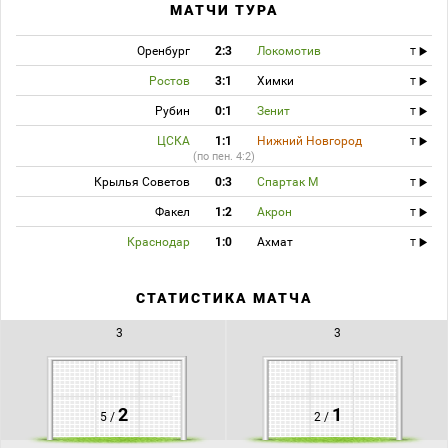
МАТЧИ ТУРА
Оренбург
2:3
Локомотив
T
Ростов
3:1
Химки
T
Рубин
0:1
Зенит
T
ЦСКА
1:1
Нижний Новгород
T
(по пен. 4:2)
Крылья Советов
0:3
Спартак М
T
Факел
1:2
Акрон
T
Краснодар
1:0
Ахмат
T
СТАТИСТИКА МАТЧА
3
3
2
1
5 /
2 /