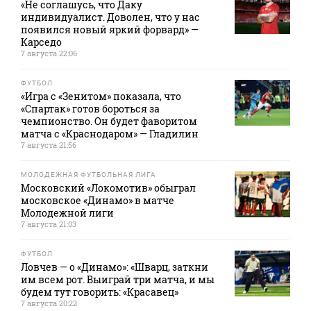
«Не соглашусь, что Даку
индивидуалист. Доволен, что у нас
появился новый яркий форвард» —
Карседо
7 августа 22:06
ФУТБОЛ
«Игра с «Зенитом» показала, что
«Спартак» готов бороться за
чемпионство. Он будет фаворитом
матча с «Краснодаром» — Гладилин
7 августа 21:56
МОЛОДЕЖНАЯ ФУТБОЛЬНАЯ ЛИГА
Московский «Локомотив» обыграл
московское «Динамо» в матче
Молодежной лиги
7 августа 21:03
ФУТБОЛ
Ловчев — о «Динамо»: «Шварц, заткни
им всем рот. Выиграй три матча, и мы
будем тут говорить: «Красавец»
7 августа 20:22