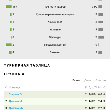
45%
точности ударов
33%
1
Удары отраженные вратарем
3
1
пойманные
3
3
Угловые
9
0
Офсайды
2
2
Предупреждения
0
4
Замены
5
ТУРНИРНАЯ ТАБЛИЦА
ГРУППА A
Всего
Дома
В гостях
№
Команда
И
В/Н/П
М
О
1
Спартак М
2
2/0/0
6-0
6
2
Динамо М
2
1/0/1
2-4
3
3
Динамо Мх
2
1/0/1
2-2
3