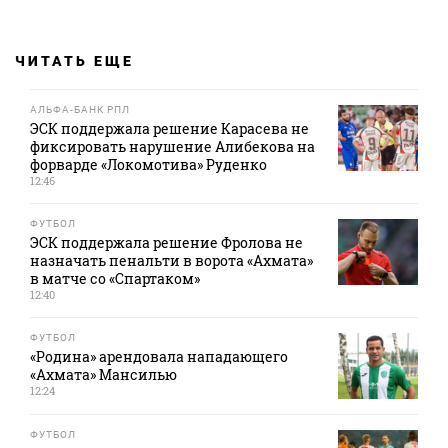
ЧИТАТЬ ЕЩЕ
АЛЬФА-БАНК РПЛ
ЭСК поддержала решение Карасева не
фиксировать нарушение Алибекова на
форварде «Локомотива» Руденко
12:46
ФУТБОЛ
ЭСК поддержала решение Фролова не
назначать пенальти в ворота «Ахмата»
в матче со «Спартаком»
12:40
ФУТБОЛ
«Родина» арендовала нападающего
«Ахмата» Мансилью
12:24
ФУТБОЛ