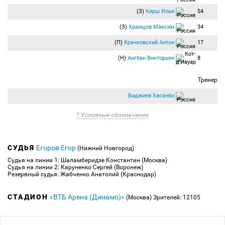
(З)
Кирш Илья
54
(З)
Храмцов Максим
34
(П)
Крачковский Антон
17
(Н)
Ангбан Викторьен
8
Тренер
Биджиев Хасанби
? Условные обозначения
СУДЬЯ
Егоров Егор
(Нижний Новгород)
Судья на линии 1: Шаламберидзе Константин (Москва)
Судья на линии 2: Каруненко Сергей (Воронеж)
Резервный судья: Жабченко Анатолий (Краснодар)
СТАДИОН
«ВТБ Арена (Динамо)»
(Москва)
Зрителей: 12105