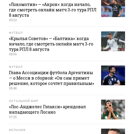
«Локомотив» — «Акрон»: когда начало,
где смотреть онлайн матч 3‑го тура РПЛ
8 августа
09:33
ФУТБОЛ
«Крылья Советов» — «Балтика»: когда
начало, где смотреть онлайн матч 3‑го
тура РПЛ 8 августа
08:56
ФУТБОЛ
Глава Ассоциации футбола Аргентины
— о Месси в сборной: «Он сам примет
решение, которое сочтет правильным»
08:48
ОСТАЛЬНОЙ МИР
«Лос‑Анджелес Гэлакси» арендовал
нападающего Лосано
07:25
ИСПАНИЯ