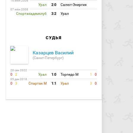
14 июн 2008
Урал
2:0
Салют-Энергия
07 июн 2008
Спортакадемклуб
3:2
Урал
СУДЬЯ
Казарцев Василий
(Санкт-Петербург)
28 сен 2022
0
2
Урал
1:0
Торпедо М
1
0
05 дек 2018
0
3
Спартак М
1:1
Урал
3
0