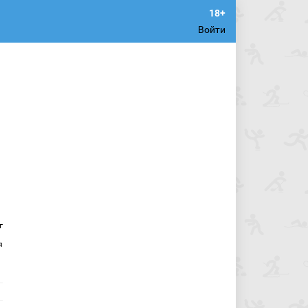
Войти
г