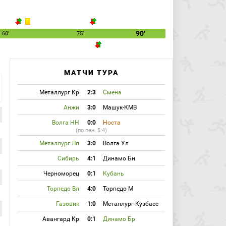
90′
60′
75′
МАТЧИ ТУРА
Металлург Кр
2:3
Смена
Анжи
3:0
Машук-КМВ
Волга НН
0:0
Носта
(по пен. 5:4)
Металлург Лп
3:0
Волга Ул
Сибирь
4:1
Динамо Бн
Черноморец
0:1
Кубань
Торпедо Вл
4:0
Торпедо М
Газовик
1:0
Металлург-Кузбасс
Авангард Кр
0:1
Динамо Бр