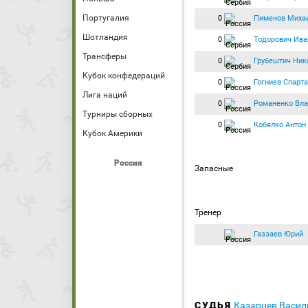
Португалия
0
Пименов Миха
Шотландия
0
Тодорович Ива
Трансферы
0
Грубештич Ник
Кубок конфедераций
0
Гогниев Спарт
Лига наций
0
Романенко Вл
Турниры сборных
0
Кобялко Антон
Кубок Америки
Россия
Запасные
Тренер
Газзаев Юрий
СУДЬЯ
Казарцев Васи