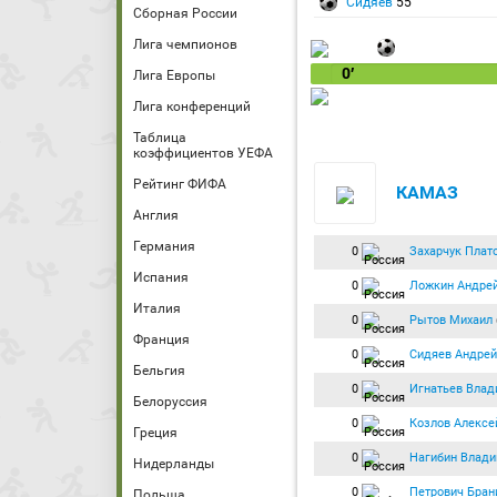
Сидяев
55′
Сборная России
Лига чемпионов
0′
Лига Европы
Лига конференций
Таблица
коэффициентов УЕФА
Рейтинг ФИФА
КАМАЗ
Англия
Германия
0
Захарчук Плат
Испания
0
Ложкин Андре
Италия
0
Рытов Михаил
Франция
0
Сидяев Андрей
Бельгия
0
Игнатьев Влад
Белоруссия
0
Козлов Алексе
Греция
0
Нагибин Влад
Нидерланды
0
Петрович Бран
Польша