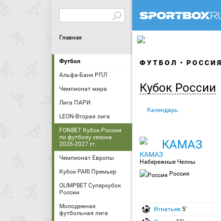
Главная
Футбол
ФУТБОЛ
РОССИ
Альфа-Банк РПЛ
Кубок России
Чемпионат мира
Лига ПАРИ
Календарь
LEON-Вторая лига
FONBET Кубок России
по футболу сезона
КАМАЗ
2026-2027 гг.
Чемпионат Европы
Набережные Челны
Кубок PARI Премьер
Россия
OLIMPBET Суперкубок
России
Молодежная
Игнатьев
5′
футбольная лига