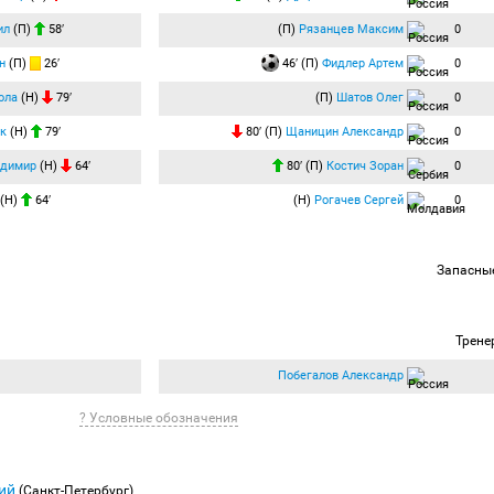
ил
(П)
58′
(П)
Рязанцев Максим
0
н
(П)
26′
46′ (П)
Фидлер Артем
0
ола
(Н)
79′
(П)
Шатов Олег
0
ак
(Н)
79′
80′ (П)
Щаницин Александр
0
адимир
(Н)
64′
80′ (П)
Костич Зоран
0
(Н)
64′
(Н)
Рогачев Сергей
0
Запасны
Трене
Побегалов Александр
? Условные обозначения
лий
(Санкт-Петербург)