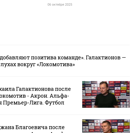
06 октября 2025
 добавляют позитива команде». Галактионов —
слухах вокруг «Локомотива»
аила Галактионова после
Локомотив - Акрон. Альфа-
я Премьер-Лига. Футбол
жана Благоевича после