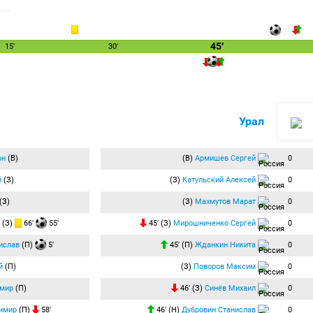
45′
15′
30′
Урал
он
(В)
(В)
Армишев Сергей
0
й
(З)
(З)
Катульский Алексей
0
(З)
(З)
Махмутов Марат
0
(З)
66′
55′
45′ (З)
Мирошниченко Сергей
0
ислав
(П)
5′
45′ (П)
Жданкин Никита
0
й
(П)
(З)
Поворов Максим
0
имир
(П)
46′ (З)
Синёв Михаил
0
имир
(П)
58′
46′ (Н)
Дубровин Станислав
0