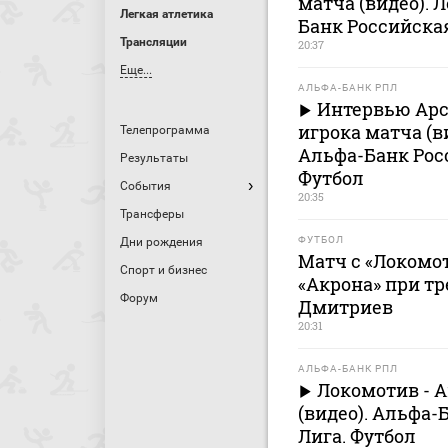
матча (видео). 
Легкая атлетика
Банк Российска
Трансляции
20:37
Еще...
АЛЬФА-БАНК РПЛ
Интервью Арс
игрока матча (в
Телепрограмма
Альфа-Банк Рос
Результаты
Футбол
События
20:35
Трансферы
ФУТБОЛ
Дни рождения
Матч с «Локомо
Спорт и бизнес
«Акрона» при тр
Форум
Дмитриев
20:31
АЛЬФА-БАНК РПЛ
Локомотив - 
(видео). Альфа-
Лига. Футбол