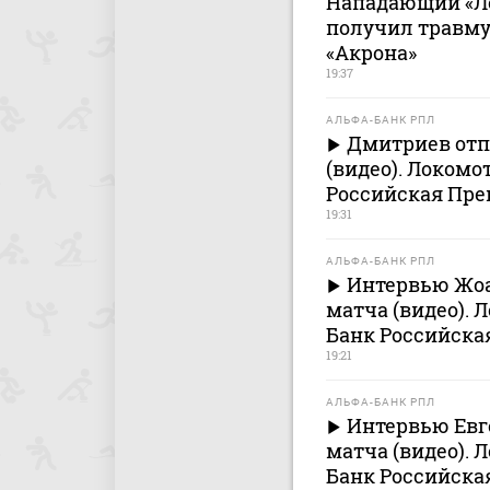
Нападающий «Л
получил травму
«Акрона»
19:37
АЛЬФА-БАНК РПЛ
Дмитриев отп
(видео). Локомо
Российская Пре
19:31
АЛЬФА-БАНК РПЛ
Интервью Жоа
матча (видео). 
Банк Российска
19:21
АЛЬФА-БАНК РПЛ
Интервью Евг
матча (видео). 
Банк Российска