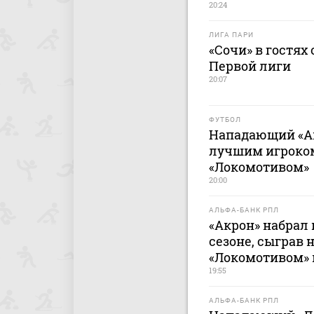
20:24
ЛИГА ПАРИ
«Сочи» в гостях
Первой лиги
20:07
ФУТБОЛ
Нападающий «А
лучшим игроком
«Локомотивом»
20:00
АЛЬФА-БАНК РПЛ
«Акрон» набрал 
сезоне, сыграв 
«Локомотивом» 
19:55
АЛЬФА-БАНК РПЛ