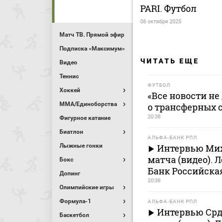
PARI. Футбол
06 октября 2025
Матч ТВ. Прямой эфир
Подписка «Максимум»
ЧИТАТЬ ЕЩЕ
Видео
Теннис
ФУТБОЛ
Хоккей
«Все новости не
MMA/Единоборства
о трансферных 
20:38
Фигурное катание
Биатлон
АЛЬФА-БАНК РПЛ
Лыжные гонки
Интервью Мих
матча (видео). 
Бокс
Банк Российска
Допинг
20:38
Олимпийские игры
Формула-1
АЛЬФА-БАНК РПЛ
Интервью Срд
Баскетбол