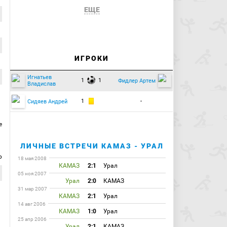
ЕЩЕ
ИГРОКИ
Игнатьев
1
1
Фидлер Артем
Владислав
1
-
Сидяев Андрей
е
ЛИЧНЫЕ ВСТРЕЧИ КАМАЗ - УРАЛ
р
18 мая 2008
КАМАЗ
2:1
Урал
05 ноя 2007
Урал
2:0
КАМАЗ
31 мар 2007
КАМАЗ
2:1
Урал
14 авг 2006
КАМАЗ
1:0
Урал
25 апр 2006
Урал
2:1
КАМАЗ