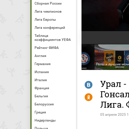
Сборная России
Лига чемпионов
Лига Европы
Лига конференций
Таблица
коэффициентов УЕФА
Рейтинг ФИФА
Англия
Урал - КАМАЗ. МЕЛБЕТ-
Германия
Первая Лига. Тур 27
Голы и лучшие мо
Испания
Италия
Урал -
R
Франция
Гонса
Y
Бельгия
Лига. 
Белоруссия
Греция
05 апреля 2025 1
Нидерланды
Польша