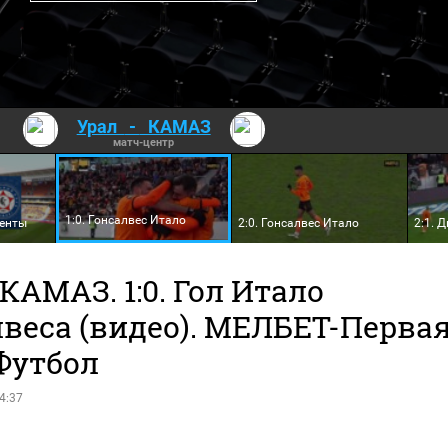
Урал
-
КАМАЗ
матч-центр
1:0. Гонсалвес Итало
менты
2:0. Гонсалвес Итало
2:1. 
 КАМАЗ. 1:0. Гол Итало
лвеса (видео). МЕЛБЕТ-Перва
Футбол
4:37