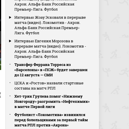
Акрон. Альфа-Банк Российская
Премьер-Лига. Футбол
Интервью Жоау Эсковаля в перерыве
матча (видео). Локомотив - Акрон.
Альфа-Банк Российская Премьер-
Лига. Футбол
Интервью Евгения Морозова в
перерыве матча (видео). Локомотив -
Акрон. Альфа-Банк Российская
Премьер-Лига. Футбол
Трансфер Феррана Торреса из
Дмитрий Стародуб
«Барселоны» в «ПСЖ» будет завершен
до 12 августа — СМИ
ЦСКА и «Ростов» назвали стартовые
составы на матч РПЛ
я
Хет‑трик Грулева помог «Нижнему
Новгороду» разгромить «Нефтехимик»
в матче Первой лиги
Футболист «Локомотива» извинился
перед болельщиками за первый тайм
матча РПЛ против «Акрона»