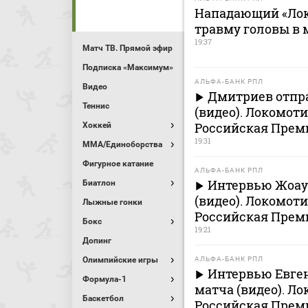
Нападающий «Лок
травму головы в 
19:37
Матч ТВ. Прямой эфир
Подписка «Максимум»
АЛЬФА-БАНК РПЛ
Видео
Дмитриев отпр
Теннис
(видео). Локомоти
Российская Премь
Хоккей
19:31
MMA/Единоборства
Фигурное катание
АЛЬФА-БАНК РПЛ
Интервью Жоау 
Биатлон
(видео). Локомоти
Лыжные гонки
Российская Премь
Бокс
19:21
Допинг
Олимпийские игры
АЛЬФА-БАНК РПЛ
Интервью Евген
Формула-1
матча (видео). Л
Баскетбол
Российская Премь