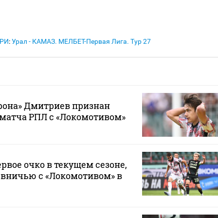
АРИ
:
Урал - КАМАЗ. МЕЛБЕТ-Первая Лига. Тур 27
она» Дмитриев признан
матча РПЛ с «Локомотивом»
рвое очко в текущем сезоне,
 вничью с «Локомотивом» в