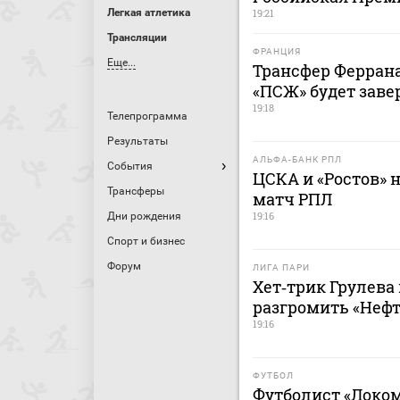
Легкая атлетика
19:21
Трансляции
ФРАНЦИЯ
Еще...
Трансфер Феррана
«ПСЖ» будет заве
19:18
Телепрограмма
Результаты
АЛЬФА-БАНК РПЛ
События
ЦСКА и «Ростов» 
Трансферы
матч РПЛ
19:16
Дни рождения
Спорт и бизнес
Форум
ЛИГА ПАРИ
Хет‑трик Грулева
разгромить «Нефт
19:16
ФУТБОЛ
Футболист «Локо