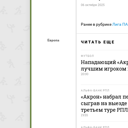
06 октября 2025
Ранее в рубрике
Лига П
Европа
ЧИТАТЬ ЕЩЕ
ФУТБОЛ
Нападающий «Акр
лучшим игроком 
20:00
АЛЬФА-БАНК РПЛ
«Акрон» набрал пе
сыграв на выезде
третьем туре РПЛ
19:55
АЛЬФА-БАНК РПЛ