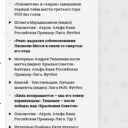
«Локомотив» и «Акрон» завершили
первый тайм матча третьего тура
РПЛ без голов
Штанга Марадишвили (видео).
Локомотив - Акрон. Альфа-Банк
Российская Премьер-Лига. Футбол
«Реал» выразил соболезнования
Лионелю Месси в связи со смертью
его отца
Интервью Андрея Талалаева после
матча (видео). Крылья Советов -
Балтика. Альфа-Банк Российская
Премьер-Лига. Футбол
Енисей - Текстильщик. Лучшие
моменты (видео). Лига PARI. Футбол
«Хиль возвращается — мы его зовем
кормильцем». Талалаев — после
победы над «Крыльями Советов»
Локомотив - Акрон. Альфа-Банк
Российская Премьер-Лига. Тур 3
Интервью Брайана Хиля лучшего