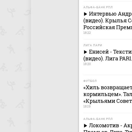
АЛЬФА-БАНК РПЛ
Интервью Андре
(видео). Крылья С
Российская Премь
18:22
ЛИГА ПАРИ
Енисей - Текс
(видео). Лига PARI
18:20
ФУТБОЛ
«Хиль возвращает
кормильцем». Тал
«Крыльями Совет
18:19
АЛЬФА-БАНК РПЛ
Локомотив - Ак