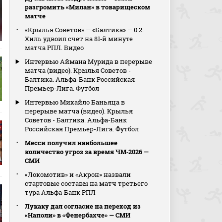
разгромить «Милан» в товарищеском
матче
«Крылья Советов» — «Балтика» — 0:2.
Хиль удвоил счет на 81‑й минуте
матча РПЛ. Видео
Интервью Аймана Мурида в перерыве
матча (видео). Крылья Советов -
Балтика. Альфа-Банк Российская
Премьер-Лига. Футбол
Интервью Михайло Баньяца в
перерыве матча (видео). Крылья
Советов - Балтика. Альфа-Банк
Российская Премьер-Лига. Футбол
Месси получил наибольшее
количество угроз за время ЧМ‑2026 —
СМИ
«Локомотив» и «Акрон» назвали
стартовые составы на матч третьего
тура Альфа‑Банк РПЛ
Лукаку дал согласие на переход из
«Наполи» в «Фенербахче» — СМИ