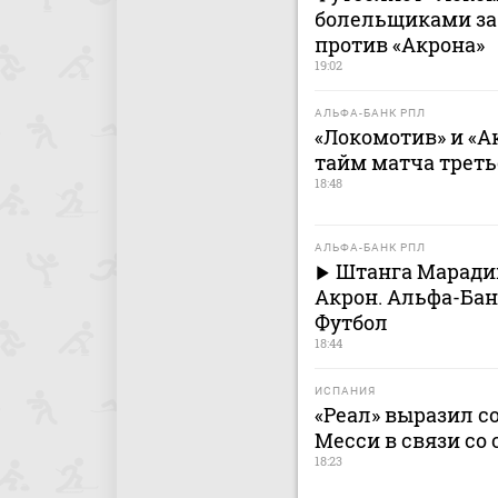
болельщиками за
против «Акрона»
19:02
АЛЬФА-БАНК РПЛ
«Локомотив» и «
тайм матча треть
18:48
АЛЬФА-БАНК РПЛ
Штанга Марадиш
Акрон. Альфа-Бан
Футбол
18:44
ИСПАНИЯ
«Реал» выразил 
Месси в связи со 
18:23