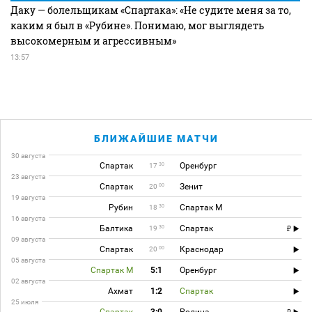
Даку — болельщикам «Спартака»: «Не судите меня за то,
каким я был в «Рубине». Понимаю, мог выглядеть
высокомерным и агрессивным»
13:57
БЛИЖАЙШИЕ МАТЧИ
30 августа
Спартак
Оренбург
30
17
23 августа
Спартак
Зенит
00
20
19 августа
Рубин
Спартак М
30
18
16 августа
Балтика
Спартак
30
19
09 августа
Спартак
Краснодар
00
20
05 августа
Спартак М
5:1
Оренбург
02 августа
Ахмат
1:2
Спартак
25 июля