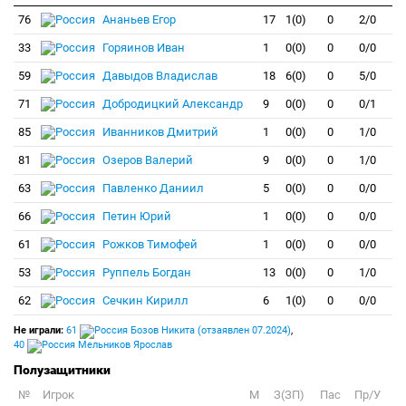
76
Ананьев Егор
17
1(0)
0
2/0
33
Горяинов Иван
1
0(0)
0
0/0
59
Давыдов Владислав
18
6(0)
0
5/0
71
Добродицкий Александр
9
0(0)
0
0/1
85
Иванников Дмитрий
1
0(0)
0
1/0
81
Озеров Валерий
9
0(0)
0
1/0
63
Павленко Даниил
5
0(0)
0
0/0
66
Петин Юрий
1
0(0)
0
0/0
61
Рожков Тимофей
1
0(0)
0
0/0
53
Руппель Богдан
13
0(0)
0
1/0
62
Сечкин Кирилл
6
1(0)
0
0/0
Не играли:
61
Бозов Никита (отзаявлен 07.2024)
,
40
Мельников Ярослав
Полузащитники
№
Игрок
M
З(ЗП)
Пас
Пр/У