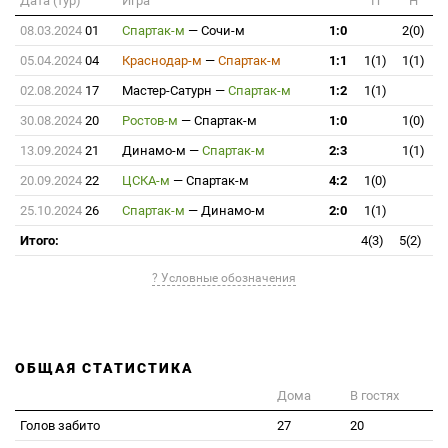
Дата (тур)
Игра
П
Н
08.03.2024
01
Спартак-м
—
Сочи-м
1:0
2(0)
05.04.2024
04
Краснодар-м
—
Спартак-м
1:1
1(1)
1(1)
02.08.2024
17
Мастер-Сатурн
—
Спартак-м
1:2
1(1)
30.08.2024
20
Ростов-м
—
Спартак-м
1:0
1(0)
13.09.2024
21
Динамо-м
—
Спартак-м
2:3
1(1)
20.09.2024
22
ЦСКА-м
—
Спартак-м
4:2
1(0)
25.10.2024
26
Спартак-м
—
Динамо-м
2:0
1(1)
Итого:
4(3)
5(2)
? Условные обозначения
ОБЩАЯ СТАТИСТИКА
Дома
В гостях
Голов забито
27
20