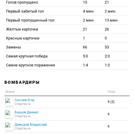
Голов пропущено
15
21
Первый забитый гол
4 мин.
2 мин.
Первый пропущенный гол
2 мин.
13 мин.
Желтые карточки
21
26
Красные карточки
1
0
Замены
66
53
Самая крупная победа
5:0
2:0
Самое крупное поражение
1:4
1:3
БОМБАРДИРЫ
Игрок
Голы
Сысоев Егор
9 (2)
Спартак-м
Борцов Даниил
6
Спартак-м
Давыдов Владислав
6
Спартак-м