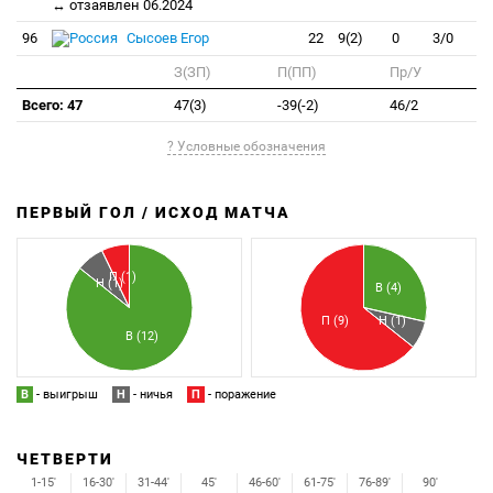
↔ отзаявлен 06.2024
96
Сысоев Егор
22
9(2)
0
3/0
З(ЗП)
П(ПП)
Пр/У
Всего: 47
47(3)
-39(-2)
46/2
? Условные обозначения
ПЕРВЫЙ ГОЛ / ИСХОД МАТЧА
З
П
П (1)
Н (1)
В (4)
П (9)
Н (1)
В (12)
В
- выигрыш
Н
- ничья
П
- поражение
ЧЕТВЕРТИ
1-15'
16-30'
31-44'
45'
46-60'
61-75'
76-89'
90'