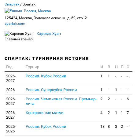
Спартак
/ Spartak
Россия, Москва
125424, Москва, Волоколамское ш., д. 69, стр. 2
spartak.com
Карседо Хуан
Главный тренер
СПАРТАК: ТУРНИРНАЯ ИСТОРИЯ
Год
Турнир
И
В
Н
П
О
2026-
Россия. Кубок России
1
1
-
-
-
2027
2026
Россия. Суперкубок России
1
-
1
-
-
2026-
Россия. Чемпионат России. Премьер-
2
2
-
-
6
2027
лига
2026-
Контрольные матчи
4
2
1
1
7
2027
2025-
Россия. Кубок России
13
8
3
2
-
2026