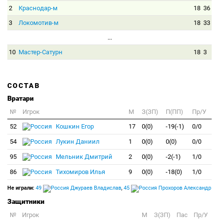
2
Краснодар-м
18
36
3
Локомотив-м
18
33
...
10
Мастер-Сатурн
18
3
СОСТАВ
Вратари
№
Игрок
M
З(ЗП)
П(ПП)
Пр/У
52
Кошкин Егор
17
0(0)
-19(-1)
0/0
54
Лукин Даниил
1
0(0)
0(0)
0/0
95
Мельник Дмитрий
2
0(0)
-2(-1)
1/0
86
Тихомиров Илья
9
0(0)
-18(0)
1/0
Не играли:
49
Джураев Владислав
,
45
Прохоров Александр
Защитники
№
Игрок
M
З(ЗП)
Пас
Пр/У