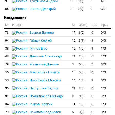
91
Трофимов Андрей
6
0(0)
0
1/0
65
Шопин Дмитрий
3
0(0)
0
0/0
Нападающие
№
Игрок
M
З(ЗП)
Пас
Пр/У
73
Борцов Даниил
17
6(0)
0
0/0
94
Гайдук Сергей
12
3(1)
1
0/0
38
Гуляев Егор
12
1(0)
1
1/0
48
Данилов Александр
21
2(0)
0
3/0
79
Житников Даниил
3
0(0)
0
0/0
56
Массалыга Никита
13
0(0)
0
1/0
50
Никифоров Максим
14
1(0)
2
0/0
36
Пастушков Вадим
21
2(0)
0
1/0
94
Помалюк Александр
8
0(0)
0
3/0
34
Рыков Георгий
14
1(0)
0
1/0
79
Соколов Владислав
6
0(0)
0
0/0