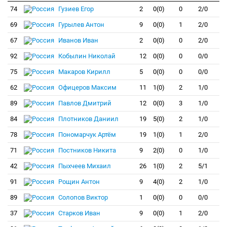
74
Гузиев Егор
2
0(0)
0
2/0
69
Гурылев Антон
9
0(0)
1
2/0
67
Иванов Иван
2
0(0)
0
2/0
92
Кобылин Николай
12
0(0)
0
0/0
75
Макаров Кирилл
5
0(0)
0
0/0
62
Офицеров Максим
11
1(0)
2
1/0
89
Павлов Дмитрий
12
0(0)
3
1/0
84
Плотников Даниил
19
5(0)
2
1/0
78
Пономарчук Артём
19
1(0)
1
2/0
71
Постников Никита
9
2(0)
0
1/0
42
Пыхчеев Михаил
26
1(0)
2
5/1
91
Рощин Антон
9
4(0)
2
1/0
89
Солопов Виктор
1
0(0)
0
0/0
37
Старков Иван
9
0(0)
1
2/0