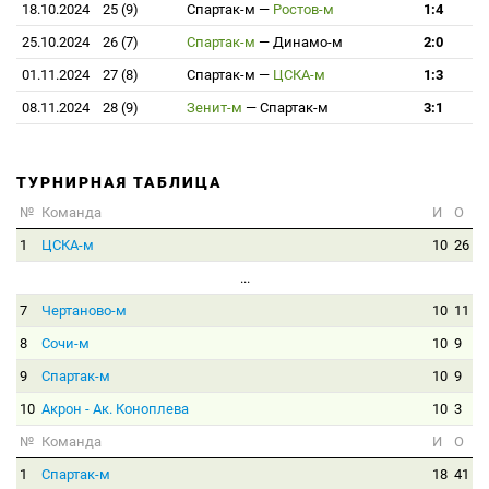
18.10.2024
25 (9)
Спартак-м
—
Ростов-м
1:4
25.10.2024
26 (7)
Спартак-м
—
Динамо-м
2:0
01.11.2024
27 (8)
Спартак-м
—
ЦСКА-м
1:3
08.11.2024
28 (9)
Зенит-м
—
Спартак-м
3:1
ТУРНИРНАЯ ТАБЛИЦА
№
Команда
И
О
1
ЦСКА-м
10
26
...
7
Чертаново-м
10
11
8
Сочи-м
10
9
9
Спартак-м
10
9
10
Акрон - Ак. Коноплева
10
3
№
Команда
И
О
1
Спартак-м
18
41