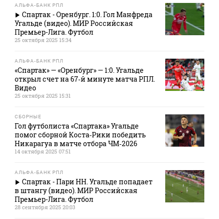
АЛЬФА-БАНК РПЛ
Спартак - Оренбург. 1:0. Гол Манфреда
Угальде (видео). МИР Российская
Премьер-Лига. Футбол
25 октября 2025 15:34
АЛЬФА-БАНК РПЛ
«Спартак» — «Оренбург» — 1:0. Угальде
открыл счет на 67‑й минуте матча РПЛ.
Видео
25 октября 2025 15:31
СБОРНЫЕ
Гол футболиста «Спартака» Угальде
помог сборной Коста‑Рики победить
Никарагуа в матче отбора ЧМ‑2026
14 октября 2025 07:51
АЛЬФА-БАНК РПЛ
Спартак - Пари НН. Угальде попадает
в штангу (видео). МИР Российская
Премьер-Лига. Футбол
28 сентября 2025 20:03