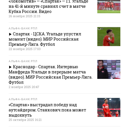
«Локомотив» — «Спартак» — 1:1. Угальде
на 41‑й минуте сравнял счет в матче
Кубка России. Видео
26 ноября 2025 21:15
АЛЬФА-БАНК РПЛ
Спартак - ЦСКА. Угальде упустил
момент (видео). МИР Российская
Премьер-Лига. Футбол
22 ноября 2025 17:03
АЛЬФА-БАНК РПЛ
Краснодар - Спартак. Интервью
Манфреда Угальде в перерыве матча
(видео). МИР Российская Премьер-Лига.
Футбол
2 ноября 2025 20:47
АЛЬФА-БАНК РПЛ
«Спартак» выстрадал победу над
аутсайдером. Станкович пока может
выдохнуть
25 октября 2025 16:21