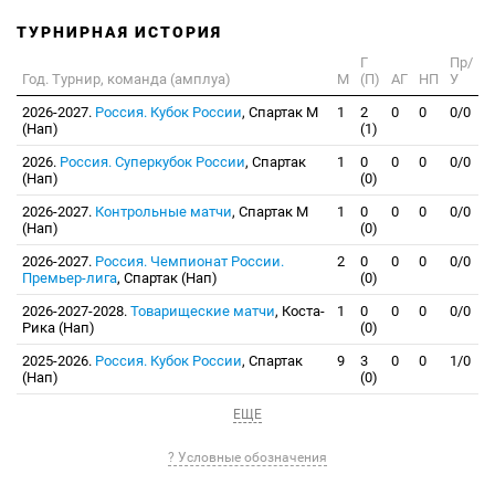
ТУРНИРНАЯ ИСТОРИЯ
Г
Пр/
Год. Турнир, команда (амплуа)
М
(П)
АГ
НП
У
2026-2027.
Россия. Кубок России
, Спартак М
1
2
0
0
0/0
(Нап)
(1)
2026.
Россия. Суперкубок России
, Спартак
1
0
0
0
0/0
(Нап)
(0)
2026-2027.
Контрольные матчи
, Спартак М
1
0
0
0
0/0
(Нап)
(0)
2026-2027.
Россия. Чемпионат России.
2
0
0
0
0/0
Премьер-лига
, Спартак (Нап)
(0)
2026-2027-2028.
Товарищеские матчи
, Коста-
1
0
0
0
0/0
Рика (Нап)
(0)
2025-2026.
Россия. Кубок России
, Спартак
9
3
0
0
1/0
(Нап)
(0)
ЕЩЕ
? Условные обозначения