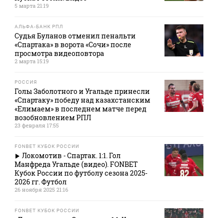
5 марта 21:19
АЛЬФА-БАНК РПЛ
Судья Буланов отменил пенальти
«Спартака» в ворота «Сочи» после
просмотра видеоповтора
2 марта 15:19
РОССИЯ
Голы Заболотного и Угальде принесли
«Спартаку» победу над казахстанским
«Елимаем» в последнем матче перед
возобновлением РПЛ
23 февраля 17:55
FONBET КУБОК РОССИИ
Локомотив - Спартак. 1:1. Гол
Манфреда Угальде (видео). FONBET
Кубок России по футболу сезона 2025-
2026 гг. Футбол
26 ноября 2025 21:16
FONBET КУБОК РОССИИ