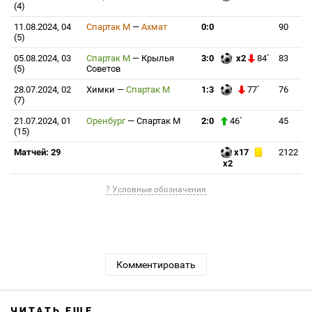
(4)
11.08.2024, 04
Спартак М
—
Ахмат
0:0
90
(5)
05.08.2024, 03
Спартак М
—
Крылья
3:0
x2
84`
83
(5)
Советов
28.07.2024, 02
Химки
—
Спартак М
1:3
77`
76
(7)
21.07.2024, 01
Оренбург
—
Спартак М
2:0
46`
45
(15)
Матчей: 29
x17
2122
x2
? Условные обозначения
Комментировать
ЧИТАТЬ ЕЩЕ