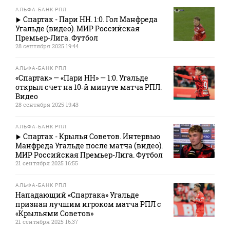
АЛЬФА-БАНК РПЛ
Спартак - Пари НН. 1:0. Гол Манфреда
Угальде (видео). МИР Российская
Премьер-Лига. Футбол
28 сентября 2025 19:44
АЛЬФА-БАНК РПЛ
«Спартак» — «Пари НН» — 1:0. Угальде
открыл счет на 10‑й минуте матча РПЛ.
Видео
28 сентября 2025 19:43
АЛЬФА-БАНК РПЛ
Спартак - Крылья Советов. Интервью
Манфреда Угальде после матча (видео).
МИР Российская Премьер-Лига. Футбол
21 сентября 2025 16:55
АЛЬФА-БАНК РПЛ
Нападающий «Спартака» Угальде
признан лучшим игроком матча РПЛ с
«Крыльями Советов»
21 сентября 2025 16:37