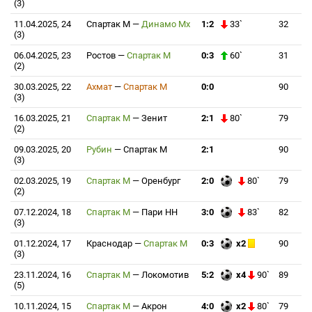
(3)
11.04.2025, 24
Спартак М
—
Динамо Мх
1:2
33`
32
(3)
06.04.2025, 23
Ростов
—
Спартак М
0:3
60`
31
(2)
30.03.2025, 22
Ахмат
—
Спартак М
0:0
90
(3)
16.03.2025, 21
Спартак М
—
Зенит
2:1
80`
79
(2)
09.03.2025, 20
Рубин
—
Спартак М
2:1
90
(3)
02.03.2025, 19
Спартак М
—
Оренбург
2:0
80`
79
(2)
07.12.2024, 18
Спартак М
—
Пари НН
3:0
83`
82
(3)
01.12.2024, 17
Краснодар
—
Спартак М
0:3
x2
90
(3)
23.11.2024, 16
Спартак М
—
Локомотив
5:2
x4
90`
89
(5)
10.11.2024, 15
Спартак М
—
Акрон
4:0
x2
80`
79