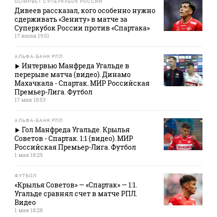
OLIMPBET СУПЕРКУБОК РОССИИ
Дивеев рассказал, кого особенно нужно
сдерживать «Зениту» в матче за
Суперкубок России против «Спартака»
17 июля 19:51
АЛЬФА-БАНК РПЛ
Интервью Манфреда Угальде в
перерыве матча (видео). Динамо
Махачкала - Спартак. МИР Российская
Премьер-Лига. Футбол
17 мая 18:53
АЛЬФА-БАНК РПЛ
Гол Манфреда Угальде. Крылья
Советов - Спартак. 1:1 (видео). МИР
Российская Премьер-Лига. Футбол
1 мая 18:29
ФУТБОЛ
«Крылья Советов» — «Спартак» — 1:1.
Угальде сравнял счет в матче РПЛ.
Видео
1 мая 18:28