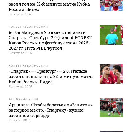
забил гол на 52‑й минуте матча Кубка
России. Видео
5 августа 19:43
FONBET КУБОК РОССИИ
Гол Манфреда Угальде с пенальти.
Спартак - Оренбург. 2:0 (видео). FONBET
Кубок России по футболу сезона 2026 -
2027 гг. Путь РПЛ. Футбол
5 августа 19:07
FONBET КУБОК РОССИИ
«Спартак» — «Оренбург» — 2:0. Угальде
забил с пенальти на 33‑й минуте матча
Кубка России. Видео
5 августа 19:05
АЛЬФА-БАНК РПЛ
Аршавин: «Чтобы бороться с «Зенитом»
за первое место, «Спартаку» нужен
забивной форвард»
28 июля 00:14