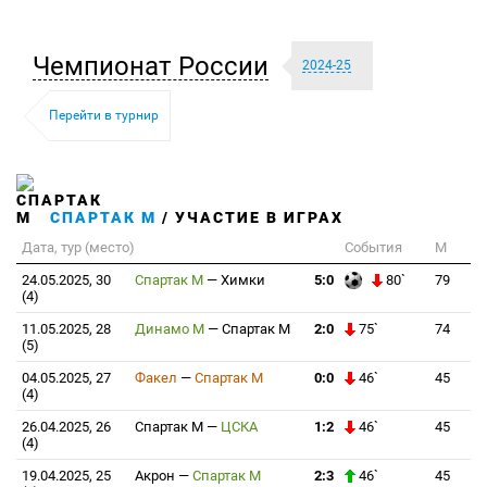
Чемпионат России
2024-25
Перейти в турнир
СПАРТАК М
/ УЧАСТИЕ В ИГРАХ
Дата, тур (место)
События
М
24.05.2025, 30
Спартак М
—
Химки
5:0
80`
79
(4)
11.05.2025, 28
Динамо М
—
Спартак М
2:0
75`
74
(5)
04.05.2025, 27
Факел
—
Спартак М
0:0
46`
45
(4)
26.04.2025, 26
Спартак М
—
ЦСКА
1:2
46`
45
(4)
19.04.2025, 25
Акрон
—
Спартак М
2:3
46`
45