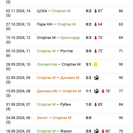
(5)
02.11.2024, 14
ЦСКА
—
Спартак М
0:2
87`
86
(5)
27.10.2024, 13
Пари НН
—
Спартак М
0:2
64`
63
(6)
19.10.2024, 12
Спартак М
—
Краснодар
0:3
70`
69
(6)
05.10.2024, 11
Спартак М
—
Ростов
3:0
72`
71
(6)
28.09.2024, 10
Локомотив
—
Спартак М
3:1
90
(6)
22.09.2024, 09
Спартак М
—
Динамо М
2:2
90
(5)
15.09.2024, 08
Динамо Мх
—
Спартак М
1:1
78`
77
(5)
31.08.2024, 07
Спартак М
—
Рубин
1:0
85`
84
(4)
24.08.2024, 06
Зенит
—
Спартак М
0:0
90
(5)
18.08.2024, 05
Спартак М
—
Факел
3:0
80`
79