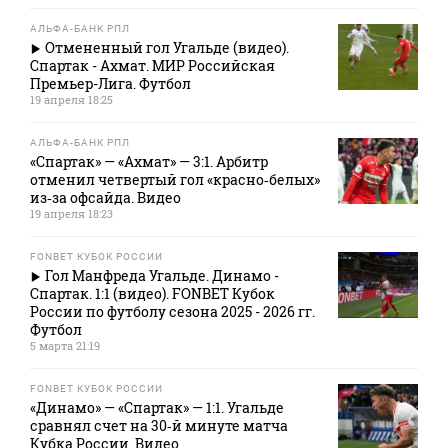
АЛЬФА-БАНК РПЛ
Отмененный гол Угальде (видео).
Спартак - Ахмат. МИР Российская
Премьер-Лига. Футбол
19 апреля 18:25
АЛЬФА-БАНК РПЛ
«Спартак» — «Ахмат» — 3:1. Арбитр
отменил четвертый гол «красно‑белых»
из‑за офсайда. Видео
19 апреля 18:23
FONBET КУБОК РОССИИ
Гол Манфреда Угальде. Динамо -
Спартак. 1:1 (видео). FONBET Кубок
России по футболу сезона 2025 - 2026 гг.
Футбол
5 марта 21:19
FONBET КУБОК РОССИИ
«Динамо» — «Спартак» — 1:1. Угальде
сравнял счет на 30‑й минуте матча
Кубка России. Видео