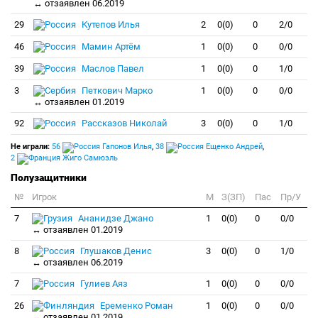
↔ отзаявлен 06.2019
29
Кутепов Илья
2
0(0)
0
2/0
46
Мамин Артём
1
0(0)
0
0/0
39
Маслов Павел
1
0(0)
0
1/0
3
Петкович Марко
1
0(0)
0
0/0
↔ отзаявлен 01.2019
92
Рассказов Николай
3
0(0)
0
1/0
Не играли:
56
Гапонов Илья
,
38
Ещенко Андрей
,
2
Жиго Самюэль
Полузащитники
№
Игрок
M
З(ЗП)
Пас
Пр/У
7
Ананидзе Джано
1
0(0)
0
0/0
↔ отзаявлен 01.2019
8
Глушаков Денис
3
0(0)
0
1/0
↔ отзаявлен 06.2019
7
Гулиев Аяз
1
0(0)
0
0/0
26
Еременко Роман
1
0(0)
0
0/0
↔ отзаявлен 01.2019