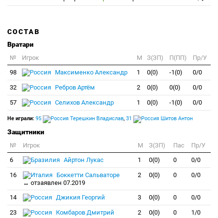
СОСТАВ
Вратари
№
Игрок
M
З(ЗП)
П(ПП)
Пр/У
98
Максименко Александр
1
0(0)
-1(0)
0/0
32
Ребров Артём
2
0(0)
0(0)
0/0
57
Селихов Александр
1
0(0)
-1(0)
0/0
Не играли:
95
Терешкин Владислав
,
31
Шитов Антон
Защитники
№
Игрок
M
З(ЗП)
Пас
Пр/У
6
Айртон Лукас
1
0(0)
0
0/0
16
Боккетти Сальваторе
2
0(0)
0
0/0
↔ отзаявлен 07.2019
14
Джикия Георгий
3
0(0)
0
0/0
23
Комбаров Дмитрий
2
0(0)
0
1/0