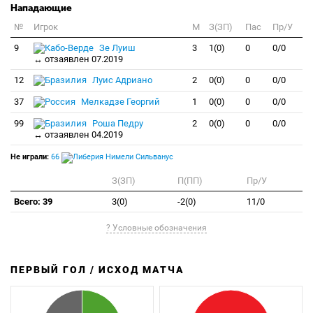
Нападающие
№
Игрок
M
З(ЗП)
Пас
Пр/У
9
Зе Луиш
3
1(0)
0
0/0
↔ отзаявлен 07.2019
12
Луис Адриано
2
0(0)
0
0/0
37
Мелкадзе Георгий
1
0(0)
0
0/0
99
Роша Педру
2
0(0)
0
0/0
↔ отзаявлен 04.2019
Не играли:
66
Нимели Сильванус
З(ЗП)
П(ПП)
Пр/У
Всего: 39
3(0)
-2(0)
11/0
? Условные обозначения
ПЕРВЫЙ ГОЛ / ИСХОД МАТЧА
З
П