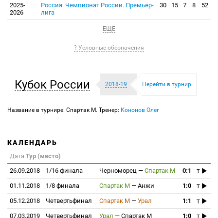
2025-
Россия. Чемпионат России. Премьер-
30
15
7
8
52
2026
лига
ЕЩЕ
? Условные обозначения
Кубок России
2018-19
Перейти в турнир
Название в турнире: Спартак М. Тренер:
Кононов Олег
КАЛЕНДАРЬ
Дата
Тур (место)
26.09.2018
1/16 финала
Черноморец
—
Спартак М
0:1
T
01.11.2018
1/8 финала
Спартак М
—
Анжи
1:0
T
05.12.2018
Четвертьфинал
Спартак М
—
Урал
1:1
T
07.03.2019
Четвертьфинал
Урал
—
Спартак М
1:0
T