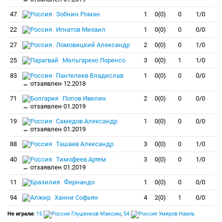
47
Зобнин Роман
1
0(0)
0
1/0
22
Игнатов Михаил
1
0(0)
0
0/0
27
Ломовицкий Александр
2
0(0)
0
1/0
25
Мельгарехо Лоренсо
3
0(0)
1
1/0
83
Пантелеев Владислав
1
0(0)
0
0/0
↔ отзаявлен 12.2018
71
Попов Ивелин
2
0(0)
0
0/0
↔ отзаявлен 01.2019
19
Самедов Александр
1
0(0)
0
0/0
↔ отзаявлен 01.2019
88
Ташаев Александр
3
0(0)
0
1/0
40
Тимофеев Артем
3
0(0)
0
1/0
↔ отзаявлен 01.2019
11
Фернандо
1
0(0)
0
0/0
94
Ханни Софьян
4
2(0)
1
0/0
Не играли:
15
Глушенков Максим
,
54
Умяров Наиль