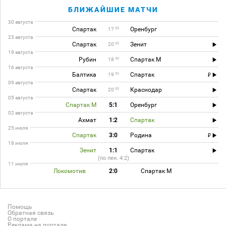
БЛИЖАЙШИЕ МАТЧИ
30 августа
Спартак
Оренбург
30
17
23 августа
Спартак
Зенит
00
20
19 августа
Рубин
Спартак М
30
18
16 августа
Балтика
Спартак
30
19
09 августа
Спартак
Краснодар
00
20
05 августа
Спартак М
5:1
Оренбург
02 августа
Ахмат
1:2
Спартак
25 июля
Спартак
3:0
Родина
18 июля
Зенит
1:1
Спартак
(по пен. 4:2)
11 июля
Локомотив
2:0
Спартак М
Помощь
Обратная связь
О портале
Реклама на портале