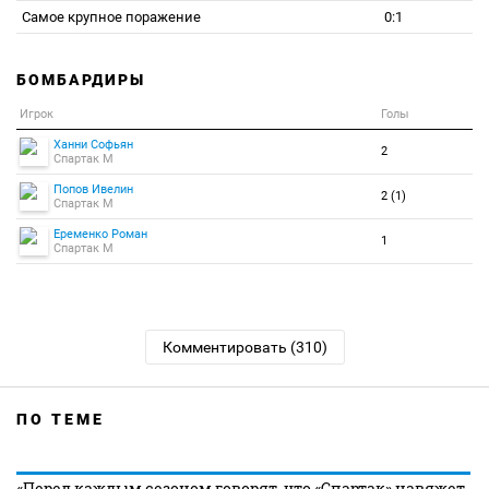
Самое крупное поражение
0:1
БОМБАРДИРЫ
Игрок
Голы
Ханни Софьян
2
Спартак М
Попов Ивелин
2 (1)
Спартак М
Еременко Роман
1
Спартак М
Комментировать (310)
ПО ТЕМЕ
«Перед каждым сезоном говорят, что «Спартак» навяжет