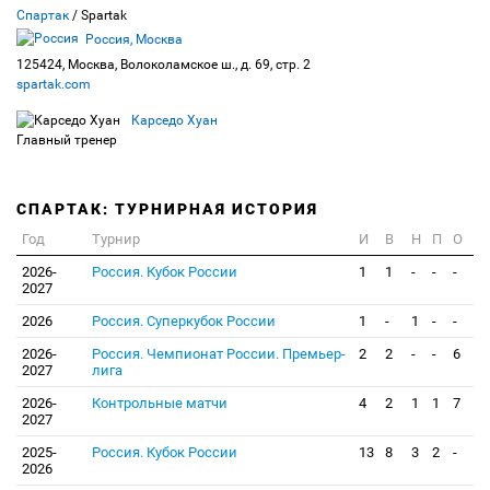
Спартак
/ Spartak
Россия, Москва
125424, Москва, Волоколамское ш., д. 69, стр. 2
spartak.com
Карседо Хуан
Главный тренер
СПАРТАК: ТУРНИРНАЯ ИСТОРИЯ
Год
Турнир
И
В
Н
П
О
2026-
Россия. Кубок России
1
1
-
-
-
2027
2026
Россия. Суперкубок России
1
-
1
-
-
2026-
Россия. Чемпионат России. Премьер-
2
2
-
-
6
2027
лига
2026-
Контрольные матчи
4
2
1
1
7
2027
2025-
Россия. Кубок России
13
8
3
2
-
2026