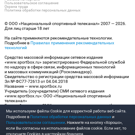
Пользовательское соглашение
Охрана труда
Политика обработки персональных данных
© ООО «Национальный спортивный телеканал» 2007 — 2026.
Для лиц старше 18 лет
На сайте применяются рекомендательные технологии.
Подробнее в
Правилах применения рекомендательных
технологий
Средство массовой информации сетевое издание
«www.sportbox.ru» зарегистрировано Федеральной службой
по надзору в сфере связи, информационных технологий
и массовых коммуникаций (Роскомнадзор).
Свидетельство о регистрации средства массовой информации
Эл № ФС77-72613 от 04.04.2018
Название — www.sportbox.ru
Учредитель (соучредители) СМИ сетевого издания
«www.sportbox.ru»: ООО «Национальный спортивный
телеканал»
Главный редактор СМИ сетевого издания «www.sportbox.ru»:
Конов В.А.
Мы используем файлы Сookie для корректной работы веб-сайта.
Номер телефона редакции СМИ сетевого издания
Подробнее в
Политике обработки персональных данных
и
«www.sportbox.ru»: +7 (495) 653 8419
Пользовательском соглашении
. Нажмите на кнопку «Хорошо»,
Адрес электронной почты редакции СМИ сетевого издания
если Вы согласны на использование файлов cookie. Если нет, то
«www.sportbox.ru»: editor@sportbox.ru
отключите Cookies в настройках браузера