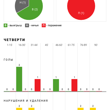
Н (1)
В (2)
П (1)
В
- выигрыш
Н
- ничья
П
- поражение
ЧЕТВЕРТИ
1-15'
16-30'
31-44'
45'
46-60'
61-75'
76-89'
90'
ГОЛЫ
2
1
1
1
0
0
0
0
0
0
0
0
0
0
0
0
НАРУШЕНИЯ И УДАЛЕНИЯ
2
2
2
2