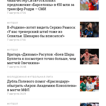
«Манчестер Сити» отклонил
предложение «Барселоны» в €50 млн за
трансфер Родри — СМИ
7 августа 17:16
ФУТБОЛ
В «Родине» хотят видеть Серхио Рамоса:
«У нас тренерский штаб тоже из
Севильи. Шикарно бы вписался!»
7 августа 17:01
ФУТБОЛ
Вратарь «Динамо» Расулов: «Боев Шары
Буллета я посмотрел точно больше, чем
матчей Овечкина»
7 августа 16:44
МОЛОДЕЖНАЯ ФУТБОЛЬНАЯ ЛИГА
Дубль Полевого помог «Краснодару»
обыграть «Акрон‑Академию Коноплева»
в матче МФЛ
7 августа 16:19
ФУТБОЛ