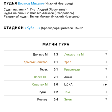
СУДЬЯ
Вилков Михаил
(Нижний Новгород)
Судья на линии 1: Глот Андрей (Ярославль)
Судья на линии 2: Ширяев Алексей (Ставрополь)
Резервный судья: Белов Михаил (Нижний Новгород)
СТАДИОН
«Кубань»
(Краснодар)
Зрителей: 15282
МАТЧИ ТУРА
Динамо М
1:3
Локомотив М
T
Крылья Советов
1:1
Урал
T
Терек
0:1
Краснодар
T
Волга НН
2:1
Анжи
T
Спартак М
3:0
ЦСКА
T
Рубин
1:2
Томь
T
Ростов
0:4
Зенит
T