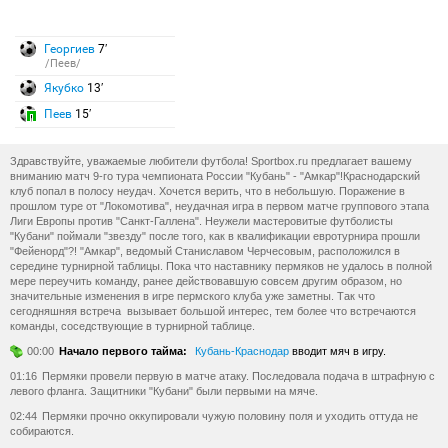
Георгиев
7′
/Пеев/
Якубко
13′
Пеев
15′
Здравствуйте, уважаемые любители футбола! Sportbox.ru предлагает вашему
вниманию матч 9-го тура чемпионата России "Кубань" - "Амкар"!Краснодарский
клуб попал в полосу неудач. Хочется верить, что в небольшую. Поражение в
прошлом туре от "Локомотива", неудачная игра в первом матче группового этапа
Лиги Европы против "Санкт-Галлена". Неужели мастеровитые футболисты
"Кубани" поймали "звезду" после того, как в квалификации евротурнира прошли
"Фейенорд"?! "Амкар", ведомый Станиславом Черчесовым, расположился в
середине турнирной таблицы. Пока что наставнику пермяков не удалось в полной
мере переучить команду, ранее действовавшую совсем другим образом, но
значительные изменения в игре пермского клуба уже заметны. Так что
сегодняшняя встреча вызывает большой интерес, тем более что встречаются
команды, соседствующие в турнирной таблице.
00:00
Начало первого тайма:
Кубань-Краснодар
вводит мяч в игру.
01:16
Пермяки провели первую в матче атаку. Последовала подача в штрафную с
левого фланга. Защитники "Кубани" были первыми на мяче.
02:44
Пермяки прочно оккупировали чужую половину поля и уходить оттуда не
собираются.