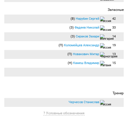
Запасные
(В)
Нарубин Сергей
42
(З)
Фадеев Николай
33
(З)
Сираков Захари
14
(П)
Коломейцев Александр
19
(П)
Новакович Митар
13
(Н)
Камеш Владимир
15
Тренер
Черчесов Станислав
? Условные обозначения