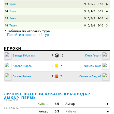
13
Урал
9
1/3/5
9-18
6
14
Томь
9
1/1/7
8-17
4
15
Анжи
9
0/4/5
9-16
4
16
Терек
9
0/3/6
3-10
3
* Таблица по итогам 9 тура
Перейти в последний тур
ИГРОКИ
7
12
Бальде Ибрагим
Пеев Георги
8
7
Каборе Шарль
Фибель Тома
2
2
Бугаев Роман
Семенов Андрей
ЛИЧНЫЕ ВСТРЕЧИ КУБАНЬ-КРАСНОДАР -
АМКАР-ПЕРМЬ
11 мая 2013
Кубань
4:0
Амкар
T
03 ноя 2012
Амкар
0:3
Кубань
T