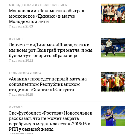
МОЛОДЕЖНАЯ ФУТБОЛЬНАЯ ЛИГА
Московский «Локомотив» обыграл
московское «Динамо» в матче
Молодежной лиги
7 августа 21:03
ФУТБОЛ
Ловчев — о «Динамо»: «Шварц, заткни
им всем рот. Выиграй три матча, и мы
будем тут говорить: «Красавец»
7 августа 20:22
LEON-ВТОРАЯ ЛИГА
«Алания» проведет первый матч на
обновленном Республиканском
стадионе «Спартак» 15 августа
7 августа 20:18
ФУТБОЛ
Экс‑футболист «Ростова» Новосельцев
рассказал, что не может забрать
серебряную медаль за сезон‑2015/16 в
РПЛ у бывшей жены
7 августа 20:13