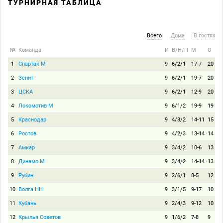
ТУРНИРНАЯ ТАБЛИЦА
Всего
Дома
В гостях
№
Команда
И
В/Н/П
М
О
1
Спартак М
9
6/2/1
17-7
20
2
Зенит
9
6/2/1
19-7
20
3
ЦСКА
9
6/2/1
12-9
20
4
Локомотив М
9
6/1/2
19-9
19
5
Краснодар
9
4/3/2
14-11
15
6
Ростов
9
4/2/3
13-14
14
7
Амкар
9
3/4/2
10-6
13
8
Динамо М
9
3/4/2
14-14
13
9
Рубин
9
2/6/1
8-5
12
10
Волга НН
9
3/1/5
9-17
10
11
Кубань
9
2/4/3
9-12
10
12
Крылья Советов
9
1/6/2
7-8
9