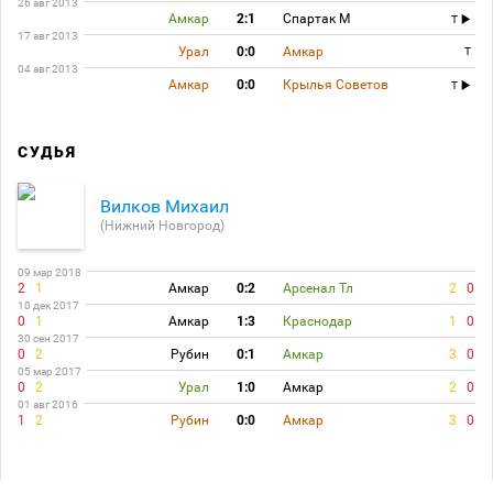
26 авг 2013
Амкар
2:1
Спартак М
T
17 авг 2013
Урал
0:0
Амкар
T
04 авг 2013
Амкар
0:0
Крылья Советов
T
СУДЬЯ
Вилков Михаил
(Нижний Новгород)
09 мар 2018
2
1
Амкар
0:2
Арсенал Тл
2
0
10 дек 2017
0
1
Амкар
1:3
Краснодар
1
0
30 сен 2017
0
2
Рубин
0:1
Амкар
3
0
05 мар 2017
0
2
Урал
1:0
Амкар
2
0
01 авг 2016
1
2
Рубин
0:0
Амкар
3
0