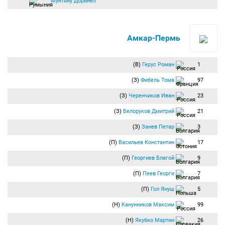
Мунтяну Доринел
Амкар-Пермь
(В)
Герус Роман
1
(З)
Фибель Тома
97
(З)
Черенчиков Иван
23
(З)
Белоруков Дмитрий
21
(З)
Занев Петар
3
(П)
Васильев Константин
17
(П)
Георгиев Благой
9
(П)
Пеев Георги
7
(П)
Гол Януш
5
(Н)
Канунников Максим
99
(Н)
Якубко Мартин
26