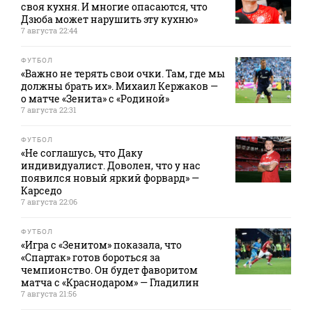
своя кухня. И многие опасаются, что
Дзюба может нарушить эту кухню»
7 августа 22:44
ФУТБОЛ
«Важно не терять свои очки. Там, где мы
должны брать их». Михаил Кержаков —
о матче «Зенита» с «Родиной»
7 августа 22:31
ФУТБОЛ
«Не соглашусь, что Даку
индивидуалист. Доволен, что у нас
появился новый яркий форвард» —
Карседо
7 августа 22:06
ФУТБОЛ
«Игра с «Зенитом» показала, что
«Спартак» готов бороться за
чемпионство. Он будет фаворитом
матча с «Краснодаром» — Гладилин
7 августа 21:56