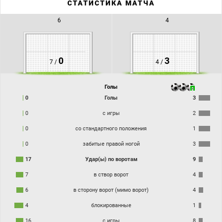
СТАТИСТИКА МАТЧА
6
4
0
3
7 /
4 /
Голы
0
Голы
3
0
с игры
2
0
со стандартного положения
1
0
забитые правой ногой
3
17
Удар(ы) по воротам
9
7
в створ ворот
4
6
в сторону ворот (мимо ворот)
4
4
блокированные
1
16
с игры
8