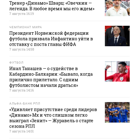
Тренер «Динамо» Шварц: «Овечкин —
легенда. В любое время мы его ждем»
7 августа 16:19
ЧЕМПИОНАТ МИРА
Президент Норвежской федерации
футбола призвала Инфантино уйти в
отставку с поста главы ФИФА
7 августа 14:58
ФУТБОЛ
Инал Танашев — о судействе в
Кабардино‑Балкарии: «Бывало, когда
прилично прилетало. С одним
футболистом начали драться»
7 августа 14:16
АЛЬФА-БАНК РПЛ
«Удивляет присутствие среди лидеров
«Динамо» Мх и что слишком легко
выиграл «Зенит» — Журавель о старте
сезона РПЛ
7 августа 14:01