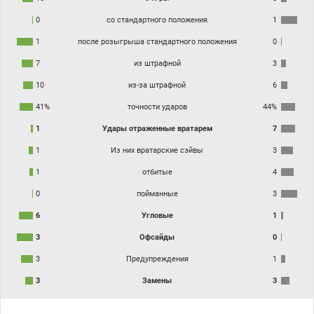
0
со стандартного положения
1
1
после розыгрыша стандартного положения
0
7
из штрафной
3
10
из-за штрафной
6
41%
точности ударов
44%
1
Удары отраженные вратарем
7
1
Из них вратарские сэйвы
3
1
отбитые
4
0
пойманные
3
6
Угловые
1
3
Офсайды
0
3
Предупреждения
1
3
Замены
3