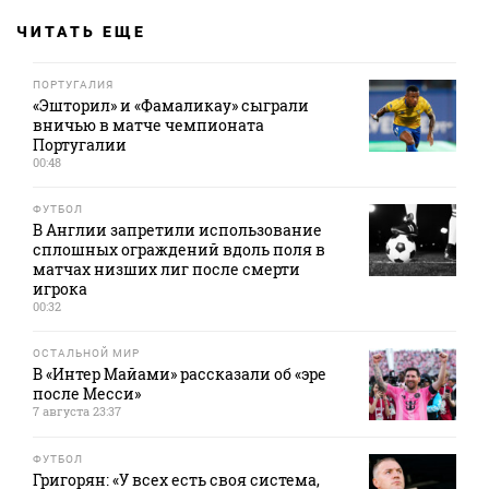
ЧИТАТЬ ЕЩЕ
ПОРТУГАЛИЯ
«Эшторил» и «Фамаликау» сыграли
вничью в матче чемпионата
Португалии
00:48
ФУТБОЛ
В Англии запретили использование
сплошных ограждений вдоль поля в
матчах низших лиг после смерти
игрока
00:32
ОСТАЛЬНОЙ МИР
В «Интер Майами» рассказали об «эре
после Месси»
7 августа 23:37
ФУТБОЛ
Григорян: «У всех есть своя система,