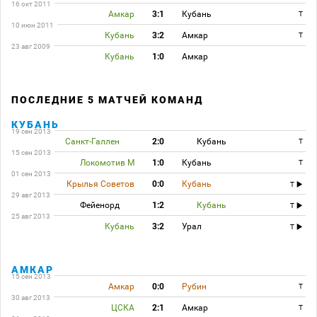
16 окт 2011
Амкар
3:1
Кубань
T
10 июн 2011
Кубань
3:2
Амкар
T
23 авг 2009
Кубань
1:0
Амкар
ПОСЛЕДНИЕ 5 МАТЧЕЙ КОМАНД
КУБАНЬ
19 сен 2013
Санкт-Галлен
2:0
Кубань
T
15 сен 2013
Локомотив М
1:0
Кубань
T
01 сен 2013
Крылья Советов
0:0
Кубань
T
29 авг 2013
Фейенорд
1:2
Кубань
T
25 авг 2013
Кубань
3:2
Урал
T
АМКАР
15 сен 2013
Амкар
0:0
Рубин
T
30 авг 2013
ЦСКА
2:1
Амкар
T