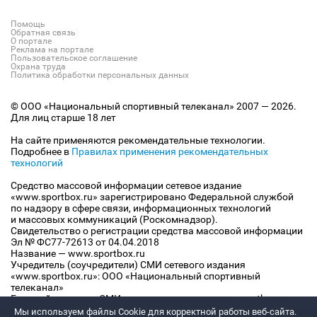
Помощь
Обратная связь
О портале
Реклама на портале
Пользовательское соглашение
Охрана труда
Политика обработки персональных данных
© ООО «Национальный спортивный телеканал» 2007 — 2026.
Для лиц старше 18 лет
На сайте применяются рекомендательные технологии.
Подробнее в
Правилах применения рекомендательных
технологий
Средство массовой информации сетевое издание
«www.sportbox.ru» зарегистрировано Федеральной службой
по надзору в сфере связи, информационных технологий
и массовых коммуникаций (Роскомнадзор).
Свидетельство о регистрации средства массовой информации
Эл № ФС77-72613 от 04.04.2018
Название — www.sportbox.ru
Учредитель (соучредители) СМИ сетевого издания
«www.sportbox.ru»: ООО «Национальный спортивный
телеканал»
Главный редактор СМИ сетевого издания «www.sportbox.ru»:
Конов В.А.
Мы используем файлы Сookie для корректной работы веб-сайта.