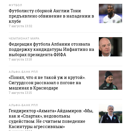
ФУТБОЛ
Футболисту сборной Англии Тони
предъявлено обвинение в нападении в
клубе
7 августа 13:32
ЧЕМПИОНАТ МИРА
Федерация футбола Албании отозвала
поддержку кандидатуры Инфантино на
выборах президента ФИФА
7 августа 13:18
АЛЬФА-БАНК РПЛ
«Понял, что я не такой уж и крутой».
Сигурдссон рассказал о погоне на
машинах в Краснодаре
7 августа 13:15
АЛЬФА-БАНК РПЛ
Гендиректор «Ахмата» Айдамиров: «Мы,
как и «Спартак», недовольны
судейством. Не считаем поведение
Касинтуры агрессивным»