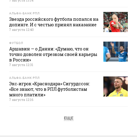
7 августа 13:14
АЛЬФА-БАНК РПЛ
Звезда российского футбола попался на
допинге. И с честью принял наказание
7 августа 12:40
ФУТБОЛ
Аршавин — о Данни: «Думаю, что он
точно доволен отрезком своей карьеры
в России»
7 августа 12:31
АЛЬФА-БАНК РПЛ
Экс‑игрок «Краснодара» Сигурдссон:
«Все знают, что в РПЛ футболистам
много платили»
7 августа 12:16
ЕЩЕ