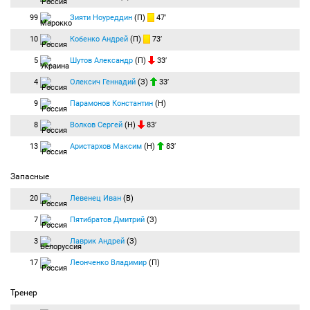
99
Зияти Ноуреддин
(П)
47′
10
Кобенко Андрей
(П)
73′
5
Шутов Александр
(П)
33′
4
Олексич Геннадий
(З)
33′
9
Парамонов Константин
(Н)
8
Волков Сергей
(Н)
83′
13
Аристархов Максим
(Н)
83′
Запасные
20
Левенец Иван
(В)
7
Пятибратов Дмитрий
(З)
3
Лаврик Андрей
(З)
17
Леонченко Владимир
(П)
Тренер