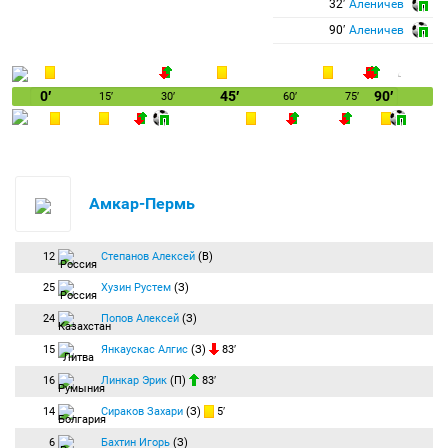
32′
Аленичев
90′
Аленичев
0′
45′
90′
15′
30′
60′
75′
Амкар-Пермь
12
Степанов Алексей
(В)
25
Хузин Рустем
(З)
24
Попов Алексей
(З)
15
Янкаускас Алгис
(З)
83′
16
Линкар Эрик
(П)
83′
14
Сираков Захари
(З)
5′
6
Бахтин Игорь
(З)