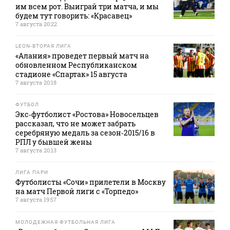
им всем рот. Выиграй три матча, и мы
будем тут говорить: «Красавец»
7 августа 20:22
LEON-ВТОРАЯ ЛИГА
«Алания» проведет первый матч на
обновленном Республиканском
стадионе «Спартак» 15 августа
7 августа 20:18
ФУТБОЛ
Экс‑футболист «Ростова» Новосельцев
рассказал, что не может забрать
серебряную медаль за сезон‑2015/16 в
РПЛ у бывшей жены
7 августа 20:13
ЛИГА ПАРИ
Футболисты «Сочи» прилетели в Москву
на матч Первой лиги с «Торпедо»
7 августа 19:57
МОЛОДЕЖНАЯ ФУТБОЛЬНАЯ ЛИГА