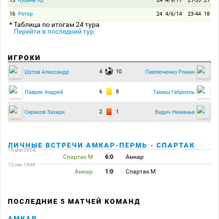
15
Кубань Кр
24
4/9/11
21-33
21
16
Ротор
24
4/6/14
23-44
18
* Таблица по итогам 24 тура
Перейти в последний тур
ИГРОКИ
4
10
Шутов Александр
Павлюченко Роман
6
8
Лаврик Андрей
Тамаш Габриэль
2
1
Сираков Захари
Видич Неманья
ЛИЧНЫЕ ВСТРЕЧИ АМКАР-ПЕРМЬ - СПАРТАК
18 апр 2004
Спартак М
6:0
Амкар
12 сен 1998
Амкар
1:0
Спартак М
ПОСЛЕДНИЕ 5 МАТЧЕЙ КОМАНД
АМКАР