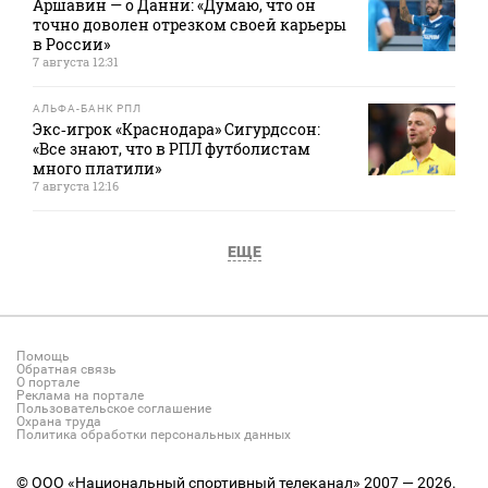
Аршавин — о Данни: «Думаю, что он
точно доволен отрезком своей карьеры
в России»
7 августа 12:31
АЛЬФА-БАНК РПЛ
Экс‑игрок «Краснодара» Сигурдссон:
«Все знают, что в РПЛ футболистам
много платили»
7 августа 12:16
ЕЩЕ
Помощь
Обратная связь
О портале
Реклама на портале
Пользовательское соглашение
Охрана труда
Политика обработки персональных данных
© ООО «Национальный спортивный телеканал» 2007 — 2026.