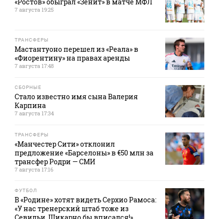
«Ростов» обыграл «Зенит» в матче МФЛ
7 августа 19:25
ТРАНСФЕРЫ
Мастантуоно перешел из «Реала» в
«Фиорентину» на правах аренды
7 августа 17:48
СБОРНЫЕ
Стало известно имя сына Валерия
Карпина
7 августа 17:34
ТРАНСФЕРЫ
«Манчестер Сити» отклонил
предложение «Барселоны» в €50 млн за
трансфер Родри — СМИ
7 августа 17:16
ФУТБОЛ
В «Родине» хотят видеть Серхио Рамоса:
«У нас тренерский штаб тоже из
Севильи. Шикарно бы вписался!»