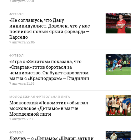
7 августа 22:31
ФУТБОЛ
«Не соглашусь, что Даку
индивидуалист. Доволен, что у нас
появился новый яркий форвард» —
Карседо
7 августа 22:06
ФУТБОЛ
«Игра с «Зенитом» показала, что
«Спартак» готов бороться за
чемпионство. Он будет фаворитом
матча с «Краснодаром» — Гладилин
7 августа 21:56
МОЛОДЕЖНАЯ ФУТБОЛЬНАЯ ЛИГА
Московский «Локомотив» обыграл
московское «Динамо» в матче
Молодежной лиги
7 августа 21:03
ФУТБОЛ
Ловчев — о «Динамо»: «Шварц, заткни