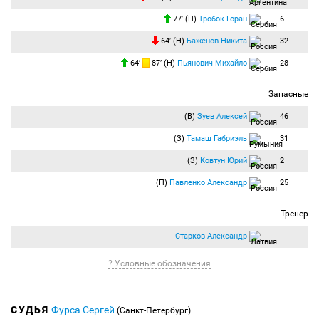
77′ (П)
Тробок Горан
6
64′ (Н)
Баженов Никита
32
64′
87′ (Н)
Пьянович Михайло
28
Запасные
(В)
Зуев Алексей
46
(З)
Тамаш Габриэль
31
(З)
Ковтун Юрий
2
(П)
Павленко Александр
25
Тренер
Старков Александр
? Условные обозначения
СУДЬЯ
Фурса Сергей
(Санкт-Петербург)