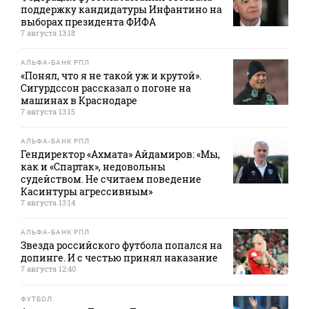
поддержку кандидатуры Инфантино на
выборах президента ФИФА
7 августа 13:18
АЛЬФА-БАНК РПЛ
«Понял, что я не такой уж и крутой».
Сигурдссон рассказал о погоне на
машинах в Краснодаре
7 августа 13:15
АЛЬФА-БАНК РПЛ
Гендиректор «Ахмата» Айдамиров: «Мы,
как и «Спартак», недовольны
судейством. Не считаем поведение
Касинтуры агрессивным»
7 августа 13:14
АЛЬФА-БАНК РПЛ
Звезда российского футбола попался на
допинге. И с честью принял наказание
7 августа 12:40
ФУТБОЛ