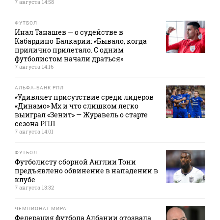
7 августа 14:58
ФУТБОЛ
Инал Танашев — о судействе в
Кабардино‑Балкарии: «Бывало, когда
прилично прилетало. С одним
футболистом начали драться»
7 августа 14:16
АЛЬФА-БАНК РПЛ
«Удивляет присутствие среди лидеров
«Динамо» Мх и что слишком легко
выиграл «Зенит» — Журавель о старте
сезона РПЛ
7 августа 14:01
ФУТБОЛ
Футболисту сборной Англии Тони
предъявлено обвинение в нападении в
клубе
7 августа 13:32
ЧЕМПИОНАТ МИРА
Федерация футбола Албании отозвала