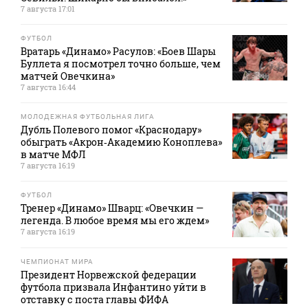
7 августа 17:01
ФУТБОЛ
Вратарь «Динамо» Расулов: «Боев Шары
Буллета я посмотрел точно больше, чем
матчей Овечкина»
7 августа 16:44
МОЛОДЕЖНАЯ ФУТБОЛЬНАЯ ЛИГА
Дубль Полевого помог «Краснодару»
обыграть «Акрон‑Академию Коноплева»
в матче МФЛ
7 августа 16:19
ФУТБОЛ
Тренер «Динамо» Шварц: «Овечкин —
легенда. В любое время мы его ждем»
7 августа 16:19
ЧЕМПИОНАТ МИРА
Президент Норвежской федерации
футбола призвала Инфантино уйти в
отставку с поста главы ФИФА