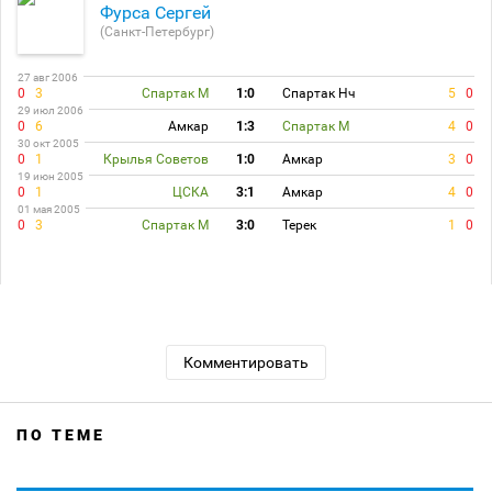
Фурса Сергей
(Санкт-Петербург)
27 авг 2006
0
3
Спартак М
1:0
Спартак Нч
5
0
29 июл 2006
0
6
Амкар
1:3
Спартак М
4
0
30 окт 2005
0
1
Крылья Советов
1:0
Амкар
3
0
19 июн 2005
0
1
ЦСКА
3:1
Амкар
4
0
01 мая 2005
0
3
Спартак М
3:0
Терек
1
0
Комментировать
ПО ТЕМЕ