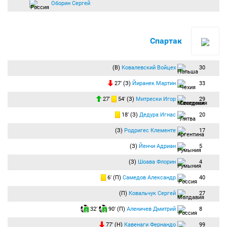
Оборин Сергей
Спартак
(В)
Ковалевский Войцех
30
27′ (З)
Йиранек Мартин
33
27′
54′ (З)
Митрески Игор
29
18′ (З)
Дедура Игнас
20
(З)
Родригес Клементе
17
(З)
Йенчи Адриан
5
(З)
Шоава Флорин
4
6′ (П)
Самедов Александр
40
(П)
Ковальчук Сергей
27
32′
90′ (П)
Аленичев Дмитрий
8
77′ (Н)
Кавенаги Фернандо
99