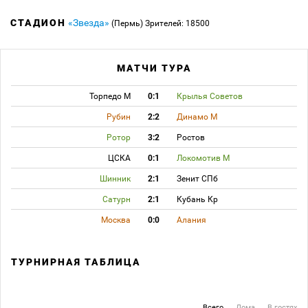
СТАДИОН
«Звезда»
(Пермь)
Зрителей: 18500
МАТЧИ ТУРА
Торпедо М
0:1
Крылья Советов
Рубин
2:2
Динамо М
Ротор
3:2
Ростов
ЦСКА
0:1
Локомотив М
Шинник
2:1
Зенит СПб
Сатурн
2:1
Кубань Кр
Москва
0:0
Алания
ТУРНИРНАЯ ТАБЛИЦА
Всего
Дома
В гостях