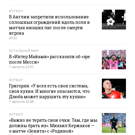
ФУТБОЛ
В Англии запретили использование
сплошных ограждений вдоль поля в
матчах низших лиг после смерти
игрока
00:32
ОСТАЛЬНОЙ МИР
В «Интер Майами» рассказали об «эре
после Месси»
7 августа 23:37
ФУТБОЛ
Григорян: «У всех есть своя система,
своя кухня. И многие опасаются, что
Дзюба может нарушить эту кухню»
7 августа 22:44
ФУТБОЛ
«Важно не терять свои очки. Там, где мы
должны брать их». Михаил Кержаков —
о матче «Зенита» с «Родиной»