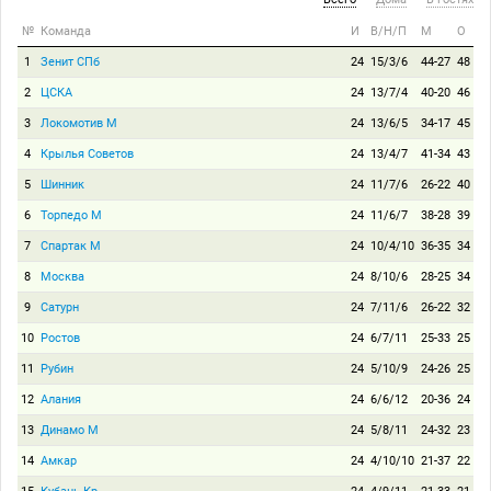
№
Команда
И
В/Н/П
М
О
1
Зенит СПб
24
15/3/6
44-27
48
2
ЦСКА
24
13/7/4
40-20
46
3
Локомотив М
24
13/6/5
34-17
45
4
Крылья Советов
24
13/4/7
41-34
43
5
Шинник
24
11/7/6
26-22
40
6
Торпедо М
24
11/6/7
38-28
39
7
Спартак М
24
10/4/10
36-35
34
8
Москва
24
8/10/6
28-25
34
9
Сатурн
24
7/11/6
26-22
32
10
Ростов
24
6/7/11
25-33
25
11
Рубин
24
5/10/9
24-26
25
12
Алания
24
6/6/12
20-36
24
13
Динамо М
24
5/8/11
24-32
23
14
Амкар
24
4/10/10
21-37
22