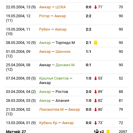
22.05.2004, 13 (9)
Амкар
—
ЦСКА
0:0
71`
70
19.05.2004, 12
Ротор
—
Амкар
2:2
90
(11)
15.05.2004, 11
Рубин
—
Амкар
2:2
90
(10)
08.05.2004, 10 (9)
Амкар
—
Торпедо М
2:1
90
01.05.2004, 09
Амкар
—
Шинник
1:1
90
(12)
25.04.2004, 08
Амкар
—
Динамо М
0:1
90
(12)
07.04.2004, 05 (5)
Крылья Советов
—
1:0
53`
52
Амкар
03.04.2004, 04 (2)
Амкар
—
Ростов
2:0
89`
88
28.03.2004, 03 (5)
Амкар
—
Алания
1:0
82`
81
21.03.2004, 02
Локомотив М
—
Амкар
0:0
80`
79
(12)
13.03.2004, 01 (9)
Кубань Кр
—
Амкар
0:0
73`
72
Матчей: 27
x2
2097