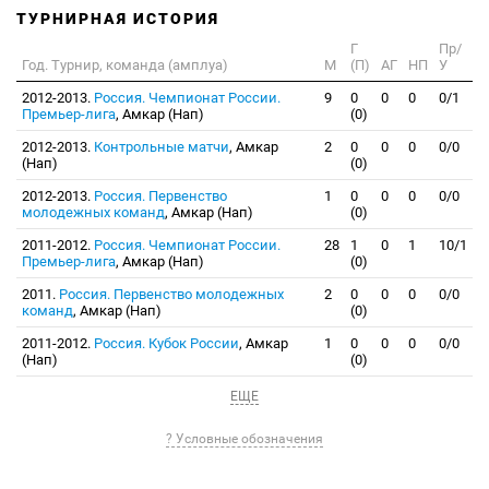
ТУРНИРНАЯ ИСТОРИЯ
Г
Пр/
Год. Турнир, команда (амплуа)
М
(П)
АГ
НП
У
2012-2013.
Россия. Чемпионат России.
9
0
0
0
0/1
Премьер-лига
, Амкар (Нап)
(0)
2012-2013.
Контрольные матчи
, Амкар
2
0
0
0
0/0
(Нап)
(0)
2012-2013.
Россия. Первенство
1
0
0
0
0/0
молодежных команд
, Амкар (Нап)
(0)
2011-2012.
Россия. Чемпионат России.
28
1
0
1
10/1
Премьер-лига
, Амкар (Нап)
(0)
2011.
Россия. Первенство молодежных
2
0
0
0
0/0
команд
, Амкар (Нап)
(0)
2011-2012.
Россия. Кубок России
, Амкар
1
0
0
0
0/0
(Нап)
(0)
ЕЩЕ
? Условные обозначения