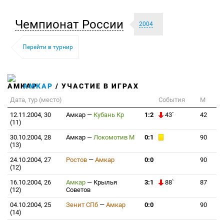
Чемпионат России
2004
Перейти в турнир
АМКАР
/ УЧАСТИЕ В ИГРАХ
Дата, тур (место)
События
М
12.11.2004, 30
Амкар
—
Кубань Кр
1:2
43`
42
(11)
30.10.2004, 28
Амкар
—
Локомотив М
0:1
90
(13)
24.10.2004, 27
Ростов
—
Амкар
0:0
90
(12)
16.10.2004, 26
Амкар
—
Крылья
3:1
88`
87
(12)
Советов
04.10.2004, 25
Зенит СПб
—
Амкар
0:0
90
(14)