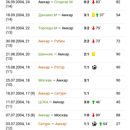
26.09.2004, 24
Амкар
—
Спартак М
0:2
83`
82
(14)
18.09.2004, 23
Динамо М
—
Амкар
3:1
37`
54
(14)
11.09.2004, 22
Торпедо М
—
Амкар
3:2
79`
78
(13)
30.08.2004, 21
Амкар
—
Рубин
2:2
73`
72
(13)
21.08.2004, 20
Шинник
—
Амкар
2:1
90
(13)
15.08.2004, 19
Амкар
—
Ротор
1:1
90
(11)
25.07.2004, 18
Москва
—
Амкар
3:1
90
(10)
18.07.2004, 17 (9)
Амкар
—
Сатурн
1:1
90
11.07.2004, 16
ЦСКА
—
Амкар
3:0
46`
45
(11)
07.07.2004, 15 (8)
Амкар
—
Москва
1:0
89`
88
03.07.2004, 14
Сатурн
—
Амкар
1:1
64`
27
(12)