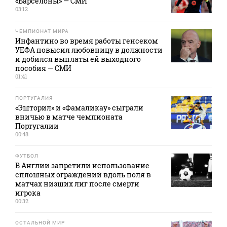
«Барселоны» — СМИ
03:12
ЧЕМПИОНАТ МИРА
Инфантино во время работы генсеком
УЕФА повысил любовницу в должности
и добился выплаты ей выходного
пособия — СМИ
01:41
ПОРТУГАЛИЯ
«Эшторил» и «Фамаликау» сыграли
вничью в матче чемпионата
Португалии
00:48
ФУТБОЛ
В Англии запретили использование
сплошных ограждений вдоль поля в
матчах низших лиг после смерти
игрока
00:32
ОСТАЛЬНОЙ МИР