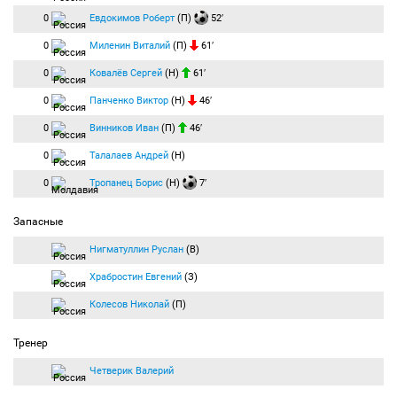
0
Евдокимов Роберт
(П)
52′
0
Миленин Виталий
(П)
61′
0
Ковалёв Сергей
(Н)
61′
0
Панченко Виктор
(Н)
46′
0
Винников Иван
(П)
46′
0
Талалаев Андрей
(Н)
0
Тропанец Борис
(Н)
7′
Запасные
Нигматуллин Руслан
(В)
Храбростин Евгений
(З)
Колесов Николай
(П)
Тренер
Четверик Валерий