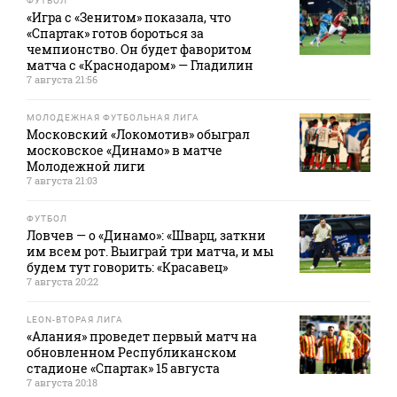
ФУТБОЛ
«Игра с «Зенитом» показала, что
«Спартак» готов бороться за
чемпионство. Он будет фаворитом
матча с «Краснодаром» — Гладилин
7 августа 21:56
МОЛОДЕЖНАЯ ФУТБОЛЬНАЯ ЛИГА
Московский «Локомотив» обыграл
московское «Динамо» в матче
Молодежной лиги
7 августа 21:03
ФУТБОЛ
Ловчев — о «Динамо»: «Шварц, заткни
им всем рот. Выиграй три матча, и мы
будем тут говорить: «Красавец»
7 августа 20:22
LEON-ВТОРАЯ ЛИГА
«Алания» проведет первый матч на
обновленном Республиканском
стадионе «Спартак» 15 августа
7 августа 20:18