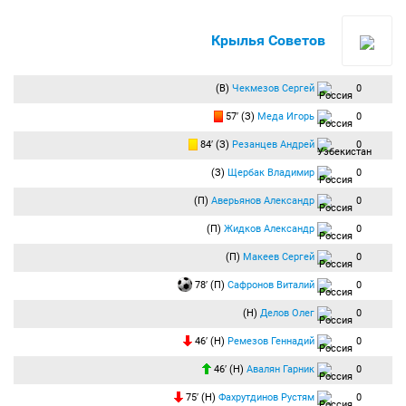
Крылья Советов
(В)
Чекмезов Сергей
0
57′ (З)
Меда Игорь
0
84′ (З)
Резанцев Андрей
0
(З)
Щербак Владимир
0
(П)
Аверьянов Александр
0
(П)
Жидков Александр
0
(П)
Макеев Сергей
0
78′ (П)
Сафронов Виталий
0
(Н)
Делов Олег
0
46′ (Н)
Ремезов Геннадий
0
46′ (Н)
Авалян Гарник
0
75′ (Н)
Фахрутдинов Рустям
0