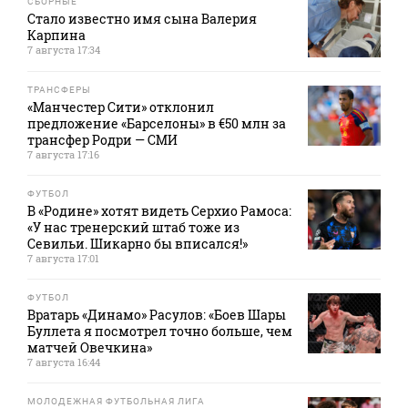
СБОРНЫЕ
Стало известно имя сына Валерия
Карпина
7 августа 17:34
ТРАНСФЕРЫ
«Манчестер Сити» отклонил
предложение «Барселоны» в €50 млн за
трансфер Родри — СМИ
7 августа 17:16
ФУТБОЛ
В «Родине» хотят видеть Серхио Рамоса:
«У нас тренерский штаб тоже из
Севильи. Шикарно бы вписался!»
7 августа 17:01
ФУТБОЛ
Вратарь «Динамо» Расулов: «Боев Шары
Буллета я посмотрел точно больше, чем
матчей Овечкина»
7 августа 16:44
МОЛОДЕЖНАЯ ФУТБОЛЬНАЯ ЛИГА