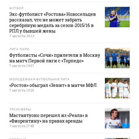
ФУТБОЛ
Экс‑футболист «Ростова» Новосельцев
рассказал, что не может забрать
серебряную медаль за сезон‑2015/16 в
РПЛ у бывшей жены
7 августа 20:13
ЛИГА ПАРИ
Футболисты «Сочи» прилетели в Москву
на матч Первой лиги с «Торпедо»
7 августа 19:57
МОЛОДЕЖНАЯ ФУТБОЛЬНАЯ ЛИГА
«Ростов» обыграл «Зенит» в матче МФЛ
7 августа 19:25
ТРАНСФЕРЫ
Мастантуоно перешел из «Реала» в
«Фиорентину» на правах аренды
7 августа 17:48