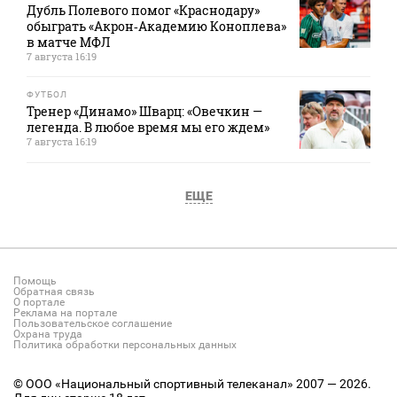
Дубль Полевого помог «Краснодару»
обыграть «Акрон‑Академию Коноплева»
в матче МФЛ
7 августа 16:19
ФУТБОЛ
Тренер «Динамо» Шварц: «Овечкин —
легенда. В любое время мы его ждем»
7 августа 16:19
ЕЩЕ
Помощь
Обратная связь
О портале
Реклама на портале
Пользовательское соглашение
Охрана труда
Политика обработки персональных данных
© ООО «Национальный спортивный телеканал» 2007 — 2026.