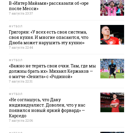
В «Интер Майами» рассказали об «эре
после Месси»
7 августа 23:37
ФУТБОЛ
Григорян: «У всех есть своя система,
своя кухня. И многие опасаются, что
Дзюба может нарушить эту кухню»
7 августа 22:44
ФУТБОЛ
«Важно не терять свои очки. Там, где мы
должны брать их». Михаил Кержаков —
о матче «Зенита» с «Родиной»
7 августа 22:31
ФУТБОЛ
«Не соглашусь, что Даку
индивидуалист. Доволен, что у нас
появился новый яркий форвард» —
Карседо
7 августа 22:06