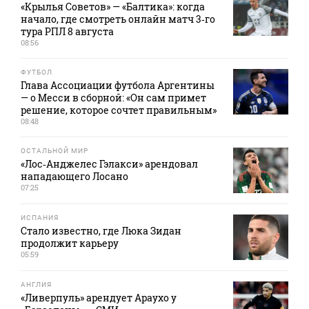
«Крылья Советов» — «Балтика»: когда
начало, где смотреть онлайн матч 3‑го
тура РПЛ 8 августа
08:56
ФУТБОЛ
Глава Ассоциации футбола Аргентины
— о Месси в сборной: «Он сам примет
решение, которое сочтет правильным»
08:48
ОСТАЛЬНОЙ МИР
«Лос‑Анджелес Гэлакси» арендовал
нападающего Лосано
07:25
ИСПАНИЯ
Стало известно, где Люка Зидан
продолжит карьеру
05:59
АНГЛИЯ
«Ливерпуль» арендует Араухо у