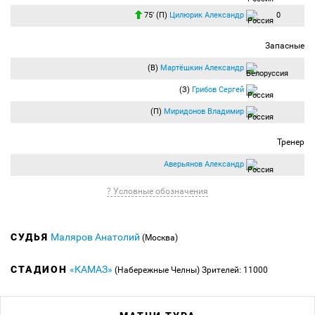
75′ (П)
Цилюрик Александр
0
Запасные
(В)
Мартёшкин Александр
(З)
Грибов Сергей
(П)
Миридонов Владимир
Тренер
Аверьянов Александр
? Условные обозначения
СУДЬЯ
Маляров Анатолий
(Москва)
СТАДИОН
«КАМАЗ»
(Набережные Челны)
Зрителей: 11000