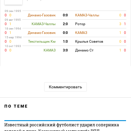
09 сен 1995
0
0
Динамо-Газовик
0:0
КАМАЗ-Чаллы
0
0
09 авг 1995
0
1
КАМАЗ-Чаллы
2:0
Ротор
3
1
18 сен 1994
0
1
Динамо-Газовик
0:0
КАМАЗ
1
0
15 мар 1994
0
0
Текстильщик Км
1:0
Крылья Советов
0
0
10 окт 1993
0
0
КАМАЗ
3:0
Динамо Ст
1
0
Комментировать
ПО ТЕМЕ
Известный российский футболист ударил соперника