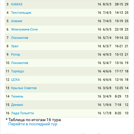
3
КАМАЗ
16
8/5/3
28-15
29
4
Текстильщик
16
7/4/5
14-13
25
5
Алания
16
7/4/5
15-19
25
6
Жемчужина-Сочи
16
6/5/5
22-18
23
7
Локомотив
16
5/7/4
19-14
22
8
Урал
16
6/3/7
16-21
21
9
Ротор
16
4/9/3
15-13
21
10
Локомотив
16
5/4/7
13-16
19
11
Торпедо
16
4/6/6
17-17
18
12
ЦСКА
16
4/6/6
12-16
18
13
Крылья Советов
16
3/5/8
12-25
14
14
Тюмень
16
3/4/9
8-29
13
15
Динамо
16
1/9/6
7-18
12
16
Лада-Тольятти
16
1/7/8
8-20
10
* Таблица по итогам 16 тура
Перейти в последний тур