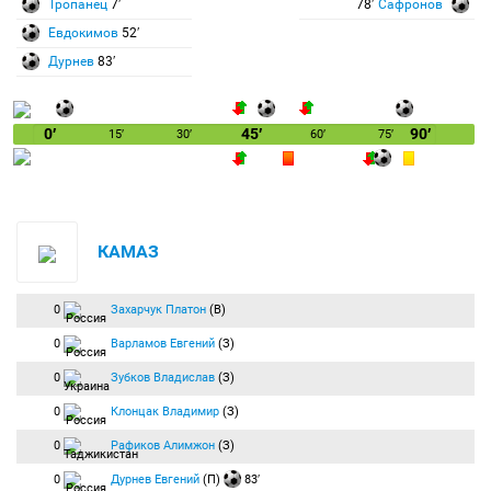
Тропанец
7′
78′
Сафронов
Евдокимов
52′
Дурнев
83′
0′
45′
90′
15′
30′
60′
75′
КАМАЗ
0
Захарчук Платон
(В)
0
Варламов Евгений
(З)
0
Зубков Владислав
(З)
0
Клонцак Владимир
(З)
0
Рафиков Алимжон
(З)
0
Дурнев Евгений
(П)
83′