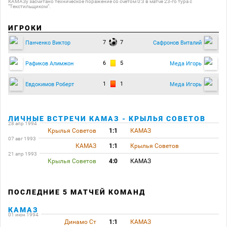
КАМАЗу засчитано техническое поражение со счетом 0:3 в матче 23-го тура с
"Текстильщиком".
ИГРОКИ
7
7
Панченко Виктор
Сафронов Виталий
6
5
Рафиков Алимжон
Меда Игорь
1
1
Евдокимов Роберт
Меда Игорь
ЛИЧНЫЕ ВСТРЕЧИ КАМАЗ - КРЫЛЬЯ СОВЕТОВ
28 апр 1994
Крылья Советов
1:1
КАМАЗ
07 авг 1993
КАМАЗ
1:1
Крылья Советов
21 апр 1993
Крылья Советов
4:0
КАМАЗ
ПОСЛЕДНИЕ 5 МАТЧЕЙ КОМАНД
КАМАЗ
01 июн 1994
Динамо Ст
1:1
КАМАЗ