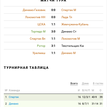
МАТЧИ ТУРА
Динамо-Газовик
0:0
Спартак М
Локомотив НН
0:0
Лада Тл
ЦСКА
1:1
Жемчужина-Кубань
Торпедо М
3:0
Динамо Ст
Спартак Вл
1:1
Локомотив М
Ротор
3:1
Текстильщик Км
Уралмаш
1:1
Динамо М
ТУРНИРНАЯ ТАБЛИЦА
Всего
Дома
В гостях
№
Команда
И
В/Н/П
М
О
1
Спартак
16
12/3/1
40-9
39
2
Динамо
16
8/7/1
31-14
31