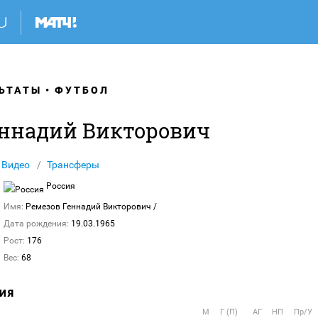
ЬТАТЫ
ФУТБОЛ
еннадий Викторович
Видео
Трансферы
Россия
Имя:
Ремезов Геннадий Викторович
/
Дата рождения:
19.03.1965
Рост:
176
Вес:
68
ИЯ
М
Г (П)
АГ
НП
Пр/У