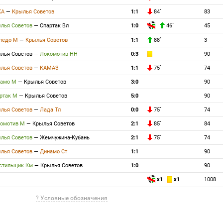
КА
—
Крылья Советов
1:1
84`
83
лья Советов
—
Спартак Вл
1:0
46`
45
педо М
—
Крылья Советов
1:1
88`
3
лья Советов
—
Локомотив НН
0:3
90
лья Советов
—
КАМАЗ
1:1
75`
74
намо М
—
Крылья Советов
3:0
90
ртак М
—
Крылья Советов
5:0
90
лья Советов
—
Лада Тл
0:0
75`
74
омотив М
—
Крылья Советов
2:1
85`
84
лья Советов
—
Жемчужина-Кубань
2:1
75`
74
лья Советов
—
Динамо Ст
1:1
90
стильщик Км
—
Крылья Советов
1:0
90
x1
x1
1008
? Условные обозначения