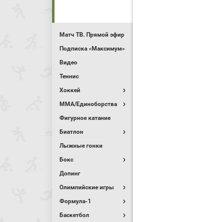
Матч ТВ. Прямой эфир
Подписка «Максимум»
Видео
Теннис
Хоккей
MMA/Единоборства
Фигурное катание
Биатлон
Лыжные гонки
Бокс
Допинг
Олимпийские игры
Формула-1
Баскетбол