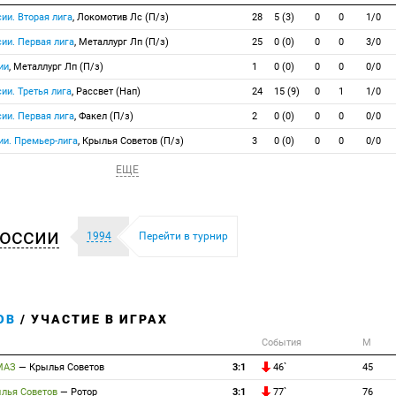
ии. Вторая лига
, Локомотив Лс (П/з)
28
5 (3)
0
0
1/0
ии. Первая лига
, Металлург Лп (П/з)
25
0 (0)
0
0
3/0
ии
, Металлург Лп (П/з)
1
0 (0)
0
0
0/0
ии. Третья лига
, Рассвет (Нап)
24
15 (9)
0
1
1/0
ии. Первая лига
, Факел (П/з)
2
0 (0)
0
0
0/0
ии. Премьер-лига
, Крылья Советов (П/з)
3
0 (0)
0
0
0/0
ЕЩЕ
оссии
1994
Перейти в турнир
ОВ
/ УЧАСТИЕ В ИГРАХ
События
М
МАЗ
—
Крылья Советов
3:1
46`
45
лья Советов
—
Ротор
3:1
77`
76