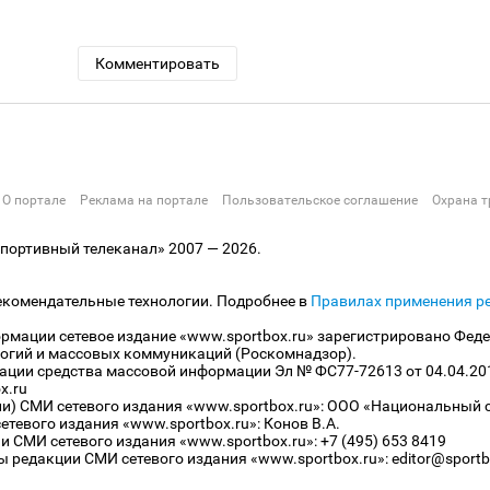
Комментировать
О портале
Реклама на портале
Пользовательское соглашение
Охрана т
ортивный телеканал» 2007 — 2026.
екомендательные технологии. Подробнее в
Правилах применения р
рмации сетевое издание «www.sportbox.ru» зарегистрировано Феде
огий и массовых коммуникаций (Роскомнадзор).
рации средства массовой информации Эл № ФС77-72613 от 04.04.20
x.ru
ли) СМИ сетевого издания «www.sportbox.ru»: ООО «Национальный 
тевого издания «www.sportbox.ru»: Конов В.А.
 СМИ сетевого издания «www.sportbox.ru»: +7 (495) 653 8419
 редакции СМИ сетевого издания «www.sportbox.ru»: editor@sportb