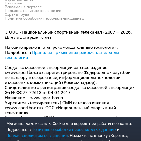
О портале
Реклама на портале
Пользовательское соглашение
Охрана труда
Политика обработки персональных данных
© ООО «Национальный спортивный телеканал» 2007 — 2026.
Для лиц старше 18 лет
На сайте применяются рекомендательные технологии.
Подробнее в
Правилах применения рекомендательных
технологий
Средство массовой информации сетевое издание
«www.sportbox.ru» зарегистрировано Федеральной службой
по надзору в сфере связи, информационных технологий
и массовых коммуникаций (Роскомнадзор).
Свидетельство о регистрации средства массовой информации
Эл № ФС77-72613 от 04.04.2018
Название — www.sportbox.ru
Учредитель (соучредители) СМИ сетевого издания
«www.sportbox.ru»: ООО «Национальный спортивный
телеканал»
Главный редактор СМИ сетевого издания «www.sportbox.ru»:
Конов В.А.
Мы используем файлы Сookie для корректной работы веб-сайта.
Номер телефона редакции СМИ сетевого издания
Подробнее в
Политике обработки персональных данных
и
«www.sportbox.ru»: +7 (495) 653 8419
Пользовательском соглашении
. Нажмите на кнопку «Хорошо»,
Адрес электронной почты редакции СМИ сетевого издания