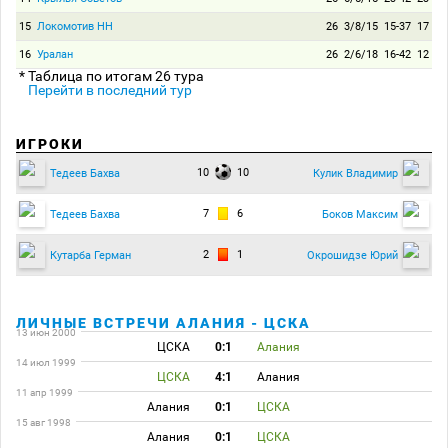
15
Локомотив НН
26
3/8/15
15-37
17
16
Уралан
26
2/6/18
16-42
12
* Таблица по итогам 26 тура
Перейти в последний тур
ИГРОКИ
10
10
Тедеев Бахва
Кулик Владимир
7
6
Тедеев Бахва
Боков Максим
2
1
Кутарба Герман
Окрошидзе Юрий
ЛИЧНЫЕ ВСТРЕЧИ АЛАНИЯ - ЦСКА
13 июн 2000
ЦСКА
0:1
Алания
14 июл 1999
ЦСКА
4:1
Алания
11 апр 1999
Алания
0:1
ЦСКА
15 авг 1998
Алания
0:1
ЦСКА