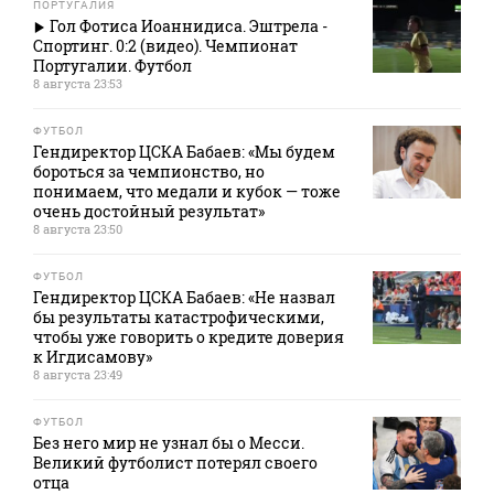
ПОРТУГАЛИЯ
Гол Фотиса Иоаннидиса. Эштрела -
Спортинг. 0:2 (видео). Чемпионат
Португалии. Футбол
8 августа 23:53
ФУТБОЛ
Гендиректор ЦСКА Бабаев: «Мы будем
бороться за чемпионство, но
понимаем, что медали и кубок — тоже
очень достойный результат»
8 августа 23:50
ФУТБОЛ
Гендиректор ЦСКА Бабаев: «Не назвал
бы результаты катастрофическими,
чтобы уже говорить о кредите доверия
к Игдисамову»
8 августа 23:49
ФУТБОЛ
Без него мир не узнал бы о Месси.
Великий футболист потерял своего
отца