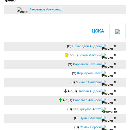
Тренер
Аверьянов Александр
ЦСКА
(В)
Новосадов Андрей
0
35′ (З)
Боков Максим
0
(З)
Варламов Евгений
0
(З)
Корнаухов Олег
0
(З)
Минько Валерий
0
46′ (З)
Цаплин Андрей
0
46′ (П)
Савельев Алексей
0
(П)
Кадыркулов Асхат
0
(П)
Лунин Михаил
0
(П)
Семак Сергей
0