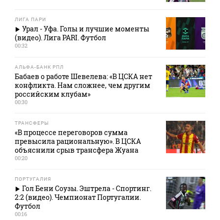
ЛИГА ПАРИ
Урал - Уфа. Голы и лучшие моменты
(видео). Лига PARI. Футбол
00:32
АЛЬФА-БАНК РПЛ
Бабаев о работе Шевелева: «В ЦСКА нет
конфликта. Нам сложнее, чем другим
российским клубам»
00:30
ТРАНСФЕРЫ
«В процессе переговоров сумма
превысила рациональную». В ЦСКА
объяснили срыв трансфера Жуана
00:20
ПОРТУГАЛИЯ
Гол Бени Соузы. Эштрела - Спортинг.
2:2 (видео). Чемпионат Португалии.
Футбол
00:16