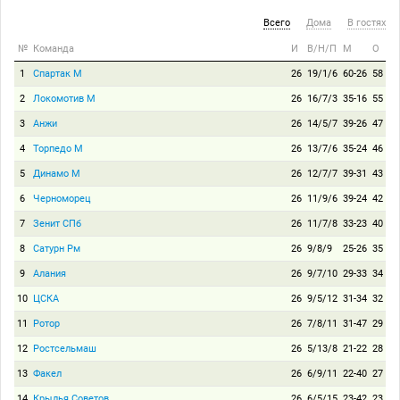
Всего
Дома
В гостях
№
Команда
И
В/Н/П
М
О
1
Спартак М
26
19/1/6
60-26
58
2
Локомотив М
26
16/7/3
35-16
55
3
Анжи
26
14/5/7
39-26
47
4
Торпедо М
26
13/7/6
35-24
46
5
Динамо М
26
12/7/7
39-31
43
6
Черноморец
26
11/9/6
39-24
42
7
Зенит СПб
26
11/7/8
33-23
40
8
Сатурн Рм
26
9/8/9
25-26
35
9
Алания
26
9/7/10
29-33
34
10
ЦСКА
26
9/5/12
31-34
32
11
Ротор
26
7/8/11
31-47
29
12
Ростсельмаш
26
5/13/8
21-22
28
13
Факел
26
6/9/11
22-40
27
14
Крылья Советов
26
6/5/15
23-42
23