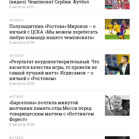
(видео). Чемпионат Сербии. Футбол
8 августа 23:11
ФУТБОЛ
Полузащитник «Ростова» Миронов — о
ничьей с ЦСКА: «Мы можем перебегать
любую команду нашего чемпионата»
8 августа 23:00
ФУТБОЛ
«Результат неудовлетворительный. Что
касается качества игры, то провели не
самый лучший матч». Игдисамов — о
ничьей с «Ростовом»
8 августа 22:58
ФУТБОЛ
«Барселона» почтила минутой
молчания память отца Месси перед
товарищеским матчем с «Ноттингем
Форест»
8 августа 22:46
ФУТБОЛ