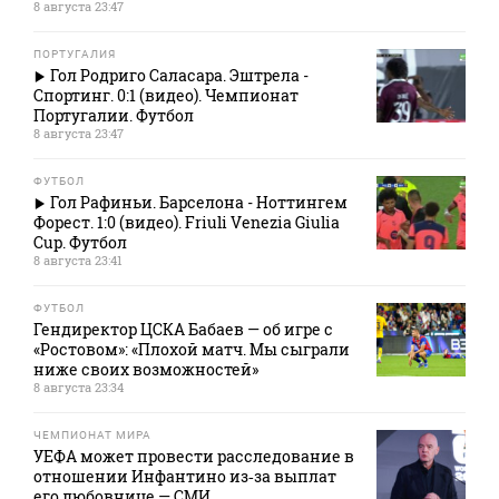
8 августа 23:47
ПОРТУГАЛИЯ
Гол Родриго Саласара. Эштрела -
Спортинг. 0:1 (видео). Чемпионат
Португалии. Футбол
8 августа 23:47
ФУТБОЛ
Гол Рафиньи. Барселона - Ноттингем
Форест. 1:0 (видео). Friuli Venezia Giulia
Cup. Футбол
8 августа 23:41
ФУТБОЛ
Гендиректор ЦСКА Бабаев — об игре с
«Ростовом»: «Плохой матч. Мы сыграли
ниже своих возможностей»
8 августа 23:34
ЧЕМПИОНАТ МИРА
УЕФА может провести расследование в
отношении Инфантино из‑за выплат
его любовнице — СМИ