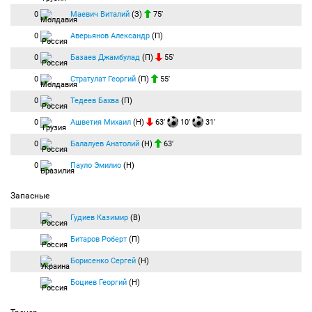
0
Маевич Виталий
(З)
75′
0
Аверьянов Александр
(П)
0
Базаев Джамбулад
(П)
55′
0
Стратулат Георгий
(П)
55′
0
Тедеев Бахва
(П)
0
Ашветия Михаил
(Н)
63′
10′
31′
0
Балалуев Анатолий
(Н)
63′
0
Пауло Эмилио
(Н)
Запасные
Гудиев Казимир
(В)
Битаров Роберт
(П)
Борисенко Сергей
(Н)
Боциев Георгий
(Н)