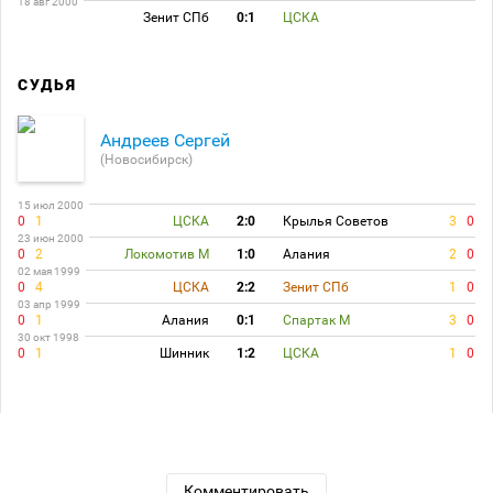
18 авг 2000
Зенит СПб
0:1
ЦСКА
СУДЬЯ
Андреев Сергей
(Новосибирск)
15 июл 2000
0
1
ЦСКА
2:0
Крылья Советов
3
0
23 июн 2000
0
2
Локомотив М
1:0
Алания
2
0
02 мая 1999
0
4
ЦСКА
2:2
Зенит СПб
1
0
03 апр 1999
0
1
Алания
0:1
Спартак М
3
0
30 окт 1998
0
1
Шинник
1:2
ЦСКА
1
0
Комментировать