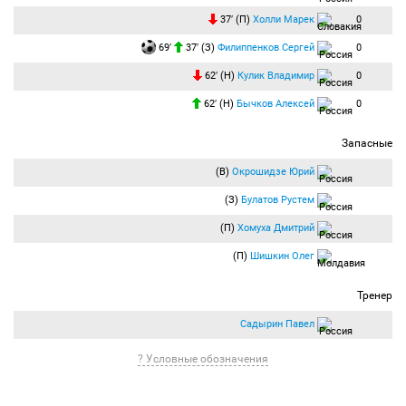
37′ (П)
Холли Марек
0
69′
37′ (З)
Филиппенков Сергей
0
62′ (Н)
Кулик Владимир
0
62′ (Н)
Бычков Алексей
0
Запасные
(В)
Окрошидзе Юрий
(З)
Булатов Рустем
(П)
Хомуха Дмитрий
(П)
Шишкин Олег
Тренер
Садырин Павел
? Условные обозначения