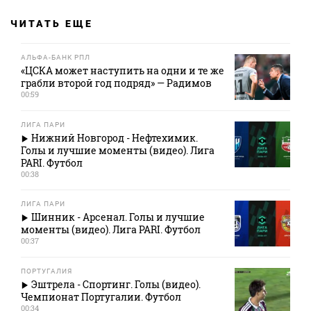
ЧИТАТЬ ЕЩЕ
АЛЬФА-БАНК РПЛ
«ЦСКА может наступить на одни и те же
грабли второй год подряд» — Радимов
00:59
ЛИГА ПАРИ
Нижний Новгород - Нефтехимик.
Голы и лучшие моменты (видео). Лига
PARI. Футбол
00:38
ЛИГА ПАРИ
Шинник - Арсенал. Голы и лучшие
моменты (видео). Лига PARI. Футбол
00:37
ПОРТУГАЛИЯ
Эштрела - Спортинг. Голы (видео).
Чемпионат Португалии. Футбол
00:34