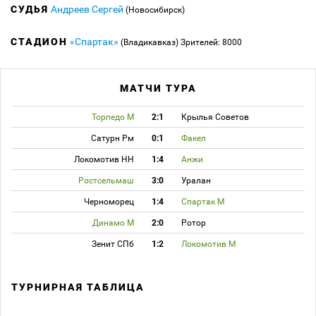
СУДЬЯ
Андреев Сергей
(Новосибирск)
СТАДИОН
«Спартак»
(Владикавказ)
Зрителей: 8000
МАТЧИ ТУРА
Торпедо М
2:1
Крылья Советов
Сатурн Рм
0:1
Факел
Локомотив НН
1:4
Анжи
Ростсельмаш
3:0
Уралан
Черноморец
1:4
Спартак М
Динамо М
2:0
Ротор
Зенит СПб
1:2
Локомотив М
ТУРНИРНАЯ ТАБЛИЦА