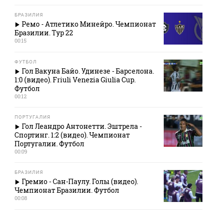
БРАЗИЛИЯ
Ремо - Атлетико Минейро. Чемпионат
Бразилии. Тур 22
00:15
ФУТБОЛ
Гол Вакуна Байо. Удинезе - Барселона.
1:0 (видео). Friuli Venezia Giulia Cup.
Футбол
00:12
ПОРТУГАЛИЯ
Гол Леандро Антонетти. Эштрела -
Спортинг. 1:2 (видео). Чемпионат
Португалии. Футбол
00:09
БРАЗИЛИЯ
Гремио - Сан-Паулу. Голы (видео).
Чемпионат Бразилии. Футбол
00:08