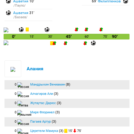
Ашветия
10′
69′
Филиппенков
/Пауло/
Ашветия
31′
/Базаев/
0′
45′
90′
15′
30′
60′
75′
Алания
0
Мандрыкин Вениамин
(В)
0
Алчагиров Али
(З)
0
Жутаутас Дарюс
(З)
0
Миря Флоринел
(З)
0
Пагаев Артур
(З)
0
Церетели Мамука
(З)
15′
75′