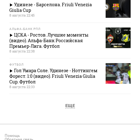
Удинезе - Барселона. Friuli Venezia
Giulia Cup
8 августа 22:45
АЛЬФА-БАНК РПЛ
ЦСКА - Ростов. Лучшие моменты
(видео). Альфа-Банк Российская
Премьер-Лига. Футбол
8 августа 22:38
ФУТБОЛ
Гол Умара Соле. Удинезе - Ноттингем
Форест. 1:0 (видео). Friuli Venezia Giulia
Cup. Футбол
8 августа 22:33
ЕЩЕ
Помощь
Обратная связь