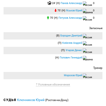
24′ (Н)
Панов Александр
0
75′ (Н)
Яськов Юрий
0
75′ (Н)
Петухов Александр
0
Запасные
(В)
Бородин Дмитрий
(П)
Кобелев Андрей
(П)
Угаров Денис
(Н)
Попович Геннадий
Тренер
Морозов Юрий
? Условные обозначения
СУДЬЯ
Ключников Юрий
(Ростов-на-Дону)