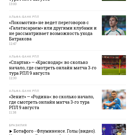
13:00
АЛЬФА-БАНК РПЛ
«Локомотив» не ведет переговоров с
«Галатасараем» или другими клубами и
не рассматривает возможность ухода
Батракова
12:47
АЛЬФА-БАНК РПЛ
«Спартак» — «Краснодар»: во сколько
начало, где смотреть онлайн матча 3‑го
тура РПЛ 9 августа
12:30
АЛЬФА-БАНК РПЛ
«Зенит» — «Родина»: во сколько начало,
где смотреть онлайн матча 3‑го тура
РПЛ 9 августа
11:38
БРАЗИЛИЯ
Ботафого - Флуминенсе. Голы (видео).