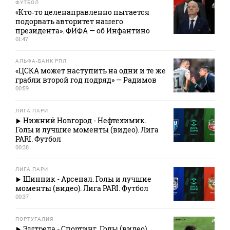
ФУТБОЛ
«Кто‑то целенаправленно пытается
подорвать авторитет нашего
президента». ФИФА — об Инфантино
01:47
АЛЬФА-БАНК РПЛ
«ЦСКА может наступить на одни и те же
грабли второй год подряд» — Радимов
00:59
ЛИГА ПАРИ
Нижний Новгород - Нефтехимик.
Голы и лучшие моменты (видео). Лига
PARI. Футбол
00:38
ЛИГА ПАРИ
Шинник - Арсенал. Голы и лучшие
моменты (видео). Лига PARI. Футбол
00:37
ПОРТУГАЛИЯ
Эштрела - Спортинг. Голы (видео).