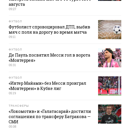
августа
09:27
ФУТБОЛ
Футболист спровоцировал ДТП, выбив
мяч с поля на дорогу во время матча
09:11
ФУТБОЛ
Де Пауль посвятил Месси гол в ворота
«Монтеррея»
05:31
ФУТБОЛ
«Интер Майами» без Месси проиграл
«Монтеррею» в Кубке лиг
05:19
ТРАНСФЕРЫ
«Локомотив» и «Галатасарай» достигли
соглашения по трансферу Батракова —
СМИ
05:08