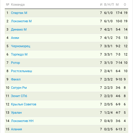
№
Команда
И
В/Н/П
М
О
1
Спартак М
7
6/1/0
17-4
19
2
Локомотив М
7
6/1/0
10-0
19
3
Динамо М
7
4/2/1
5-4
14
4
Анжи
7
4/1/2
7-5
13
5
Черноморец
7
3/3/1
9-2
12
6
Торпедо М
7
3/3/1
7-3
12
7
Ротор
7
3/1/3
7-14
10
8
Ростсельмаш
7
2/4/1
6-4
10
9
Факел
7
2/3/2
9-10
9
10
Сатурн Рм
7
2/2/3
3-6
8
11
Зенит СПб
7
2/2/3
4-6
8
12
Крылья Советов
7
2/0/5
6-9
6
13
Уралан
7
1/2/4
4-7
5
14
Локомотив НН
7
0/4/3
3-6
4
15
Алания
7
0/2/5
6-13
2