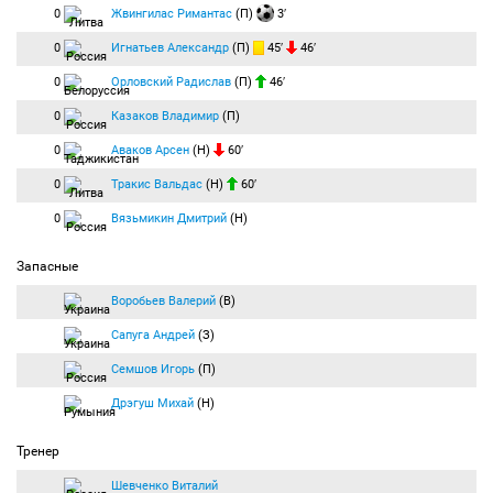
0
Жвингилас Римантас
(П)
3′
0
Игнатьев Александр
(П)
45′
46′
0
Орловский Радислав
(П)
46′
0
Казаков Владимир
(П)
0
Аваков Арсен
(Н)
60′
0
Тракис Вальдас
(Н)
60′
0
Вязьмикин Дмитрий
(Н)
Запасные
Воробьев Валерий
(В)
Сапуга Андрей
(З)
Семшов Игорь
(П)
Дрэгуш Михай
(Н)
Тренер
Шевченко Виталий