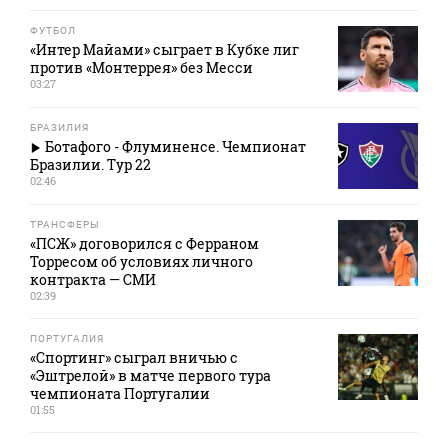
ФУТБОЛ
«Интер Майами» сыграет в Кубке лиг
против «Монтеррея» без Месси
03:27
БРАЗИЛИЯ
Ботафого - Флуминенсе. Чемпионат
Бразилии. Тур 22
02:46
ТРАНСФЕРЫ
«ПСЖ» договорился с Ферраном
Торресом об условиях личного
контракта — СМИ
02:39
ПОРТУГАЛИЯ
«Спортинг» сыграл вничью с
«Эштрелой» в матче первого тура
чемпионата Португалии
01:55