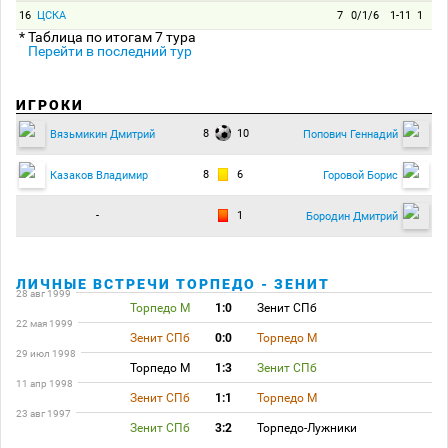
16
ЦСКА
7
0/1/6
1-11
1
* Таблица по итогам 7 тура
Перейти в последний тур
ИГРОКИ
8
10
Вязьмикин Дмитрий
Попович Геннадий
8
6
Казаков Владимир
Горовой Борис
-
1
Бородин Дмитрий
ЛИЧНЫЕ ВСТРЕЧИ ТОРПЕДО - ЗЕНИТ
28 авг 1999
Торпедо М
1:0
Зенит СПб
22 мая 1999
Зенит СПб
0:0
Торпедо М
29 июл 1998
Торпедо М
1:3
Зенит СПб
11 апр 1998
Зенит СПб
1:1
Торпедо М
23 авг 1997
Зенит СПб
3:2
Торпедо-Лужники