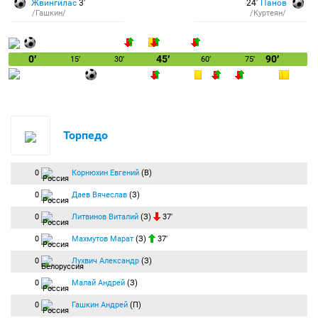
Жвингилас
3′
24′
Панов
/Гашкин/
/Куртеян/
0′
45′
90′
15′
30′
60′
75′
Торпедо
0
Корнюхин Евгений
(В)
0
Даев Вячеслав
(З)
0
Литвинов Виталий
(З)
37′
0
Махмутов Марат
(З)
37′
0
Лухвич Александр
(З)
0
Малай Андрей
(З)
0
Гашкин Андрей
(П)