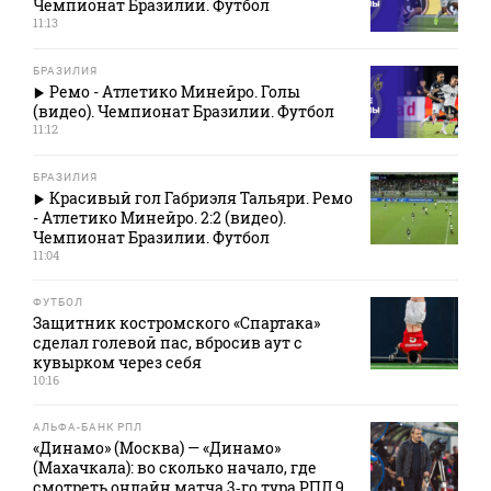
Чемпионат Бразилии. Футбол
11:13
БРАЗИЛИЯ
Ремо - Атлетико Минейро. Голы
(видео). Чемпионат Бразилии. Футбол
11:12
БРАЗИЛИЯ
Красивый гол Габриэля Тальяри. Ремо
- Атлетико Минейро. 2:2 (видео).
Чемпионат Бразилии. Футбол
11:04
ФУТБОЛ
Защитник костромского «Спартака»
сделал голевой пас, вбросив аут с
кувырком через себя
10:16
АЛЬФА-БАНК РПЛ
«Динамо» (Москва) — «Динамо»
(Махачкала): во сколько начало, где
смотреть онлайн матча 3‑го тура РПЛ 9