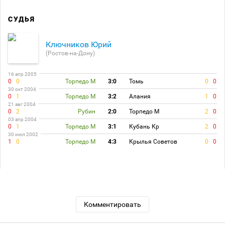
СУДЬЯ
Ключников Юрий
(Ростов-на-Дону)
16 апр 2005
0
0
Торпедо М
3:0
Томь
0
0
30 окт 2004
0
1
Торпедо М
3:2
Алания
1
0
21 авг 2004
0
2
Рубин
2:0
Торпедо М
2
0
03 апр 2004
0
1
Торпедо М
3:1
Кубань Кр
2
0
30 июл 2002
1
0
Торпедо М
4:3
Крылья Советов
0
0
Комментировать