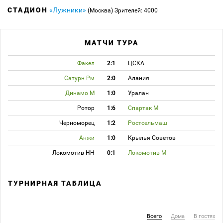
СТАДИОН
«Лужники»
(Москва)
Зрителей: 4000
МАТЧИ ТУРА
Факел
2:1
ЦСКА
Сатурн Рм
2:0
Алания
Динамо М
1:0
Уралан
Ротор
1:6
Спартак М
Черноморец
1:2
Ростсельмаш
Анжи
1:0
Крылья Советов
Локомотив НН
0:1
Локомотив М
ТУРНИРНАЯ ТАБЛИЦА
Всего
Дома
В гостях