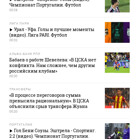
Чемпионат Португалии. Футбол
00:34
ЛИГА ПАРИ
Урал - Уфа. Голы и лучшие моменты
(видео). Лига PARI. Футбол
00:32
АЛЬФА-БАНК РПЛ
Бабаев о работе Шевелева: «В ЦСКА нет
конфликта. Нам сложнее, чем другим
российским клубам»
00:30
ТРАНСФЕРЫ
«В процессе переговоров сумма
превысила рациональную». В ЦСКА
объяснили срыв трансфера Жуана
00:20
ПОРТУГАЛИЯ
Гол Бени Соузы. Эштрела - Спортинг.
2:2 (видео). Чемпионат Португалии.