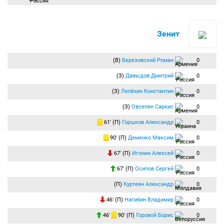
Зенит
(В)
Березовский Роман
0
(З)
Давыдов Дмитрий
0
(З)
Лепёхин Константин
0
(З)
Овсепян Саркис
0
61′ (П)
Горшков Александр
0
90′ (П)
Деменко Максим
0
67′ (П)
Игонин Алексей
0
67′ (П)
Осипов Сергей
0
(П)
Куртеян Александр
0
46′ (П)
Нагибин Владимир
0
46′
90′ (П)
Горовой Борис
0