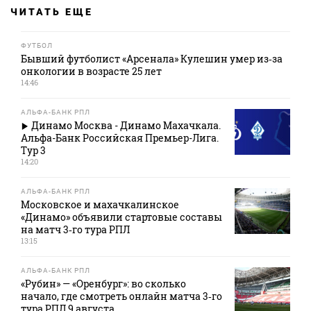
ЧИТАТЬ ЕЩЕ
ФУТБОЛ
Бывший футболист «Арсенала» Кулешин умер из‑за
онкологии в возрасте 25 лет
14:46
АЛЬФА-БАНК РПЛ
Динамо Москва - Динамо Махачкала.
Альфа-Банк Российская Премьер-Лига.
Тур 3
14:20
АЛЬФА-БАНК РПЛ
Московское и махачкалинское
«Динамо» объявили стартовые составы
на матч 3‑го тура РПЛ
13:15
АЛЬФА-БАНК РПЛ
«Рубин» — «Оренбург»: во сколько
начало, где смотреть онлайн матча 3‑го
тура РПЛ 9 августа