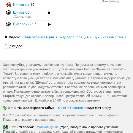
/Бикфалви/
Костанца
19′
Шитов 66′
/Салтыков/
Писарский 96′
Видео:
Видеотрансляция
Видеотрансляция
Лучшие моменты
Еще видео
Здравствуйте, уважаемые любители футбола! Предлагаем вашему вниманию
текстовую трансляцию матча 15-го тура чемпионата России "Крылья Советов" –
"Урал". Волжане не могут победить в четырёх турах кряду и спустились на
четвёртую позицию и делят её с московским "Динамо". От тройки лидеров команда
отстаёт на два очка. "Шмели" уступили в трёх последних турах чемпионата и
располагаются на двенадцатой строчке. Расстояние от зоны стыков равно трём
очкам. Последняя очная встреча была товарищеской. Состоялась она перед
стартом текущего сезона и завершилась результативной ничьей – 1:1. Текстовая
трансляция пройдёт 11 ноября в 14:00 по московскому времени!
00:00
Начало первого тайма:
Крылья Советов
вводит мяч в игру.
00:52
"Крылья" после стартового свистка развернули атаку с левого фланга.
Подача в штрафную перехвачена.
02:28
Угловой:
Кулаков Денис
(Урал) вводит мяч с правого угла поля.
Первый угловой в матче завершился подачей в центр штрафной и перехватом.