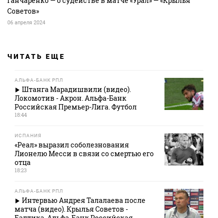
Ганчаренко — о судействе в матче «Урал» — «Крылья
Советов»
06 апреля 2024
ЧИТАТЬ ЕЩЕ
АЛЬФА-БАНК РПЛ
Штанга Марадишвили (видео).
Локомотив - Акрон. Альфа-Банк
Российская Премьер-Лига. Футбол
18:44
ИСПАНИЯ
«Реал» выразил соболезнования
Лионелю Месси в связи со смертью его
отца
18:23
АЛЬФА-БАНК РПЛ
Интервью Андрея Талалаева после
матча (видео). Крылья Советов -
Балтика. Альфа-Банк Российская