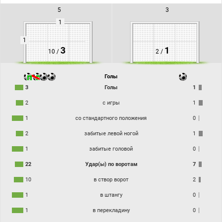
5
3
1
1
3
1
10 /
2 /
Голы
3
Голы
1
2
с игры
1
1
со стандартного положения
0
2
забитые левой ногой
1
1
забитые головой
0
22
Удар(ы) по воротам
7
10
в створ ворот
2
1
в штангу
0
1
в перекладину
0