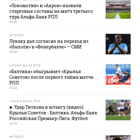
«Локомотив» и «Акрон» назвали
стартовые составы на матч третьего
тура Альфа‑Банк РПЛ
16:45
ИТАЛИЯ
Лукаку дал согласие на переход из
«Наполи» в «Фенербахче» — СМИ
16:43
АЛЬФА-БАНК РПЛ
«Балтика» обыгрывает «Крылья
Советов» после первого тайма матча
РПЛ
16:22
АЛЬФА-БАНК РПЛ
Удар Титкова в штангу (видео).
Крылья Советов - Балтика. Альфа-Банк
Российская Премьер-Лига. Футбол
16:19
ФУТБОЛ