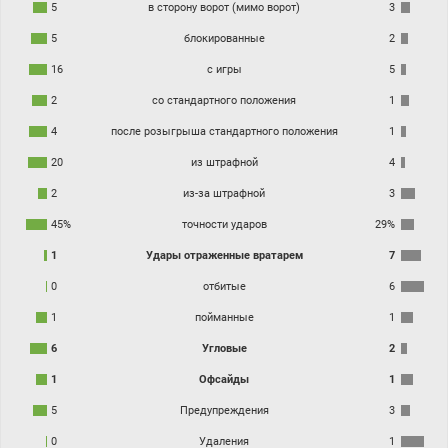
5
в сторону ворот (мимо ворот)
3
5
блокированные
2
16
с игры
5
2
со стандартного положения
1
4
после розыгрыша стандартного положения
1
20
из штрафной
4
2
из-за штрафной
3
45%
точности ударов
29%
1
Удары отраженные вратарем
7
0
отбитые
6
1
пойманные
1
6
Угловые
2
1
Офсайды
1
5
Предупреждения
3
0
Удаления
1