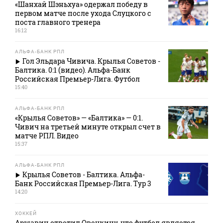
«Шанхай Шэньхуа» одержал победу в
первом матче после ухода Слуцкого с
поста главного тренера
16:12
АЛЬФА-БАНК РПЛ
Гол Эльдара Чивича. Крылья Советов -
Балтика. 0:1 (видео). Альфа-Банк
Российская Премьер-Лига. Футбол
15:40
АЛЬФА-БАНК РПЛ
«Крылья Советов» — «Балтика» — 0:1.
Чивич на третьей минуте открыл счет в
матче РПЛ. Видео
15:37
АЛЬФА-БАНК РПЛ
Крылья Советов - Балтика. Альфа-
Банк Российская Премьер-Лига. Тур 3
14:20
ХОККЕЙ
Аршавин ответил Овечкину, что футбол является