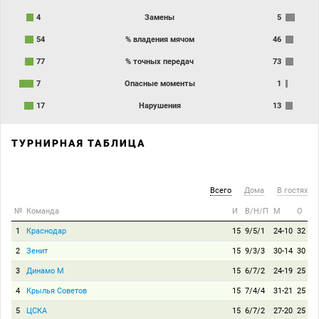
4
Замены
5
54
% владения мячом
46
77
% точных передач
73
7
Опасные моменты
1
17
Нарушения
13
ТУРНИРНАЯ ТАБЛИЦА
Всего
Дома
В гостях
№
Команда
И
В/Н/П
М
О
1
Краснодар
15
9/5/1
24-10
32
2
Зенит
15
9/3/3
30-14
30
3
Динамо М
15
6/7/2
24-19
25
4
Крылья Советов
15
7/4/4
31-21
25
5
ЦСКА
15
6/7/2
27-20
25