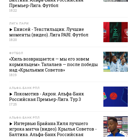
Премьер-Лига. Футбол
18:22
ЛИГА ПАРИ
Енисей - Текстильщик. Лучшие
моменты (видео). Лига PARI. Футбол
18:20
ФУТБОЛ
«Хиль возвращается — мы его зовем
кормильцем». Талалаев — после победы
над «Крыльями Советов»
18:19
АЛЬФА-БАНК РПЛ
Локомотив - Акрон. Альфа-Банк
Российская Премьер-Лига. Тур 3
17:25
АЛЬФА-БАНК РПЛ
Интервью Брайана Хиля лучшего
игрока матча (видео). Крылья Советов -
Балтика. Альфа-Банк Российская