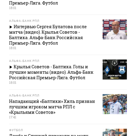
Премьер-Лига. Футбол
18:01
АЛЬФА-БАНК РПЛ
Интервью Сергея Булатова после
матча (видео). Крылья Советов -
Балтика. Альфа-Банк Российская
Премьер-Лига. Футбол
18:01
АЛЬФА-БАНК РПЛ
Крылья Советов - Балтика. Голы и
лучшие моменты (видео). Альфа-Банк
Российская Премьер-Лига. Футбол
18:01
АЛЬФА-БАНК РПЛ
Нападающий «Балтики» Хиль признан
лучшим игроком матча РПЛ с
«Крыльями Советов»
17:41
ФУТБОЛ
Дзюба и Слуцкий приехали на матч