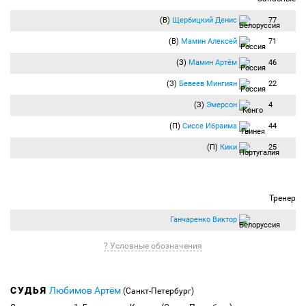
пяткой от Писарского. Защита надёжна.
(В)
Щербицкий Денис
77
86:24
Заработали "Крылья" штрафной на правом фланге. Разыграли и потеряли
мяч.
(В)
Мамин Алексей
71
86:56
Наказание:
Гарре Бенхамин
(Крылья Советов) получает
(З)
Мамин Артём
46
предупреждение.
Гарре не дал убежать от себя Дмитриеву. Сорвал атаку и получил жёлтую.
(З)
Бевеев Мингиян
22
87:40
Подача со стандарта в штрафную "Крыльев". Ломаев сыграл на выходе и
нарушил на него правила футболист атакующей линии.
(З)
Эмерсон
4
88:22
Замена:
Горшков Юрий
(Крылья Советов) заменён на
Иванисеня
(П)
Сиссе Ибраима
44
Дмитрий
(Крылья Советов).
88:24
Замена:
Гарре Бенхамин
(Крылья Советов) заменён на
Зотов Георгий
(П)
Кики
25
(Крылья Советов).
90:00
Компенсированное время тайма — 6 минут.
+01:59
С мячом "Урал". Пытаются организовать штурм в концовке, чтобы
Тренер
отыграться.
+02:34
Наказание:
Газинский Юрий
(Урал) получает красную карточку.
Ганчаренко Виктор
Ежов находился на газоне. Газинский подошёл и что-то ему сказал. Роман
подскочил, а Газинский затеял драку и получил красную.
? Условные обозначения
+02:37
Наказание:
Ежов Роман
(Крылья Советов) получает предупреждение.
Ежов не стал молчать и за своё поведение жёлтую схватил.
+05:28
Травма:
Малькевич Владислав
(Урал) получает травму.
СУДЬЯ
Любимов Артём
(Санкт-Петербург)
+05:43
Наказание:
Писарский Владимир
(Крылья Советов) получает