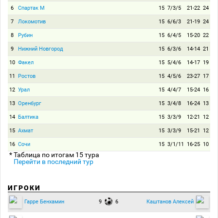
6
Спартак М
15
7/3/5
21-22
24
7
Локомотив
15
6/6/3
21-19
24
8
Рубин
15
6/4/5
15-20
22
9
Нижний Новгород
15
6/3/6
14-14
21
10
Факел
15
5/4/6
14-17
19
11
Ростов
15
4/5/6
23-27
17
12
Урал
15
4/4/7
15-24
16
13
Оренбург
15
3/4/8
16-24
13
14
Балтика
15
3/3/9
12-21
12
15
Ахмат
15
3/3/9
15-21
12
16
Сочи
15
3/1/11
16-25
10
* Таблица по итогам 15 тура
Перейти в последний тур
ИГРОКИ
9
6
Гарре Бенхамин
Каштанов Алексей