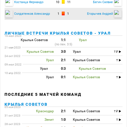
10
11
Костанца Фернандо
Бегич Силвие
1
1
Солдатенков Александр
Егорычев Андрей
ЛИЧНЫЕ ВСТРЕЧИ КРЫЛЬЯ СОВЕТОВ - УРАЛ
16 июл 2023
Крылья Советов
1:1
Урал
(по пен. 3:5)
21 мая 2023
Крылья Советов
3:0
Урал
T
24 окт 2022
Урал
2:1
Крылья Советов
T
09 июл 2022
Урал
0:3
Крылья Советов
10 апр 2022
Урал
0:1
Крылья Советов
T
ПОСЛЕДНИЕ 5 МАТЧЕЙ КОМАНД
КРЫЛЬЯ СОВЕТОВ
05 ноя 2023
Краснодар
2:1
Крылья Советов
T
31 окт 2023
Зенит
1:0
Крылья Советов
T
28 окт 2023