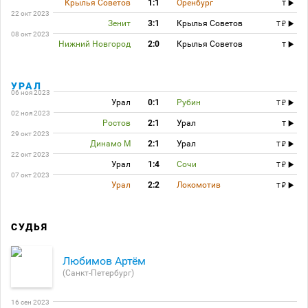
Крылья Советов
1:1
Оренбург
T
22 окт 2023
Зенит
3:1
Крылья Советов
T
08 окт 2023
Нижний Новгород
2:0
Крылья Советов
T
УРАЛ
06 ноя 2023
Урал
0:1
Рубин
T
02 ноя 2023
Ростов
2:1
Урал
T
29 окт 2023
Динамо М
2:1
Урал
T
22 окт 2023
Урал
1:4
Сочи
T
07 окт 2023
Урал
2:2
Локомотив
T
СУДЬЯ
Любимов Артём
(Санкт-Петербург)
16 сен 2023