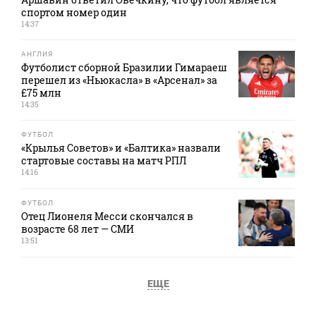
спортом номер один
14:37
АНГЛИЯ
Футболист сборной Бразилии Гимараеш
перешел из «Ньюкасла» в «Арсенал» за
£75 млн
14:35
ФУТБОЛ
«Крылья Советов» и «Балтика» назвали
стартовые составы на матч РПЛ
14:16
ФУТБОЛ
Отец Лионеля Месси скончался в
возрасте 68 лет — СМИ
13:51
ЕЩЕ