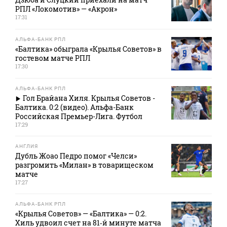
РПЛ «Локомотив» — «Акрон»
17:31
АЛЬФА-БАНК РПЛ
«Балтика» обыграла «Крылья Советов» в
гостевом матче РПЛ
17:30
АЛЬФА-БАНК РПЛ
Гол Брайана Хиля. Крылья Советов -
Балтика. 0:2 (видео). Альфа-Банк
Российская Премьер-Лига. Футбол
17:29
АНГЛИЯ
Дубль Жоао Педро помог «Челси»
разгромить «Милан» в товарищеском
матче
17:27
АЛЬФА-БАНК РПЛ
«Крылья Советов» — «Балтика» — 0:2.
Хиль удвоил счет на 81‑й минуте матча