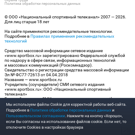
Охрана труда
Политика обработки персональных данных
© ООО «Национальный спортивный телеканал» 2007 — 2026.
Для лиц старше 18 лет
На сайте применяются рекомендательные технологии.
Подробнее в
Правилах применения рекомендательных
технологий
Средство массовой информации сетевое издание
«www.sportbox.ru» зарегистрировано Федеральной службой
по надзору в сфере связи, информационных технологий
и массовых коммуникаций (Роскомнадзор).
Свидетельство о регистрации средства массовой информации
Эл № ФС77-72613 от 04.04.2018
Название — www.sportbox.ru
Учредитель (соучредители) СМИ сетевого издания
«www.sportbox.ru»: ООО «Национальный спортивный
телеканал»
Главный редактор СМИ сетевого издания «www.sportbox.ru»:
Конов В.А.
Мы используем файлы Сookie для корректной работы веб-сайта.
Номер телефона редакции СМИ сетевого издания
Подробнее в
Политике обработки персональных данных
и
«www.sportbox.ru»: +7 (495) 653 8419
Пользовательском соглашении
. Нажмите на кнопку «Хорошо»,
Адрес электронной почты редакции СМИ сетевого издания
если Вы согласны на использование файлов cookie. Если нет, то
«www.sportbox.ru»: editor@sportbox.ru
отключите Cookies в настройках браузера