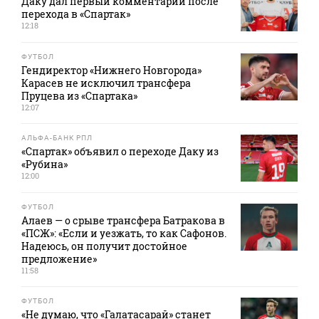
Даку дал первый комментарий после
перехода в «Спартак»
12:18
ФУТБОЛ
Гендиректор «Нижнего Новгорода»
Карасев не исключил трансфера
Пруцева из «Спартака»
12:07
АЛЬФА-БАНК РПЛ
«Спартак» объявил о переходе Даку из
«Рубина»
12:00
ФУТБОЛ
Алаев — о срыве трансфера Батракова в
«ПСЖ»: «Если и уезжать, то как Сафонов.
Надеюсь, он получит достойное
предложение»
11:58
ФУТБОЛ
«Не думаю, что «Галатасарай» станет