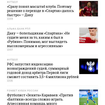
ФУТБОЛ
«Сразу понял масштаб клуба. Поэтому
решение о переходе в «Спартак» далось
быстро» — Даку
13:59
АЛЬФА-БАНК РПЛ
Даку — болельщикам «Спартака»: «Не
судите меня за то, каким я был в
«Рубине». Понимаю, мог выглядеть
высокомерным и агрессивным»
13:57
ФУТБОЛ
РФС запустил индексацию
вознаграждений судей, суммарный
годовой доход арбитра Первой лиги
сможет составить 3,5–4 миллиона рублей
13:16
FONBET КУБОК РОССИИ
Футболист «Зенита» Караваев: «Против
«Балтики» всегда сложно играть.
Агрессивная команда, много