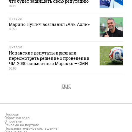
что будет защищать свою репутацию
07:19
ФУТБОЛ
Марино Пушич возглавил «Аль‑Ахли»
05:58
ФУТБОЛ
Испанские депутаты призвали
пересмотреть решение о проведении
ЧМ‑2030 совместно с Марокко — СМИ
05:08
ЕЩЕ
Помощь
Обратная связь
О портале
Реклама на портале
Пользовательское соглашение