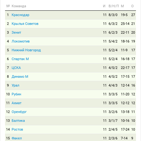
№
Команда
И
В/Н/П
М
О
1
Краснодар
11
8/3/0
19-5
27
2
Крылья Советов
11
6/3/2
25-14
21
3
Зенит
11
6/2/3
22-11
20
4
Локомотив
11
5/4/2
18-16
19
5
Нижний Новгород
11
5/2/4
11-9
17
6
Спартак М
11
5/2/4
16-18
17
7
ЦСКА
11
4/5/2
22-17
17
8
Динамо М
11
4/5/2
17-15
17
9
Урал
11
4/4/3
12-14
16
10
Рубин
11
3/3/5
11-20
12
11
Ахмат
11
3/3/5
12-12
12
12
Оренбург
11
3/2/6
13-18
11
13
Балтика
11
3/1/7
10-16
10
14
Ростов
11
2/4/5
17-24
10
15
Факел
11
2/3/6
7-14
9