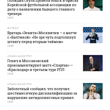
Полиция Сеула провела обыск в офисах
Корейской футбольной ассоциации по
делу о назначении бывшего главного
тренера
14:55
ФУТБОЛ
Вратарь «Зенита» Москвичев — о матче
с «Балтикой»: «Не зря чуть подтолкнул
штангу перед вторым таймом»
14:46
АЛЬФА-БАНК РПЛ
Генич и Моссаковский
прокомментируют матч «Спартак» —
«Краснодар» в третьем туре РПЛ
14:18
АЛЬФА-БАНК РПЛ
Заболотный сообщил, что получил
шестимесячную дисквалификацию за
нарушение антидопинговых правил
14:01