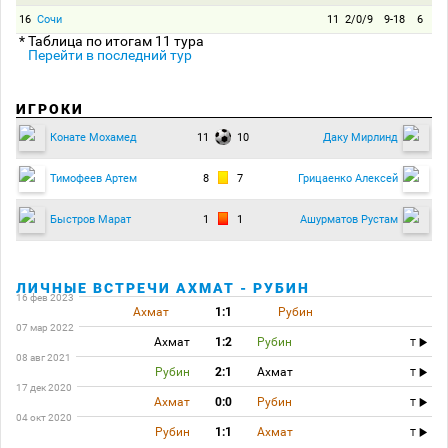
16
Сочи
11
2/0/9
9-18
6
* Таблица по итогам 11 тура
Перейти в последний тур
ИГРОКИ
11
10
Конате Мохамед
Даку Мирлинд
8
7
Тимофеев Артем
Грицаенко Алексей
1
1
Быстров Марат
Ашурматов Рустам
ЛИЧНЫЕ ВСТРЕЧИ АХМАТ - РУБИН
16 фев 2023
Ахмат
1:1
Рубин
07 мар 2022
Ахмат
1:2
Рубин
T
08 авг 2021
Рубин
2:1
Ахмат
T
17 дек 2020
Ахмат
0:0
Рубин
T
04 окт 2020
Рубин
1:1
Ахмат
T