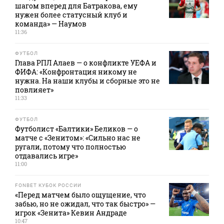
шагом вперед для Батракова, ему
нужен более статусный клуб и
команда» — Наумов
11:36
ФУТБОЛ
Глава РПЛ Алаев — о конфликте УЕФА и
ФИФА: «Конфронтация никому не
нужна. На наши клубы и сборные это не
повлияет»
11:33
ФУТБОЛ
Футболист «Балтики» Беликов — о
матче с «Зенитом»: «Сильно нас не
ругали, потому что полностью
отдавались игре»
11:00
FONBET КУБОК РОССИИ
«Перед матчем было ощущение, что
забью, но не ожидал, что так быстро» —
игрок «Зенита» Кевин Андраде
10:47