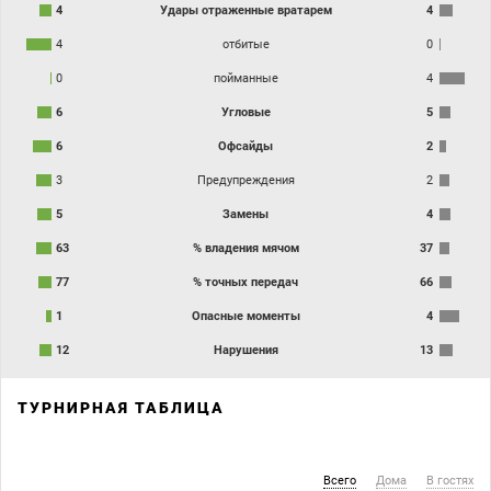
4
Удары отраженные вратарем
4
4
отбитые
0
0
пойманные
4
6
Угловые
5
6
Офсайды
2
3
Предупреждения
2
5
Замены
4
63
% владения мячом
37
77
% точных передач
66
1
Опасные моменты
4
12
Нарушения
13
ТУРНИРНАЯ ТАБЛИЦА
Всего
Дома
В гостях