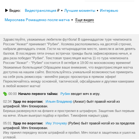
Видео:
Видеотрансляция
Лучшие моменты
Интервью
Мирослава Ромащенко после матча
Еще видео
Здравствуйте, уважаемые любители футбола! В одиннадцатом туре чемпионата
России "Ахмат" принимает "Рубин". Хозяева расположились на десятой строчке,
набрали двенадцать очков. Гости на четырнадцатом месте, занесли в актив девять
баллов. В последних пяти очных встречах трижды была зафиксирована ничья, и
два раза победил "Рубин". Текстовая трансляция матча 11-го тура чемпионата
России "Ахмат" - "Рубин" состоится 8 октября в 19:00 по московскому времени!
Уважаемые болельщики! Обращаем ваше внимание, что видеотрансляция матча
доступна на нашем сайте. Воспользуйтесь уникальной возможностью примерить
на себя роль режиссера - меняйте ракурс просмотра в прямом эфире!
Переключайтесь между основной, тактической, офсайдными и другими камерами
в любой момент матча!
00:00
Начало первого тайма:
Рубин
вводит мяч в игру.
02:34
Удар по воротам:
Ильин Владимир
(Ахмат) бьёт правой ногой из
штрафной. Мяч блокирован.
Бериша развернулся на фланге и прострелил в штрафную. Защитник был первым
на мяче. Ильин выиграл подбор и пробил. Тимофеев накрыл удар.
05:01
Удар по воротам:
Иву Угочукву
(Рубин) бьёт правой ногой из-за пределов
штрафной. Мяч блокирован.
Иву принял передачу возле штрафной и пробил. Мяч попал в защитника и ушел на
угловой.