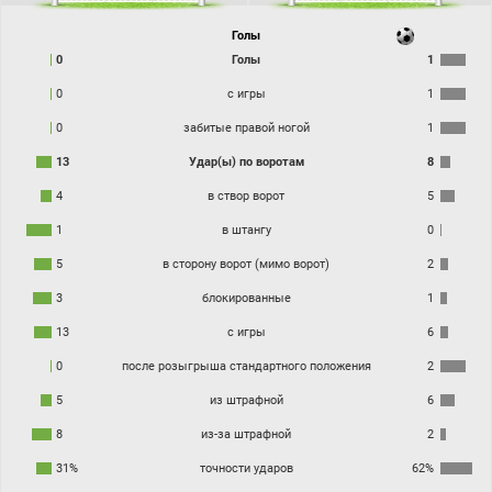
Голы
0
Голы
1
0
с игры
1
0
забитые правой ногой
1
13
Удар(ы) по воротам
8
4
в створ ворот
5
1
в штангу
0
5
в сторону ворот (мимо ворот)
2
3
блокированные
1
13
с игры
6
0
после розыгрыша стандартного положения
2
5
из штрафной
6
8
из-за штрафной
2
31%
точности ударов
62%