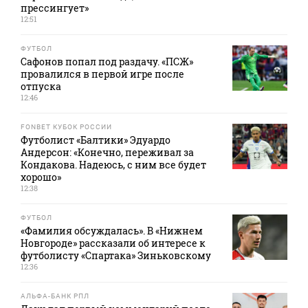
прессингует»
12:51
ФУТБОЛ
Сафонов попал под раздачу. «ПСЖ»
провалился в первой игре после
отпуска
12:46
FONBET КУБОК РОССИИ
Футболист «Балтики» Эдуардо
Андерсон: «Конечно, переживал за
Кондакова. Надеюсь, с ним все будет
хорошо»
12:38
ФУТБОЛ
«Фамилия обсуждалась». В «Нижнем
Новгороде» рассказали об интересе к
футболисту «Спартака» Зиньковскому
12:36
АЛЬФА-БАНК РПЛ