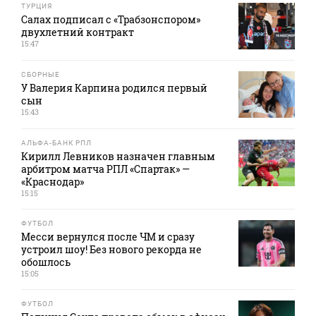
ТУРЦИЯ
Салах подписал с «Трабзонспором»
двухлетний контракт
15:47
СБОРНЫЕ
У Валерия Карпина родился первый
сын
15:43
АЛЬФА-БАНК РПЛ
Кирилл Левников назначен главным
арбитром матча РПЛ «Спартак» —
«Краснодар»
15:15
ФУТБОЛ
Месси вернулся после ЧМ и сразу
устроил шоу! Без нового рекорда не
обошлось
15:05
ФУТБОЛ