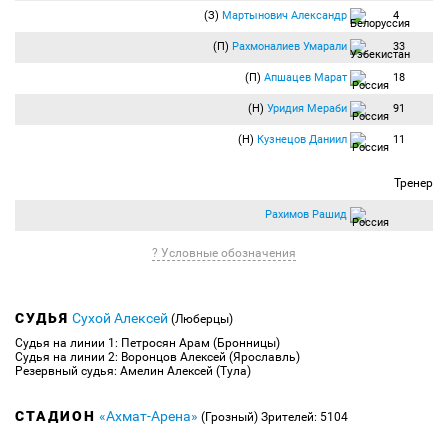
(З)
Мартынович Александр
4
(П)
Рахмоналиев Умарали
33
(П)
Апшацев Марат
18
(Н)
Уридия Мераби
91
(Н)
Кузнецов Даниил
11
Тренер
Рахимов Рашид
? Условные обозначения
СУДЬЯ
Сухой Алексей
(Люберцы)
Судья на линии 1: Петросян Арам (Бронницы)
Судья на линии 2: Воронцов Алексей (Ярославль)
Резервный судья: Амелин Алексей (Тула)
СТАДИОН
«Ахмат-Арена»
(Грозный)
Зрителей: 5104