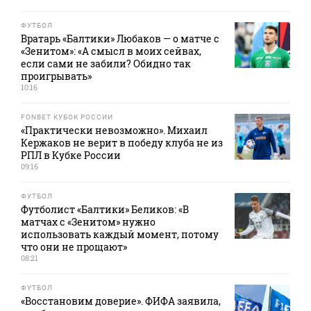
ФУТБОЛ
Вратарь «Балтики» Любаков — о матче с
«Зенитом»: «А смысл в моих сейвах,
если сами не забили? Обидно так
проигрывать»
10:16
FONBET КУБОК РОССИИ
«Практически невозможно». Михаил
Кержаков не верит в победу клуба не из
РПЛ в Кубке России
09:16
ФУТБОЛ
Футболист «Балтики» Беликов: «В
матчах с «Зенитом» нужно
использовать каждый момент, потому
что они не прощают»
08:21
ФУТБОЛ
«Восстановим доверие». ФИФА заявила,