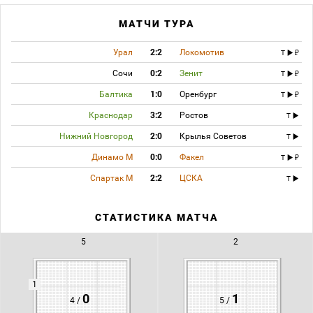
МАТЧИ ТУРА
Урал
2:2
Локомотив
T
Сочи
0:2
Зенит
T
Балтика
1:0
Оренбург
T
Краснодар
3:2
Ростов
T
Нижний Новгород
2:0
Крылья Советов
T
Динамо М
0:0
Факел
T
Спартак М
2:2
ЦСКА
T
СТАТИСТИКА МАТЧА
5
2
1
0
1
4 /
5 /