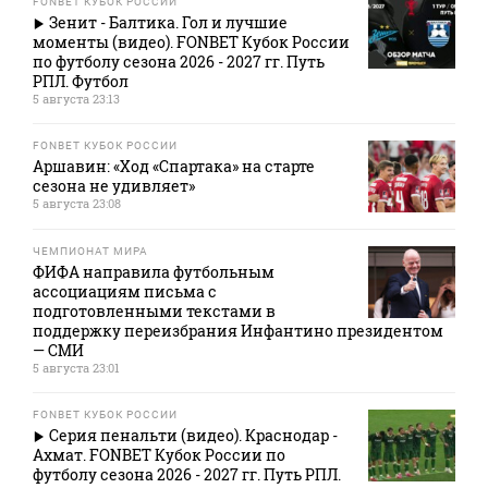
FONBET КУБОК РОССИИ
Зенит - Балтика. Гол и лучшие
моменты (видео). FONBET Кубок России
по футболу сезона 2026 - 2027 гг. Путь
РПЛ. Футбол
5 августа 23:13
FONBET КУБОК РОССИИ
Аршавин: «Ход «Спартака» на старте
сезона не удивляет»
5 августа 23:08
ЧЕМПИОНАТ МИРА
ФИФА направила футбольным
ассоциациям письма с
подготовленными текстами в
поддержку переизбрания Инфантино президентом
— СМИ
5 августа 23:01
FONBET КУБОК РОССИИ
Серия пенальти (видео). Краснодар -
Ахмат. FONBET Кубок России по
футболу сезона 2026 - 2027 гг. Путь РПЛ.