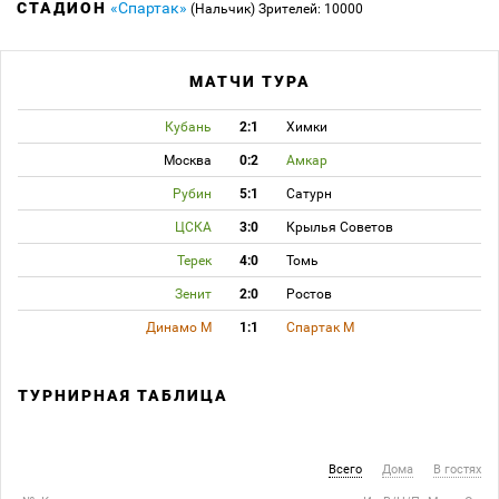
СТАДИОН
«Спартак»
(Нальчик)
Зрителей: 10000
МАТЧИ ТУРА
Кубань
2:1
Химки
Москва
0:2
Амкар
Рубин
5:1
Сатурн
ЦСКА
3:0
Крылья Советов
Терек
4:0
Томь
Зенит
2:0
Ростов
Динамо М
1:1
Спартак М
ТУРНИРНАЯ ТАБЛИЦА
Всего
Дома
В гостях