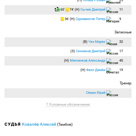
(Н)
Кочиш Рэзван
25
65′
74′ (Н)
Сычев Дмитрий
11
36′ (Н)
Одемвингие Питер
9
Запасные
(В)
Чех Марек
32
(З)
Сенников Дмитрий
17
(Н)
Минченков Александр
45
(Н)
Фалл Джиби
19
Тренер
Сёмин Юрий
? Условные обозначения
СУДЬЯ
Ковалёв Алексей
(Тамбов)