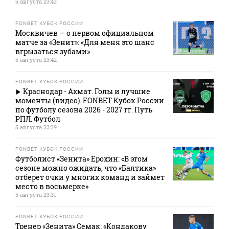
5 августа 23:43
FONBET КУБОК РОССИИ
Москвичев — о первом официальном
матче за «Зенит»: «Для меня это шанс
вгрызаться зубами»
5 августа 23:42
FONBET КУБОК РОССИИ
Краснодар - Ахмат. Голы и лучшие
моменты (видео). FONBET Кубок России
по футболу сезона 2026 - 2027 гг. Путь
РПЛ. Футбол
5 августа 23:39
FONBET КУБОК РОССИИ
Футболист «Зенита» Ерохин: «В этом
сезоне можно ожидать, что «Балтика»
отберет очки у многих команд и займет
место в восьмерке»
5 августа 23:31
FONBET КУБОК РОССИИ
Тренер «Зенита» Семак: «Кондакову