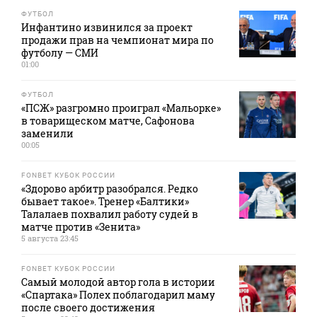
ФУТБОЛ
Инфантино извинился за проект
продажи прав на чемпионат мира по
футболу — СМИ
01:00
ФУТБОЛ
«ПСЖ» разгромно проиграл «Мальорке»
в товарищеском матче, Сафонова
заменили
00:05
FONBET КУБОК РОССИИ
«Здорово арбитр разобрался. Редко
бывает такое». Тренер «Балтики»
Талалаев похвалил работу судей в
матче против «Зенита»
5 августа 23:45
FONBET КУБОК РОССИИ
Самый молодой автор гола в истории
«Спартака» Полех поблагодарил маму
после своего достижения