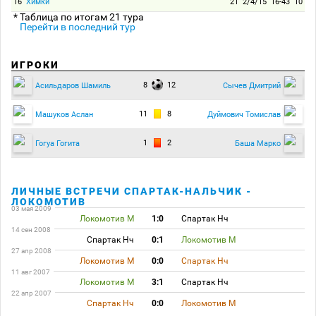
16
Химки
21
2/4/15
16-43
10
* Таблица по итогам 21 тура
Перейти в последний тур
ИГРОКИ
8
12
Асильдаров Шамиль
Сычев Дмитрий
11
8
Машуков Аслан
Дуймович Томислав
1
2
Гогуа Гогита
Баша Марко
ЛИЧНЫЕ ВСТРЕЧИ СПАРТАК-НАЛЬЧИК -
ЛОКОМОТИВ
03 мая 2009
Локомотив М
1:0
Спартак Нч
14 сен 2008
Спартак Нч
0:1
Локомотив М
27 апр 2008
Локомотив М
0:0
Спартак Нч
11 авг 2007
Локомотив М
3:1
Спартак Нч
22 апр 2007
Спартак Нч
0:0
Локомотив М