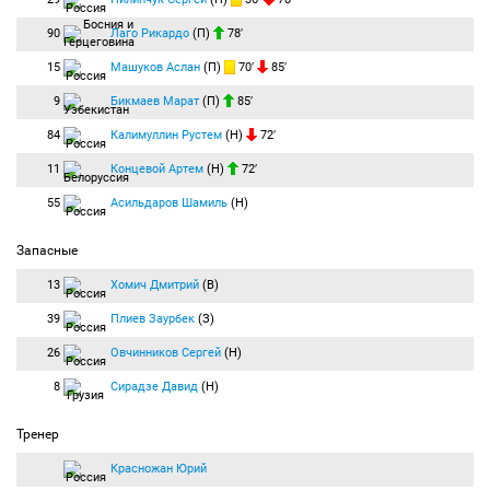
90
Лаго Рикардо
(П)
78′
15
Машуков Аслан
(П)
70′
85′
9
Бикмаев Марат
(П)
85′
84
Калимуллин Рустем
(Н)
72′
11
Концевой Артем
(Н)
72′
55
Асильдаров Шамиль
(Н)
Запасные
13
Хомич Дмитрий
(В)
39
Плиев Заурбек
(З)
26
Овчинников Сергей
(Н)
8
Сирадзе Давид
(Н)
Тренер
Красножан Юрий