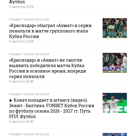
Футбол
5 августа 22:59
FONBET КУБОК РОССИИ
«Краснодар» обыграл «Ахмат» в серии
пенальти в матче группового этапа
Кубка России
5 августа 22:58
FONBET КУБОК РОССИИ
«Краснодар» и «Ахмат» не смогли
выявить победителя матча Кубка
России в основное время, впереди
серия пенальти
5 августа 22:46
FONBET КУБОК РОССИИ
Ковач попадает в штангу (видео).
Зенит - Балтика. FONBET Кубок России
по футболу сезона 2026 - 2027 гг. Путь
РПЛ. Футбол
5 августа 22:43
FONBET КУБОК РОССИИ