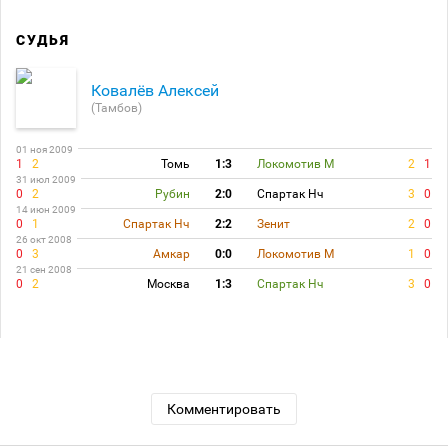
СУДЬЯ
Ковалёв Алексей
(Тамбов)
01 ноя 2009
1
2
Томь
1:3
Локомотив М
2
1
31 июл 2009
0
2
Рубин
2:0
Спартак Нч
3
0
14 июн 2009
0
1
Спартак Нч
2:2
Зенит
2
0
26 окт 2008
0
3
Амкар
0:0
Локомотив М
1
0
21 сен 2008
0
2
Москва
1:3
Спартак Нч
3
0
Комментировать