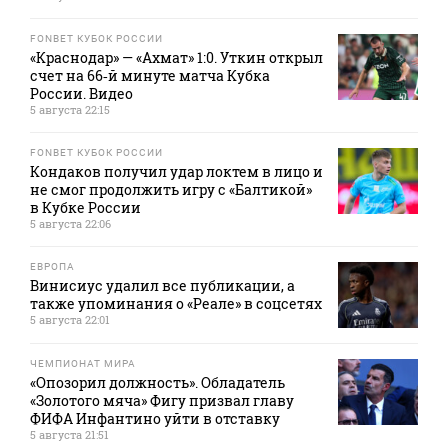
FONBET КУБОК РОССИИ
«Краснодар» — «Ахмат» 1:0. Уткин открыл
счет на 66‑й минуте матча Кубка
России. Видео
5 августа 22:15
FONBET КУБОК РОССИИ
Кондаков получил удар локтем в лицо и
не смог продолжить игру с «Балтикой»
в Кубке России
5 августа 22:06
ЕВРОПА
Винисиус удалил все публикации, а
также упоминания о «Реале» в соцсетях
5 августа 22:01
ЧЕМПИОНАТ МИРА
«Опозорил должность». Обладатель
«Золотого мяча» Фигу призвал главу
ФИФА Инфантино уйти в отставку
5 августа 21:51