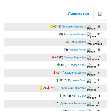
Локомотив
90′ (В)
Гилерме Маринато
85
(З)
Асатиани Малхаз
30
(З)
Баша Марко
23
(П)
Янбаев Ренат
55
45′ (П)
Вагнер Феррейра
13
45′ (П)
Гатагов Алан
81
89′ (П)
Глушаков Денис
8
89′ (З)
Кузьмин Олег
3
29′
75′ (П)
Торбинский Дмитрий
7
75′ (П)
Кайта Сани
18
(П)
Дуймович Томислав
5