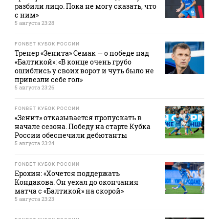
разбили лицо. Пока не могу сказать, что
с ним»
5 августа 23:28
FONBET КУБОК РОССИИ
Тренер «Зенита» Семак — о победе над
«Балтикой»: «В конце очень грубо
ошиблись у своих ворот и чуть было не
привезли себе гол»
5 августа 23:26
FONBET КУБОК РОССИИ
«Зенит» отказывается пропускать в
начале сезона. Победу на старте Кубка
России обеспечили дебютанты
5 августа 23:24
FONBET КУБОК РОССИИ
Ерохин: «Хочется поддержать
Кондакова. Он уехал до окончания
матча с «Балтикой» на скорой»
5 августа 23:23