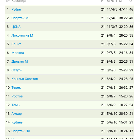
№
Команда
И
В/Н/П
М
О
1
Рубин
21
14/4/3
47-14
46
2
Спартак М
21
12/4/5
38-22
40
3
ЦСКА
21
11/3/7
32-20
36
4
Локомотив М
21
9/8/4
28-20
35
5
Зенит
21
9/7/5
35-22
34
6
Москва
21
9/7/5
24-16
34
7
Динамо М
21
9/4/8
22-25
31
8
Сатурн
21
8/5/8
25-29
29
9
Крылья Советов
21
8/4/9
24-28
28
10
Терек
21
7/6/8
26-32
27
11
Ростов
21
6/8/7
15-20
26
12
Томь
21
6/6/9
18-27
24
13
Амкар
21
5/6/10
20-30
21
14
Кубань
21
5/6/10
15-31
21
15
Спартак Нч
21
3/8/10
18-24
17