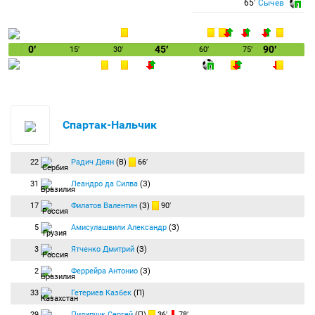
65′
Сычев
0′
45′
90′
15′
30′
60′
75′
Спартак-Нальчик
22
Радич Деян
(В)
66′
31
Леандро да Силва
(З)
17
Филатов Валентин
(З)
90′
5
Амисулашвили Александр
(З)
3
Ятченко Дмитрий
(З)
2
Феррейра Антонио
(З)
33
Гетериев Казбек
(П)
29
Пилипчук Сергей
(П)
36′
78′