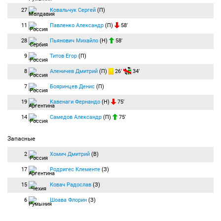
27
Ковальчук Сергей
(П)
11
Павленко Александр
(П)
58′
28
Пьянович Михайло
(Н)
58′
9
Титов Егор
(П)
8
Аленичев Дмитрий
(П)
26′
34′
7
Бояринцев Денис
(П)
19
Кавенаги Фернандо
(Н)
75′
14
Самедов Александр
(П)
75′
Запасные
2
Хомич Дмитрий
(В)
17
Родригес Клементе
(З)
15
Ковач Радослав
(З)
6
Шоава Флорин
(З)