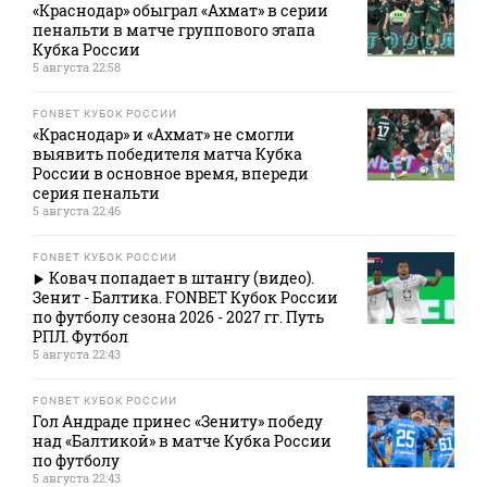
«Краснодар» обыграл «Ахмат» в серии
пенальти в матче группового этапа
Кубка России
5 августа 22:58
FONBET КУБОК РОССИИ
«Краснодар» и «Ахмат» не смогли
выявить победителя матча Кубка
России в основное время, впереди
серия пенальти
5 августа 22:46
FONBET КУБОК РОССИИ
Ковач попадает в штангу (видео).
Зенит - Балтика. FONBET Кубок России
по футболу сезона 2026 - 2027 гг. Путь
РПЛ. Футбол
5 августа 22:43
FONBET КУБОК РОССИИ
Гол Андраде принес «Зениту» победу
над «Балтикой» в матче Кубка России
по футболу
5 августа 22:43