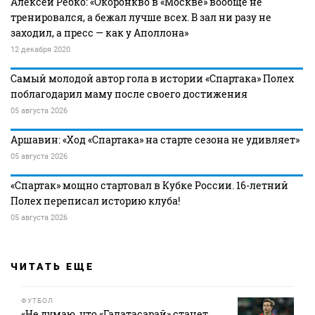
Алексей Ребко: «Окоронкво в «Москве» вообще не
тренировался, а бежал лучше всех. В зал ни разу не
заходил, а пресс — как у Аполлона»
12 декабря 2020
Самый молодой автор гола в истории «Спартака» Полех
поблагодарил маму после своего достижения
05 августа 2026
Аршавин: «Ход «Спартака» на старте сезона не удивляет»
05 августа 2026
«Спартак» мощно стартовал в Кубке России. 16-летний
Полех переписал историю клуба!
05 августа 2026
ЧИТАТЬ ЕЩЕ
ФУТБОЛ
«Не думаю, что «Галатасарай» станет