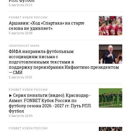
РПЛ. Футбол
5 августа 23:13
FONBET КУБОК РОССИИ
Аршавин: «Ход «Спартака» на старте
сезона не удивляет»
5 августа 23:08
ЧЕМПИОНАТ МИРА
ФИФА направила футбольным
ассоциациям письма с
подготовленными текстами в
поддержку переизбрания Инфантино президентом
— СМИ
5 августа 23:01
FONBET КУБОК РОССИИ
Серия пенальти (видео). Краснодар -
Ахмат. FONBET Кубок России по
футболу сезона 2026 - 2027 гг. Путь РПЛ.
Футбол
5 августа 22:59
FONBET КУБОК РОССИИ