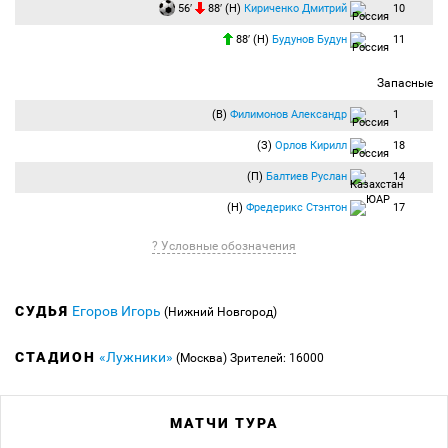
56′
88′ (Н)
Кириченко Дмитрий
10
88′ (Н)
Будунов Будун
11
Запасные
(В)
Филимонов Александр
1
(З)
Орлов Кирилл
18
(П)
Балтиев Руслан
14
(Н)
Фредерикс Стэнтон
17
? Условные обозначения
СУДЬЯ
Егоров Игорь
(Нижний Новгород)
СТАДИОН
«Лужники»
(Москва)
Зрителей: 16000
МАТЧИ ТУРА