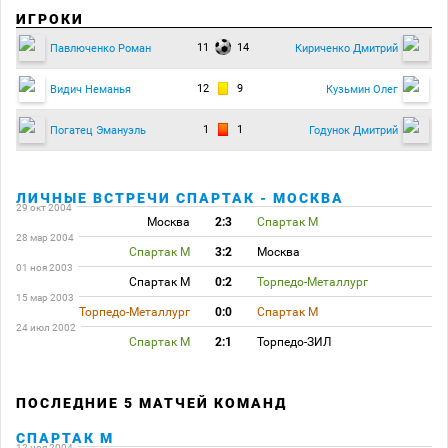
ИГРОКИ
11
14
Павлюченко Роман
Кириченко Дмитрий
12
9
Видич Неманья
Кузьмин Олег
1
1
Погатец Эмануэль
Годунок Дмитрий
ЛИЧНЫЕ ВСТРЕЧИ СПАРТАК - МОСКВА
29 окт 2004
Москва
2:3
Спартак М
28 мар 2004
Спартак М
3:2
Москва
01 ноя 2003
Спартак М
0:2
Торпедо-Металлург
15 мар 2003
Торпедо-Металлург
0:0
Спартак М
24 июл 2002
Спартак М
2:1
Торпедо-ЗИЛ
ПОСЛЕДНИЕ 5 МАТЧЕЙ КОМАНД
СПАРТАК М
12 ноя 2004