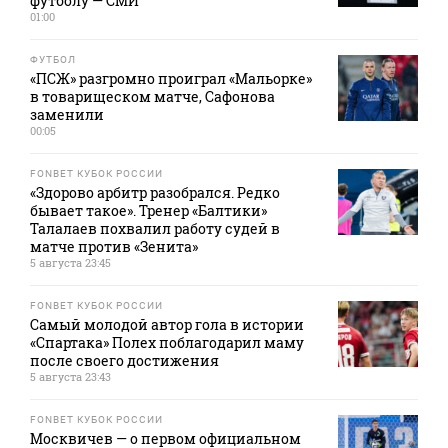
футболу — СМИ
01:00
ФУТБОЛ
«ПСЖ» разгромно проиграл «Мальорке»
в товарищеском матче, Сафонова
заменили
00:05
FONBET КУБОК РОССИИ
«Здорово арбитр разобрался. Редко
бывает такое». Тренер «Балтики»
Талалаев похвалил работу судей в
матче против «Зенита»
5 августа 23:45
FONBET КУБОК РОССИИ
Самый молодой автор гола в истории
«Спартака» Полех поблагодарил маму
после своего достижения
5 августа 23:43
FONBET КУБОК РОССИИ
Москвичев — о первом официальном