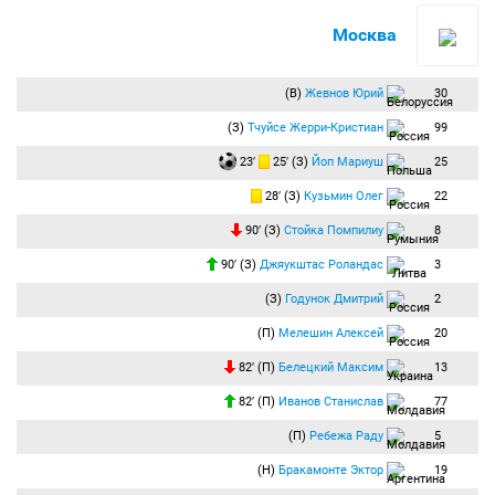
Москва
(В)
Жевнов Юрий
30
(З)
Тчуйсе Жерри-Кристиан
99
23′
25′ (З)
Йоп Мариуш
25
28′ (З)
Кузьмин Олег
22
90′ (З)
Стойка Помпилиу
8
90′ (З)
Джяукштас Роландас
3
(З)
Годунок Дмитрий
2
(П)
Мелешин Алексей
20
82′ (П)
Белецкий Максим
13
82′ (П)
Иванов Станислав
77
(П)
Ребежа Раду
5
(Н)
Бракамонте Эктор
19