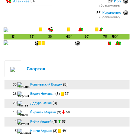
Аленичев
34′
23′
Йоп
/Бракамонте/
56′
Кириченко
/Бракамонте/
0′
45′
90′
15′
30′
60′
75′
Спартак
30
Ковалевский Войцех
(В)
26
Видич Неманья
(З)
72′
20
Дедура Игнас
(З)
13
Йиранек Мартин
(З)
58′
4
Рубин Андрей
(П)
58′
5
Йенчи Адриан
(З)
49′