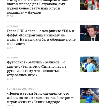
шагом вперед для Батракова, ему
нужен более статусный клуб и
команда» — Наумов
11:36
ФУТБОЛ
Глава РПЛ Алаев — о конфликте УЕФА и
ФИФА: «Конфронтация никому не
нужна. На наши клубы и сборные это не
повлияет»
11:33
ФУТБОЛ
Футболист «Балтики» Беликов — о
матче с «Зенитом»: «Сильно нас не
ругали, потому что полностью
отдавались игре»
11:00
FONBET КУБОК РОССИИ
«Перед матчем было ощущение, что
забью, но не ожидал, что так быстро» —
игрок «Зенита» Кевин Андраде
10:47