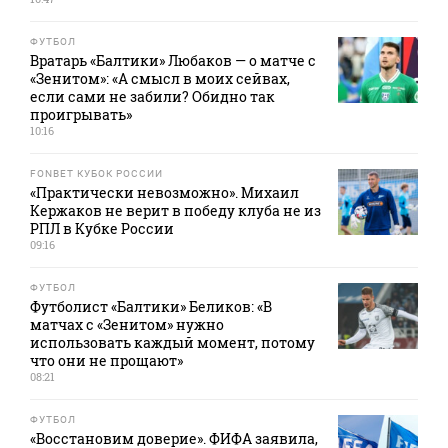
ФУТБОЛ
Вратарь «Балтики» Любаков — о матче с
«Зенитом»: «А смысл в моих сейвах,
если сами не забили? Обидно так
проигрывать»
10:16
FONBET КУБОК РОССИИ
«Практически невозможно». Михаил
Кержаков не верит в победу клуба не из
РПЛ в Кубке России
09:16
ФУТБОЛ
Футболист «Балтики» Беликов: «В
матчах с «Зенитом» нужно
использовать каждый момент, потому
что они не прощают»
08:21
ФУТБОЛ
«Восстановим доверие». ФИФА заявила,