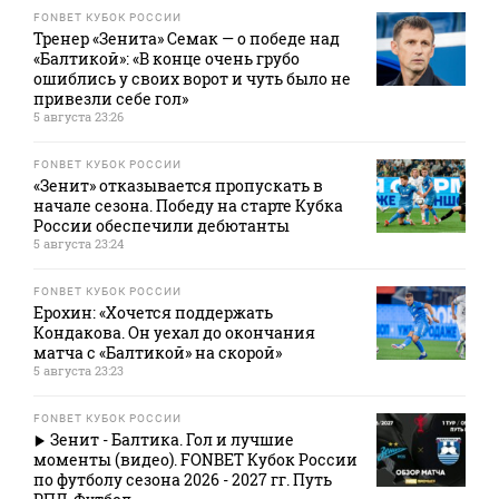
FONBET КУБОК РОССИИ
Тренер «Зенита» Семак — о победе над
«Балтикой»: «В конце очень грубо
ошиблись у своих ворот и чуть было не
привезли себе гол»
5 августа 23:26
FONBET КУБОК РОССИИ
«Зенит» отказывается пропускать в
начале сезона. Победу на старте Кубка
России обеспечили дебютанты
5 августа 23:24
FONBET КУБОК РОССИИ
Ерохин: «Хочется поддержать
Кондакова. Он уехал до окончания
матча с «Балтикой» на скорой»
5 августа 23:23
FONBET КУБОК РОССИИ
Зенит - Балтика. Гол и лучшие
моменты (видео). FONBET Кубок России
по футболу сезона 2026 - 2027 гг. Путь