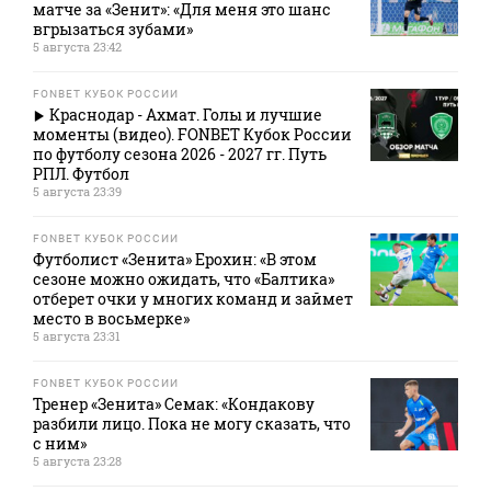
матче за «Зенит»: «Для меня это шанс
вгрызаться зубами»
5 августа 23:42
FONBET КУБОК РОССИИ
Краснодар - Ахмат. Голы и лучшие
моменты (видео). FONBET Кубок России
по футболу сезона 2026 - 2027 гг. Путь
РПЛ. Футбол
5 августа 23:39
FONBET КУБОК РОССИИ
Футболист «Зенита» Ерохин: «В этом
сезоне можно ожидать, что «Балтика»
отберет очки у многих команд и займет
место в восьмерке»
5 августа 23:31
FONBET КУБОК РОССИИ
Тренер «Зенита» Семак: «Кондакову
разбили лицо. Пока не могу сказать, что
с ним»
5 августа 23:28