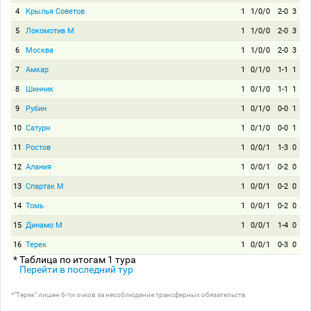
4
Крылья Советов
1
1/0/0
2-0
3
5
Локомотив М
1
1/0/0
2-0
3
6
Москва
1
1/0/0
2-0
3
7
Амкар
1
0/1/0
1-1
1
8
Шинник
1
0/1/0
1-1
1
9
Рубин
1
0/1/0
0-0
1
10
Сатурн
1
0/1/0
0-0
1
11
Ростов
1
0/0/1
1-3
0
12
Алания
1
0/0/1
0-2
0
13
Спартак М
1
0/0/1
0-2
0
14
Томь
1
0/0/1
0-2
0
15
Динамо М
1
0/0/1
1-4
0
16
Терек
1
0/0/1
0-3
0
* Таблица по итогам 1 тура
Перейти в последний тур
*"Терек" лишен 6-ти очков за несоблюдение трансферных обязательств