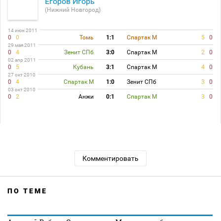
Егоров Игорь
(Нижний Новгород)
14 июн 2011
0
0
Томь
1:1
Спартак М
5
0
29 мая 2011
0
4
Зенит СПб
3:0
Спартак М
2
0
02 апр 2011
0
5
Кубань
3:1
Спартак М
4
0
27 окт 2010
0
4
Спартак М
1:0
Зенит СПб
3
0
03 окт 2010
0
2
Анжи
0:1
Спартак М
3
0
Комментировать
ПО ТЕМЕ