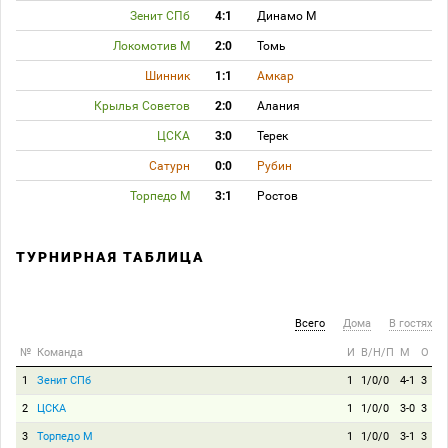
Зенит СПб
4:1
Динамо М
Локомотив М
2:0
Томь
Шинник
1:1
Амкар
Крылья Советов
2:0
Алания
ЦСКА
3:0
Терек
Сатурн
0:0
Рубин
Торпедо М
3:1
Ростов
ТУРНИРНАЯ ТАБЛИЦА
Всего
Дома
В гостях
№
Команда
И
В/Н/П
М
О
1
Зенит СПб
1
1/0/0
4-1
3
2
ЦСКА
1
1/0/0
3-0
3
3
Торпедо М
1
1/0/0
3-1
3