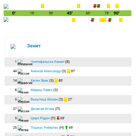
0′
45′
90′
15′
30′
60′
75′
Зенит
1
Чонтофальски Камил
(В)
44
Анюков Александр
(З)
87′
14
Хаген Эрик
(З)
80′
8
Мареш Павел
(З)
5
Вьештица Милан
(З)
27′
27
Денисов Игорь
(П)
9
Ширл Радек
(П)
69′
25
Пошкус Робертас
(Н)
69′