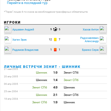
Перейти в последний тур
*"Терек" лишен 6-ти очков за несоблюдение трансферных обязательств
ИГРОКИ
9
5
Аршавин Андрей
Хазов Антон
Радосавлевич
12
7
Хаген Эрик
Александр
1
1
Радимов Владислав
Бранко Серж
ЛИЧНЫЕ ВСТРЕЧИ ЗЕНИТ - ШИННИК
21 мая 2005
Шинник
1:0
Зенит СПб
20 апр 2005
Шинник
1:4
Зенит СПб
06 апр 2005
Зенит СПб
4:0
Шинник
25 сен 2004
Шинник
2:1
Зенит СПб
18 апр 2004
Зенит СПб
1:0
Шинник