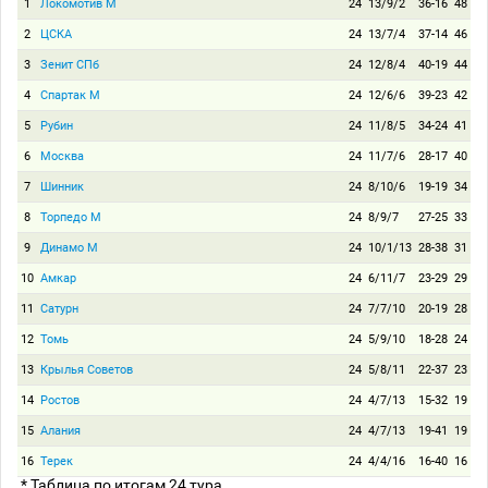
1
Локомотив М
24
13/9/2
36-16
48
2
ЦСКА
24
13/7/4
37-14
46
3
Зенит СПб
24
12/8/4
40-19
44
4
Спартак М
24
12/6/6
39-23
42
5
Рубин
24
11/8/5
34-24
41
6
Москва
24
11/7/6
28-17
40
7
Шинник
24
8/10/6
19-19
34
8
Торпедо М
24
8/9/7
27-25
33
9
Динамо М
24
10/1/13
28-38
31
10
Амкар
24
6/11/7
23-29
29
11
Сатурн
24
7/7/10
20-19
28
12
Томь
24
5/9/10
18-28
24
13
Крылья Советов
24
5/8/11
22-37
23
14
Ростов
24
4/7/13
15-32
19
15
Алания
24
4/7/13
19-41
19
16
Терек
24
4/4/16
16-40
16
* Таблица по итогам 24 тура