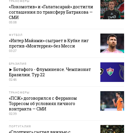
ТРАНСФЕРЫ
«Локомотив» и «Галатасарай» достигли
соглашения по трансферу Батракова —
СМИ
05:08
ФУТБОЛ
«Интер Майами» сыграет в Кубке лиг
против «Монтеррея» без Месси
03:27
БРАЗИЛИЯ
Ботафого - Флуминенсе. Чемпионат
Бразилии. Тур 22
02:46
ТРАНСФЕРЫ
«ПСЖ» договорился с Ферраном
Торресом об условиях личного
контракта — СМИ
02:39
ПОРТУГАЛИЯ
«Спортинг» сыграл вничью с