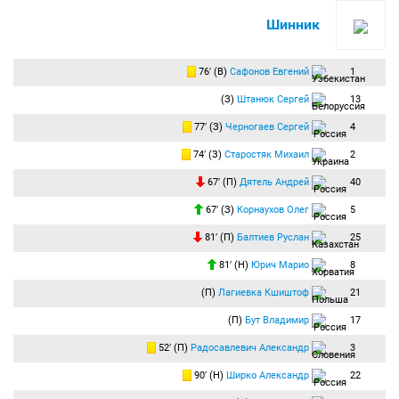
Шинник
76′ (В)
Сафонов Евгений
1
(З)
Штанюк Сергей
13
77′ (З)
Черногаев Сергей
4
74′ (З)
Старостяк Михаил
2
67′ (П)
Дятель Андрей
40
67′ (З)
Корнаухов Олег
5
81′ (П)
Балтиев Руслан
25
81′ (Н)
Юрич Марио
8
(П)
Лагиевка Кшиштоф
21
(П)
Бут Владимир
17
52′ (П)
Радосавлевич Александр
3
90′ (Н)
Ширко Александр
22