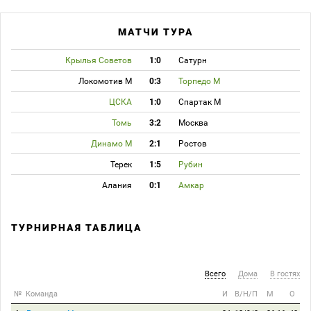
МАТЧИ ТУРА
Крылья Советов
1:0
Сатурн
Локомотив М
0:3
Торпедо М
ЦСКА
1:0
Спартак М
Томь
3:2
Москва
Динамо М
2:1
Ростов
Терек
1:5
Рубин
Алания
0:1
Амкар
ТУРНИРНАЯ ТАБЛИЦА
Всего
Дома
В гостях
№
Команда
И
В/Н/П
М
О