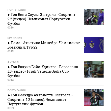
ПОРТУГАЛИЯ
Гол Бени Соузы. Эштрела - Спортинг.
2:2 (видео). Чемпионат Португалии.
Футбол
00:16
БРАЗИЛИЯ
Ремо - Атлетико Минейро. Чемпионат
Бразилии. Тур 22
00:15
ФУТБОЛ
Гол Вакуна Байо. Удинезе - Барселона.
1:0 (видео). Friuli Venezia Giulia Cup.
Футбол
00:12
ПОРТУГАЛИЯ
Гол Леандро Антонетти. Эштрела -
Спортинг. 1:2 (видео). Чемпионат
Португалии. Футбол
00:09