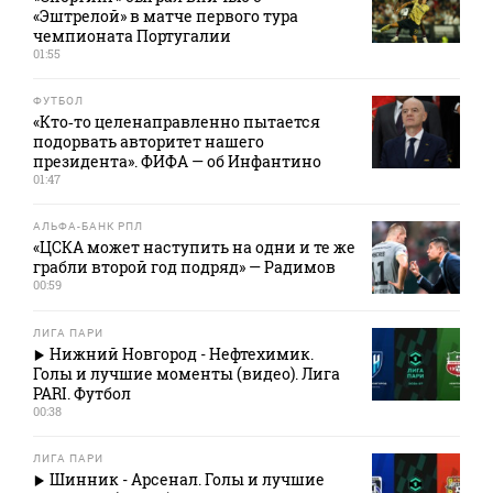
«Эштрелой» в матче первого тура
чемпионата Португалии
01:55
ФУТБОЛ
«Кто‑то целенаправленно пытается
подорвать авторитет нашего
президента». ФИФА — об Инфантино
01:47
АЛЬФА-БАНК РПЛ
«ЦСКА может наступить на одни и те же
грабли второй год подряд» — Радимов
00:59
ЛИГА ПАРИ
Нижний Новгород - Нефтехимик.
Голы и лучшие моменты (видео). Лига
PARI. Футбол
00:38
ЛИГА ПАРИ
Шинник - Арсенал. Голы и лучшие