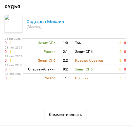
СУДЬЯ
Ходырев Михаил
(Москва)
06 авг 2005
0
3
Зенит СПб
1:0
Томь
3
0
03 июл 2004
0
1
Ростов
2:1
Зенит СПб
2
0
19 июл 2003
0
1
Зенит СПб
2:2
Крылья Советов
3
0
11 июн 2003
0
0
Спартак-Алания
0:2
Зенит СПб
0
0
23 мар 2003
0
3
Ростов
1:1
Шинник
2
1
Комментировать