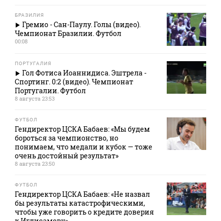
БРАЗИЛИЯ
Гремио - Сан-Паулу. Голы (видео).
Чемпионат Бразилии. Футбол
00:08
ПОРТУГАЛИЯ
Гол Фотиса Иоаннидиса. Эштрела -
Спортинг. 0:2 (видео). Чемпионат
Португалии. Футбол
8 августа 23:53
ФУТБОЛ
Гендиректор ЦСКА Бабаев: «Мы будем
бороться за чемпионство, но
понимаем, что медали и кубок — тоже
очень достойный результат»
8 августа 23:50
ФУТБОЛ
Гендиректор ЦСКА Бабаев: «Не назвал
бы результаты катастрофическими,
чтобы уже говорить о кредите доверия
к Игдисамову»