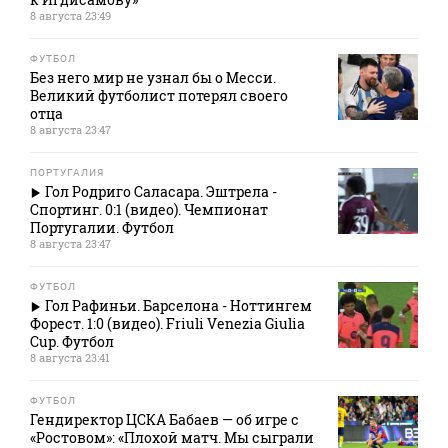
8 августа 23:49
ФУТБОЛ
Без него мир не узнал бы о Месси.
Великий футболист потерял своего
отца
8 августа 23:47
ПОРТУГАЛИЯ
Гол Родриго Саласара. Эштрела -
Спортинг. 0:1 (видео). Чемпионат
Португалии. Футбол
8 августа 23:47
ФУТБОЛ
Гол Рафиньи. Барселона - Ноттингем
Форест. 1:0 (видео). Friuli Venezia Giulia
Cup. Футбол
8 августа 23:41
ФУТБОЛ
Гендиректор ЦСКА Бабаев — об игре с
«Ростовом»: «Плохой матч. Мы сыграли