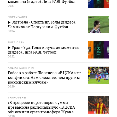
моменты (видео). Лига PARI. Футбол
00:37
ПОРТУГАЛИЯ
Эштрела - Спортинг. Голы (видео).
Чемпионат Португалии. Футбол
00:34
ЛИГА ПАРИ
Урал - Уфа. Голы и лучшие моменты
(видео). Лига PARI. Футбол
00:32
АЛЬФА-БАНК РПЛ
Бабаев о работе Шевелева: «В ЦСКА нет
конфликта. Нам сложнее, чем другим
российским клубам»
00:30
ТРАНСФЕРЫ
«В процессе переговоров сумма
превысила рациональную». В ЦСКА
объяснили срыв трансфера Жуана
00:20