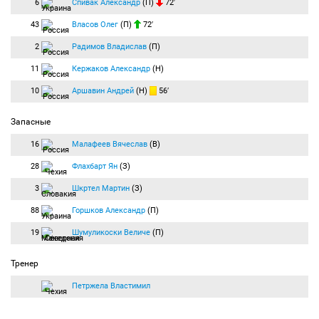
6
Спивак Александр
(П)
72′
43
Власов Олег
(П)
72′
2
Радимов Владислав
(П)
11
Кержаков Александр
(Н)
10
Аршавин Андрей
(Н)
56′
Запасные
16
Малафеев Вячеслав
(В)
28
Флахбарт Ян
(З)
3
Шкртел Мартин
(З)
88
Горшков Александр
(П)
19
Шумуликоски Величе
(П)
Тренер
Петржела Властимил