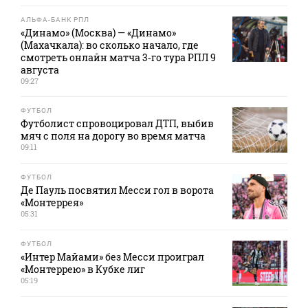
АЛЬФА-БАНК РПЛ
«Динамо» (Москва) — «Динамо»
(Махачкала): во сколько начало, где
смотреть онлайн матча 3‑го тура РПЛ 9
августа
09:27
ФУТБОЛ
Футболист спровоцировал ДТП, выбив
мяч с поля на дорогу во время матча
09:11
ФУТБОЛ
Де Пауль посвятил Месси гол в ворота
«Монтеррея»
05:31
ФУТБОЛ
«Интер Майами» без Месси проиграл
«Монтеррею» в Кубке лиг
05:19