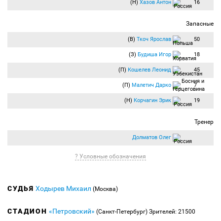
(Н)
Хазов Антон
16
Запасные
(В)
Ткоч Ярослав
50
(З)
Будиша Игор
18
(П)
Кошелев Леонид
45
(П)
Малетич Дарко
7
(Н)
Корчагин Эрик
19
Тренер
Долматов Олег
? Условные обозначения
СУДЬЯ
Ходырев Михаил
(Москва)
СТАДИОН
«Петровский»
(Санкт-Петербург)
Зрителей: 21500