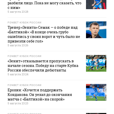
разбили лицо. Пока не могу сказать, что
с ним»
5 августа 23:28
FONBET КУБОК РОССИИ
Тренер «Зенита» Семак — о победе над
«Балтикой»: «В конце очень грубо
ошиблись у своих ворот и чуть было не
привезли себе гол»
5 августа 23:26
FONBET КУБОК РОССИИ
«Зенит» отказывается пропускать в
начале сезона. Победу на старте Кубка
России обеспечили дебютанты
5 августа 23:24
FONBET КУБОК РОССИИ
Ерохин: «Хочется поддержать
Кондакова. Он уехал до окончания
матча с «Балтикой» на скорой»
5 августа 23:23