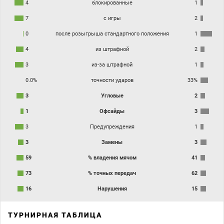
4
блокированные
1
7
с игры
2
0
после розыгрыша стандартного положения
1
4
из штрафной
2
3
из-за штрафной
1
0.0%
точности ударов
33%
3
Угловые
2
1
Офсайды
3
3
Предупреждения
1
3
Замены
3
59
% владения мячом
41
73
% точных передач
62
16
Нарушения
15
ТУРНИРНАЯ ТАБЛИЦА