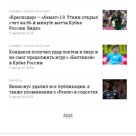
FONBET КУБОК РОССИИ
«Краснодар» — «Ахмат» 1:0. Уткин открыл
счет на 66‑й минуте матча Кубка
России. Видео
5 августа 22:15
FONBET КУБОК РОССИИ
Кондаков получил удар локтем в лицо и
не смог продолжить игру с «Балтикой»
в Кубке России
5 августа 22:06
ЕВРОПА
Винисиус удалил все публикации, а
также упоминания о «Реале» в соцсетях
5 августа 22:01
ЕЩЕ