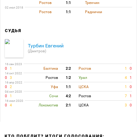
Ростов
1:1
Тренчин
02 июл 2018
Ростов
1:1
Раднички
СУДЬЯ
Турбин Евгений
(Дмитров)
16 сен 2023
0
1
Балтика
2:2
Ростов
1
0
14 окт 2022
0
3
Ростов
1:2
Урал
4
1
16 апр 2022
0
2
Уфа
1:1
ЦСКА
1
0
04 окт 2020
0
1
Сочи
4:2
Ростов
7
1
16 июл 2020
0
4
Локомотив
2:1
ЦСКА
3
0
КТО ПОБЕДИТ? ИТОГИ ГОЛОСОВАНИЯ: