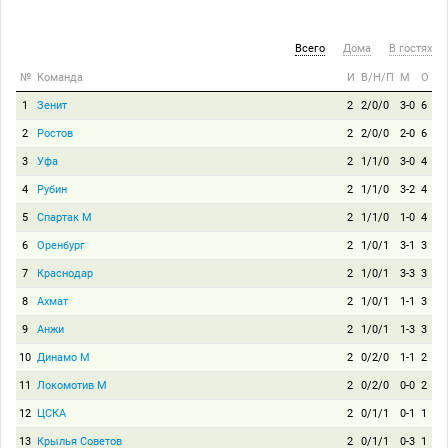
Всего
Дома
В гостях
№
Команда
И
В/Н/П
М
О
1
Зенит
2
2/0/0
3-0
6
2
Ростов
2
2/0/0
2-0
6
3
Уфа
2
1/1/0
3-0
4
4
Рубин
2
1/1/0
3-2
4
5
Спартак М
2
1/1/0
1-0
4
6
Оренбург
2
1/0/1
3-1
3
7
Краснодар
2
1/0/1
3-3
3
8
Ахмат
2
1/0/1
1-1
3
9
Анжи
2
1/0/1
1-3
3
10
Динамо М
2
0/2/0
1-1
2
11
Локомотив М
2
0/2/0
0-0
2
12
ЦСКА
2
0/1/1
0-1
1
13
Крылья Советов
2
0/1/1
0-3
1