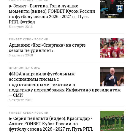
FONBET КУБОК РОССИИ
Зенит - Балтика. Гол и лучшие
моменты (видео). FONBET Кубок России
по футболу сезона 2026 - 2027 гг. Путь
РПЛ. Футбол
5 августа 23:13
FONBET КУБОК РОССИИ
Аршавин: «Ход «Спартака» на старте
сезона не удивляет»
5 августа 23:08
ЧЕМПИОНАТ МИРА
ФИФА направила футбольным
ассоциациям письма с
подготовленными текстами в
поддержку переизбрания Инфантино президентом
— СМИ
5 августа 23:01
FONBET КУБОК РОССИИ
Серия пенальти (видео). Краснодар -
Ахмат. FONBET Кубок России по
футболу сезона 2026 - 2027 гг. Путь РПЛ.