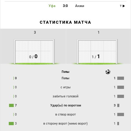
Уфа
3:0
Анжи
T
СТАТИСТИКА МАТЧА
3
1
0
1
0 /
1 /
Голы
0
Голы
1
0
с игры
1
0
забитые головой
1
7
Удар(ы) по воротам
3
0
в створ ворот
1
3
в сторону ворот (мимо ворот)
1