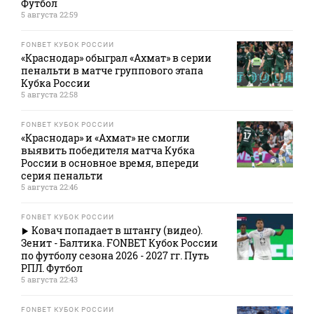
Футбол
5 августа 22:59
FONBET КУБОК РОССИИ
«Краснодар» обыграл «Ахмат» в серии
пенальти в матче группового этапа
Кубка России
5 августа 22:58
FONBET КУБОК РОССИИ
«Краснодар» и «Ахмат» не смогли
выявить победителя матча Кубка
России в основное время, впереди
серия пенальти
5 августа 22:46
FONBET КУБОК РОССИИ
Ковач попадает в штангу (видео).
Зенит - Балтика. FONBET Кубок России
по футболу сезона 2026 - 2027 гг. Путь
РПЛ. Футбол
5 августа 22:43
FONBET КУБОК РОССИИ