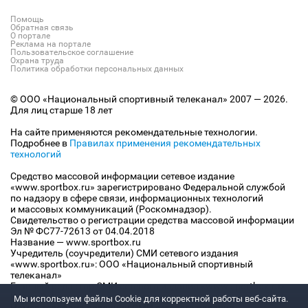
Помощь
Обратная связь
О портале
Реклама на портале
Пользовательское соглашение
Охрана труда
Политика обработки персональных данных
© ООО «Национальный спортивный телеканал» 2007 — 2026.
Для лиц старше 18 лет
На сайте применяются рекомендательные технологии.
Подробнее в
Правилах применения рекомендательных
технологий
Средство массовой информации сетевое издание
«www.sportbox.ru» зарегистрировано Федеральной службой
по надзору в сфере связи, информационных технологий
и массовых коммуникаций (Роскомнадзор).
Свидетельство о регистрации средства массовой информации
Эл № ФС77-72613 от 04.04.2018
Название — www.sportbox.ru
Учредитель (соучредители) СМИ сетевого издания
«www.sportbox.ru»: ООО «Национальный спортивный
телеканал»
Главный редактор СМИ сетевого издания «www.sportbox.ru»:
Конов В.А.
Мы используем файлы Сookie для корректной работы веб-сайта.
Номер телефона редакции СМИ сетевого издания