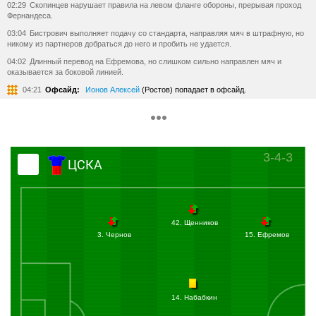
02:29
Скопинцев нарушает правила на левом фланге обороны, прерывая проход
Фернандеса.
03:04
Бистрович выполняет подачу со стандарта, направляя мяч в штрафную, но
никому из партнеров добраться до него и пробить не удается.
04:02
Длинный перевод на Ефремова, но слишком сильно направлен мяч и
оказывается за боковой линией.
04:21
Офсайд:
Ионов Алексей
(Ростов) попадает в офсайд.
07:00
Гол:
Паршивлюк Сергей
(Ростов) бьёт головой из штрафной и забивает
гол. Ассистент
Скопинцев Дмитрий
(Ростов). Счёт 0:1.
ГООООООООООООЛ! Первая же атака ростовчан приводит к забитому мячу!
Скопинцев с левого фланга навешивает в штрафную, а там Паршивлюк, опережая
всех, наносит неотразимый удар головой!
3-4-3
ЦСКА
09:50
Армейцы явно испытывают дефицит мысли в атаке. Владеют хозяева много
мячом, но никак не могут воплотить это преимущество во что-то полезное для
себя.
11:49
Чалов получил мяч на входе в штрафную, но сразу же попал под прессинг
со стороны двух соперников и не смог выйти на позицию для удара.
42. Щенников
14:10
Один из братьев Березуцких находится на трибуне и судя по выражению его
3. Чернов
15. Ефремов
лица, готов изменить свое решение о прекращении карьеры футболиста и прямо
сейчас выйти на поле!
16:32
Снова и снова атаки хозяев завершаются на подступах к штрафной
ростовчан, которые предельно внимательно и собранно действуют в обороне.
14. Набабкин
18:22
Паршивлюк снова в атаке и в борьбе с защитником получает право на ввод
мяча из-за боковой линии.