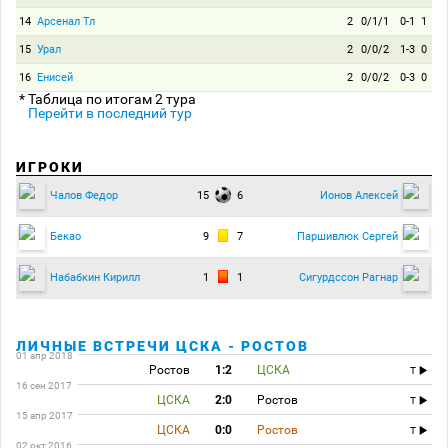
14
Арсенал Тл
2
0/1/1
0-1
1
15
Урал
2
0/0/2
1-3
0
16
Енисей
2
0/0/2
0-3
0
* Таблица по итогам 2 тура
Перейти в последний тур
ИГРОКИ
15
6
Чалов Федор
Ионов Алексей
9
7
Бекао
Паршивлюк Сергей
1
1
Набабкин Кирилл
Сигурдссон Рагнар
ЛИЧНЫЕ ВСТРЕЧИ ЦСКА - РОСТОВ
01 апр 2018
Ростов
1:2
ЦСКА
T
16 сен 2017
ЦСКА
2:0
Ростов
T
15 апр 2017
ЦСКА
0:0
Ростов
T
02 окт 2016