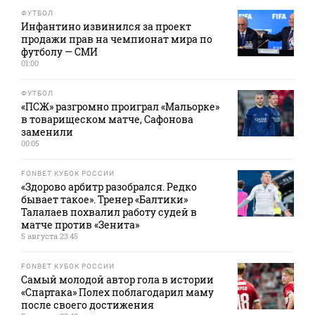
ФУТБОЛ
Инфантино извинился за проект
продажи прав на чемпионат мира по
футболу — СМИ
01:00
ФУТБОЛ
«ПСЖ» разгромно проиграл «Мальорке»
в товарищеском матче, Сафонова
заменили
00:05
FONBET КУБОК РОССИИ
«Здорово арбитр разобрался. Редко
бывает такое». Тренер «Балтики»
Талалаев похвалил работу судей в
матче против «Зенита»
5 августа 23:45
FONBET КУБОК РОССИИ
Самый молодой автор гола в истории
«Спартака» Полех поблагодарил маму
после своего достижения