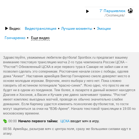
7′ Паршивлюк
/Скопинцев/
Видео:
Видеотрансляция
Лучшие моменты
Эмоции
Гончаренко
Еще видео
Здравствуйте, уважаемые любители футбола! Sportbox.ru предлагает вашему
вниманию текстовую трансляцию матча 2-го тура чемпионата России ЦСКА –
"Ростов"! Обновленный ЦСКА в игре первого тура в Самаре не забил сам и не
позволил сделать это соперникам. Ростовчане начали сезон с победы, одолев
дома "Ахмат". Наставник армейцев Виктор Гончаренко смело доверяет место в
основе молодым игрокам. Впрочем, иного выбора у него нет. Пока сложно
говорить об истинном потенциале "красно-синих". Ясно одно, что просто им не
будет ни в одном из поединков. Тем более, в лазарете в данный момент находятся
Дзагоев и Хосонов, а Васин и Кучаев уже давно залечивают травмы. "Ростов"
имеет комплекс выездных матчей, проводя их обычно значительно слабее
домашних. Если Карпину удастся изменить психологию футболистов, то гости
могут зацепиться за очки на "ВЭБ-Арене". Начало текстовой трансляции в 19:00 по
московскому времени.
00:00
Начало первого тайма:
ЦСКА
вводит мяч в игру.
00:56
Армейцы, разыграв мяч с центра поля, сразу же большими силами идут в
атаку.