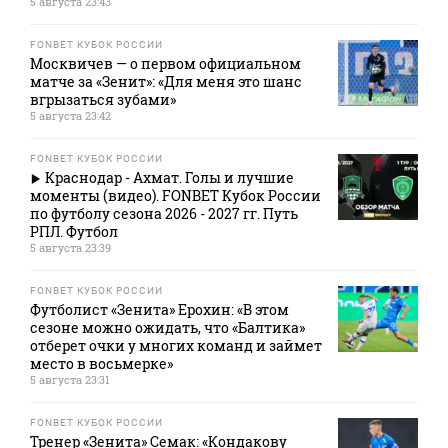
5 августа 23:43
FONBET КУБОК РОССИИ
Москвичев — о первом официальном
матче за «Зенит»: «Для меня это шанс
вгрызаться зубами»
5 августа 23:42
FONBET КУБОК РОССИИ
Краснодар - Ахмат. Голы и лучшие
моменты (видео). FONBET Кубок России
по футболу сезона 2026 - 2027 гг. Путь
РПЛ. Футбол
5 августа 23:39
FONBET КУБОК РОССИИ
Футболист «Зенита» Ерохин: «В этом
сезоне можно ожидать, что «Балтика»
отберет очки у многих команд и займет
место в восьмерке»
5 августа 23:31
FONBET КУБОК РОССИИ
Тренер «Зенита» Семак: «Кондакову