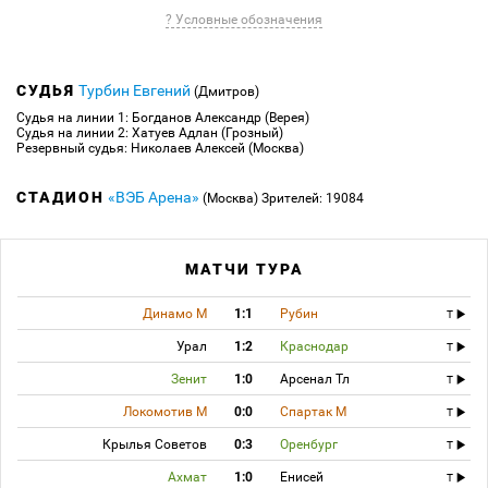
? Условные обозначения
СУДЬЯ
Турбин Евгений
(Дмитров)
Судья на линии 1: Богданов Александр (Верея)
Судья на линии 2: Хатуев Адлан (Грозный)
Резервный судья: Николаев Алексей (Москва)
СТАДИОН
«ВЭБ Арена»
(Москва)
Зрителей: 19084
МАТЧИ ТУРА
Динамо М
1:1
Рубин
T
Урал
1:2
Краснодар
T
Зенит
1:0
Арсенал Тл
T
Локомотив М
0:0
Спартак М
T
Крылья Советов
0:3
Оренбург
T
Ахмат
1:0
Енисей
T