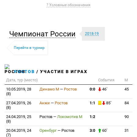
? Условные обозначения
Чемпионат России
2018-19
Перейти в турнир
РОСТОВ
/ УЧАСТИЕ В ИГРАХ
Дата, тур (место)
События
М
10.05.2019, 28
Динамо М
—
Ростов
0:0
46`
45
(8)
27.04.2019, 26
Анжи
—
Ростов
1:1
85`
84
(8)
24.04.2019, 25
Ростов
—
Локомотив М
1:2
90
(8)
20.04.2019, 24
Оренбург
—
Ростов
3:0
60`
31
(7)