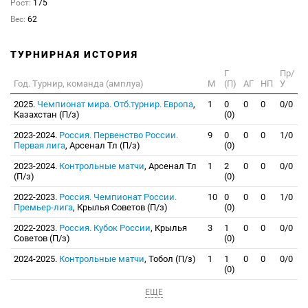
Рост:
175
Вес:
62
ТУРНИРНАЯ ИСТОРИЯ
Г
Пр/
Год. Турнир, команда (амплуа)
М
(П)
АГ
НП
У
2025.
Чемпионат мира. Отб.турнир. Европа
,
1
0
0
0
0/0
Казахстан (П/з)
(0)
2023-2024.
Россия. Первенство России.
9
0
0
0
1/0
Первая лига
, Арсенал Тл (П/з)
(0)
2023-2024.
Контрольные матчи
, Арсенал Тл
1
2
0
0
0/0
(П/з)
(0)
2022-2023.
Россия. Чемпионат России.
10
0
0
0
1/0
Премьер-лига
, Крылья Советов (П/з)
(0)
2022-2023.
Россия. Кубок России
, Крылья
3
1
0
0
0/0
Советов (П/з)
(0)
2024-2025.
Контрольные матчи
, Тобол (П/з)
1
1
0
0
0/0
(0)
ЕЩЕ