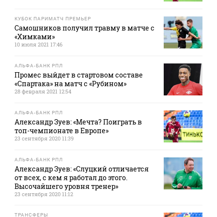
КУБОК ПАРИМАТЧ ПРЕМЬЕР
Самошников получил травму в матче с
«Химками»
10 июля 2021 17:46
АЛЬФА-БАНК РПЛ
Промес выйдет в стартовом составе
«Спартака» на матч с «Рубином»
28 февраля 2021 12:54
АЛЬФА-БАНК РПЛ
Александр Зуев: «Мечта? Поиграть в
топ-чемпионате в Европе»
23 сентября 2020 11:39
АЛЬФА-БАНК РПЛ
Александр Зуев: «Слуцкий отличается
от всех, с кем я работал до этого.
Высочайшего уровня тренер»
23 сентября 2020 11:12
ТРАНСФЕРЫ