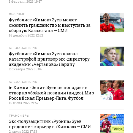
1 февраля 2023 19:47
СБОРНЫЕ
Футболист «Химок» Зуев может
сменить гражданство и выступать за
сборную Казахстана — СМИ
15 декабря 2022 12:52
АЛЬФА-БАНК РПЛ
Футболист «Химок» Зуев назвал
катастрофой приговор экс-директору
академии «Чертаново» Ларину
2 октября 2022 15:04
АЛЬФА-БАНК РПЛ
Химки - Зенит. Зуев не попадает в
створ из убойной позиции (видео). Мир
Российская Премьер-Лига. Футбол
15 июля 2022 21:57
ТРАНСФЕРЫ
Экс-полузащитник «Рубина» Зуев
продолжит карьеру в «Химках» — СМИ
2 июля 2022 17:53