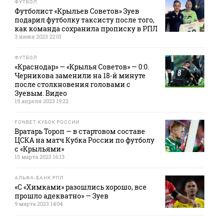
ФУТБОЛ
Футболист «Крыльев Советов» Зуев
подарил футболку таксисту после того,
как команда сохранила прописку в РПЛ
3 июня 2023 22:01
ФУТБОЛ
«Краснодар» — «Крылья Советов» — 0:0.
Черникова заменили на 18-й минуте
после столкновения головами с
Зуевым. Видео
19 апреля 2023 19:22
FONBET КУБОК РОССИИ
Вратарь Тороп — в стартовом составе
ЦСКА на матч Кубка России по футболу
с «Крыльями»
15 марта 2023 16:13
АЛЬФА-БАНК РПЛ
«С «Химками» разошлись хорошо, все
прошло адекватно» — Зуев
9 марта 2023 14:04