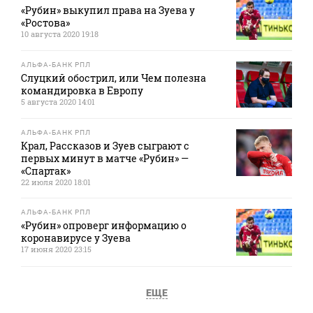
«Рубин» выкупил права на Зуева у
«Ростова»
10 августа 2020 19:18
АЛЬФА-БАНК РПЛ
Слуцкий обострил, или Чем полезна
командировка в Европу
5 августа 2020 14:01
АЛЬФА-БАНК РПЛ
Крал, Рассказов и Зуев сыграют с
первых минут в матче «Рубин» —
«Спартак»
22 июля 2020 18:01
АЛЬФА-БАНК РПЛ
«Рубин» опроверг информацию о
коронавирусе у Зуева
17 июня 2020 23:15
ЕЩЕ