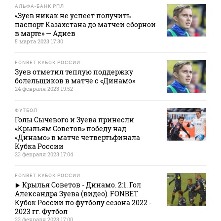
АЛЬФА-БАНК РПЛ
«Зуев никак не успеет получить
паспорт Казахстана до матчей сборной
в марте» — Адиев
5 марта 2023 17:30
FONBET КУБОК РОССИИ
Зуев отметил теплую поддержку
болельщиков в матче с «Динамо»
24 февраля 2023 19:52
ФУТБОЛ
Голы Сычевого и Зуева принесли
«Крыльям Советов» победу над
«Динамо» в матче четвертьфинала
Кубка России
23 февраля 2023 17:04
FONBET КУБОК РОССИИ
Крылья Советов - Динамо. 2:1. Гол
Александра Зуева (видео). FONBET
Кубок России по футболу сезона 2022 -
2023 гг. Футбол
23 февраля 2023 17:00