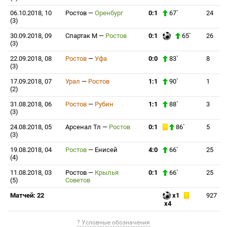
06.10.2018, 10
Ростов
—
Оренбург
0:1
67`
24
(3)
30.09.2018, 09
Спартак М
—
Ростов
0:1
65`
26
(3)
22.09.2018, 08
Ростов
—
Уфа
0:0
83`
8
(3)
17.09.2018, 07
Урал
—
Ростов
1:1
90`
1
(2)
31.08.2018, 06
Ростов
—
Рубин
1:1
88`
3
(3)
24.08.2018, 05
Арсенал Тл
—
Ростов
0:1
86`
5
(3)
19.08.2018, 04
Ростов
—
Енисей
4:0
66`
25
(4)
11.08.2018, 03
Ростов
—
Крылья
0:1
66`
25
(5)
Советов
Матчей: 22
x1
927
x4
? Условные обозначения