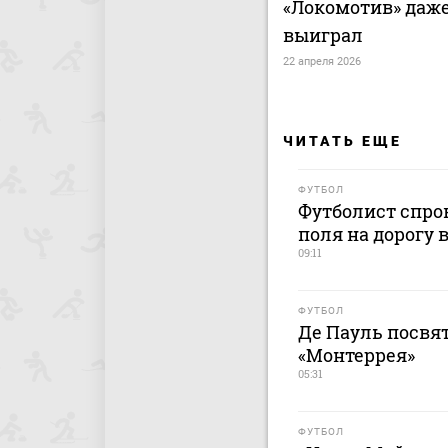
«Локомотив» даже
выиграл
22 апреля 2026
ЧИТАТЬ ЕЩЕ
ФУТБОЛ
Футболист спро
поля на дорогу 
09:11
ФУТБОЛ
Де Пауль посвят
«Монтеррея»
05:31
ФУТБОЛ