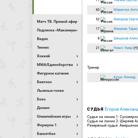
77
Ткачёв Сергей
60
Миранчук Анто
52
Макаров Серге
Матч ТВ. Прямой эфир
17
Михалик Тарас
Подписка «Максимум»
8
Шешуков Алек
Видео
Теннис
21
Ниасс Умар
(Н
Хоккей
MMA/Единоборства
Тренер
Фигурное катание
Кучук Леонид
Биатлон
Лыжные гонки
Бокс
Допинг
СУДЬЯ
Егоров Алексан
Олимпийские игры
Судья на линии 1: Суховерх
Судья на линии 2: Ширяев А
Формула-1
Резервный судья: Аверьянов
Баскетбол