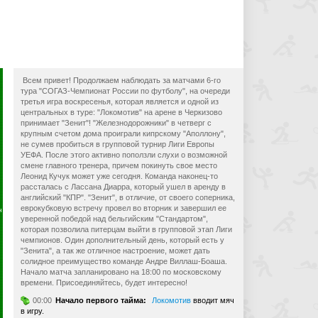
Всем привет! Продолжаем наблюдать за матчами 6-го
тура "СОГАЗ-Чемпионат России по футболу", на очереди
третья игра воскресенья, которая является и одной из
центральных в туре: "Локомотив" на арене в Черкизово
принимает "Зенит"! "Железнодорожники" в четверг с
крупным счетом дома проиграли кипрскому "Аполлону",
не сумев пробиться в групповой турнир Лиги Европы
УЕФА. После этого активно поползли слухи о возможной
смене главного тренера, причем покинуть свое место
Леонид Кучук может уже сегодня. Команда наконец-то
рассталась с Лассана Диарра, который ушел в аренду в
английский "КПР". "Зенит", в отличие, от своего соперника,
еврокубковую встречу провел во вторник и завершил ее
н
уверенной победой над бельгийским "Стандартом",
которая позволила питерцам выйти в групповой этап Лиги
чемпионов. Один дополнительный день, который есть у
"Зенита", а так же отличное настроение, может дать
солидное преимущество команде Андре Виллаш-Боаша.
Начало матча запланировано на 18:00 по московскому
времени. Присоединяйтесь, будет интересно!
00:00
Начало первого тайма:
Локомотив
вводит мяч
в игру.