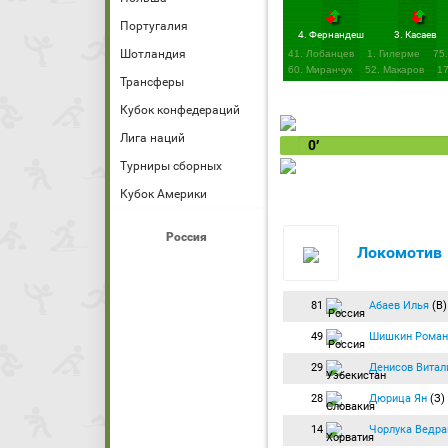
Португалия
4. Фернандеш
3. Касаев
Шотландия
41. Лобанцев
1. Гилерме
75
60. Миранчук
52. Макаров
17
Трансферы
21. Ниасс
Кубок конфедераций
Лига наций
0′
Турниры сборных
Кубок Америки
Россия
Локомотив
81
Абаев Илья
(В)
49
Шишкин Роман
29
Денисов Витал
28
Дюрица Ян
(З)
14
Чорлука Ведра