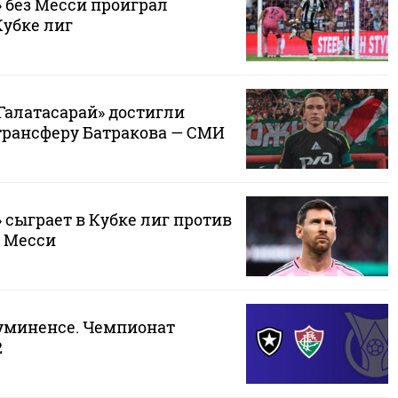
 без Месси проиграл
Кубке лиг
Галатасарай» достигли
трансферу Батракова — СМИ
 сыграет в Кубке лиг против
з Месси
луминенсе. Чемпионат
2