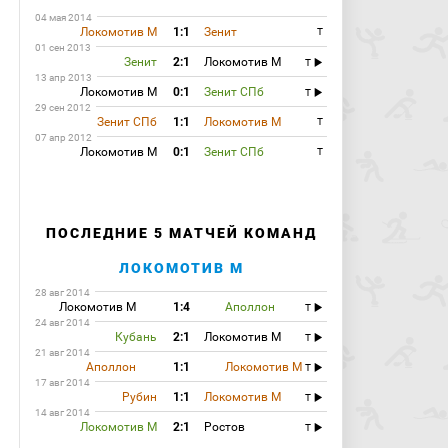
касание низом отправил мяч в противоход Абаеву!
04 мая 2014
60:24
Замена:
Павлюченко Роман
(Локомотив)
Локомотив М
1:1
Зенит
T
заменён на
Н'Дойе Даме
(Локомотив).
01 сен 2013
Зенит
2:1
Локомотив М
T
63:32
Очень расстроен Леонид Кучук. Его команде никак
13 апр 2013
не удается подобраться к воротам своего соперника.
Локомотив М
0:1
Зенит СПб
T
63:49
Снова фолит Чорлука, срывая перспективную атаку
29 сен 2012
"Зенита"! Арбитр сейчас пожалел защитника "Локомотива",
Зенит СПб
1:1
Локомотив М
T
нарушение вполне тянуло на карточку, которая у хорвата
07 апр 2012
была бы второй в этом матче.
Локомотив М
0:1
Зенит СПб
T
64:32
Удар по воротам:
Гарсия Хави
(Зенит) бьёт
головой из штрафной. Мяч летит мимо ворот.
67:14
Замена:
Майкон Битенкурт
(Локомотив)
заменён на
Касаев Алан
(Локомотив).
ПОСЛЕДНИЕ 5 МАТЧЕЙ КОМАНД
67:27
Замена:
Миранчук Алексей
(Локомотив)
ЛОКОМОТИВ М
заменён на
Фернандеш Мануэл
(Локомотив).
28 авг 2014
69:59
Самедов делал передачу на ход Касаеву, который
Локомотив М
1:4
Аполлон
T
врывался в штрафную. Лодыгин своевременно покинул
24 авг 2014
ворота, сумев опередить игрока "Локомотива".
Кубань
2:1
Локомотив М
T
73:39
Обстановка на поле начинает накаляться. Сейчас
21 авг 2014
Тигорев что-то не поделил с Кержаковым. Арбитру
Аполлон
1:1
Локомотив М
T
пришлось устно предупредить обоих.
17 авг 2014
Рубин
1:1
Локомотив М
T
75:12
Замена:
Кержаков Александр
(Зенит) заменён
14 авг 2014
на
Файзулин Виктор
(Зенит).
Локомотив М
2:1
Ростов
T
75:21
Угловой:
Самедов Александр
(Локомотив)