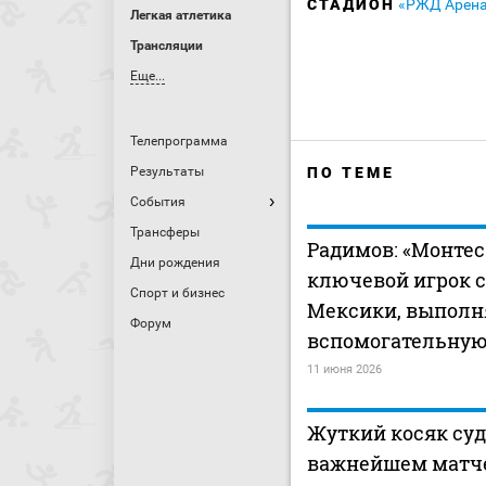
СТАДИОН
«РЖД Арена
Легкая атлетика
Трансляции
Еще...
Телепрограмма
Результаты
ПО ТЕМЕ
События
Трансферы
Радимов: «Монтес
Дни рождения
ключевой игрок 
Спорт и бизнес
Мексики, выполн
Форум
вспомогательную
11 июня 2026
Жуткий косяк суд
важнейшем матче