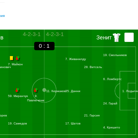
сия
4-2-3-1
4-2-3-1
ив
Зенит
0 : 1
19. Смольников
7. Живанилду
7. Майкон
чинович
28. Витсель
6. Ломбертс
11. Кержаков
35. Данни
1. Лодыги
59. Миранчук
9.
Павлюченко
24. Гарай
горев
21. Гарсия
19. Самедов
17. Шатов
4. Кришито