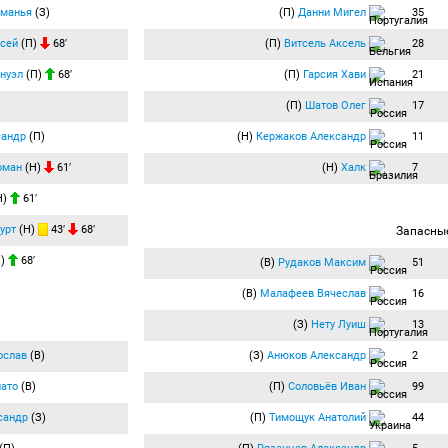
еманья
(З)
(П)
Данни Мигел
35
сей
(П)
68′
(П)
Витсель Аксель
28
нуэл
(П)
68′
(П)
Гарсия Хави
21
(П)
Шатов Олег
17
сандр
(П)
(Н)
Кержаков Александр
11
оман
(Н)
61′
(Н)
Халк
7
Н)
61′
урт
(Н)
43′
68′
Запасны
П)
68′
(В)
Рудаков Максим
51
(В)
Малафеев Вячеслав
16
(З)
Нету Луиш
13
ослав
(В)
(З)
Анюков Александр
2
ато
(В)
(П)
Соловьёв Иван
99
сандр
(З)
(П)
Тимощук Анатолий
44